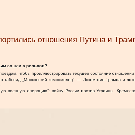
спортились отношения Путина и Трам
ым сошли с рельсов?
 к поездам, чтобы проиллюстрировать текущее состояние отношений
 таблоид „Московский комсомолец“. — Локомотив Трампа и локом
.
ную военную операцию”: войну России против Украины. Кремлев