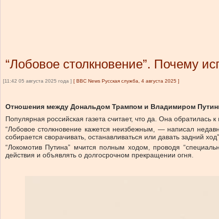
“Лобовое столкновение”. Почему и
[11:42 05 августа 2025 года ]
[
BBC News Русская служба, 4 августа 2025
]
Отношения между Дональдом Трампом и Владимиром Путин
Популярная российская газета считает, что да. Она обратилась
“Лобовое столкновение кажется неизбежным, — написал недавно
собирается сворачивать, останавливаться или давать задний ход”
“Локомотив Путина” мчится полным ходом, проводя “специаль
действия и объявлять о долгосрочном прекращении огня.