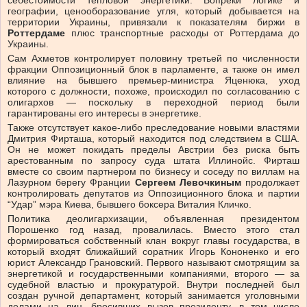
себестоимости тепловой энергетики. Вопреки логике и
географии, ценооборазование угля, который добывается на
территории Украины, привязали к показателям биржи в
Роттердаме
плюс транспортные расходы от Роттердама до
Украины.
Сам Ахметов контролирует половину третьей по численности
фракции Оппозиционный блок в парламенте, а также он имел
влияние на бывшего премьер-министра Яценюка, уход
которого с должности, похоже, происходил по согласованию с
олигархов — поскольку в переходной период были
гарантированы его интересы в энергетике.
Также отсутствует какое-либо преследование новыми властями
Дмитрия Фирташа, который находится под следствием в США.
Он не может покидать пределы Австрии без риска быть
арестованным по запросу суда штата Иллинойс. Фирташ
вместе со своим партнером по бизнесу и соседу по виллам на
Лазурном берегу Франции
Сергеем Левочкиным
продолжает
контролировать депутатов из Оппозиционного блока и партии
“Удар” мэра Киева, бывшего боксера Виталия Кличко.
Политика деолигархизации, объявленная президентом
Порошенко год назад, провалилась. Вместо этого стал
формироваться собственный клан вокруг главы государства, в
который входят ближайший соратник Игорь Кононенко и его
юрист Александр Грановский. Первого называют смотрящим за
энергетикой и государственными компаниями, второго — за
судебной властью и прокуратурой. Внутри последней был
создан ручной департамент, который занимается уголовными
делами на лиц, бросивших вызов президенту, в том числе