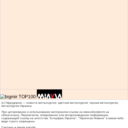
(c) Укррудпром — новости металлургии: цветная металлургия, черная металлургия,
металлургия Украины
При цитировании и использовании материалов ссылка на
www.ukrrudprom.ua
обязательна. Перепечатка, копирование или воспроизведение информации,
содержащей ссылку на агентства "Iнтерфакс-Україна", "Українськi Новини" в каком-либо
виде строго запрещены
Сделано в miavia estudia.