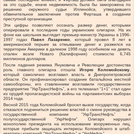
за это судьбе, иначе недвижимость была бы заморожена по
решению окружного судьи Иллинойса, утвердившего
обвинительное заключение против Фирташа в создании
преступной организации.
Эти цифры позволяют осознать размер денег, которыми
оперировали в последние годы украинские олигархи. На их
фоне как школьник выглядит премьер-министр Украины в 1996-
1997 годах
Павел Лазаренко
, который провел 8 лет в
американской тюрьме за отмывание денег и разжился на
территории Америки в далеком 1998 году особняком на девять
спален возле Новато (Калифорния) стоимостю 6,745
миллионов долларов.
После падения режима Януковича и Революции достоинства
роль главного олигарха отошла
Игорю Коломойскому
,
который самолично возглавил власть в Днепропетровской
области. Он профинансировал создание батальйона местной
самообороны, его ставленники возглавили государственное
предприятие “УкрТрансНефть”, а его телеканал “1+1” стал один
из орудий пропагандистской войны на парламентских выборах
2014 года.
Весной 2015 года Коломойский бросил вызов государству, когда
отказался подчиниться решению властей о смене руководства в
государственной компании “УкрТрансНефть” и
полугосударственной “УкрНефти”. Олигарх нарушил
монополию президента на использование вооруженных лиц,
которые прибыли защищать интересы Коломойского в штаб-
квартиры компаний “УкрТрансНефть” и “УкрНефть”.