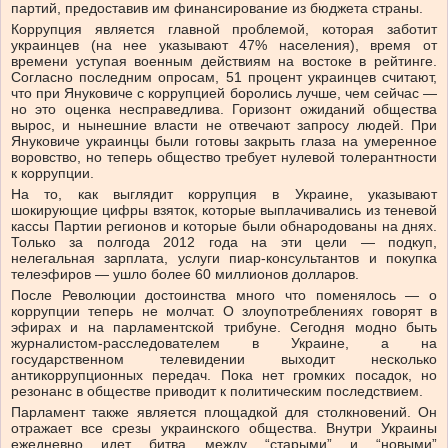
партий, предоставив им финансирование из бюджета страны.
Коррупция является главной проблемой, которая заботит
украинцев (на нее указывают 47% населения), время от
времени уступая военным действиям на востоке в рейтинге.
Согласно последним опросам, 51 процент украинцев считают,
что при Януковиче с коррупцией боролись лучше, чем сейчас —
но это оценка несправедлива. Горизонт ожиданий общества
вырос, и нынешние власти не отвечают запросу людей. При
Януковиче украинцы были готовы закрыть глаза на умеренное
воровство, но теперь общество требует нулевой толерантности
к коррупции.
На то, как выглядит коррупция в Украине, указывают
шокирующие цифры взяток, которые выплачивались из теневой
кассы Партии регионов и которые были обнародованы на днях.
Только за полгода 2012 года на эти цели — подкуп,
нелегальная зарплата, услуги пиар-консультантов и покупка
телеэфиров — ушло более 60 миллионов долларов.
После Революции достоинства много что поменялось — о
коррупции теперь не молчат. О злоупотреблениях говорят в
эфирах и на парламентской трибуне. Сегодня модно быть
журналистом-расследователем в Украине, а на
государственном телевидении выходит несколько
антикоррупционных передач. Пока нет громких посадок, но
резонанс в обществе приводит к политическим последствием.
Парламент также является площадкой для столкновений. Он
отражает все срезы украинского общества. Внутри Украины
ежедневно идет битва между “старыми” и “новыми”