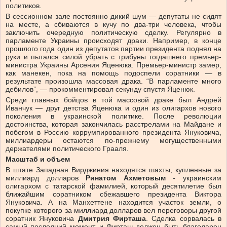
политиков.
В сессионном зале постоянно дикий шум — депутаты не сидят
на месте, а сбиваются в кучу по два-три человека, чтобы
заключить очередную политическую сделку. Регулярно в
парламенте Украины происходят драки. Например, в конце
прошлого года один из депутатов партии президента поднял на
руки и пытался силой убрать с трибуны тогдашнего премьер-
министра Украины Арсения Яценюка. Премьер-министр замер,
как манекен, пока на помощь подоспели соратники — в
результате произошла массовая драка. “В парламенте много
дебилов”, — прокомментировал секунду спустя Яценюк.
Среди главных бойцов в той массовой драке был Андрей
Иванчук — друг детства Яценюка и один из олигархов нового
поколения в украинской политике. После революции
достоинства, которая закончилась расстрелами на Майдане и
побегом в Россию коррумпированного президента Януковича,
миллиардеры остаются по-прежнему могущественными
держателями политического Грааля.
Масштаб и объем
В штате Западная Вирджиния находятся шахты, купленные за
миллиард долларов
Ринатом Ахметовым
- украинским
олигархом с татарской фамилией, который десятилетие был
ближайшим соратником сбежавшего президента Виктора
Януковича. А на Манхеттене находится участок земли, о
покупке которого за миллиард долларов вел переговоры другой
соратник Януковича
Дмитрия Фирташа
. Сделка сорвалась в
самый последний момент, и Фирташ должен быть благодарен