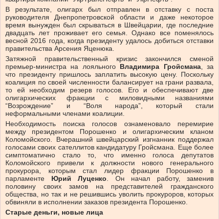
В результате, олигарх был отправлен в отставку с поста
руководителя Днепропетровской области и даже некоторое
время вынужден был скрываться в Швейцарии, где последние
двадцать лет проживает его семья. Однако все поменялось
весной 2016 года, когда президенту удалось добиться отставки
правительства Арсения Яценюка.
Затяжной правительственный кризис закончился сменой
премьер-министра на лояльного
Владимира Гройсмана
, за
что президенту пришлось заплатить высокую цену. Поскольку
коалиция по своей численности балансирует на грани развала,
то ей необходим резерв голосов. Его и обеспечивают две
олигархических фракции с миловидными названиями
“Возрождение” и “Воля народа”, который стали
неформальными членами коалиции.
Необходимость поиска голосов ознаменовало перемирие
между президентом Порошенко и олигархическим кланом
Коломойского. Вчерашний швейцарский изгнанник поддержал
голосами своих сателлитов кандидатуру Гройсмана. Еще более
симптоматично стало то, что именно голоса депутатов
Коломойского привели к должности нового генерального
прокурора, которым стал лидер фракции Порошенко в
парламенте
Юрий Луценко
. Он начал работу, заменив
половину своих замов на представителей гражданского
общества, но так и не решившись уволить прокуроров, которых
обвиняли в исполнении заказов президента Порошенко.
Старые деньги, новые лица