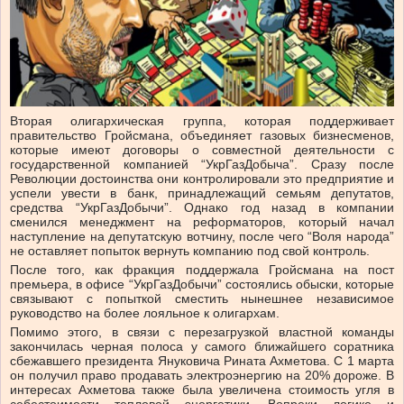
Вторая олигархическая группа, которая поддерживает
правительство Гройсмана, объединяет газовых бизнесменов,
которые имеют договоры о совместной деятельности с
государственной компанией “УкрГазДобыча”. Сразу после
Революции достоинства они контролировали это предприятие и
успели увести в банк, принадлежащий семьям депутатов,
средства “УкрГазДобычи”. Однако год назад в компании
сменился менеджмент на реформаторов, который начал
наступление на депутатскую вотчину, после чего “Воля народа”
не оставляет попыток вернуть компанию под свой контроль.
После того, как фракция поддержала Гройсмана на пост
премьера, в офисе “УкрГазДобычи” состоялись обыски, которые
связывают с попыткой сместить нынешнее независимое
руководство на более лояльное к олигархам.
Помимо этого, в связи с перезагрузкой властной команды
закончилась черная полоса у самого ближайшего соратника
сбежавшего президента Януковича Рината Ахметова. С 1 марта
он получил право продавать электроэнергию на 20% дороже. В
интересах Ахметова также была увеличена стоимость угля в