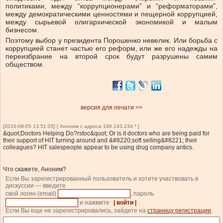
политиками, между “коррупционерами” и “реформаторами”,
между демократическими ценностями и пещерной коррупцией,
между сырьевой олигархической экономикой и малым
бизнесом.
Поэтому выбор у президента Порошенко невелик. Или борьба с
коррупцией станет частью его реформ, или же его надежды на
переизбрание на второй срок будут разрушены самим
обществом.
версия для печати >>
[2016-08-05 13:51:05] [ Аноним с адреса 188.143.234.* ]
&quot;Doctors Helping Do?rstoc&quot; Or is it doctors who are being paid for
their support of HIT turning around and &#8220;soft selling&#8221; their
colleagues? HIT salespeople appear to be using drug company antics.
Что скажете, Аноним?
Если Вы зарегистрированный пользователь и хотите участвовать в
дискуссии — введите
свой логин (email)
, пароль
и нажмите
| войти |
.
Если Вы еще не зарегистрировались, зайдите на
страницу регистрации
.