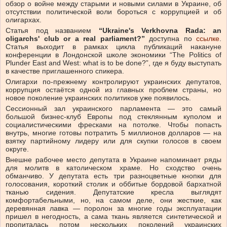
обзор о войне между старыми и новыми силами в Украине, об
отсутствии политической воли бороться с коррупцией и об
олигархах.
Статья под названием
“Ukraine's Verkhovna Rada: an
oligarchs' club or a real parliament?”
доступна по
ссылке
.
Статья выходит в рамках цикла публикаций накануне
конференции в Лондонской школе экономики “The Politics of
Plunder East and West: what is to be done?”, где я буду выступать
в качестве приглашенного спикера.
Олигархи по-прежнему контролируют украинских депутатов,
коррупция остаётся одной из главных проблем страны, но
новое поколение украинских политиков уже появилось.
Сессионный зал украинского парламента — это самый
большой бизнес-клуб Европы под стеклянным куполом и
социалистическими фресками на потолке. Чтобы попасть
внутрь, многие готовы потратить 5 миллионов долларов — на
взятку партийному лидеру или для скупки голосов в своем
округе.
Внешне рабочее место депутата в Украине напоминает ряды
для молитв в католическом храме. Но сходство очень
обманчиво. У депутата есть три разноцветные кнопки для
голосования, короткий столик и оббитые бордовой бархатной
тканью сидения. Депутатские кресла выглядят
комфортабельными, но, на самом деле, они жесткие, как
деревянная лавка — поролон за многие годы эксплуатации
пришел в негодность, а сама ткань является синтетической и
пропиталась потом нескольких поколений украинских