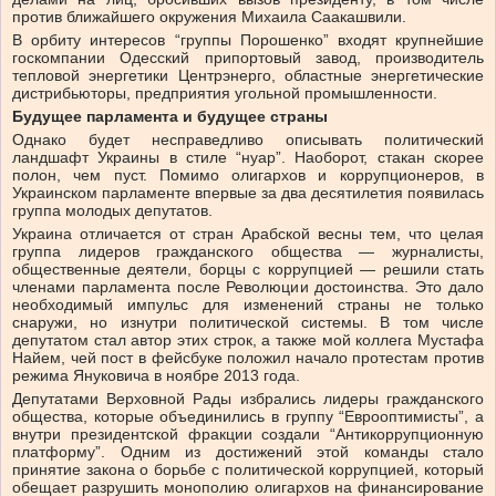
против ближайшего окружения Михаила Саакашвили.
В орбиту интересов “группы Порошенко” входят крупнейшие
госкомпании Одесский припортовый завод, производитель
тепловой энергетики Центрэнерго, областные энергетические
дистрибьюторы, предприятия угольной промышленности.
Будущее парламента и будущее страны
Однако будет несправедливо описывать политический
ландшафт Украины в стиле “нуар”. Наоборот, стакан скорее
полон, чем пуст. Помимо олигархов и коррупционеров, в
Украинском парламенте впервые за два десятилетия появилась
группа молодых депутатов.
Украина отличается от стран Арабской весны тем, что целая
группа лидеров гражданского общества — журналисты,
общественные деятели, борцы с коррупцией — решили стать
членами парламента после Революции достоинства. Это дало
необходимый импульс для изменений страны не только
снаружи, но изнутри политической системы. В том числе
депутатом стал автор этих строк, а также мой коллега Мустафа
Найем, чей пост в фейсбуке положил начало протестам против
режима Януковича в ноябре 2013 года.
Депутатами Верховной Рады избрались лидеры гражданского
общества, которые объединились в группу “Еврооптимисты”, а
внутри президентской фракции создали “Антикоррупционную
платформу”. Одним из достижений этой команды стало
принятие закона о борьбе с политической коррупцией, который
обещает разрушить монополию олигархов на финансирование