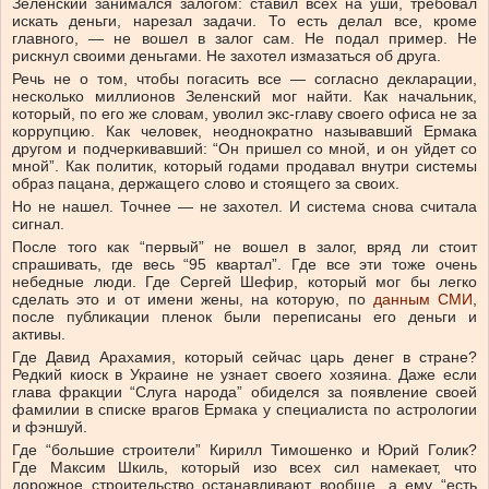
Зеленский занимался залогом: ставил всех на уши, требовал
искать деньги, нарезал задачи. То есть делал все, кроме
главного, — не вошел в залог сам. Не подал пример. Не
рискнул своими деньгами. Не захотел измазаться об друга.
Речь не о том, чтобы погасить все — согласно декларации,
несколько миллионов Зеленский мог найти. Как начальник,
который, по его же словам, уволил экс-главу своего офиса не за
коррупцию. Как человек, неоднократно называвший Ермака
другом и подчеркивавший: “Он пришел со мной, и он уйдет со
мной”. Как политик, который годами продавал внутри системы
образ пацана, держащего слово и стоящего за своих.
Но не нашел. Точнее — не захотел. И система снова считала
сигнал.
После того как “первый” не вошел в залог, вряд ли стоит
спрашивать, где весь “95 квартал”. Где все эти тоже очень
небедные люди. Где Сергей Шефир, который мог бы легко
сделать это и от имени жены, на которую, по
данным СМИ
,
после публикации пленок были переписаны его деньги и
активы.
Где Давид Арахамия, который сейчас царь денег в стране?
Редкий киоск в Украине не узнает своего хозяина. Даже если
глава фракции “Слуга народа” обиделся за появление своей
фамилии в списке врагов Ермака у специалиста по астрологии
и фэншуй.
Где “большие строители” Кирилл Тимошенко и Юрий Голик?
Где Максим Шкиль, который изо всех сил намекает, что
дорожное строительство останавливают вообще, а ему “есть