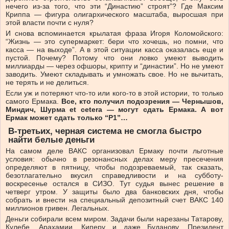
нечего из-за того, что эти “Династию” строят”? Где Максим
Криппа — фигура олигархического масштаба, выросшая при
этой власти почти с нуля?
И снова вспоминается крылатая фраза Игоря Коломойского:
“Жизнь — это супермаркет: бери что хочешь, но помни, что
касса — на выходе”. А в этой ситуации касса оказалась еще и
пустой. Почему? Потому что они ловко умеют выводить
миллиарды — через офшоры, крипту и “династии”. Но не умеют
заводить. Умеют складывать и умножать свое. Но не вычитать,
не терять и не делиться.
Если уж и потеряют что-то или кого-то в этой истории, то только
самого Ермака.
Все,
кто
получил
подозрения
—
Чернышов,
Миндич,
Шурма
et
cetera
—
могут
сдать
Ермака.
А
вот
Ермак
может
сдать
только
“
Р1”…
В-третьих,
черная
система
не
смогла
быстро
найти
белые
деньги
На самом деле ВАКС организовал Ермаку почти льготные
условия: обычно в резонансных делах меру пресечения
определяют в пятницу, чтобы подозреваемый, так сказать,
безотлагательно вкусил справедливости и на субботу-
воскресенье остался в СИЗО. Тут судья вынес решение в
четверг утром. У защиты было два банковских дня, чтобы
собрать и внести на специальный депозитный счет ВАКС 140
миллионов гривен. Легальных.
Деньги собирали всем миром. Задачи были нарезаны Татарову,
Кулебе, Арахамии, Киперу и даже Буданову. Президент