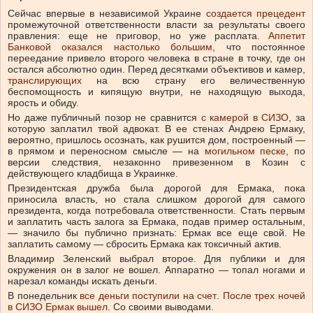
Сейчас впервые в независимой Украине
создается прецедент
промежуточной ответственности власти за результаты своего
правления: еще не приговор, но уже расплата.
Аппетит
Банковой оказался настолько большим
, что постоянное
переедание привело второго человека в стране в точку, где он
остался абсолютно один. Перед десятками объективов и камер,
транслирующих
на всю страну его величественную
беспомощность и кипящую внутри, не находящую выхода,
ярость и обиду.
Но даже публичный позор не сравнится
с камерой в СИЗО
, за
которую заплатил твой адвокат. В ее стенах Андрею Ермаку,
вероятно, пришлось осознать, как рушится дом, построенный —
в прямом и переносном смысле — на
могильном песке
, по
версии следствия, незаконно привезенном в Козин с
действующего кладбища в Украинке.
Президентская дружба была дорогой для Ермака, пока
приносила власть, но стала слишком дорогой для самого
президента, когда потребовала ответственности. Стать первым
и заплатить часть залога за Ермака, подав пример остальным,
— значило бы публично признать: Ермак все еще свой. Не
заплатить самому — сбросить Ермака как токсичный актив.
Владимир Зеленский выбрал второе. Для публики и для
окружения он в залог не вошел. Аппаратно — топал ногами и
нарезал команды искать деньги.
В понедельник
все деньги поступили на счет
.
После трех ночей
в СИЗО Ермак вышел
. Со своими выводами.