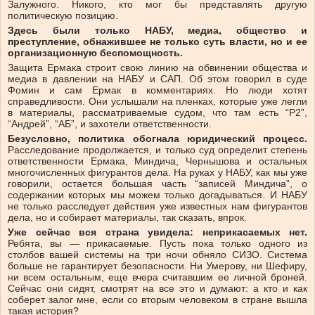
Залужного. Никого, кто мог бы представлять другую
политическую позицию.
Здесь
были
только
НАБУ,
медиа,
общество
и
преступление,
обнажившее
не
только
суть
власти,
но
и
ее
организационную
беспомощность.
Защита Ермака строит свою линию на обвинении общества и
медиа в давлении на НАБУ и САП. Об этом говорил в суде
Фомин и сам Ермак в комментариях. Но люди хотят
справедливости. Они услышали на пленках, которые уже легли
в материалы, рассматриваемые судом, что там есть “Р2”,
“Андрей”, “АБ”, и захотели ответственности.
Безусловно,
политика
обогнала
юридический
процесс.
Расследование продолжается, и только суд определит степень
ответственности Ермака, Миндича, Чернышова и остальных
многочисленных фигурантов дела. На руках у НАБУ, как мы уже
говорили, остается большая часть “записей Миндича”, о
содержании которых мы можем только догадываться. И НАБУ
не только расследует действия уже известных нам фигурантов
дела, но и собирает материалы, так сказать, впрок.
Уже
сейчас
вся
страна
увидела:
неприкасаемых
нет.
Ребята, вы — прикасаемые. Пусть пока только одного из
столбов вашей системы на три ночи обняло СИЗО. Система
больше не гарантирует безопасности. Ни Умерову, ни Шефиру,
ни всем остальным, еще вчера считавшим ее личной броней.
Сейчас они сидят, смотрят на все это и думают: а кто и как
соберет залог мне, если со вторым человеком в стране вышла
такая история?