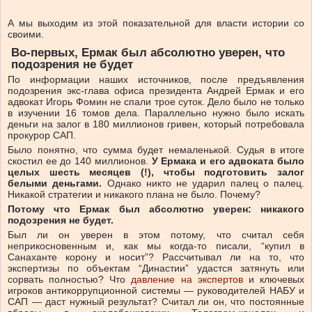
А мы выходим из этой показательной для власти истории со
своими.
Во-первых,
Ермак
был
абсолютно
уверен,
что
подозрения
не
будет
По информации наших источников, после предъявления
подозрения экс-глава офиса президента Андрей Ермак и его
адвокат Игорь Фомин не спали трое суток. Дело было не только
в изучении 16 томов дела. Параллельно нужно было искать
деньги на залог в 180 миллионов гривен, который потребовала
прокурор САП.
Было понятно, что сумма будет немаленькой. Судья в итоге
скостил ее до 140 миллионов.
У
Ермака
и
его
адвоката
было
целых
шесть
месяцев
(!),
чтобы
подготовить
залог
белыми
деньгами.
Однако никто не ударил палец о палец.
Никакой стратегии и никакого плана не было. Почему?
Потому
что
Ермак
был
абсолютно
уверен:
никакого
подозрения
не
будет.
Был ли он уверен в этом потому, что считал себя
неприкосновенным и, как мы когда-то писали, “купил в
Санаханте корону и носит”? Рассчитывал ли на то, что
экспертизы по объектам “Династии” удастся затянуть или
сорвать полностью? Что
давление на экспертов
и ключевых
игроков антикоррупционной системы — руководителей НАБУ и
САП — даст нужный результат? Считал ли он, что постоянные