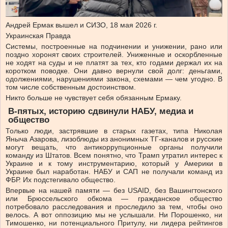
Андрей Ермак вышел и СИЗО, 18 мая 2026 г.
Украинская Правда
Системы, построенные на подчинении и унижении, рано или
поздно хоронят своих строителей. Униженные и оскорбленные
не ходят на суды и не платят за тех, кто годами держал их на
коротком поводке. Они давно вернули свой долг: деньгами,
одолжениями, нарушениями закона, схемами — чем угодно. В
том числе собственным достоинством.
Никто больше не чувствует себя обязанным Ермаку.
В-пятых,
историю
сдвинули
НАБУ,
медиа
и
общество
Только люди, застрявшие в старых газетах, типа Николая
Яныча Азарова, лизоблюды из анонимных ТГ-каналов и русские
могут вещать, что антикоррупционные органы получили
команду из Штатов. Всем понятно, что Трамп утратил интерес к
Украине и к тому инструментарию, который у Америки в
Украине был наработан. НАБУ и САП не получали команд из
ФБР. Их подстегивало общество.
Впервые на нашей памяти — без USAID, без Вашингтонского
или Брюссельского обкома — гражданское общество
потребовало расследования и проследило за тем, чтобы оно
велось. А вот оппозицию мы не услышали. Ни Порошенко, ни
Тимошенко, ни потенциального Притулу, ни лидера рейтингов