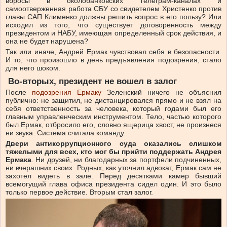
вбросы в околобанковских Телеграм-каналах и
самоотверженная работа СБУ со свидетелем Христенко против
главы САП Клименко должны решить вопрос в его пользу? Или
исходил из того, что существует договоренность между
президентом и НАБУ, имеющая определенный срок действия, и
она не будет нарушена?
Так или иначе, Андрей Ермак чувствовал себя в безопасности.
И то, что произошло в день предъявления подозрения, стало
для него шоком.
Во-вторых,
президент
не
вошел
в
залог
После
подозрения Ермаку
Зеленский ничего не объяснил
публично: не защитил, не дистанцировался прямо и не взял на
себя ответственность за человека, который годами был его
главным управленческим инструментом. Тело, частью которого
был Ермак, отбросило его, словно ящерица хвост, не произнеся
ни звука. Система считала команду.
Двери антикоррупционного суда оказались слишком
тяжелыми для всех, кто мог бы прийти поддержать Андрея
Ермака
. Ни друзей, ни благодарных за портфели подчиненных,
ни вчерашних своих. Родных, как уточнил адвокат, Ермак сам не
захотел видеть в зале. Перед десятками камер бывший
всемогущий глава офиса президента сидел один. И это было
только первое действие. Вторым стал залог.