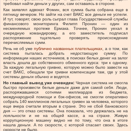
требовал найти деньги у других, сам оставаясь в стороне.
Как заявлял адвокат Фомин, вся сумма была собрана еще в
пятницу вечером. Но зайти на счет ВАКС все деньги не успели.
И тут, говорят, свою роль сыграл глава Государственной службы
финансового мониторинга Филипп Пронин — один из
несменяемых протеже Ермака. Точнее, Пронин уехал в
очередную командировку, а его заместитель подписал
распоряжение тщательно проверять происхождение
перечисляемых сумм.
Речь не об уже
публично названных плательщиках
, а о том, как
система пыталась добрать недостающую сумму. По
информации наших источников, в поисках белых денег на залог
власть дошла до собственного обменного курса: три к одному.
За каждую легальную гривню, которую можно было завести на
счет ВАКС, обещали три гривни компенсации там, где у этой
системы деньги обычно и водятся.
Но главный вывод уже очевиден:
Черная система не смогла
быстро произвести белые деньги даже для самой себя. Люди,
распоряжавшиеся сотнями миллиардов из бюджета,
международной помощи и бэк-офисов, не смогли оперативно
собрать 140 миллионов легальных гривен за человека, которого
еще вчера считали вторым в стране. Это не сбой банковского
дня — это отказ системы. Она показала, что держалась не на
лояльности и не на общей кассе, а на страхе. Живую
коррупционную машину видно не по тому, что она в итоге
нашла деньги. А по скорости, с которой спасает своих. Здесь
скорости не было.