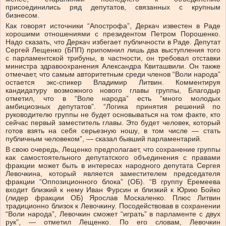
присоединились ряд депутатов, связанных с крупным
бизнесом.
Как говорят источники “Апострофа”, Деркач известен в Раде
хорошими отношениями с президентом Петром Порошенко.
Надо сказать, что Деркач избегает публичности в Раде. Депутат
Сергей Лещенко (БПП) припомнил лишь два выступления того
с парламентской трибуны, в частности, он требовал отставки
министра здравоохранения Александра Квиташвили. Он также
отмечает, что самым авторитетным среди членов “Воли народа”
остается экс-спикер Владимир Литвин. Комментируя
кандидатуру возможного нового главы группы, Благодыр
отметил, что в “Воле народа” есть “много молодых
амбициозных депутатов”. “Логика принятия решений по
руководителю группы не будет основываться на том факте, кто
сейчас первый заместитель главы. Это будет человек, который
готов взять на себя серьезную ношу, в том числе — стать
публичным человеком”, — сказал бывший парламентарий.
В свою очередь, Лещенко предполагает, что сохранение группы
как самостоятельного депутатского объединения с правами
фракции может быть в интересах народного депутата Сергея
Левочкина, который является заместителем председателя
фракции “Оппозиционного блока” (ОБ). “В группу Еремеева
входит близкий к нему Иван Фурсин и близкий к Юрию Бойко
(лидер фракции ОБ) Ярослав Москаленко. Плюс Литвин
традиционно близок к Левочкину. Посодействовав в сохранении
“Воли народа”, Левочкин сможет “играть” в парламенте с двух
рук”, — отметил Лещенко. По его словам, Левочкин