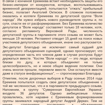
В связи с кончиной Еремеева встает необходимость защиты его
бизнес-империи от конкурентов, которые, воспользовавшись
временной дезориентацией, попытаются “отжать” прибыльный
бизнес, полагает Анатолий Октисюк. В сложном положении
оказались и коллеги Еремеева по депутатской группе “Воля
народа”. Им нужно избрать нового руководителя группы и, по
сути, спасти ее от расформирования. Без Еремеева количество
депутатов в “Воле народа” составляет только 18 человек, хотя,
согласно регламенту Верховной Рады, численность
депутатской группы в парламенте этого созыва не может быть
меньше 19 человек. Регламент отводит 15 дней на поиск новых
участников депутатского объединения, иначе оно распускается.
Экс-депутат Благодыр не исключает самый худший для
депутатского объединения сценарий, однако прогнозирует, что
определенная часть его членов даже в случае роспуска будут
держаться вместе. “Костяк “Воли народа” — это люди, которые
близки по духу, и которых объединяет не только
целесообразность, но и некое общее видение политики. Они
очень многое прошли, пережили вместе. Они останутся вместе
даже в статусе внефракционных”, — спрогнозировал Благодыр.
Отметим, после досрочных выборов в Раду осенью 2014 года
Еремеев попытался создать свое депутатское объединение с
той же численностью, что и в парламенте предыдущего созыва.
Напомним, в группу “Суверенная Европейская Украина”
входило 36 депутатов. Однако амбициозные планы
провалились, хотя наравне с Еремеевым формированием
группы занимался народный депутат Андрей Деркач. Тем не
менее, стараниями последнего к объединению