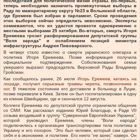
последствия для политической жизни страны. Во-первых,
теперь необходимо назначить промежуточные выборы в
Раду по мажоритарному округу №23 в Волынской области,
где Еремеев был избран в парламент. Сроки проведения
этих выборов сейчас определить невозможно. Эксперты
сомневаются, что их удастся провести одновременно с
местными выборами 25 октября. Во-вторых, смерть Игоря
Еремеева грозит расформированием депутатской группы
“Воля народа” и ослаблением позиций министра
инфраструктуры Андрея Пивоварского.
В четверг стало известно о смерти украинского олигарха и
политика Игоря Еремеева. Позже информация получила
официальное подтверждение. Соболезнования семье
умершего выразил председатель Верховной Рады Владимир
Гройсман.
Как сообщалось ранее, 26 июля
Игорь Еремеев, катаясь на
лошади, получил серьезные травмы черепа, позвоночника и
ног.
В тяжелом состоянии его доставили в больницу в Луцке,
позже перевезли в Киев. Затем он был госпитализирован в одну
из клиник Швейцарии, где и скончался 12 августа.
Коллеги Еремеева по депутатской группе ограничили общение
со СМИ. Как рассказал изданию Юрий Благодыр, в Раде VII
созыва входивший в группу “Суверенная Европейская Украина”,
которой руководил Еремеев, члены “Воли народа”
подключились к организации транспортировки тела политика в
Украину и его похорон. “Это был человек, который сам сделал
себя и в экономике, и политике. Его никто “не занес” наверх. Он