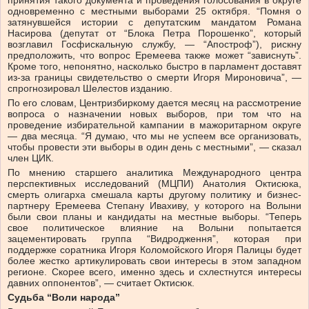
принятия такого документа и проведения голосования в округе
одновременно с местными выборами 25 октября. “Помня о
затянувшейся истории с депутатским мандатом Романа
Насирова (депутат от “Блока Петра Порошенко”, который
возглавил Госфискальную службу, — “Апостроф”), рискну
предположить, что вопрос Еремеева также может “зависнуть”.
Кроме того, непонятно, насколько быстро в парламент доставят
из-за границы свидетельство о смерти Игоря Мироновича”, —
спрогнозировал Шелестов изданию.
По его словам, Центризбиркому дается месяц на рассмотрение
вопроса о назначении новых выборов, при том что на
проведение избирательной кампании в мажоритарном округе
— два месяца. “Я думаю, что мы не успеем все организовать,
чтобы провести эти выборы в один день с местными”, — сказал
член ЦИК.
По мнению старшего аналитика Международного центра
перспективных исследований (МЦПИ) Анатолия Октисюка,
смерть олигарха смешала карты другому политику и бизнес-
партнеру Еремеева Степану Ивахиву, у которого на Волыни
были свои планы и кандидаты на местные выборы. “Теперь
свое политическое влияние на Волыни попытается
зацементировать группа “Видродження”, которая при
поддержке соратника Игоря Коломойского Игоря Палицы будет
более жестко артикулировать свои интересы в этом западном
регионе. Скорее всего, именно здесь и схлестнутся интересы
давних оппонентов”, — считает Октисюк.
Судьба “Воли народа”