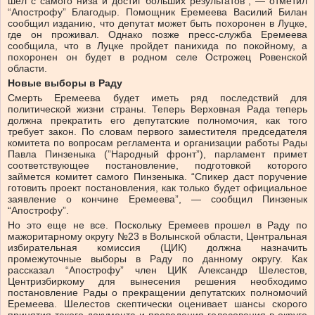
шел с самого низа и достиг больших результатов”, — отметил
“Апострофу” Благодыр. Помощник Еремеева Василий Билан
сообщил изданию, что депутат может быть похоронен в Луцке,
где он проживал. Однако позже пресс-служба
Еремеева
сообщила, что в Луцке пройдет панихида по покойному, а
похоронен он будет в родном селе Острожец Ровенской
области.
Новые выборы в Раду
Смерть Еремеева будет иметь ряд последствий для
политической жизни страны. Теперь Верховная Рада теперь
должна прекратить его депутатские полномочия, как того
требует закон. По словам первого заместителя председателя
комитета по вопросам регламента и организации работы Рады
Павла Пинзеныка (”Народный фронт”), парламент примет
соответствующее постановление, подготовкой которого
займется комитет самого Пинзеныка. “Спикер даст поручение
готовить проект постановления, как только будет официальное
заявление о кончине Еремеева”, — сообщил Пинзенык
“Апострофу”.
Но это еще не все. Поскольку Еремеев прошел в Раду по
мажоритарному округу №23 в Волынской области, Центральная
избирательная комиссия (ЦИК) должна назначить
промежуточные выборы в Раду по данному округу. Как
рассказал “Апострофу” член ЦИК Александр Шелестов,
Центризбиркому для вынесения решения необходимо
постановление Рады о прекращении депутатских полномочий
Еремеева. Шелестов скептически оценивает шансы скорого