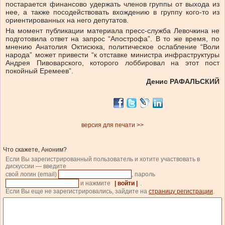
постарается финансово удержать членов группы от выхода из
нее, а также посодействовать вхождению в группу кого-то из
ориентированных на него депутатов.
На момент публикации материала пресс-служба Левочкина не
подготовила ответ на запрос “Апострофа”. В то же время, по
мнению Анатолия Октисюка, политическое ослабление “Воли
народа” может привести “к отставке министра инфраструктуры
Андрея Пивоварского, которого лоббировал на этот пост
покойный Еремеев”.
Денис РАФАЛЬСКИЙ
версия для печати >>
Что скажете, Аноним?
Если Вы зарегистрированный пользователь и хотите участвовать в
дискуссии — введите
свой логин (email)
, пароль
и нажмите
| войти |
.
Если Вы еще не зарегистрировались, зайдите на
страницу регистрации
.