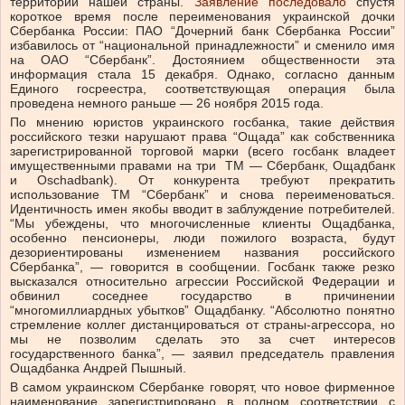
территории нашей страны.
Заявление последовало
спустя
короткое время после переименования украинской дочки
Сбербанка России: ПАО “Дочерний банк Сбербанка России”
избавилось от “национальной принадлежности” и сменило имя
на ОАО “Сбербанк”. Достоянием общественности эта
информация стала 15 декабря. Однако, согласно данным
Единого госреестра, соответствующая операция была
проведена немного раньше — 26 ноября 2015 года.
По мнению юристов украинского госбанка, такие действия
российского тезки нарушают права “Ощада” как собственника
зарегистрированной торговой марки (всего госбанк владеет
имущественными правами на три ТМ — Сбербанк, Ощадбанк
и Oschadbank). От конкурента требуют прекратить
использование ТМ “Сбербанк” и снова переименоваться.
Идентичность имен якобы вводит в заблуждение потребителей.
“Мы убеждены, что многочисленные клиенты Ощадбанка,
особенно пенсионеры, люди пожилого возраста, будут
дезориентированы изменением названия российского
Сбербанка”, — говорится в сообщении. Госбанк также резко
высказался относительно агрессии Российской Федерации и
обвинил соседнее государство в причинении
“многомиллиардных убытков” Ощадбанку. “Абсолютно понятно
стремление коллег дистанцироваться от страны-агрессора, но
мы не позволим сделать это за счет интересов
государственного банка”, — заявил председатель правления
Ощадбанка Андрей Пышный.
В самом украинском Сбербанке говорят, что новое фирменное
наименование зарегистрировано в полном соответствии с