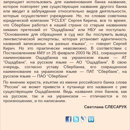
запрещает использовать для наименования банка название,
которое повторяет уже существующее название другого банка
или вводит в заблуждение относительно видов деятельности,
которые осуществляет учреждение. Но, по словам советника
юридической компании “FCLEX” Сергея Кирича, все то время,
что Сбербанк работал в нашей стране со старым названием
никаких претензий от “Ощадбанка” или НБУ не поступало.
“Основанием для обращения в суд мог бы послужить вывод
лингвистической экспертизы, которая установит идентичность
названий записанных на разных языках”, — говорит Сергей
Кирич. Но это практически невозможно. В соответствии с
Постановлением КМУ от 25 февраля 2003 № 261, сокращенное
наименование Ощадбанка на украинском языке — АТ
“Ощадбанк”, на русском языке — АО “Ощадбанк”. В свою
очередь, согласно уставу Сбербанка, его сокращенное
наименование на украинском языке — ПАТ “Сбербанк”, на
русском языке — ПАО “Сбербанк”.
По мнению юриста, изъятие из имени российского банка слова
“России” не может привести к путанице его названия с уже
существующим Ощадбанком. Ведь названия этих банков, как
на русском, так и на украинском — отличаются и по
произношению, и по написанию.
Светлана СЛЕСАРУК