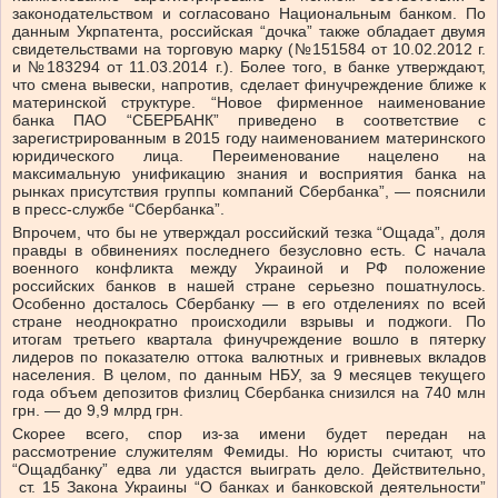
законодательством и согласовано Национальным банком. По
данным Укрпатента, российская “дочка” также обладает двумя
свидетельствами на торговую марку (№151584 от 10.02.2012 г.
и №183294 от 11.03.2014 г.). Более того, в банке утверждают,
что смена вывески, напротив, сделает финучреждение ближе к
материнской структуре. “Новое фирменное наименование
банка ПАО “СБЕРБАНК” приведено в соответствие с
зарегистрированным в 2015 году наименованием материнского
юридического лица. Переименование нацелено на
максимальную унификацию знания и восприятия банка на
рынках присутствия группы компаний Сбербанка”, — пояснили
в пресс-службе “Сбербанка”.
Впрочем, что бы не утверждал российский тезка “Ощада”, доля
правды в обвинениях последнего безусловно есть. С начала
военного конфликта между Украиной и РФ положение
российских банков в нашей стране серьезно пошатнулось.
Особенно досталось Сбербанку — в его отделениях по всей
стране неоднократно происходили взрывы и поджоги. По
итогам третьего квартала финучреждение вошло в пятерку
лидеров по показателю оттока валютных и гривневых вкладов
населения. В целом, по данным НБУ, за 9 месяцев текущего
года объем депозитов физлиц Сбербанка снизился на 740 млн
грн. — до 9,9 млрд грн.
Скорее всего, спор из-за имени будет передан на
рассмотрение служителям Фемиды. Но юристы считают, что
“Ощадбанку” едва ли удастся выиграть дело. Действительно,
ст. 15 Закона Украины “О банках и банковской деятельности”