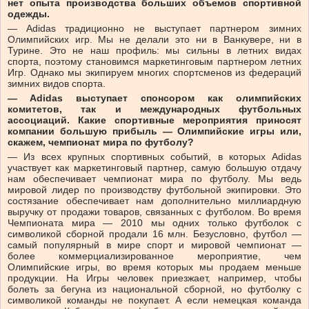
нет опыта производства больших объемов спортивной
одежды.
— Adidas традиционно не выступает партнером зимних
Олимпийских игр. Мы не делали это ни в Ванкувере, ни в
Турине. Это не наш профиль: мы сильны в летних видах
спорта, поэтому становимся маркетинговым партнером летних
Игр. Однако мы экипируем многих спортсменов из федераций
зимних видов спорта.
— Adidas выступает спонсором как олимпийских
комитетов, так и международных футбольных
ассоциаций. Какие спортивные мероприятия приносят
компании большую прибыль — Олимпийские игры или,
скажем, чемпионат мира по футболу?
— Из всех крупных спортивных событий, в которых Adidas
участвует как маркетинговый партнер, самую большую отдачу
нам обеспечивает чемпионат мира по футболу. Мы ведь
мировой лидер по производству футбольной экипировки. Это
состязание обеспечивает нам дополнительно миллиардную
выручку от продажи товаров, связанных с футболом. Во время
Чемпионата мира — 2010 мы одних только футболок с
символикой сборной продали 16 млн. Безусловно, футбол —
самый популярный в мире спорт и мировой чемпионат —
более коммерциализированное мероприятие, чем
Олимпийские игры, во время которых мы продаем меньше
продукции. На Игры человек приезжает, например, чтобы
болеть за бегуна из национальной сборной, но футболку с
символикой команды не покупает. А если немецкая команда