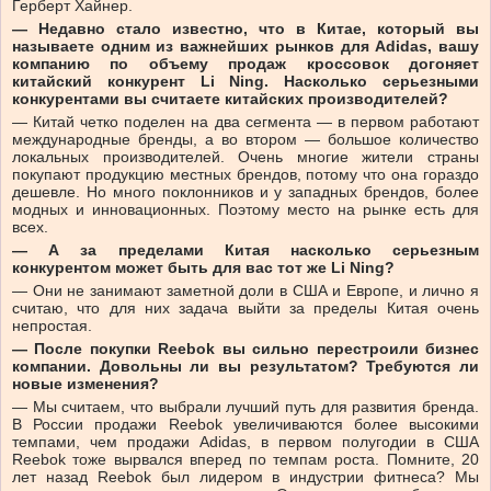
Герберт Хайнер.
— Недавно стало известно, что в Китае, который вы
называете одним из важнейших рынков для Adidas, вашу
компанию по объему продаж кроссовок догоняет
китайский конкурент Li Ning. Насколько серьезными
конкурентами вы считаете китайских производителей?
— Китай четко поделен на два сегмента — в первом работают
международные бренды, а во втором — большое количество
локальных производителей. Очень многие жители страны
покупают продукцию местных брендов, потому что она гораздо
дешевле. Но много поклонников и у западных брендов, более
модных и инновационных. Поэтому место на рынке есть для
всех.
— А за пределами Китая насколько серьезным
конкурентом может быть для вас тот же Li Ning?
— Они не занимают заметной доли в США и Европе, и лично я
считаю, что для них задача выйти за пределы Китая очень
непростая.
— После покупки Reebok вы сильно перестроили бизнес
компании. Довольны ли вы результатом? Требуются ли
новые изменения?
— Мы считаем, что выбрали лучший путь для развития бренда.
В России продажи Reebok увеличиваются более высокими
темпами, чем продажи Adidas, в первом полугодии в США
Reebok тоже вырвался вперед по темпам роста. Помните, 20
лет назад Reebok был лидером в индустрии фитнеса? Мы