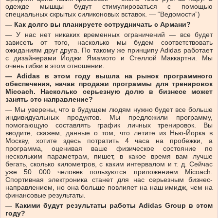
одежде мышцы будут стимулироваться с помощью
специальных скрытых силиконовых вставок. — “Ведомости”)
— Как долго вы планируете сотрудничать с Армани?
— У нас нет никаких временных ограничений — все будет
зависеть от того, насколько мы будем соответствовать
ожиданиям друг друга. По такому же принципу Adidas работает
с дизайнерами Йоджи Ямамото и Стеллой Маккартни. Мы
очень гибки в этом отношении.
— Adidas в этом году вышла на рынок программного
обеспечения, начав продажи программы для тренировок
Micoach. Насколько серьезную долю в бизнесе может
занять это направление?
— Мы уверены, что в будущем людям нужно будет все больше
индивидуальных продуктов. Мы предложили программу,
помогающую составлять график личных тренировок. Вы
вводите, скажем, данные о том, что летите из Нью-Йорка в
Москву, хотите здесь потратить 4 часа на пробежки, а
программа, оценивая ваше физическое состояние по
нескольким параметрам, пишет, в какое время вам лучше
бегать, сколько километров, с каким интервалом и т. д. Сейчас
уже 50 000 человек пользуются приложением Micoach.
Спортивная электроника станет для нас серьезным бизнес-
направлением, но она больше повлияет на наш имидж, чем на
финансовые результаты.
— Какими будут результаты работы Adidas Group в этом
году?