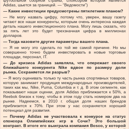
футбольной сборной страны, спонсором которой является
Adidas, шьется за границей. — “Ведомости”)
— Какие инвестиции предусмотрены пятилетним планом?
— Не могу назвать цифру, потому что, уверен, вашу газету
читают все наши конкуренты, которым очень интересна каждая
деталь нашего инвестиционного плана. Могу лишь сказать, что
за пять лет это будет трехзначная цифра в миллионах
долларов.
— Тогда назовите другие параметры вашего плана.
— Я не могу это сделать по той же самой причине. Но мы
совершенно точно будем инвестировать в новые торговые
площади, персонал, IT.
— До кризиса Adidas заявляла, что опережает своего
ближайшего конкурента Nike вдвое по размеру доли
рынка. Сохраняется ли разрыв?
— Я могу оценивать только ту часть рынка спортивных товаров,
которую занимает продукция международных производителей,
таких как мы, Nike, Puma, Columbia и т. д. В этом сегменте, как
показывают наши оценки, доля Adidas приближается к 50%, а
Reebok близок к тому, чтобы в этом году стать номером два на
рынке. Надеемся, в 2010 г. общая доля наших брендов
приблизится к 70%. При этом у нас сохраняется хороший
потенциал для развития.
— Почему Adidas не участвовала к конкурсе на статус
спонсора Олимпийских игр в Сочи? Это большой
контракт. В итоге его выиграла компания Bosco, у которой