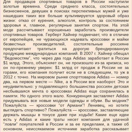
Для продавцов спортивных товаров в России наступили
золотые времена. Среди среднего класса, состоятельных
бизнесменов, девушек в поисках перспективных мужей и уже
нашедших таких все больше культивируется здоровый образ
жизни: отказ от курения, алкоголя, контроль за состоянием
здоровья и, главное, регулярные занятия спортом. На этой
моде рассчитывают хорошенько заработать производители
спортивных товаров. Герберт Хайнер подмечает, что в отличие
от европейцев, не чурающихся надевать кроссовки и майки
безвестных производителей, состоятельные россияне
предпочитают тратиться на дорогую брендированную
продукцию международных компаний. В 2007 г. Хайнер обещал
“Ведомостям”, что через два года Adidas заработает в России
$1 млрд. Этого, объясняет он, не произошло из-за кризиса, но
он по-прежнему уверен: $1 млрд от продаж в России не за
горами, его компания получит если не в следующем, то уж в
2012 г. точно. На мировом рынке спорттоваров Adidas — номер
два, на первом месте — Nike, а в России все наоборот. Это и
неудивительно: у подавляющего большинства россиян детская
несбывшаяся мечта о кроссовках Adidas еще сохранилась в
памяти. Но одного этого мало. Конкуренция заставляет Adidas
придумывать все новые модели одежды и обуви. Вы модник?
Пожалуйста — кроссовки “от Армани”! Ленивец, но хотите
выглядеть спортивно? Пожалуйста — кроссовки, заставляющие
держать мышцы в тонусе даже при ходьбе! Какие еще идеи
есть у Adidas и какие траты несет компания для удачной
“ловли” покупателей в России и за ее пределами, а также об
основном, неиссякаемом источнике заработка рассказывает