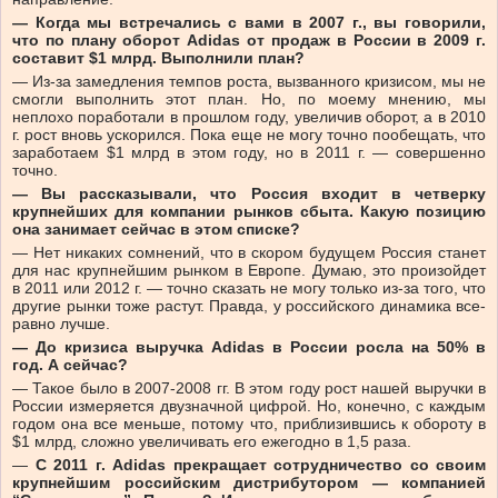
— Когда мы встречались с вами в 2007 г., вы говорили,
что по плану оборот Adidas от продаж в России в 2009 г.
составит $1 млрд. Выполнили план?
— Из-за замедления темпов роста, вызванного кризисом, мы не
смогли выполнить этот план. Но, по моему мнению, мы
неплохо поработали в прошлом году, увеличив оборот, а в 2010
г. рост вновь ускорился. Пока еще не могу точно пообещать, что
заработаем $1 млрд в этом году, но в 2011 г. — совершенно
точно.
— Вы рассказывали, что Россия входит в четверку
крупнейших для компании рынков сбыта. Какую позицию
она занимает сейчас в этом списке?
— Нет никаких сомнений, что в скором будущем Россия станет
для нас крупнейшим рынком в Европе. Думаю, это произойдет
в 2011 или 2012 г. — точно сказать не могу только из-за того, что
другие рынки тоже растут. Правда, у российского динамика все-
равно лучше.
— До кризиса выручка Adidas в России росла на 50% в
год. А сейчас?
— Такое было в 2007-2008 гг. В этом году рост нашей выручки в
России измеряется двузначной цифрой. Но, конечно, с каждым
годом она все меньше, потому что, приблизившись к обороту в
$1 млрд, сложно увеличивать его ежегодно в 1,5 раза.
—
С 2011 г. Adidas прекращает сотрудничество со своим
крупнейшим российским дистрибутором — компанией