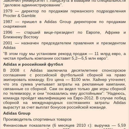
Закончил университет г. Ландсхута в Баварии по специальности
“деловое администрирование”.
1979 — директор по продажам германского подразделения
Procter & Gamble
1987 — пришел в Adidas Group директором по продажам
снаряжения
1996 — старший вице-президент по Европе, Африке и
Ближнему Востоку
2001 — назначен председателем правления и президентом
Adidas
“В этом году мы установим рекорд продаж — 11 млрд евро, а
чистая прибыль компании составит 5,2—5,5 млн евро”.
Adidas и российский футбол
В 2008 г. Adidas заключила десятилетнее спонсорское
соглашение с российской футбольной сборной на право
экипировать команду. Его цена — $100 млн. Хайнер уточняет,
что эта сумма учитывает затраты на рекламные кампании,
связанные со сборной. Сам он видел только две игры сборной
по телевизору, и они “показались ему достойными”: “Надеюсь,
команда пройдет квалификацию на Евро-2012. В случае побед
сборной на международных состязаниях затраты Adidas
вырастут за счет выплат бонусов российской команде.
Adidas Group
Производитель спортивных товаров
Финансовые показатели (6 месяцев 2010 г.): выручка — 5,59