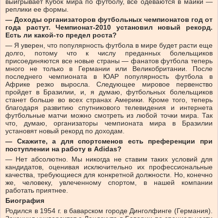
выигрывает Кубок мира по футболу, все одеваются в майки —
реплики ее формы.
— Доходы организаторов футбольных чемпионатов год от
года растут. Чемпионат-2010 установил новый рекорд.
Есть ли какой-то предел роста?
— Я уверен, что популярность футбола в мире будет расти еще
долго, потому что к числу преданных болельщиков
присоединяются все новые страны — фанатов футбола теперь
много не только в Германии или Великобритании. После
последнего чемпионата в ЮАР популярность футбола в
Африке резко выросла. Следующее мировое первенство
пройдет в Бразилии, и, я думаю, футбольных болельщиков
станет больше во всех странах Америки. Кроме того, теперь
благодаря развитию спутникового телевидения и интернета
футбольные матчи можно смотреть из любой точки мира. Так
что, думаю, организаторы чемпионата мира в Бразилии
установят новый рекорд по доходам.
— Скажите, а для спортсменов есть преференции при
поступлении на работу в Adidas?
— Нет абсолютно. Мы никогда не ставим таких условий для
кандидатов, оценивая исключительно их профессиональные
качества, требующиеся для конкретной должности. Но, конечно
же, человеку, увлеченному спортом, в нашей компании
работать приятнее.
Биография
Родился в 1954 г. в баварском городе Динголфинге (Германия).