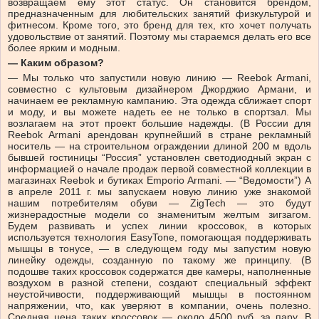
возвращаем ему этот статус. Он становится брендом,
предназначенным для любительских занятий физкультурой и
фитнесом. Кроме того, это бренд для тех, кто хочет получать
удовольствие от занятий. Поэтому мы стараемся делать его все
более ярким и модным.
— Каким образом?
— Мы только что запустили новую линию — Reebok Armani,
совместно с культовым дизайнером Джорджио Армани, и
начинаем ее рекламную кампанию. Эта одежда сближает спорт
и моду, и вы можете надеть ее не только в спортзал. Мы
возлагаем на этот проект большие надежды. (В России для
Reebok Armani арендован крупнейший в стране рекламный
носитель — на строительном ограждении длиной 200 м вдоль
бывшей гостиницы “Россия” установлен светодиодный экран с
информацией о начале продаж первой совместной коллекции в
магазинах Reebok и бутиках Emporio Armani. — “Ведомости”) А
в апреле 2011 г. мы запускаем новую линию уже знакомой
нашим потребителям обуви — ZigTech — это будут
жизнерадостные модели со знаменитым желтым зигзагом.
Будем развивать и успех линии кроссовок, в которых
используется технология EasyTone, помогающая поддерживать
мышцы в тонусе, — в следующем году мы запустим новую
линейку одежды, созданную по такому же принципу. (В
подошве таких кроссовок содержатся две камеры, наполненные
воздухом в разной степени, создают специальный эффект
неустойчивости, поддерживающий мышцы в постоянном
напряжении, что, как уверяют в компании, очень полезно.
Средняя цена таких кроссовок — около 4500 руб. за пару. В