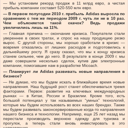
— Мы установим рекорд продаж в 11 млрд евро, а чистая
прибыль компании составит 520-550 млн евро.
— В первом полугодии 2010 г. прибыль Adidas выросла по
сравнению с тем же периодом 2009 г. чуть ли не в 10 раз.
Чем объясняется такой скачок? Ведь продажи
увеличились лишь на 11%.
— Главная причина — окончание кризиса. Покупатели стали
увереннее в своих тратах, и спрос на нашу продукцию резко
вырос. С другой стороны, мы хорошо сработали в кризис —
вовремя отказались от лишних расходов и подготовились к
дальнейшему росту. Я сразу сказал, что мы к концу кризиса
станем сильнее, чем до него. В результате в конце 2009 г. мы
даже совершили несколько сделок, купив две электронные
компании, помогавшие нам в разработке Micoach.
— Планирует ли Adidas развивать новые направления в
бизнесе?
— Не думаю, что мы будем искать в ближайшее время новые
направления. Наш будущий рост станет обеспечиваться тремя
факторами. Первое: развитие на ключевых международных
рынках — в Китае, России и Бразилии. Кроме того, есть
большой потенциал у так называемых “умных” технологий,
которые мы будем использовать во всех наших брендах. Также
мы будем развивать законсервированные когда-то направления
нашего бизнеса и технологии. Например, еще 25 лет назад мы
перестали производить верхнюю одежду для туризма и
прогулок, а теперь стали вновь инвестировать в это
направление.