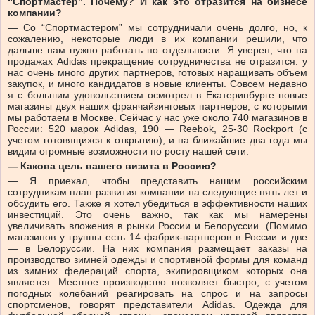
“Спортмастер”. Почему? И как это отразится на бизнесе
компании?
— Со “Спортмастером” мы сотрудничали очень долго, но, к
сожалению, некоторые люди в их компании решили, что
дальше нам нужно работать по отдельности. Я уверен, что на
продажах Adidas прекращение сотрудничества не отразится: у
нас очень много других партнеров, готовых наращивать объем
закупок, и много кандидатов в новые клиенты. Совсем недавно
я с большим удовольствием осмотрел в Екатеринбурге новые
магазины двух наших франчайзинговых партнеров, с которыми
мы работаем в Москве. Сейчас у нас уже около 740 магазинов в
России: 520 марок Adidas, 190 — Reebok, 25-30 Rockport (с
учетом готовящихся к открытию), и на ближайшие два года мы
видим огромные возможности по росту нашей сети.
— Какова цель вашего визита в Россию?
— Я приехал, чтобы представить нашим российским
сотрудникам план развития компании на следующие пять лет и
обсудить его. Также я хотел убедиться в эффективности наших
инвестиций. Это очень важно, так как мы намерены
увеличивать вложения в рынки России и Белоруссии. (Помимо
магазинов у группы есть 14 фабрик-партнеров в России и две
— в Белоруссии. На них компания размещает заказы на
производство зимней одежды и спортивной формы для команд
из зимних федераций спорта, экипировщиком которых она
является. Местное производство позволяет быстро, с учетом
погодных колебаний реагировать на спрос и на запросы
спортсменов, говорят представители Adidas. Одежда для