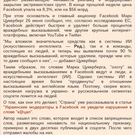
закрытие экстремистских групп. В конце прошлой недели цена
Facebook упала на 8,3%, или на $56 млрд.
При этом основатель и главный акционер Facebook Марк
Цукерберг 26 июня сообщил, что, согласно исследованию ЕС,
Facebook действует быстрее и удаляет больше процентов
враждебных высказываний, чем другие крупные интернет-
платформы, включая YouTube и Twitter.
“Мы вложили значительные средства как в системы ИИ
(искусственного интеллекта —
Ред.
), так и в команды,
состоящие из людей, и теперь мы выявляем почти 90 %
враждебных высказываний, которые удаляем, прежде чем кто-
то даже сообщил о них”, — добавил Цукерберг.
Таким образом, по словам Марка Цукерберга, “охоту” за
враждебными высказываниями в Facebook ведут и люди, и
искусственный интеллект (ИИ). Однако системы ИИ в
настоящее время более “продвинуты” в отношении
высказываний на английском языке. Поэтому, скорее всего,
основная нагрузка в украино- и русскоязычном сегментах
соцсети ложится на людей.
О том, как они это делают, “Страна” уже рассказывала в статье
“
Украинские модераторы в Facebook не увидели нарушения в
слове “к@цап”
.
Автор нашел это слово, которое входит в список запрещенных
слов, разжигающих ненависть по национальному признаку,
примерно в двух десятках публикаций в соцсети. После чего
отправил жалобы на них.