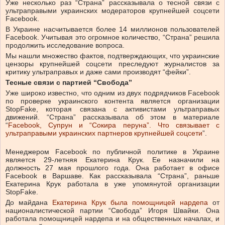
Уже несколько раз “Страна” рассказывала о тесной связи с
ультраправыми украинских модераторов крупнейшей соцсети
Facebook.
В Украине насчитывается более 14 миллионов пользователей
Facebook. Учитывая это огромное количество, “Страна” решила
продолжить исследование вопроса.
Мы нашли множество фактов, подтверждающих, что украинские
цензоры крупнейшей соцсети преследуют журналистов за
критику ультраправых и даже сами производят “фейки”.
Тесные связи с партией “Свобода”
Уже широко известно, что одним из двух подрядчиков Facebook
по проверке украинского контента является организации
StopFake, которая связана с активистами ультраправых
движений. “Страна” рассказывала об этом в материале
“
Facebook, Супрун и “Сокира перуна”. Что связывает с
ультраправыми украинских партнеров крупнейшей соцсети
”.
Менеджером Facebook по публичной политике в Украине
является 29-летняя Екатерина Крук. Ее назначили на
должность 27 мая прошлого года. Она работает в офисе
Facebook в Варшаве. Как рассказывала “Страна”, раньше
Екатерина Крук работала в уже упомянутой организации
StopFake.
До майдана
Екатерина Крук была помощницей нардепа
от
националистической партии “Свобода” Игоря Швайки. Она
работала помощницей нардепа и на общественных началах, и