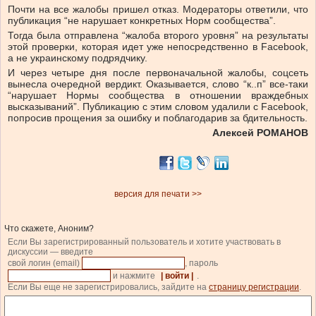
Почти на все жалобы пришел отказ. Модераторы ответили, что
публикация “не нарушает конкретных Норм сообщества”.
Тогда была отправлена “жалоба второго уровня” на результаты
этой проверки, которая идет уже непосредственно в Facebook,
а не украинскому подрядчику.
И через четыре дня после первоначальной жалобы, соцсеть
вынесла очередной вердикт. Оказывается, слово “к..п” все-таки
“нарушает Нормы сообщества в отношении враждебных
высказываний”. Публикацию с этим словом удалили с Facebook,
попросив прощения за ошибку и поблагодарив за бдительность.
Алексей РОМАНОВ
версия для печати >>
Что скажете, Аноним?
Если Вы зарегистрированный пользователь и хотите участвовать в
дискуссии — введите
свой логин (email)
, пароль
и нажмите
| войти |
.
Если Вы еще не зарегистрировались, зайдите на
страницу регистрации
.