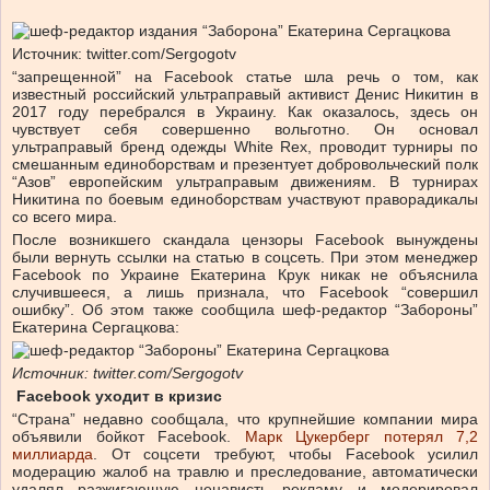
Источник: twitter.com/Sergogotv
“запрещенной” на Facebook статье шла речь о том, как
известный российский ультраправый активист Денис Никитин в
2017 году перебрался в Украину. Как оказалось, здесь он
чувствует себя совершенно вольготно. Он основал
ультраправый бренд одежды White Rex, проводит турниры по
смешанным единоборствам и презентует добровольческий полк
“Азов” европейским ультраправым движениям. В турнирах
Никитина по боевым единоборствам участвуют праворадикалы
со всего мира.
После возникшего скандала цензоры Facebook вынуждены
были вернуть ссылки на статью в соцсеть. При этом менеджер
Facebook по Украине Екатерина Крук никак не объяснила
случившееся, а лишь признала, что Facebook “совершил
ошибку”. Об этом также сообщила шеф-редактор “Забороны”
Екатерина Сергацкова:
Источник: twitter.com/Sergogotv
Facebook уходит в кризис
“Страна” недавно сообщала, что крупнейшие компании мира
объявили бойкот Facebook.
Марк Цукерберг потерял 7,2
миллиарда
. От соцсети требуют, чтобы Facebook усилил
модерацию жалоб на травлю и преследование, автоматически
удалял разжигающую ненависть рекламу и модерировал