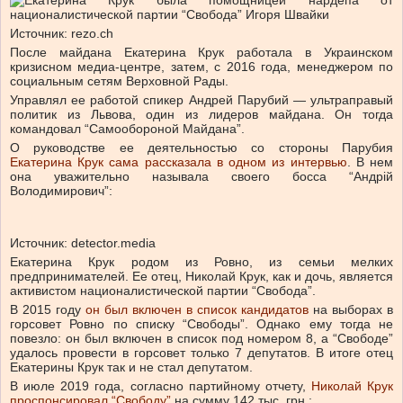
Источник: rezo.ch
После майдана Екатерина Крук работала в Украинском
кризисном медиа-центре, затем, с 2016 года, менеджером по
социальным сетям Верховной Рады.
Управлял ее работой спикер Андрей Парубий — ультраправый
политик из Львова, один из лидеров майдана. Он тогда
командовал “Самообороной Майдана”.
О руководстве ее деятельностью со стороны Парубия
Екатерина Крук сама рассказала в одном из интервью
. В нем
она уважительно называла своего босса “Андрій
Володимирович”:
Источник: detector.media
Екатерина Крук родом из Ровно, из семьи мелких
предпринимателей. Ее отец, Николай Крук, как и дочь, является
активистом националистической партии “Свобода”.
В 2015 году
он был включен в список кандидатов
на выборах в
горсовет Ровно по списку “Свободы”. Однако ему тогда не
повезло: он был включен в список под номером 8, а “Свободе”
удалось провести в горсовет только 7 депутатов. В итоге отец
Екатерины Крук так и не стал депутатом.
В июле 2019 года, согласно партийному отчету,
Николай Крук
проспонсировал “Свободу”
на сумму 142 тыс. грн.: