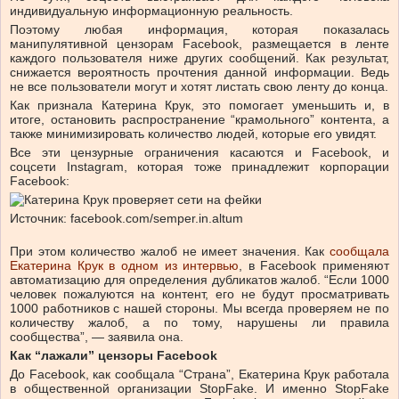
индивидуальную информационную реальность.
Поэтому любая информация, которая показалась
манипулятивной цензорам Facebook, размещается в ленте
каждого пользователя ниже других сообщений. Как результат,
снижается вероятность прочтения данной информации. Ведь
не все пользователи могут и хотят листать свою ленту до конца.
Как признала Катерина Крук, это помогает уменьшить и, в
итоге, остановить распространение “крамольного” контента, а
также минимизировать количество людей, которые его увидят.
Все эти цензурные ограничения касаются и Facebook, и
соцсети Instagram, которая тоже принадлежит корпорации
Facebook:
Источник: facebook.com/semper.in.altum
При этом количество жалоб не имеет значения. Как
сообщала
Екатерина Крук в одном из интервью
, в Facebook применяют
автоматизацию для определения дубликатов жалоб. “Если 1000
человек пожалуются на контент, его не будут просматривать
1000 работников с нашей стороны. Мы всегда проверяем не по
количеству жалоб, а по тому, нарушены ли правила
сообщества”, — заявила она.
Как “лажали” цензоры Facebook
До Facebook, как сообщала “Страна”, Екатерина Крук работала
в общественной организации StopFake. И именно StopFake