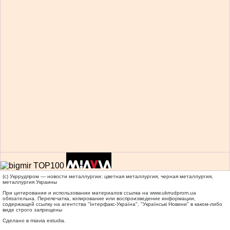
(c) Укррудпром — новости металлургии: цветная металлургия, черная металлургия,
металлургия Украины
При цитировании и использовании материалов ссылка на
www.ukrrudprom.ua
обязательна. Перепечатка, копирование или воспроизведение информации,
содержащей ссылку на агентства "Iнтерфакс-Україна", "Українськi Новини" в каком-либо
виде строго запрещены
Сделано в miavia estudia.