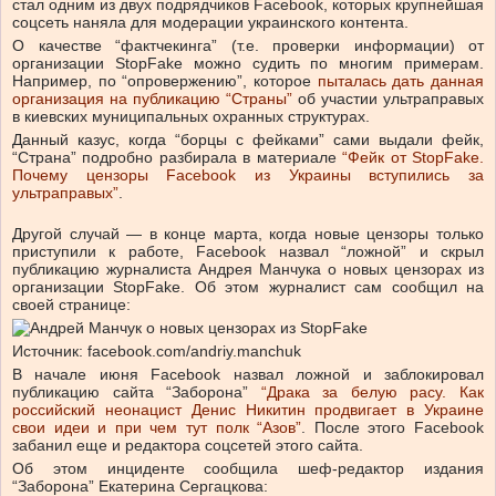
стал одним из двух подрядчиков Facebook, которых крупнейшая
соцсеть наняла для модерации украинского контента.
О качестве “фактчекинга” (т.е. проверки информации) от
организации StopFake можно судить по многим примерам.
Например, по “опровержению”, которое
пыталась дать данная
организация на публикацию “Страны”
об участии ультраправых
в киевских муниципальных охранных структурах.
Данный казус, когда “борцы с фейками” сами выдали фейк,
“Страна” подробно разбирала в материале
“Фейк от StopFake.
Почему цензоры Facebook из Украины вступились за
ультраправых”
.
Другой случай — в конце марта, когда новые цензоры только
приступили к работе, Facebook назвал “ложной” и скрыл
публикацию журналиста Андрея Манчука о новых цензорах из
организации StopFake. Об этом журналист сам сообщил на
своей странице:
Источник: facebook.com/andriy.manchuk
В начале июня Facebook назвал ложной и заблокировал
публикацию сайта “Заборона”
“Драка за белую расу. Как
российский неонацист Денис Никитин продвигает в Украине
свои идеи и при чем тут полк “Азов”
. После этого Facebook
забанил еще и редактора соцсетей этого сайта.
Об этом инциденте сообщила шеф-редактор издания
“Заборона” Екатерина Сергацкова: