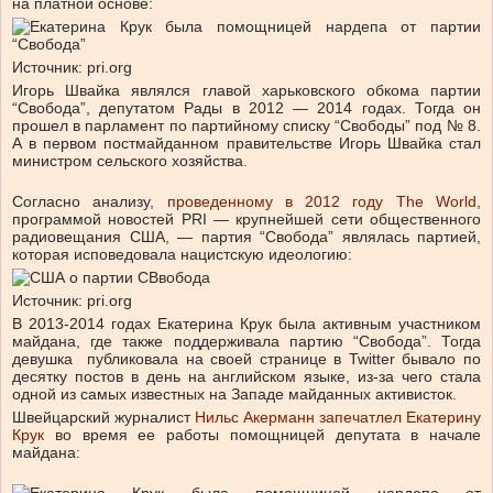
на платной основе:
Источник: pri.org
Игорь Швайка являлся главой харьковского обкома партии
“Свобода”, депутатом Рады в 2012 — 2014 годах. Тогда он
прошел в парламент по партийному списку “Свободы” под № 8.
А в первом постмайданном правительстве Игорь Швайка стал
министром сельского хозяйства.
Согласно анализу,
проведенному в 2012 году The World
,
программой новостей PRI — крупнейшей сети общественного
радиовещания США, — партия “Свобода” являлась партией,
которая исповедовала нацистскую идеологию:
Источник: pri.org
В 2013-2014 годах Екатерина Крук была активным участником
майдана, где также поддерживала партию “Свобода”. Тогда
девушка публиковала на своей странице в Twitter бывало по
десятку постов в день на английском языке, из-за чего стала
одной из самых известных на Западе майданных активисток.
Швейцарский журналист
Нильс Акерманн запечатлел Екатерину
Крук
во время ее работы помощницей депутата в начале
майдана: