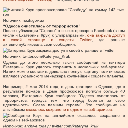
Источник: nazk.gov.ua
“Одесса очистилась от террористов”
После публикации “Страны” о связях цензоров Facebook (в том
числе и Екатерины Крук) с ультраправыми,
она закрыла доступ
к своей странице в соцсети Twitter
, где раньше
активно публиковала свои сообщения:
Источник: twitter.com/Kateryna_Kruk
Однако до этого несколько тысяч сообщений из твиттера
Екатерины Крук удалось сохранить в нескольких веб-архивах.
Из них можно составить довольно полную картину политических
взглядов украинского менеджера крупнейшей соцсети планеты.
Например, 2 мая 2014 года, в день трагедии в Одессе, где в
результате пожара в Доме профсоюзов погибли больше 40
человек, Екатерина Крук сообщила: “Одесса очистилась от
террористов, горжусь тем, что город борется за свою
идентичность. Слава павшим героям”. Это сообщение на
английском
оказалось сохранено в одном из веб-архивов
:
Источник: archive.today / twitter.com/kateryna_kruk