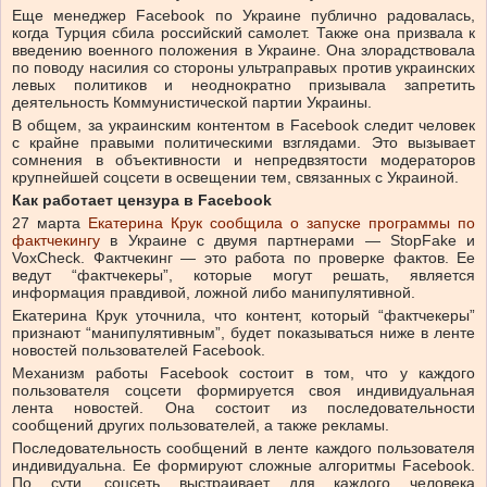
Еще менеджер Facebook по Украине публично радовалась,
когда Турция сбила российский самолет. Также она призвала к
введению военного положения в Украине. Она злорадствовала
по поводу насилия со стороны ультраправых против украинских
левых политиков и неоднократно призывала запретить
деятельность Коммунистической партии Украины.
В общем, за украинским контентом в Facebook следит человек
с крайне правыми политическими взглядами. Это вызывает
сомнения в объективности и непредвзятости модераторов
крупнейшей соцсети в освещении тем, связанных с Украиной.
Как работает цензура в Facebook
27 марта
Екатерина Крук сообщила о запуске программы по
фактчекингу
в Украине с двумя партнерами — StopFake и
VoxCheck. Фактчекинг — это работа по проверке фактов. Ее
ведут “фактчекеры”, которые могут решать, является
информация правдивой, ложной либо манипулятивной.
Екатерина Крук уточнила, что контент, который “фактчекеры”
признают “манипулятивным”, будет показываться ниже в ленте
новостей пользователей Facebook.
Механизм работы Facebook состоит в том, что у каждого
пользователя соцсети формируется своя индивидуальная
лента новостей. Она состоит из последовательности
сообщений других пользователей, а также рекламы.
Последовательность сообщений в ленте каждого пользователя
индивидуальна. Ее формируют сложные алгоритмы Facebook.
По сути, соцсеть выстраивает для каждого человека