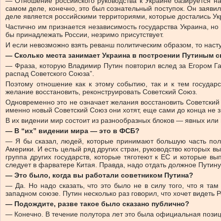
— Отношение российского руководства к Украине базируется на
самом деле, конечно, это был сознательный поступок. Он заявил
деле является российскими территориями, которые достались Укр
Частично им признается независимость государства Украина, но
бы принадлежать России, незримо присутствует.
И если невозможно взять реванш политическим образом, то наст
— Сколько места занимает Украина в построении Путиным 
— Фраза, которую Владимир Путин повторил вслед за Егором Га
распад Советского Союза”.
Поэтому отношение как к этому событию, так и к тем государ
желание восстановить, реконструировать Советский Союз.
Одновременно это не означает желания восстановить Советский 
именно новый Советский Союз они хотят, еще сами до конца не 
В их видении мир состоит из разнообразных блоков — явных или
— В “их” видении мира — это в ФСБ?
— Я бы сказал, людей, которые принимают большую часть поли
Америки. И есть целый ряд других стран, руководство которых в
группа других государств, которые тяготеют к ЕС и которые в
следует в фарватере Китая. Правда, надо отдать должное Путину
— Это было, когда вы работали советником Путина?
— Да. Но надо сказать, что это было не в силу того, что я 
западном союзе. Путин несколько раз говорил, что хочет видеть
— Подождите, разве такое было сказано публично?
— Конечно. В течение полутора лет это была официальная позици