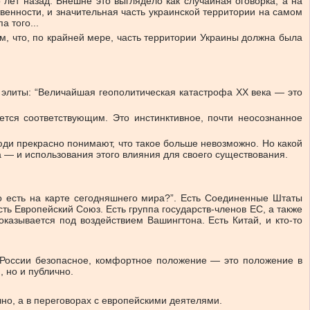
лет назад. Внешне это выглядело как случайная оговорка, а на
твенности, и значительная часть украинской территории на самом
 того...
м, что, по крайней мере, часть территории Украины должна была
 элиты: “Величайшая геополитическая катастрофа ХХ века — это
ется соответствующим. Это инстинктивное, почти неосознанное
юди прекрасно понимают, что такое больше невозможно. Но какой
 — и использования этого влияния для своего существования.
о есть на карте сегодняшнего мира?”. Есть Соединенные Штаты
ть Европейский Союз. Есть группа государств-членов ЕС, а также
казывается под воздействием Вашингтона. Есть Китай, и кто-то
я России безопасное, комфортное положение — это положение в
 но и публично.
чно, а в переговорах с европейскими деятелями.