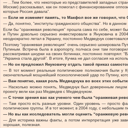
— ...Тем более, что некоторые из представителей западных стра
Москве
) рассказывал, как он помогал с финансированием оппози
которые Россия давала”.
— Если не изменяет память, то Макфол все же говорил, что
— Да, понятно, “институты гражданского общества”. Но в данном
Если бы “оранжевая революция” прошла сама по себе, может быть
и Путин довольно серьезно инвестировали в Януковича в 2004
неоднократно летал в Украину, постоянно Медведчук советовалс
Поэтому “оранжевая революция” очень серьезно шокировала Пути
Путиным. Встреча была в аэропорту, полчаса они там поговорил
рассматривая шнурки на своих ботинках, постоянно повторял: “В
“Украина стала другой”. В итоге, Кучма не дал согласия на испол
— Но он предложил Януковичу отдать такой приказ самостоя
— В тот момент реальные политические полномочия были у Куч
окончательный мощнейший психологический удар по Путину, котор
— Вам понятно, какая роль Медведчука во всех этих событ
— Насколько можно понять, Медведчук был доверенным лицом К
проекту вели как раз Медведев с Медведчуком.
— С точки зрения вас как ученого чем была “оранжевая рев
— Там просто есть разные уровни. Один уровень — просто фа
политические группы. И в тот момент, в 2004 году, с небольшим 
— Но вы как исследователь могли оценить “оранжевую ре
— Для историка важны факты, а потом интерпретация уже завис
хорошая, полезная.