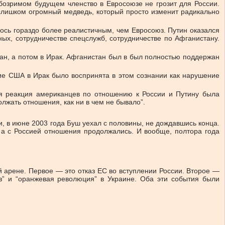
бозримом будущем членство в Евросоюзе не грозит для России.
я слишком огромный медведь, который просто изменит радикально
лось гораздо более реалистичным, чем Евросоюз. Путин оказался
ых, сотрудничестве спецслужб, сотрудничестве по Афганистану.
ан, а потом в Ирак. Афганистан был в был полностью поддержан
ие США в Ирак было воспринята в этом сознании как нарушение
я реакция американцев по отношению к России и Путину была
лжать отношения, как ни в чем не бывало”.
, в июне 2003 года Буш уехал с половины, не дождавшись конца.
а с Россией отношения продолжались. И вообще, полтора года
 арене. Первое — это отказ ЕС во вступлении России. Второе —
з” и “оранжевая революция” в Украине. Оба эти события были