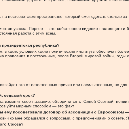
на постсоветском пространстве, который смог сделать столько за 
ементов успеха. Первое — это собственное видение настоящего и б
тоянная работа с этим всем.
и президентская республика?
м, в каких условиях какие политические институты обеспечат боле
ма правления в поствоенные, после Второй мировой войны, годы 
оизойдет это от естественных причин или насильственных, но для 
й, седьмой срок?
на изменит свое название, объединится с Южной Осетией, появитс
нсов уйти мирным способом — это факт.
бы ему посоветовали договор об ассоциации с Евросоюзом 
ович ко мне обращался с вопросами, с предложениями о совете. Я
ого Союза?