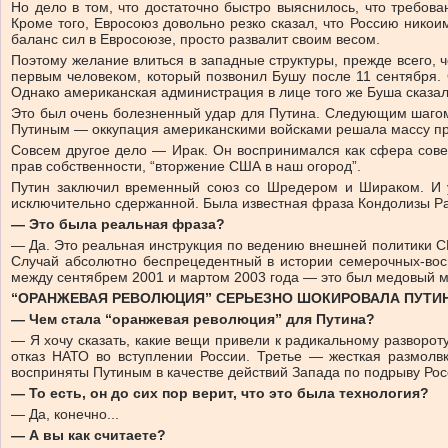
Но дело в том, что достаточно быстро выяснилось, что требо
Кроме того, Евросоюз довольно резко сказал, что Россию никои
баланс сил в Евросоюзе, просто развалит своим весом.
Поэтому желание влиться в западные структуры, прежде всего, 
первым человеком, который позвонил Бушу после 11 сентября. 
Однако американская администрация в лице того же Буша сказала
Это был очень болезненный удар для Путина. Следующим шагом 
Путиным — оккупация американскими войсками решала массу пр
Совсем другое дело — Ирак. Он воспринимался как сфера сове
прав собственности, “вторжение США в наш огород”.
Путин заключил временный союз со Шредером и Шираком. И у
исключительно сдержанной. Была известная фраза Кондолизы Рай
— Это была реальная фраза?
— Да. Это реальная инструкция по ведению внешней политики СШ
Случай абсолютно беспрецедентный в истории семерочных-вос
между сентябрем 2001 и мартом 2003 года — это был медовый м
“ОРАНЖЕВАЯ РЕВОЛЮЦИЯ” СЕРЬЕЗНО ШОКИРОВАЛА ПУТИ
— Чем стала “оранжевая революция” для Путина?
— Я хочу сказать, какие вещи привели к радикальному разворо
отказ НАТО во вступлении России. Третье — жесткая размолв
восприняты Путиным в качестве действий Запада по подрыву Рос
— То есть, он до сих пор верит, что это была технология?
— Да, конечно...
— А вы как считаете?