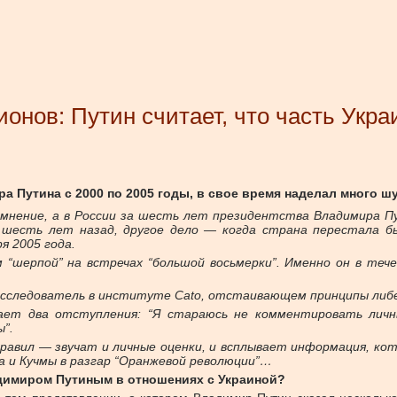
онов: Путин считает, что часть Укр
а Путина с 2000 по 2005 годы, в свое время наделал много ш
 мнение, а в России за шесть лет президентства Владимира П
 шесть лет назад, другое дело — когда страна перестала бы
я 2005 года.
 “шерпой” на встречах “большой восьмерки”. Именно он в теч
исследователь в институте Cato, отстаивающем принципы либ
елает два отступления: “Я стараюсь не комментировать лич
”.
правил — звучат и личные оценки, и всплывает информация, кот
а и Кучмы в разгар “Оранжевой революции”…
адимиром Путиным в отношениях с Украиной?