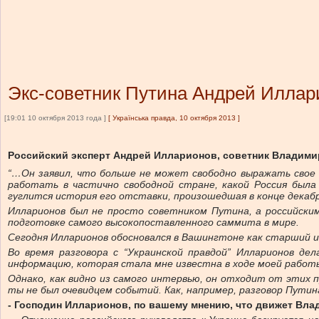
Экс-советник Путина Андрей Иллари
[19:01 10 октября 2013 года ]
[
Українська правда, 10 октября 2013
]
Российский эксперт Андрей Илларионов, советник Владимир
“…Он заявил, что больше не может свободно выражать свое
работать в частично свободной стране, какой Россия была
гуглится история его отставки, произошедшая в конце декабр
Илларионов был не просто советником Путина, а российским
подготовке самого высокопоставленного саммита в мире.
Сегодня Илларионов обосновался в Вашингтоне как старший 
Во время разговора с “Украинской правдой” Илларионов д
информацию, которая стала мне известна в ходе моей работы
Однако, как видно из самого интервью, он отходит от этих 
ты не был очевидцем событий. Как, например, разговор Путин
- Господин Илларионов, по вашему мнению, что движет Вл