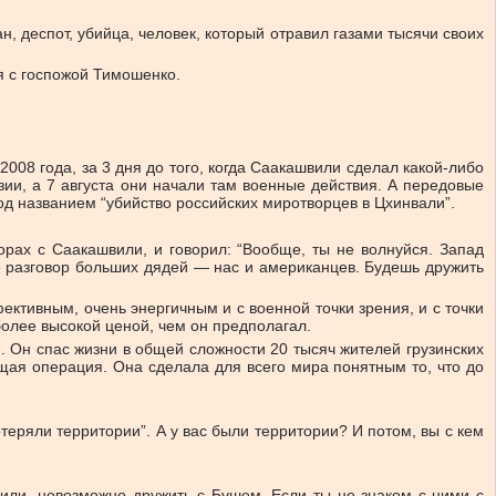
н, деспот, убийца, человек, который отравил газами тысячи своих
ия с госпожой Тимошенко.
008 года, за 3 дня до того, когда Саакашвили сделал какой-либо
зии, а 7 августа они начали там военные действия. А передовые
од названием “убийство российских миротворцев в Цхинвали”.
орах с Саакашвили, и говорил: “Вообще, ты не волнуйся. Запад
е разговор больших дядей — нас и американцев. Будешь дружить
ективным, очень энергичным и с военной точки зрения, и с точки
более высокой ценой, чем он предполагал.
. Он спас жизни в общей сложности 20 тысяч жителей грузинских
ящая операция. Она сделала для всего мира понятным то, что до
теряли территории”. А у вас были территории? И потом, вы с кем
или, невозможно дружить с Бушем. Если ты не знаком с ними с