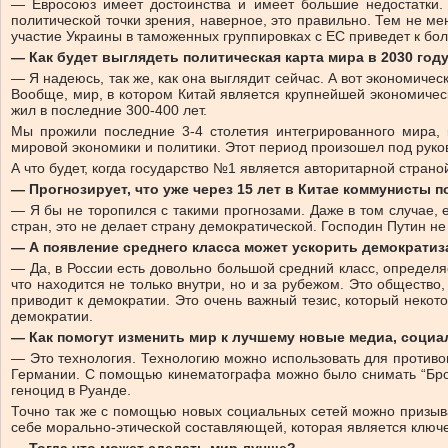
— Евросоюз имеет достоинства и имеет большие недостатки. 
политической точки зрения, наверное, это правильно. Тем не м
участие Украины в таможенных группировках с ЕС приведет к бо
— Как будет выглядеть политическая карта мира в 2030 год
— Я надеюсь, так же, как она выглядит сейчас. А вот экономиче
Вообще, мир, в котором Китай является крупнейшей экономичес
жил в последние 300-400 лет.
Мы прожили последние 3-4 столетия интегрированного мира, 
мировой экономики и политики. Этот период произошел под руков
А что будет, когда государство №1 является авторитарной стран
— Прогнозирует, что уже через 15 лет в Китае коммунисты 
— Я бы не торопился с такими прогнозами. Даже в том случае, 
стран, это не делает страну демократической. Господин Путин н
— А появление среднего класса может ускорить демократиз
— Да, в России есть довольно большой средний класс, определ
что находится не только внутри, но и за рубежом. Это общество
приводит к демократии. Это очень важный тезис, который некот
демократии.
— Как помогут изменить мир к лучшему новые медиа, социа
— Это технология. Технологию можно использовать для противоп
Германии. С помощью кинематографа можно было снимать “Бро
геноцид в Руанде.
Точно так же с помощью новых социальных сетей можно призыва
себе морально-этической составляющей, которая является ключе