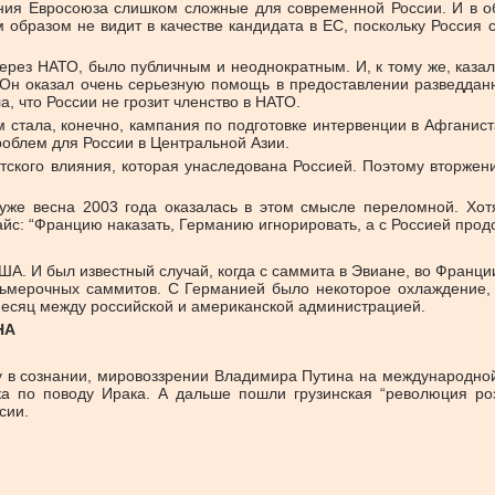
вания Евросоюза слишком сложные для современной России. И в о
м образом не видит в качестве кандидата в ЕС, поскольку Росси
через НАТО, было публичным и неоднократным. И, к тому же, каза
Он оказал очень серьезную помощь в предоставлении разведданн
, что России не грозит членство в НАТО.
стала, конечно, кампания по подготовке интервенции в Афганист
облем для России в Центральной Азии.
тского влияния, которая унаследована Россией. Поэтому вторжен
же весна 2003 года оказалась в этом смысле переломной. Хот
с: “Францию наказать, Германию игнорировать, а с Россией продо
А. И был известный случай, когда с саммита в Эвиане, во Франции
ьмерочных саммитов. С Германией было некоторое охлаждение, 
есяц между российской и американской администрацией.
НА
ту в сознании, мировоззрении Владимира Путина на международной
ка по поводу Ирака. А дальше пошли грузинская “революция ро
сии.