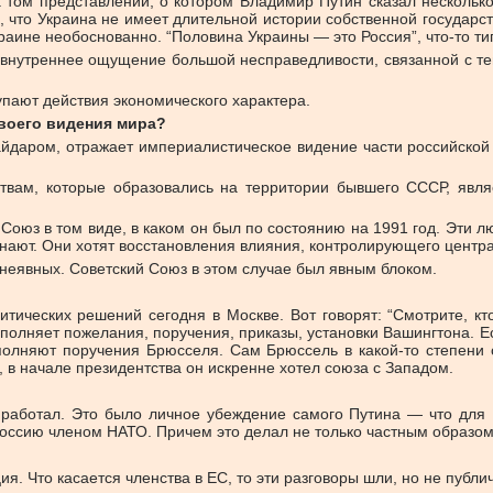
 том представлении, о котором Владимир Путин сказал несколько 
, что Украина не имеет длительной истории собственной государс
аине необоснованно. “Половина Украины — это Россия”, что-то типа
 внутреннее ощущение большой несправедливости, связанной с те
упают действия экономического характера.
своего видения мира?
йдаром, отражает империалистическое видение части российской
ствам, которые образовались на территории бывшего СССР, явля
Союз в том виде, в каком он был по состоянию на 1991 год. Эти л
знают. Они хотят восстановления влияния, контролирующего центра
 неявных. Советский Союз в этом случае был явным блоком.
тических решений сегодня в Москве. Вот говорят: “Смотрите, кт
ыполняет пожелания, поручения, приказы, установки Вашингтона. Ес
ыполняют поручения Брюсселя. Сам Брюссель в какой-то степени о
, в начале президентства он искренне хотел союза с Западом.
там работал. Это было личное убеждение самого Путина — что дл
 Россию членом НАТО. Причем это делал не только частным образом,
я. Что касается членства в ЕС, то эти разговоры шли, но не публи