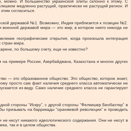
, можно. И большинство украинской элиты склонно к этому. С
 слишком медленно растущий, практически не растущий регион. И
этим согласиться.
ической державой №1. Возможно, Индия приблизится к позиции №2.
 военной державой мира — это мир, в котором никто никогда не
еликие географические открытия, когда произошла интеграция
 стран мира.
 арене, по большому счету, еще не известно?
м на примере России, Азербайджана, Казахстана и многих других
во — это образованное общество. Это общество, которое знает,
этому просто сам факт наличия среднего класса автоматически не
ускается из виду. Само наличие среднего класса не гарантирует
дной стороны “Искру”, с другой стороны “Фелкишер Беобахтер” в
ы призывать на баррикады “оранжевой революции” и проводить
не несут никакого идеологического содержания. Они не несут в
ка, так и в целом общества.