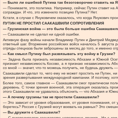
— Было ли ошибкой Путина так безоговорочно ставить на Я
— Понимаете, это политика. Например, сейчас Путин ставит на Ас
сограждан. И что, это изменило позицию Путина? Нет.
Кстати, в случае с Януковичем оказалось, что когда Янукович пр
ПУТИН НЕ ПРОСТИЛ СААКАШВИЛИ СОПРОТИВЛЕНИЯ
— Грузинская война — это была больше ошибка Саакашвил
— Саакашвили не сделал ни одной ошибки.
Активную фазу войны начали Владимир Путин и Дмитрий Медведев,
ответный шаг. Вторжение российских войск началось 5 августа 
отряды спецназа были заброшены за месяц до того, и именно от
— Как смысл Путину был развязывать эту войну в Грузии?
— Задача была признать независимость Абхазии и Южной Осетии
признает независимость Косово, а я признаю независимость Аб
со мной — значит, что-то можешь получить, не будешь дружить —
Саакашвили сделал то, чего ему не может простить ни Путин, ни
зрения развертывания международной кампании. И поэтому, хотя 
Более того, самое главное — Саакашвили смог практически полн
деревень. С точки зрения военной, эта операция оказалась про
этого Саакашвили не удавалось объяснить — что Абхазия и Южн
— А почему грузины так не простили Саакашвили?
— Это зависит от уровня образования, от уровня понимания, от 
боретесь? Россия с Грузией могут воевать на равных? Это смешн
— Вы дружите с Саакашвили?
— С руководителем государства невозможно дружить. Ни с кем