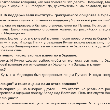
н откровенно говорили, как они помогали это делать. Например, М
ции в Украине. Он говорил: “Да, действительно, мы помогали, но 
 США поддерживали институты гражданского общества в Украи
 конкретном случае это означает поддержку “оранжевой революции”
, она не произвела бы такого впечатления на Путина. Но этому п
 году. Было направлено огромное количество российских специа
я с Медведевым.
на. Более того, в ключевой момент после первого тура выборов 
и — и все. И когда Путин уговаривал Кучму использовать силу пр
ладимир Владимирович, вы не понимаете — Украина стала другой”. 
ьзование силы.
тельно, насколько нам известно в Украине.
мы. И Кучма сделал выбор, чтобы он мог остаться жить на Укр
ый изменил его отношение и к Украине, и к Западу, и к миру.
иях?
учмы, а Медведев был доверенным лицом Путина. И тогда, когд
олюция” и какая оценка вами этого явления?
льсификации на выборах. Другой — это отражение реального рас
перевесом одержал победу Запад над Востоком. Пять лет спустя Во
волюцию”?
ит от политической цели, от моральных критериев. Что тут сказа