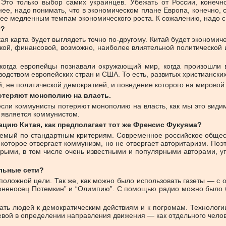
Это только выбор самих украинцев. Убежать от России, конечно
енее, надо понимать, что в экономическом плане Европа, конечно,
лее медленным темпам экономического роста. К сожалению, надо с 
у?
ская карта будет выглядеть точно по-другому. Китай будет эконом
кой, финансовой, возможно, наиболее влиятельной политической и
когда европейцы познавали окружающий мир, когда произошли в
одством европейских стран и США. То есть, развитых христианских
ой, не политической демократией, и поведение которого на мировой
потеряют монополию на власть.
если коммунисты потеряют монополию на власть, как мы это види
е является коммунистом.
ацию Китая, как предполагает тот же Френсис Фукуяма?
яемый по стандартным критериям. Современное российское общест
, которое отвергает коммунизм, но не отвергает авторитаризм. По
орыми, в том числе очень известными и популярными авторами, уп
льные сети?
оложной цели. Так же, как можно было использовать газеты — с о
неносец Потемкин” и “Олимпию”. С помощью радио можно было б
ть людей к демократическим действиям и к погромам. Технологии 
вой в определении направления движения — как отдельного челове