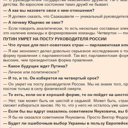
детства. Во взрослом состоянии таких дружб не бывает.
— А как вы назовете свои с ним отношения?
— Я должен сказать, что Саакашвили — уникальный руководитель 
— А почему Ющенко не смог?
— Если говорить аналитически, то есть несколько составных эл
это наличие команды и формирование команды. Четвертое — пос
ПУТИН УМРЕТ НА ПОСТУ РУКОВОДИТЕЛЯ РОССИИ
— Что лучше для пост-советских стран — парламентская ил
— Я как экономист делал довольно серьезное исследование о то
форму правления с парламентской. Так вот, парламентская фор
высокие, чем президентская форма правления.
— Какое будущее ждет Путина?
— Личное или политическое?
— И то, и то. Он изберется на четвертый срок?
— Он умрет на посту руководителя России. Мы не знаем того, пр
постом только в силу физической смерти.
— То есть, если он в хорошей форме, то он пойдет на шесто
— Нет, там может быть не шестой и седьмой. Может быть, стра
сможет избираться заново. Но то, что у него не осталось уже ша
— Если бы вы вдруг оказались советником Януковича, вы 
— Я бы не оказался советником Януковича. Просто Виктор Федор
— Будет ли ошибочным выбор Украины в пользу Европейск