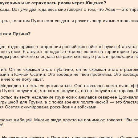
нуковича и не страховать риски через Ющенко?
ада. Вот уже два года весь мир говорит о том, что Асад — это тира
оиграл, то потом Путин смог создать и развить энергичные отношен
и или Путина?
 отдав приказ о вторжении российских войск в Грузию 4 августа 2
рано утром, 6 августа передовые отряды вошли на территорию Гру
ряды российского спецназа сыграли ключевую роль в провокации п
. Он не скрывал этого публично, он не скрывал этого в разгов
хазии и Южной Осетии. Это вообще не твои проблемы. Это вообщ
 ничего не получишь”.
 Медведев: он стал сопротивляться. Оно оказалось достаточно эфф
Путин получил то, что хотел получить, но он получил это гораздо 
остью вывести население грузинских анклавов севернее Цхинвали
игрышной для Грузии, а с точки зрения политической — это блест
ая Осетия оккупирована российскими войсками.
уровня амбиций. Многие люди просто не понимают, говорят: “Вы по
о!
. Невозможно дружить с Путиным, невозможно дружить с Саакашв