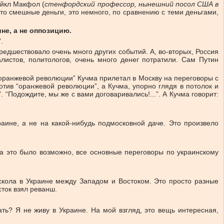
айкл Макфол (
стенфордский профессор, нынешний посол США в
это смешные деньги, это немного, по сравнению с теми деньгами,
не, а не оппозицию.
.
редшествовало очень много других событий. А, во-вторых, Россия
листов, политологов, очень много денег потратили. Сам Путин
“оранжевой революции” Кучма прилетал в Москву на переговоры с
отив “оранжевой революции”, а Кучма, упорно глядя в потолок и
“Подождите, мы же с вами договаривались!...”. А Кучма говорит:
аине, а не на какой-нибудь подмосковной даче. Это произвело
а это было возможно, все основные переговоры по украинскому
кола в Украине между Западом и Востоком. Это просто разные
сток взял реванш.
ть? Я не живу в Украине. На мой взгляд, это вещь интересная,