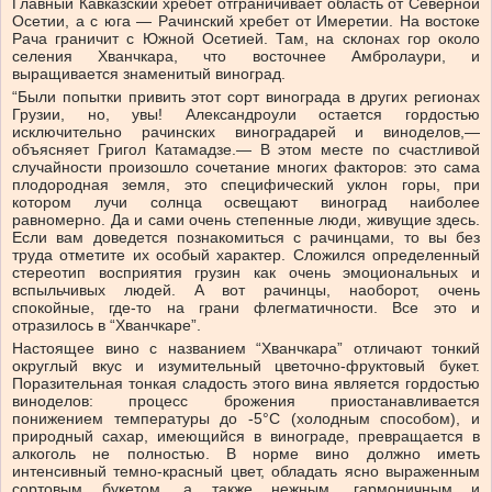
Главный Кавказский хребет отграничивает область от Северной
Осетии, а с юга — Рачинский хребет от Имеретии. На востоке
Рача граничит с Южной Осетией. Там, на склонах гор около
селения Хванчкара, что восточнее Амбролаури, и
выращивается знаменитый виноград.
“Были попытки привить этот сорт винограда в других регионах
Грузии, но, увы! Александроули остается гордостью
исключительно рачинских виноградарей и виноделов,—
объясняет Григол Катамадзе.— В этом месте по счастливой
случайности произошло сочетание многих факторов: это сама
плодородная земля, это специфический уклон горы, при
котором лучи солнца освещают виноград наиболее
равномерно. Да и сами очень степенные люди, живущие здесь.
Если вам доведется познакомиться с рачинцами, то вы без
труда отметите их особый характер. Сложился определенный
стереотип восприятия грузин как очень эмоциональных и
вспыльчивых людей. А вот рачинцы, наоборот, очень
спокойные, где-то на грани флегматичности. Все это и
отразилось в “Хванчкаре”.
Настоящее вино с названием “Хванчкара” отличают тонкий
округлый вкус и изумительный цветочно-фруктовый букет.
Поразительная тонкая сладость этого вина является гордостью
виноделов: процесс брожения приостанавливается
понижением температуры до -5°С (холодным способом), и
природный сахар, имеющийся в винограде, превращается в
алкоголь не полностью. В норме вино должно иметь
интенсивный темно-красный цвет, обладать ясно выраженным
сортовым букетом, а также нежным, гармоничным и