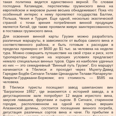
такая политика видится единственно верной. По словам
господина Катамадзе, перспективы грузинского вина на
европейском и мировом рынке весьма обнадеживают. Пока что
особенный интерес к нему проявляют государства Балтии,
Польша, Чехия и Турция. Еще одной, несколько экзотической
страной с точки зрения потребления винной продукции
является Китай, где также проявили живую заинтересованность
в поставках грузинского вина.
Для освоения винной карты Грузии можно разработать
различные маршруты, в зависимости от выбора самого вина и
соответственного района, и быть готовым к расходам в
пределах примерно от $600 до $1 тыс. за человека на неделю
тура. Можно совершить путешествие на свой страх и риск, хотя
туроператоры сегодня на хороших условиях предлагают
немало специальных винных туров. Один из наиболее удачных
из них — это семидневный “Винный путь Грузии”. Его маршрут
начинается в Тбилиси и проходит через Мцхету-Давид
Гареджи-Бодбе-Сигнаги-Телави-Цинандали-Телави-Напареули-
Кварели-Гурджаани-Боржоми; его стоимость — $585 на
человека.
В Тбилиси туристы посещают завод шампанских вин
“Багратиони 1882”, где знакомятся с историей завода, а в
дегустационном зале попробуют 12 видов игристого вина,
закусив лавашем, фруктами и сыром. В Сигнаги, старинном
городке, расположенном на одной из горных вершин
Алазанской долины, состоится посещение винного погреба,
дегустация различных сортов вина и чачи. По прибытии в