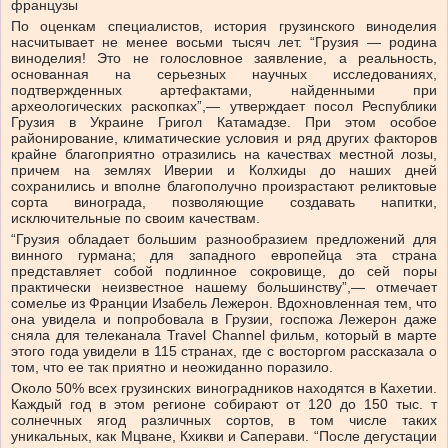
французы
По оценкам специалистов, история грузинского виноделия
насчитывает не менее восьми тысяч лет. “Грузия — родина
виноделия! Это не голословное заявление, а реальность,
основанная на серьезных научных исследованиях,
подтвержденных артефактами, найденными при
археологических раскопках”,— утверждает посол Республики
Грузия в Украине Григол Катамадзе. При этом особое
районирование, климатические условия и ряд других факторов
крайне благоприятно отразились на качествах местной лозы,
причем на землях Иверии и Колхиды до наших дней
сохранились и вполне благополучно произрастают реликтовые
сорта винограда, позволяющие создавать напитки,
исключительные по своим качествам.
“Грузия обладает большим разнообразием предложений для
винного гурмана; для западного европейца эта страна
представляет собой подлинное сокровище, до сей поры
практически неизвестное нашему большинству”,— отмечает
сомелье из Франции Изабель Лежерон. Вдохновленная тем, что
она увидела и попробовала в Грузии, госпожа Лежерон даже
сняла для телеканала Travel Channel фильм, который в марте
этого года увидели в 115 странах, где с восторгом рассказала о
том, что ее так приятно и неожиданно поразило.
Около 50% всех грузинских виноградников находятся в Кахетии.
Каждый год в этом регионе собирают от 120 до 150 тыс. т
солнечных ягод различных сортов, в том числе таких
уникальных, как Мцване, Кхикви и Саперави. “После дегустации