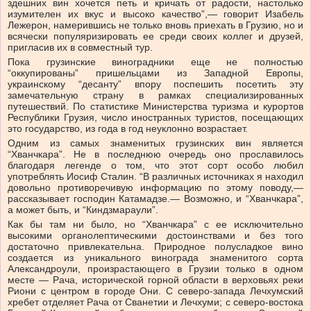
здешних вин хочется петь и кричать от радости, настолько
изумителен их вкус и высоко качество”,— говорит Изабель
Лежерон, намерившись не только вновь приехать в Грузию, но и
всячески популяризировать ее среди своих коллег и друзей,
пригласив их в совместный тур.
Пока грузинские виноградники еще не полностью
“оккупированы” пришельцами из Западной Европы,
украинскому “десанту” впору поспешить посетить эту
замечательную страну в рамках специализированных
путешествий. По статистике Министерства туризма и курортов
Республики Грузия, число иностранных туристов, посещающих
это государство, из года в год неуклонно возрастает.
Одним из самых знаменитых грузинских вин является
“Хванчкара”. Не в последнюю очередь оно прославилось
благодаря легенде о том, что этот сорт особо любил
употреблять Иосиф Сталин. “В различных источниках я находил
довольно противоречивую информацию по этому поводу,—
рассказывает господин Катамадзе.— Возможно, и “Хванчкара”,
а может быть, и “Киндзмараули”.
Как бы там ни было, но “Хванчкара” с ее исключительно
высокими органолептическими достоинствами и без того
достаточно привлекательна. Природное полусладкое вино
создается из уникального винограда знаменитого сорта
Александроули, произрастающего в Грузии только в одном
месте — Рача, исторической горной области в верховьях реки
Риони с центром в городе Они. С северо-запада Лечхумский
хребет отделяет Рача от Сванетии и Лечхуми; с северо-востока