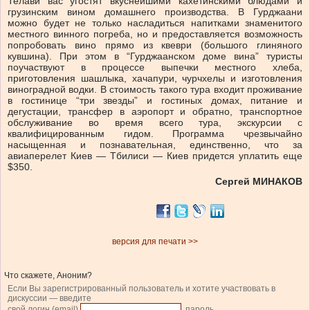
Телави вас угостят вкуснейшими кахетинскими блюдами и
грузинским вином домашнего производства. В Гурджаани
можно будет не только насладиться напитками знаменитого
местного винного погреба, но и предоставляется возможность
попробовать вино прямо из квеври (большого глиняного
кувшина). При этом в “Гурджаанском доме вина” туристы
поучаствуют в процессе выпечки местного хлеба,
приготовления шашлыка, хачапури, чурчхелы и изготовления
виноградной водки. В стоимость такого тура входит проживание
в гостинице “три звезды” и гостиных домах, питание и
дегустации, трансфер в аэропорт и обратно, транспортное
обслуживание во время всего тура, экскурсии с
квалифицированным гидом. Программа чрезвычайно
насыщенная и познавательная, единственно, что за
авиаперелет Киев — Тбилиси — Киев придется уплатить еще
$350.
Сергей МИНАКОВ
версия для печати >>
Что скажете, Аноним?
Если Вы зарегистрированный пользователь и хотите участвовать в
дискуссии — введите
свой логин (email)
, пароль