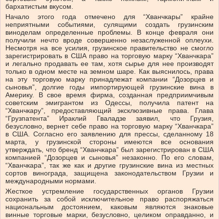
бархатистым вкусом.
Начало этого года отмечено для “Хванчкары” крайне
неприятными событиями, сулящими создать грузинским
виноделам определенные проблемы. В конце февраля они
получили нечто вроде совершенно незаслуженной оплеухи.
Несмотря на все усилия, грузинское правительство не смогло
зарегистрировать в США право на торговую марку “Хванчкара”
и легально продавать ее там, хотя сырье для нее производят
только в одном месте на земном шаре. Как выяснилось, права
на эту торговую марку принадлежат компании “Дозорцев и
сыновья”, долгие годы импортирующей грузинские вина в
Америку. В свое время фирма, созданная предприимчивым
советским эмигрантом из Одессы, получила патент на
“Хванчкару”, предоставляющий эксклюзивные права. Глава
“Грузпатента” Ираклий Гваладзе заявил, что Грузия,
безусловно, вернет себе право на торговую марку “Хванчкара”
в США. Согласно его заявлению для прессы, сделанному 18
марта, у грузинской стороны имеются все основания
утверждать, что бренд “Хванчкара” был зарегистрирован в США
компанией “Дозорцев и сыновья” незаконно. По его словам,
“Хванчкара”, так же как и другие грузинские вина из местных
сортов винограда, защищена законодательством Грузии и
международными нормами.
Жесткое устремление государственных органов Грузии
сохранить за собой исключительное право распоряжаться
национальным достоянием, каковым являются знаковые
винные торговые марки, безусловно, целиком оправданно, и