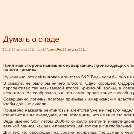
Думать о спаде
[15:10 10 августа 2011 года ]
[
Газета.Ru, 10 августа 2011
]
Приятная сторона нынешних кувырканий, происходящих с ми
нового кризиса.
Ну конечно, это рейтинговое агентство S&P. Ведь если бы оно не 
В смысле, не было бы ничего плохого. Одно хорошее. Оздоров
перспективах так называемой второй кризисной волны, а совс
испортила. Не сообразила, что это самое процветание способно р
Совершенно логичны поэтому призывы к американским властям 
чтобы дольше сидели.
Примерно наказать рейтинговые агентства уже не первую неделю
становится еще очевиднее, если вспомнить, что именно это аге
Ведь именно S&P летом 2008-го снизило рейтинги инвестиционн
великой паники, как раз и превратившей тот кризис в глобальный.
Для тех, кто рассуждает на уровне пословицы “не думай о черт