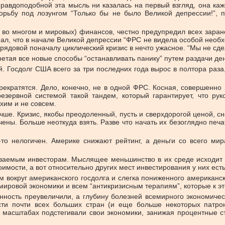
авдоподобной эта мысль ни казалась на первый взгляд, она каж
рьбу под лозунгом “Только бы не было Великой депрессии!”, п
, во многом и мировых) финансов, честно предупредил всех заранее
ал, что в начале Великой депрессии “ФРС не видела особой необх
рядовой поначалу циклический кризис в нечто ужасное. “Мы не сде
обретая все новые способы “останавливать панику” путем раздачи де
. Госдолг США всего за три последних года вырос в полтора раз
 прекратятся. Дело, конечно, не в одной ФРС. Косная, совершен
зервной системой такой тандем, который гарантирует, что рук
хим и не совсем.
чше. Кризис, якобы преодоленный, пусть и сверхдорогой ценой, с
ены. Больше неоткуда взять. Разве что начать их безоглядно печа
то нелогичен. Америке снижают рейтинг, а деньги со всего мира
ваемым инвесторам. Мыслящее меньшинство в их среде исходит из
имости, а вот относительно других мест инвестирования у них есть
 вокруг американского госдолга и слегка пониженного американск
ировой экономики и всем “антикризисным терапиям”, которые к э
нность преувеличили, а глубину болезней всемирного экономиче
сти почти всех больших стран (и еще больше некоторых патро
 масштабах подстегивали свои экономики, занижая процентные с