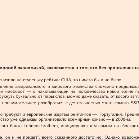
ровой экономикой, заключается в том, что без проволочек н
снизило на ступеньку рейтинг США, то ничего бы и не было.
ление американского и мирового хозяйства спокойно продолжало
ем наоборот — о накатывающей на человечество новой волне про
ухнуть буквально от пары слов, можно даже сказать, от косого взгл
повнимательнее разобраться с деятельностью этого самого S&P, 
 требуют и европейские жертвы рейтингов — Португалия, Греция,
нтство уже однажды организовало всемирный кризис — в 2008-м.
ого банка Lehman brothers, инициировав тем самым его банкротс
е, он и не придет”, всего сказанного достаточно. Однако возможе