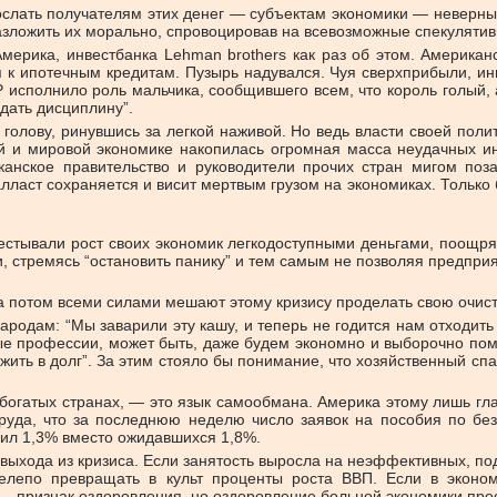
ослать получателям этих денег — субъектам экономики — неверны
разложить их морально, спровоцировав на всевозможные спекуляти
мерика, инвестбанка Lehman brothers как раз об этом. Американ
п к ипотечным кредитам. Пузырь надувался. Чуя сверхприбыли, ин
S&P исполнило роль мальчика, сообщившего всем, что король голый
юдать дисциплину”.
голову, ринувшись за легкой наживой. Но ведь власти своей пол
ой и мировой экономике накопилась огромная масса неудачных ин
анское правительство и руководители прочих стран мигом поз
лласт сохраняется и висит мертвым грузом на экономиках. Только 
естывали рост своих экономик легкодоступными деньгами, поощря
, стремясь “остановить панику” и тем самым не позволяя предпр
 а потом всеми силами мешают этому кризису проделать свою очис
ародам: “Мы заварили эту кашу, и теперь не годится нам отходить
 профессии, может быть, даже будем экономно и выборочно помо
 жить в долг”. За этим стояло бы понимание, что хозяйственный с
 богатых странах, — это язык самообмана. Америка этому лишь гл
уда, что за последнюю неделю число заявок на пособия по без
вил 1,3% вместо ожидавшихся 1,8%.
 выхода из кризиса. Если занятость выросла на неэффективных, п
нелепо превращать в культ проценты роста ВВП. Если в эконом
 — признак оздоровления, но оздоровление больной экономики про