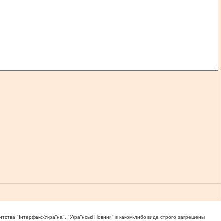
тва "Iнтерфакс-Україна", "Українськi Новини" в каком-либо виде строго запрещены