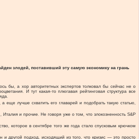
айден злодей, поставивший эту самую экономику на грань
сь бы, а хор авторитетных экспертов толковал бы сейчас не о
цветания. И тут какая-то плюгавая рейтинговая структура все
яда.
а еще лучше схватить его главарей и подобрать такую статью,
 Италия и прочие. Не говоря уже о том, что злокозненность S&P
тво, которое в сентябре того же года стало спусковым крючком
н и другой подход, исходящий из того, что кризис — это просто