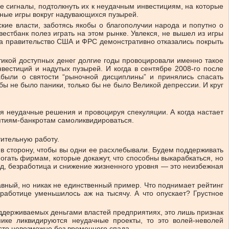
е сигналы, подтолкнуть их к неудачным инвестициям, на которые
вные игры вокруг надувающихся пузырей.
ские власти, заботясь якобы о благополучии народа и попутно о
вестбанк полез играть на этом рынке. Увлекся, не вышел из игры
, а правительство США и ФРС демонстративно отказались покрыть
итикой доступных денег долгие годы провоцировали именно такое
вестиций и надутых пузырей. И когда в сентябре 2008-го после
абыли о святости “рыночной дисциплины” и принялись спасать
бы не было паники, только бы не было Великой депрессии. И круг
я неудачные решения и провоцируя спекуляции. А когда настает
иятиям-банкротам самоликвидироваться.
тительную работу.
 в сторону, чтобы вы одни ее расхлебывали. Будем поддерживать
гать фирмам, которые докажут, что способны выкарабкаться, но
пад, безработица и снижение жизненного уровня — это неизбежная
авный, но никак не единственный пример. Что поднимает рейтинг
работице уменьшилось аж на тысячу. А что опускает? Грустное
оддерживаемых деньгами властей предприятиях, это лишь признак
ике ликвидируются неудачные проекты, то это волей-неволей
сто невозможно без временного спада.