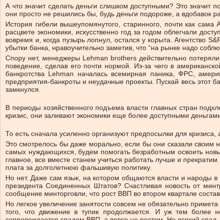
А что значит сделать деньги слишком доступными? Это значит п
они просто не решились бы, будь деньги подороже, а вдобавок 
История гибели вышеупомянутого, старинного, почти как сама А
расцвете экономики, искусственно год за годом облегчали досту
вовремя и, когда пузырь лопнул, остался у корыта. Агентство 
убытки банка, нравоучительно заметив, что “на рынке надо собл
Спору нет, менеджеры Lehman brothers действительно потеряли 
поведение, сделав его почти нормой. Из-за чего в американск
банкротства Lehman началась всемирная паника, ФРС, америк
предприятия-банкроты и неудачные проекты. Пускай весь этот ба
замкнулся.
В периоды хозяйственного подъема власти главных стран подхл
кризис, они заливают экономики еще более доступными деньгами
То есть сначала усиленно организуют предпосылки для кризиса,
Это смотрелось бы даже морально, если бы они сказали своим н
самых нуждающихся, будем помогать безработным освоить новые
главное, все вместе станем учиться работать лучше и прекратим
плата за долголетнюю фальшивую политику.
Но нет. Даже сам язык, на котором общаются власти и народы в
президента Соединенных Штатов? Счастливая новость от минтр
сообщение минторговли, что рост ВВП во втором квартале соста
Но легкое увеличение занятости совсем не обязательно примета
того, что движение в тупик продолжается. И уж тем более 
сопровождается спадом ВВП, а вовсе не ростом. Не всякий спад