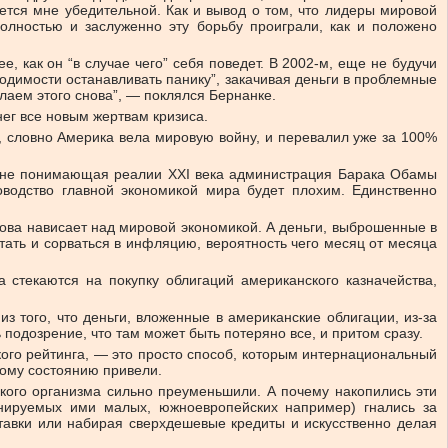
ется мне убедительной. Как и вывод о том, что лидеры мировой
олностью и заслуженно эту борьбу проиграли, как и положено
, как он “в случае чего” себя поведет. В 2002-м, еще не будучи
одимости останавливать панику”, закачивая деньги в проблемные
лаем этого снова”, — поклялся Бернанке.
нег все новым жертвам кризиса.
а, словно Америка вела мировую войну, и перевалил уже за 100%
но не понимающая реалии XXI века администрация Барака Обамы
оводство главной экономикой мира будет плохим. Единственно
нова нависает над мировой экономикой. А деньги, выброшенные в
тать и сорваться в инфляцию, вероятность чего месяц от месяца
 стекаются на покупку облигаций американского казначейства,
 того, что деньги, вложенные в американские облигации, из-за
 подозрение, что там может быть потеряно все, и притом сразу.
ого рейтинга, — это просто способ, которым интернациональный
тому состоянию привели.
ского организма сильно преуменьшили. А почему накопились эти
нируемых ими малых, южноевропейских например) гнались за
тавки или набирая сверхдешевые кредиты и искусственно делая