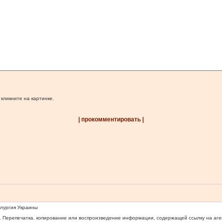
 кликните на картинке.
| прокомментировать |
ллургия Украины
 Перепечатка, копирование или воспроизведение информации, содержащей ссылку на агентс