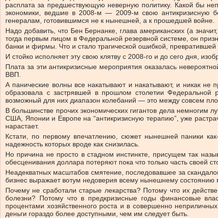
расплата за предшествующую неверную политику. Какой бы непр
экономики, ведшие в 2008-м — 2009-м свою антикризисную бо
генералам, готовившимся не к нынешней, а к прошедшей войне.
Надо добавить, что Бен Бернанке, глава американских (а значит
тогда первым лицом в Федеральной резервной системе, он призн
банки и фирмы. Что и стало трагической ошибкой, превратившей 
И стойко исполняет эту свою клятву с 2008-го и до сего дня, из
Плата за эти антикризисные мероприятия оказалась невероятной
ВВП.
А панические волны все накатывают и накатывают, и никак не
образовала с застрявшей в прошлом столетии Федеральной ре
возможный для них диапазон колебаний — это между совсем пло
В большинстве прочих экономических гигантов дела немногим лу
США, Японии и Европе на “антикризисную терапию”, уже растрач
нарастает.
Кстати, по первому впечатлению, сюжет нынешней паники как-
надежность которых вроде как снизилась.
Но причина не просто в стадном инстинкте, присущем так назы
обесценивания доллара потеряют пока что только часть своей сто
Неадекватных масштабов смятение, последовавшее за скандалом
бизнес выражает вотум недоверия всему нынешнему состоянию м
Почему не сработали старые лекарства? Потому что их действе
болезни? Потому что в предкризисные годы финансовые вла
процентами хозяйственного роста и в совершенно неприличных
деньги гораздо более доступными, чем им следует быть.