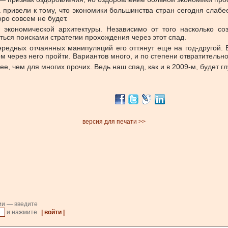
 привели к тому, что экономики большинства стран сегодня слабе
ро совсем не будет.
экономической архитектуры. Независимо от того насколько соз
ься поисками стратегии прохождения через этот спад.
чередных отчаянных манипуляций его оттянут еще на год-другой. 
м через него пройти. Вариантов много, и по степени отвратительн
е, чем для многих прочих. Ведь наш спад, как и в 2009-м, будет гл
версия для печати >>
ии — введите
и нажмите
| войти |
.