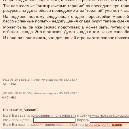
Так называемые “антикризисные терапии” за последние три года
ресурсов на дальнейшее проведение этих “терапий” уже нет и ско
На подходе поэтому следующая стадия перестройки мировой 
бессмысленные попытки недопущения спада будут теперь сменят
Может быть, он уже сейчас подступает, а может быть, путем о
избежать спада. Это фантазии. Думать надо о том, каким способо
И надо ли напоминать, что для нашей страны этот вопрос поважне
[2011-08-10 18:01:27] [ Аноним с адреса 95.133.233.* ]
ни о чем
[2011-08-10 18:00:55] [ Аноним с адреса 95.133.233.* ]
ни о чем
Что скажете, Аноним?
Если Вы зарегистрированный пользователь и хотите участвовать в дискусс
свой логин (email)
, пароль
Если Вы еще не зарегистрировались, зайдите на
страницу регистрации
.