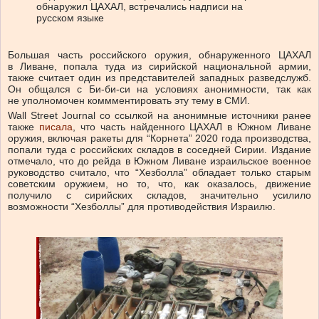
обнаружил ЦАХАЛ, встречались надписи на
русском языке
Большая часть российского оружия, обнаруженного ЦАХАЛ
в Ливане, попала туда из сирийской национальной армии,
также считает один из представителей западных разведслужб.
Он общался с Би-би-си на условиях анонимности, так как
не уполномочен коммментировать эту тему в СМИ.
Wall Street Journal со ссылкой на анонимные источники ранее
также
писала
, что часть найденного ЦАХАЛ в Южном Ливане
оружия, включая ракеты для “Корнета” 2020 года производства,
попали туда с российских складов в соседней Сирии. Издание
отмечало, что до рейда в Южном Ливане израильское военное
руководство считало, что “Хезболла” обладает только старым
советским оружием, но то, что, как оказалось, движение
получило с сирийских складов, значительно усилило
возможности “Хезболлы” для противодействия Израилю.