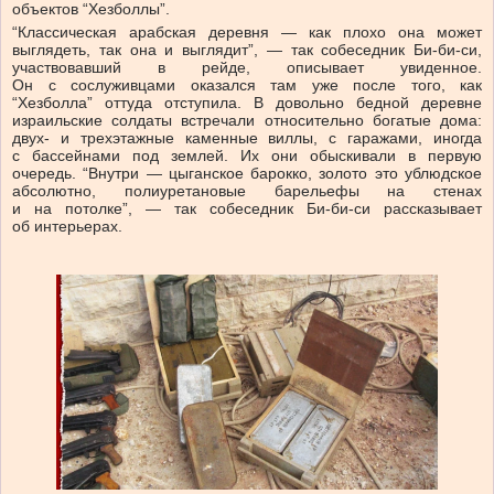
объектов “Хезболлы”.
“Классическая арабская деревня — как плохо она может
выглядеть, так она и выглядит”, — так собеседник Би-би-си,
участвовавший в рейде, описывает увиденное.
Он с сослуживцами оказался там уже после того, как
“Хезболла” оттуда отступила. В довольно бедной деревне
израильские солдаты встречали относительно богатые дома:
двух- и трехэтажные каменные виллы, с гаражами, иногда
с бассейнами под землей. Их они обыскивали в первую
очередь. “Внутри — цыганское барокко, золото это ублюдское
абсолютно, полиуретановые барельефы на стенах
и на потолке”, — так собеседник Би-би-си рассказывает
об интерьерах.