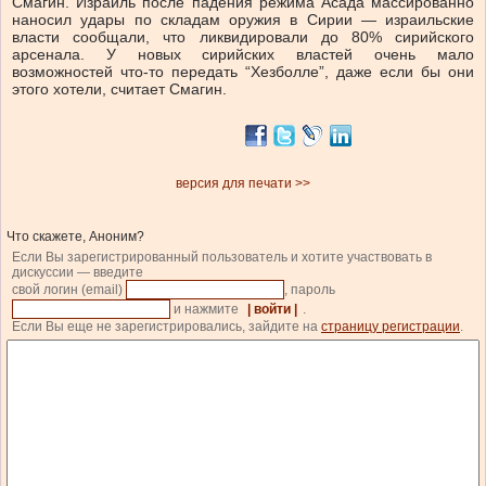
Смагин. Израиль после падения режима Асада массированно
наносил удары по складам оружия в Сирии — израильские
власти сообщали, что ликвидировали до 80% сирийского
арсенала. У новых сирийских властей очень мало
возможностей что-то передать “Хезболле”, даже если бы они
этого хотели, считает Смагин.
версия для печати >>
Что скажете, Аноним?
Если Вы зарегистрированный пользователь и хотите участвовать в
дискуссии — введите
свой логин (email)
, пароль
и нажмите
| войти |
.
Если Вы еще не зарегистрировались, зайдите на
страницу регистрации
.