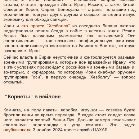
страны, считает президент Alma. Иран, Россия, а также Китай,
Северная Корея, Сирия, Венесуэла — страны, попавшие под
ограничения, торгуют друг с другом и создают альтернативную
экономику для обхода санкций.
Иран и
его прокси “Хезболла”
из соседнего Ливана активно
поддерживали режим Асада в войне в десятых годах. Режим
Асада был ключевым участником так называемой Оси
сопротивления — так называют неофициальную шиитскую
военно-политическую коалицию на Ближнем Востоке, которую
возглавляет Иран.
Сейчас власть в Сирии неустойчива и контролируется разными
военными группировками, которые все враждебны Ирану. Что
в этих условиях произойдет с российскими военными базами и,
во-вторых, с коридором, по которому Иран снабжал оружием
группировки “оси”, в первую очередь “Хезболлу” — вопрос
открытый.
“Корнеты” в нейлоне
Комната, на полу пакеты, коробки, игрушки — хозяева будто
бросили вещи во время переезда. В кадре стоит солдат, возле
него валяется желтый Винни-Пух. Дальше камера показывает
сломанную перегородку в углу комнаты. Это видео
опубликовала
3 ноября 2024 пресс-служба ЦАХАЛ.