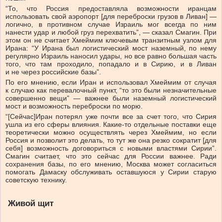
“То, что Россия предоставляла возможности иранцам
использовать свой аэропорт [для переброски грузов в Ливан] —
логично, в противном случае Израиль мог всегда по ним
нанести удар и любой груз перехватить”, — сказал Смагин. При
этом он не считает Хмеймим ключевым транзитным узлом для
Ирана: “У Ирана был логистический мост наземный, по нему
регулярно Израиль наносил удары, но все равно большая часть
того, что там проходило, попадало и в Сирию, и в Ливан
и не через российские базы”.
По его мнению, если Иран и использовал Хмеймим от случая
к случаю как перевалочный пункт, “то это были незначительные
совершенно вещи” — важнее были наземный логистический
мост и возможность переброски по морю.
“[Сейчас]Иран потерял уже почти все за счет того, что Сирия
ушла из его сферы влияния. Какие-то отдельные поставки еще
теоретически можно осуществлять через Хмеймим, но если
Россия и позволит это делать, то тут же она резко сократит [для
себя] возможность договориться с новыми властями Сирии”.
Смагин считает, что это сейчас для России важнее. Ради
сохранения базы, по его мнению, Москва может согласиться
помогать Дамаску обслуживать оставшуюся у Сирии старую
советскую технику.
Живой щит