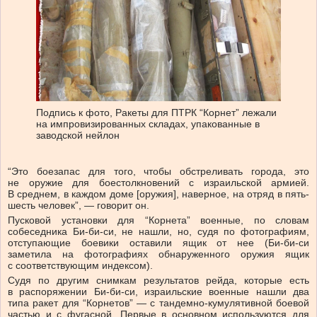
Подпись к фото,
Ракеты для ПТРК “Корнет” лежали
на импровизированных складах, упакованные в
заводской нейлон
“Это боезапас для того, чтобы обстреливать города, это
не оружие для боестолкновений с израильской армией.
В среднем, в каждом доме [оружия], наверное, на отряд в пять-
шесть человек”, — говорит он.
Пусковой установки для “Корнета” военные, по словам
собеседника Би-би-си, не нашли, но, судя по фотографиям,
отступающие боевики оставили ящик от нее (Би-би-си
заметила на фотографиях обнаруженного оружия ящик
с соответствующим индексом).
Судя по другим снимкам результатов рейда, которые есть
в распоряжении Би-би-си, израильские военные нашли два
типа ракет для “Корнетов” — с тандемно-кумулятивной боевой
частью и с фугасной. Первые в основном используются для