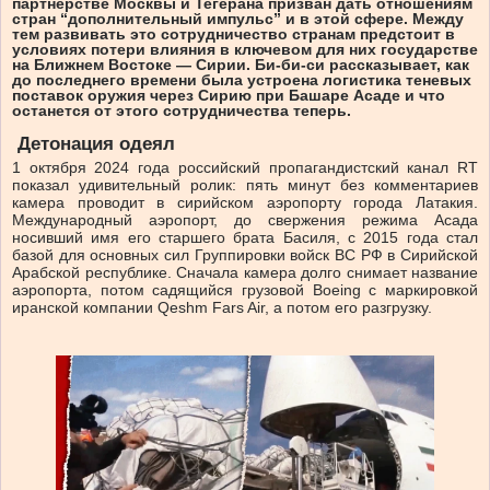
партнерстве Москвы и Тегерана призван дать отношениям
стран “дополнительный импульс” и в этой сфере. Между
тем развивать это сотрудничество странам предстоит в
условиях потери влияния в ключевом для них государстве
на Ближнем Востоке — Сирии. Би-би-си рассказывает, как
до последнего времени была устроена логистика теневых
поставок оружия через Сирию при Башаре Асаде и что
останется от этого сотрудничества теперь.
Детонация одеял
1 октября 2024 года российский пропагандистский канал RT
показал удивительный ролик: пять минут без комментариев
камера проводит в сирийском аэропорту города Латакия.
Международный аэропорт, до свержения режима Асада
носивший имя его старшего брата Басиля, с 2015 года стал
базой для основных сил Группировки войск ВС РФ в Сирийской
Арабской республике. Сначала камера долго снимает название
аэропорта, потом садящийся грузовой Boeing с маркировкой
иранской компании Qeshm Fars Air, а потом его разгрузку.