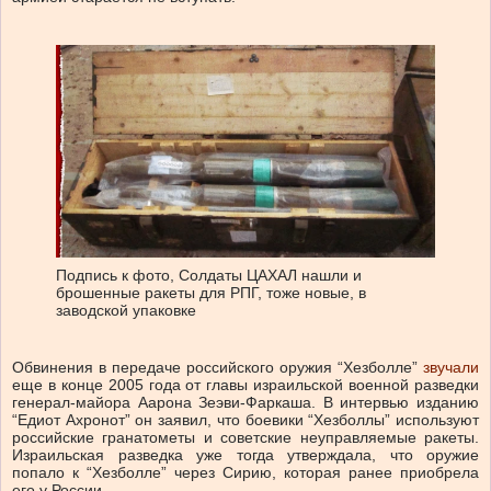
Подпись к фото,
Солдаты ЦАХАЛ нашли и
брошенные ракеты для РПГ, тоже новые, в
заводской упаковке
Обвинения в передаче российского оружия “Хезболле”
звучали
еще в конце 2005 года от главы израильской военной разведки
генерал-майора Аарона Зеэви-Фаркаша. В интервью изданию
“Едиот Ахронот” он заявил, что боевики “Хезболлы” используют
российские гранатометы и советские неуправляемые ракеты.
Израильская разведка уже тогда утверждала, что оружие
попало к “Хезболле” через Сирию, которая ранее приобрела
его у России.