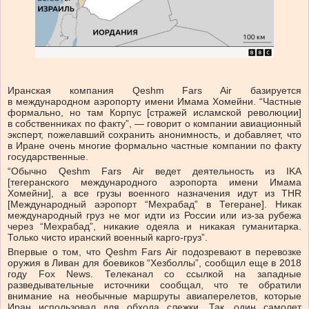
Иранская компания Qeshm Fars Air базируется
в международном аэропорту имени Имама Хомейни. “Частные
формально, но там Корпус [стражей исламской революции]
в собственниках по факту”, — говорит о компании авиационный
эксперт, пожелавший сохранить анонимность, и добавляет, что
в Иране очень многие формально частные компании по факту
государственные.
“Обычно Qeshm Fars Air ведет деятельность из IKA
[тегеранского международного аэропорта имени Имама
Хомейни], а все грузы военного назначения идут из THR
[Международный аэропорт “Мехрабад” в Тегеране]. Никак
международный груз не мог идти из России или из-за рубежа
через “Мехрабад”, никакие одеяла и никакая гуманитарка.
Только чисто иранский военный карго-груз”.
Впервые о том, что Qeshm Fars Air подозревают в перевозке
оружия в Ливан для боевиков “Хезболлы”, сообщил еще в 2018
году Fox News. Телеканал со ссылкой на западные
разведывательные источники сообщал, что те обратили
внимание на необычные маршруты авиаперелетов, которые
Иран использовал для обхода слежки. Так, один самолет