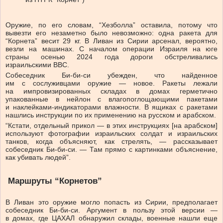
Оружие, по его словам, “Хезболла” оставила, потому что
вывезти его незаметно было невозможно: одна ракета для
“Корнета” весит 29 кг. В Ливан из Сирии арсенал, вероятно,
везли на машинах. С началом операции Израиля на юге
страны осенью 2024 года дороги обстреливались
израильскими ВВС.
Собеседник Би-би-си убежден, что найденное
им с сослуживцами оружие — новое. Ракеты лежали
на импровизированных складах в домах герметично
упакованные в нейлон с влагопоглощающими пакетами
и наклейками-индикаторами влажности. В ящиках с ракетами
нашлись инструкции по их применению на русском и арабском.
“Кстати, отдельный прикол — в этих инструкциях [на арабском]
используют фотографии израильских солдат и израильских
танков, когда объясняют, как стрелять, — рассказывает
собеседник Би-би-си. — Там прямо с картинками объяснение,
как убивать людей”.
Маршруты “Корнетов”
В Ливан это оружие могло попасть из Сирии, предполагает
собеседник Би-би-си. Аргумент в пользу этой версии —
в домах, где ЦАХАЛ обнаружил склады, военные нашли еще