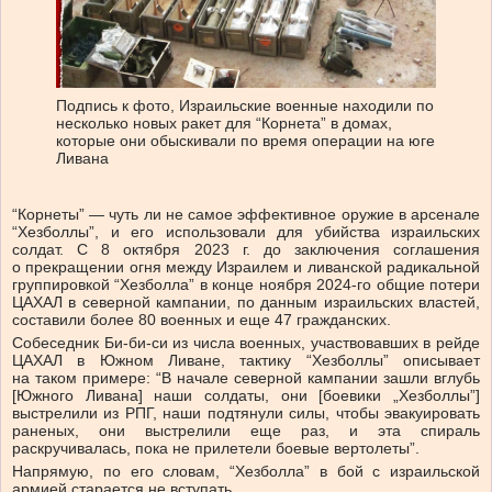
Подпись к фото,
Израильские военные находили по
несколько новых ракет для “Корнета” в домах,
которые они обыскивали по время операции на юге
Ливана
“Корнеты” — чуть ли не самое эффективное оружие в арсенале
“Хезболлы”, и его использовали для убийства израильских
солдат. С 8 октября 2023 г. до заключения соглашения
о прекращении огня между Израилем и ливанской радикальной
группировкой “Хезболла” в конце ноября 2024-го общие потери
ЦАХАЛ в северной кампании, по данным израильских властей,
составили более 80 военных и еще 47 гражданских.
Собеседник Би-би-си из числа военных, участвовавших в рейде
ЦАХАЛ в Южном Ливане, тактику “Хезболлы” описывает
на таком примере: “В начале северной кампании зашли вглубь
[Южного Ливана] наши солдаты, они [боевики „Хезболлы”]
выстрелили из РПГ, наши подтянули силы, чтобы эвакуировать
раненых, они выстрелили еще раз, и эта спираль
раскручивалась, пока не прилетели боевые вертолеты”.
Напрямую, по его словам, “Хезболла” в бой с израильской
армией старается не вступать.