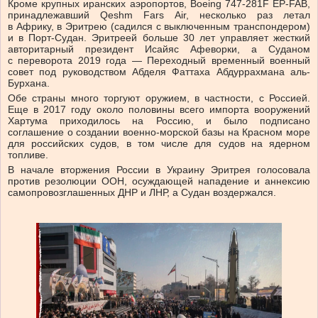
Кроме крупных иранских аэропортов, Boeing 747-281F EP-FAB,
принадлежавший Qeshm Fars Air, несколько раз летал
в Африку, в Эритрею (садился с выключенным транспондером)
и в Порт-Судан. Эритреей больше 30 лет управляет жесткий
авторитарный президент Исайяс Афеворки, а Суданом
с переворота 2019 года — Переходный временный военный
совет под руководством Абделя Фаттаха Абдуррахмана аль-
Бурхана.
Обе страны много торгуют оружием, в частности, с Россией.
Еще в 2017 году около половины всего импорта вооружений
Хартума приходилось на Россию, и было подписано
соглашение о создании военно-морской базы на Красном море
для российских судов, в том числе для судов на ядерном
топливе.
В начале вторжения России в Украину Эритрея голосовала
против резолюции ООН, осуждающей нападение и аннексию
самопровозглашенных ДНР и ЛНР, а Судан воздержался.