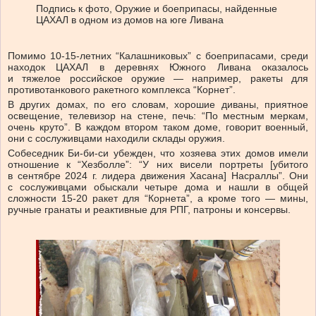
Подпись к фото,
Оружие и боеприпасы, найденные
ЦАХАЛ в одном из домов на юге Ливана
Помимо 10-15-летних “Калашниковых” с боеприпасами, среди
находок ЦАХАЛ в деревнях Южного Ливана оказалось
и тяжелое российское оружие — например, ракеты для
противотанкового ракетного комплекса “Корнет”.
В других домах, по его словам, хорошие диваны, приятное
освещение, телевизор на стене, печь: “По местным меркам,
очень круто”. В каждом втором таком доме, говорит военный,
они с сослуживцами находили склады оружия.
Собеседник Би-би-си убежден, что хозяева этих домов имели
отношение к “Хезболле”: “У них висели портреты [убитого
в сентябре 2024 г. лидера движения Хасана] Насраллы”. Они
с сослуживцами обыскали четыре дома и нашли в общей
сложности 15-20 ракет для “Корнета”, а кроме того — мины,
ручные гранаты и реактивные для РПГ, патроны и консервы.