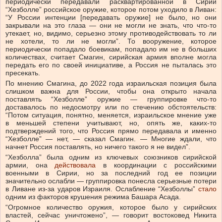
периодически передавали расквартированной в Сирии
“Хезболле” российское оружие, которое потом уходило в Ливан:
“У России интенции [передавать оружие] не было, но они
закрывали на это глаза — они не могли не знать, что что-то
утекает, но, видимо, серьезно этому противодействовать то ли
не хотели, то ли не могли”. То вооружение, которое
периодически попадало боевикам, попадало им не в больших
количествах, считает Смагин, сирийская армия вполне могла
передать его по своей инициативе, а Россия не пыталась это
пресекать.
По мнению Смагина, до 2022 года израильская позиция была
слишком важна для России, чтобы она открыто начала
поставлять “Хезболле” оружие — группировке что-то
доставалось по недосмотру или по стечению обстоятельств:
“Потом ситуация, понятно, меняется, израильское мнение уже
в меньшей степени учитывают, но, опять же, каких-то
подтверждений того, что Россия прямо передавала и именно
“Хезболле” — нет, — сказал Смагин. — Многие ждали, что
начнет Россия поставлять, но ничего такого я не видел”.
“Хезболла” была одним из ключевых союзников сирийской
армии, она
действовала
в координации с российскими
военными в Сирии, но за последний год ее позиции
значительно ослабли — группировка понесла серьезные потери
в Ливане из-за ударов Израиля. Ослабление “Хезболлы”
стало
одним из факторов крушения режима Башара Асада.
“Огромное количество оружия, которое было у сирийских
властей, сейчас уничтожено”, — говорит востоковед Никита