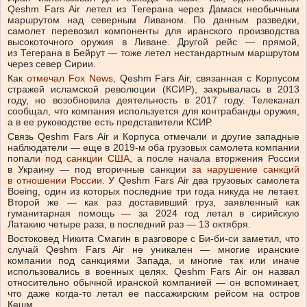
Qeshm Fars Air летел из Тегерана через Дамаск необычным
маршрутом над северным Ливаном. По данным разведки,
самолет перевозил компоненты для иранского производства
высокоточного оружия в Ливане. Другой рейс — прямой,
из Тегерана в Бейрут — тоже летел нестандартным маршрутом
через север Сирии.
Как
отмечал Fox News
, Qeshm Fars Air, связанная с Корпусом
стражей исламской революции (КСИР), закрывалась в 2013
году, но возобновила деятельность в 2017 году. Телеканал
сообщал, что компания используется для контрабанды оружия,
а в ее руководстве есть представители КСИР.
Связь Qeshm Fars Air и Корпуса отмечали и другие западные
наблюдатели — еще в 2019-м оба грузовых самолета компании
попали
под санкции США
, а после начала вторжения России
в Украину — под вторичные санкции
за нарушение санкций
в отношении России
. У Qeshm Fars Air два грузовых самолета
Boeing, один из которых последние три года никуда не летает.
Второй же — как раз доставивший груз, заявленный как
гуманитарная помощь — за 2024 год летал в сирийскую
Латакию четыре раза, в последний раз — 13 октября.
Востоковед Никита Смагин в разговоре с Би-би-си заметил, что
случай Qeshm Fars Air не уникален — многие иранские
компании под санкциями Запада, и многие так или иначе
использовались в военных целях. Qeshm Fars Air он назвал
относительно обычной иранской компанией — он вспоминает,
что даже когда-то летал ее пассажирским рейсом на остров
Кешм.