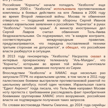
Российские “Корнеты” начали попадать “Хезболле” еще
в начале 2000-х. “Хезболла”
использовала
противотанковые
комплексы в боевых действиях на юге Ливана в 2006 году
во время Второй ливанской войны. Москва те обвинения
отвергала — тогдашний министр обороны Сергей Иванов
назвал израильские заявления о российских “Корнетах” в руках
“Хезболлы” “полной чушью”. А министр иностранных дел
Сергей Лавров считал обвинения Тель-Авива
бездоказательными. Он подчеркивал, что “в каждом контракте,
соответствующем международным правилам,
предусматривается, что передача поставляемой техники
третьим сторонам не допускается”, и
обещал
, что российские
власти разберутся в ситуации.
В 2013 году генсекретарь “Хезболлы” Насралла
сказал
в
интервью проиранскому телеканалу “Аль-Маядин”, что
“Корнеты”, которыми во время той войны уничтожали
израильские танки, движение получило из Сирии.
Впоследствии “Хезболла” и ХАМАС еще несколько раз
запускали ПТРК по израильским целям, в том числе в 2011 году
палестинские боевики выстрелили противотанковой ракетой по
школьному автобусу, погиб один человек. Израильская газета
“Едиот Ахронот” тогда писала, что Тель-Авив направил Москве
ноту протеста с требованием расследовать факт приобретения
боевиками группировки ХАМАС этого вооружения, российские
власти не подтверждали получения таких запросов.
По словам востоковеда Никиты Смагина, до 2024 года сирийцы