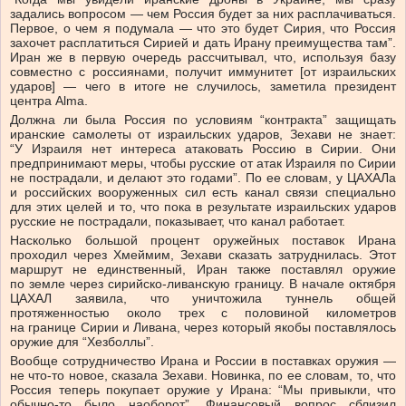
задались вопросом — чем Россия будет за них расплачиваться.
Первое, о чем я подумала — что это будет Сирия, что Россия
захочет расплатиться Сирией и дать Ирану преимущества там”.
Иран же в первую очередь рассчитывал, что, используя базу
совместно с россиянами, получит иммунитет [от израильских
ударов] — чего в итоге не случилось, заметила президент
центра Alma.
Должна ли была Россия по условиям “контракта” защищать
иранские самолеты от израильских ударов, Зехави не знает:
“У Израиля нет интереса атаковать Россию в Сирии. Они
предпринимают меры, чтобы русские от атак Израиля по Сирии
не пострадали, и делают это годами”. По ее словам, у ЦАХАЛа
и российских вооруженных сил есть канал связи специально
для этих целей и то, что пока в результате израильских ударов
русские не пострадали, показывает, что канал работает.
Насколько большой процент оружейных поставок Ирана
проходил через Хмеймим, Зехави сказать затруднилась. Этот
маршрут не единственный, Иран также поставлял оружие
по земле через сирийско-ливанскую границу. В начале октября
ЦАХАЛ заявила, что уничтожила туннель общей
протяженностью около трех с половиной километров
на границе Сирии и Ливана, через который якобы поставлялось
оружие для “Хезболлы”.
Вообще сотрудничество Ирана и России в поставках оружия —
не что-то новое, сказала Зехави. Новинка, по ее словам, то, что
Россия теперь покупает оружие у Ирана: “Мы привыкли, что
обычно-то было наоборот”. Финансовый вопрос сблизил