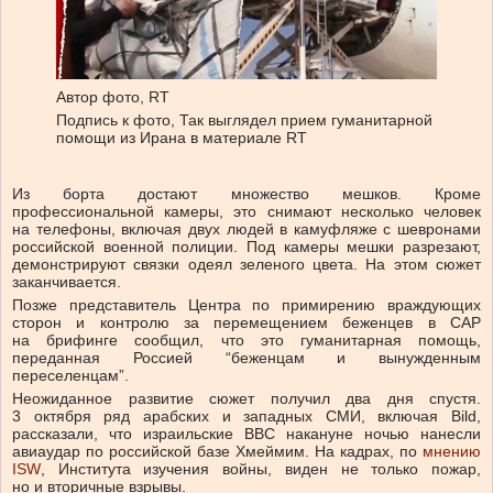
Автор фото,
RT
Подпись к фото,
Так выглядел прием гуманитарной
помощи из Ирана в материале RT
Из борта достают множество мешков. Кроме
профессиональной камеры, это снимают несколько человек
на телефоны, включая двух людей в камуфляже с шевронами
российской военной полиции. Под камеры мешки разрезают,
демонстрируют связки одеял зеленого цвета. На этом сюжет
заканчивается.
Позже представитель Центра по примирению враждующих
сторон и контролю за перемещением беженцев в САР
на брифинге сообщил, что это гуманитарная помощь,
переданная Россией “беженцам и вынужденным
переселенцам”.
Неожиданное развитие сюжет получил два дня спустя.
3 октября ряд арабских и западных СМИ, включая Bild,
рассказали, что израильские ВВС накануне ночью нанесли
авиаудар по российской базе Хмеймим. На кадрах, по
мнению
ISW
, Института изучения войны, виден не только пожар,
но и вторичные взрывы.