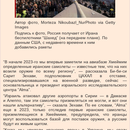
Автор фото,
Morteza Nikoubazl_NurPhoto via Getty
Images
Подпись к фото,
Россия получает от Ирана
беспилотники “Шахед” (на переднем плане). По
данным США, с недавнего времени к ним
добавились ракеты
“В начале 2023-го мы впервые заметили на авиабазе Хмеймим
определенные иранские самолеты — известные тем, что на них
возили оружие по всему региону”, — рассказала Би-би-си
Сарит Зехави, подполковник ЦАХАЛ в отставке,
специализировавшаяся на военной разведке, сейчас —
основательница и президент израильского исследовательского
центра “Alma”.
“Израиль атаковал другие аэропорты в Сирии — в Дамаске
и Алеппо, там эти самолеты приземляться не могли, и вот они
нашли альтернативу”, — сказала Зехави. По ее словам, “Alma”
еще в 2023, только отследив первые иранские самолеты,
приземляющиеся в Хмеймиме, предупредила, что иранцы
могут воспользоваться базой для поставок оружия, а русские
будут их живым щитом.
“Когда мы увидели иранские дроны в Украине, мы сразу