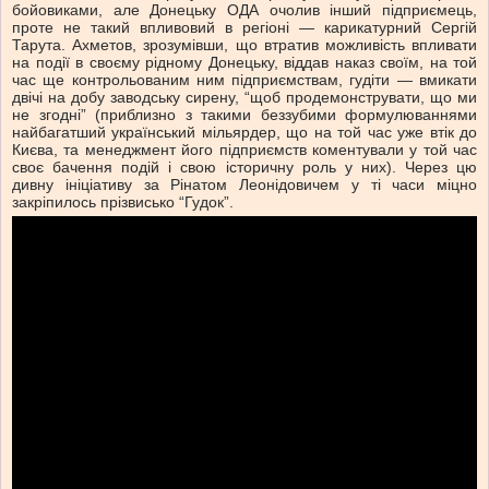
бойовиками, але Донецьку ОДА очолив інший підприємець,
проте не такий впливовий в регіоні — карикатурний Сергій
Тарута. Ахметов, зрозумівши, що втратив можливість впливати
на події в своєму рідному Донецьку, віддав наказ своїм, на той
час ще контрольованим ним підприємствам, гудіти — вмикати
двічі на добу заводську сирену, “щоб продемонструвати, що ми
не згодні” (приблизно з такими беззубими формулюваннями
найбагатший український мільярдер, що на той час уже втік до
Києва, та менеджмент його підприємств коментували у той час
своє бачення подій і свою історичну роль у них). Через цю
дивну ініціативу за Рінатом Леонідовичем у ті часи міцно
закріпилось прізвисько “Гудок”.