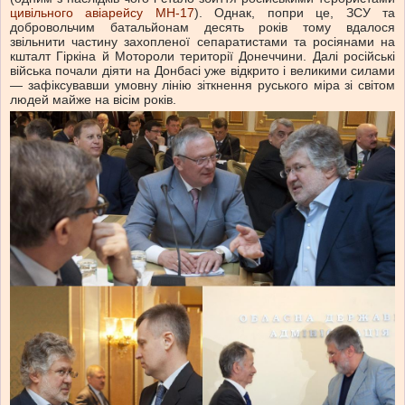
цивільного авіарейсу MH-17
). Однак, попри це, ЗСУ та
добровольчим батальйонам десять років тому вдалося
звільнити частину захопленої сепаратистами та росіянами на
кшталт Гіркіна й Мотороли території Донеччини. Далі російські
війська почали діяти на Донбасі уже відкрито і великими силами
— зафіксувавши умовну лінію зіткнення руського міра зі світом
людей майже на вісім років.