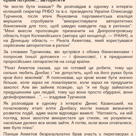
Чи могло бути інакше? Як розповідав в одному з інтерв’ю
колишній секретар РНБО та в.о. президента України Олександр
Турчинов, після втечі Януковича парламентська коаліція
вирішила спробувати “використовувати авторитетних
бізнесменів для того, щоб швидко наводити лад в регіонах”:
“Мені внесли пропозицію призначити на Дніпропетровську
область Ігоря Коломойського (автора цієї концепції, — УНІАН), а
на Донецьку область — Ріната Ахметова, який користувався
серйозним авторитетом в регіоні”.
За словами Турчинова, він зустрівся з обома бізнесменами і
попросив їхньої допомоги — і фінансової, і в придушенні
проросійських сепаратистів на сході країни.
“Рінат Ахметов сказав, що не готовий це робити, тому що
сильно любить Донбас і “не допустить, щоб на його руках була
кров його земляків”. Я пояснював, що крові може бути значно
більше, коли зараз не локалізувати, коли зараз не придушити
заколот. Але він зайняв позицію, що “я не буду займатися
придушенням цих людей, тому що вони просто обдурені, вони
дезінформовані…”, — згадував Турчинов.
Як розповідав в одному з інтерв’ю Денис Казанський, на
початковому етапі еліти Донбасу могли інакше визначити
розвиток подій, адже мали відповідні важелі: “Натомість, на мій
погляд, вони захотіли використати цю стихію, не розуміючи,
наскільки далеко все може зайти. А потім, коли вони оговталися,
вже було пізно”.
Пізніше Ахметов безрезультатно брав участь у переговорах з