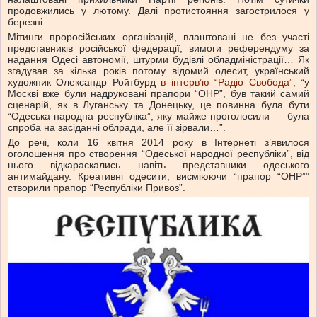
продовжились у лютому. Далі протистояння загострилося у
березні…
Мітинги проросійських організацій, влаштовані не без участі
представників російської федерації, вимоги референдуму за
надання Одесі автономії, штурми будівлі обладміністрації… Як
згадував за кілька років потому відомий одесит, український
художник Олександр Ройтбурд
в інтерв’ю “Радіо Свобода”
, “у
Москві вже були надруковані прапори “ОНР”, був такий самий
сценарій, як в Луганську та Донецьку, це повинна була бути
“Одеська народна республіка”, яку майже проголосили — була
спроба на засіданні облради, але її зірвали…”.
До речі, коли 16 квітня 2014 року в Інтернеті з’явилося
оголошення про створення “Одеської народної республіки”, від
нього відкараскались навіть представники одеського
антимайдану. Креативні одесити, висміюючи “прапор “ОНР””
створили прапор “Республіки Привоз”.