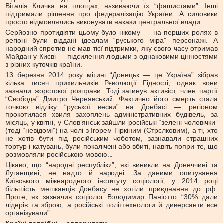
Віталія Кличка на площах, називаючи їх “фашистами”. Інші
підтримали рішення про федералізацію України. А силовики
просто відмовлялись виконувати накази центральної влади.
Серйозно протидіяти цьому було нікому — на перших ролях в
регіоні були віддані ідеалам “руського міра” персонажі. А
народний спротив не мав тієї підтримки, яку свого часу отримав
Майдан у Києві — підсилення людьми з однаковими цінностями
з різних куточків країни.
13 березня 2014 року мітинг “Донецьк — це Україна” зібрав
кілька тисяч прихильників Революції Гідності, однак вони
зазнали жорстокої розправи. Тоді загинув активіст, член партії
“Свобода” Дмитро Чернявський. Фактично його смерть стала
точкою відліку “руської весни” на Донбасі — регіоном
прокотилася хвиля захоплень адміністративних будівель, за
місяць, у квітні, у Слов’янськ зайшли російські “зелені чоловічки”
(тоді “невідомі”) на чолі з Ігорем Гіркіним (Стрєлковим), а ті, хто
не хотів бути під російським чоботом, зазнавали страшних
тортур і катувань, були покалічені або вбиті, навіть попри те, що
розмовляли російською мовою...
Цікаво, що “народні республіки”, які виникли на Донеччині та
Луганщині, не надто й народні. За даними опитування
Київського міжнародного інституту соціології, у 2014 році
більшість мешканців Донбасу не хотіли приєднання до рф.
Проте, як зазначив соціолог Володимир Паніотто “30% дали
лідерів та зброю, а російські політтехнологи й диверсанти все
організували”…
Країні потрібні… авторитети