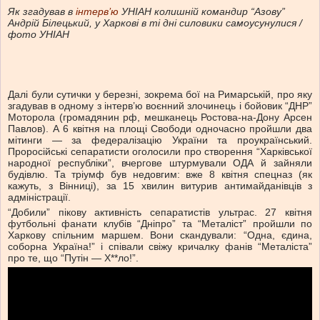
Як згадував в
інтерв’ю
УНІАН колишній командир “Азову”
Андрій Білецький, у Харкові в ті дні силовики самоусунулися /
фото УНІАН
Далі були сутички у березні, зокрема бої на Римарській, про яку
згадував в одному з інтерв’ю воєнний злочинець і бойовик “ДНР”
Моторола (громадянин рф, мешканець Ростова-на-Дону Арсен
Павлов). А 6 квітня на площі Свободи одночасно пройшли два
мітинги — за федералізацію України та проукраїнський.
Проросійські сепаратисти оголосили про створення “Харківської
народної республіки”, вчергове штурмували ОДА й зайняли
будівлю. Та тріумф був недовгим: вже 8 квітня спецназ (як
кажуть, з Вінниці), за 15 хвилин витурив антимайданівців з
адміністрації.
“Добили” пікову активність сепаратистів ультрас. 27 квітня
футбольні фанати клубів “Дніпро” та “Металіст” пройшли по
Харкову спільним маршем. Вони скандували: “Одна, єдина,
соборна Україна!” і співали свіжу кричалку фанів “Металіста”
про те, що “Путін — Х**ло!”.