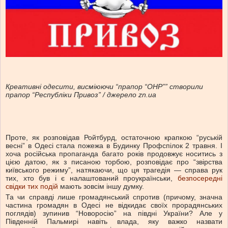
Креативні одесити, висміюючи “прапор “ОНР”” створили
прапор “Республіки Привоз” / джерело zn.ua
Проте, як розповідав Ройтбурд, остаточною крапкою “руській
весні” в Одесі стала пожежа в Будинку Профспілок 2 травня. І
хоча російська пропаганда багато років продовжує носитись з
цією датою, як з писаною торбою, розповідає про “звірства
київського режиму”, натякаючи, що ця трагедія — справа рук
тих, хто був і є налаштований проукраїнськи,
безпосередні
свідки тих подій
мають зовсім іншу думку.
Та чи справді лише громадянський спротив (причому, значна
частина громадян в Одесі не відкидає своїх прорадянських
поглядів) зупинив “Новоросію” на півдні України? Але у
Південній Пальмирі навіть влада, яку важко назвати