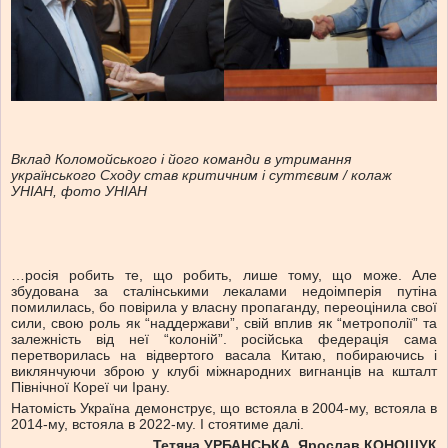
Вклад Коломойського і його команди в утримання
українського Сходу став критичним і суттєвим / колаж
УНІАН, фото УНІАН
…росія робить те, що робить, лише тому, що може. Але
збудована за сталінськими лекалами недоімперія путіна
помилилась, бо повірила у власну пропаганду, переоцінила свої
сили, свою роль як “наддержави”, свій вплив як “метрополії” та
залежність від неї “колоній”. російська федерація сама
перетворилась на відвертого васала Китаю, побираючись і
виклянчуючи зброю у клубі міжнародних вигнанців на кшталт
Північної Кореї чи Ірану.
Натомість Україна демонструє, що встояла в 2004-му, встояла в
2014-му, встояла в 2022-му. І стоятиме далі.
Тетяна УРБАНСЬКА, Ярослав КОНОЩУК