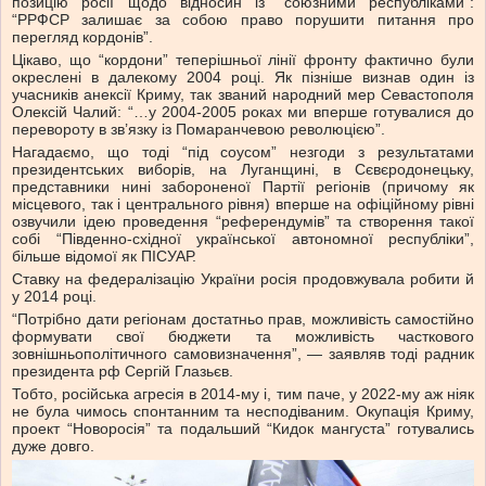
позицію росії щодо відносин із “союзними республіками”:
“РРФСР залишає за собою право порушити питання про
перегляд кордонів”.
Цікаво, що “кордони” теперішньої лінії фронту фактично були
окреслені в далекому 2004 році. Як пізніше визнав один із
учасників анексії Криму, так званий народний мер Севастополя
Олексій Чалий: “…у 2004-2005 роках ми вперше готувалися до
перевороту в зв’язку із Помаранчевою революцією”.
Нагадаємо, що тоді “під соусом” незгоди з результатами
президентських виборів, на Луганщині, в Сєвєродонецьку,
представники нині забороненої Партії регіонів (причому як
місцевого, так і центрального рівня) вперше на офіційному рівні
озвучили ідею проведення “референдумів” та створення такої
собі “Південно-східної української автономної республіки”,
більше відомої як ПІСУАР.
Ставку на федералізацію України росія продовжувала робити й
у 2014 році.
“Потрібно дати регіонам достатньо прав, можливість самостійно
формувати свої бюджети та можливість часткового
зовнішньополітичного самовизначення”, — заявляв тоді радник
президента рф Сергій Глазьєв.
Тобто, російська агресія в 2014-му і, тим паче, у 2022-му аж ніяк
не була чимось спонтанним та несподіваним. Окупація Криму,
проект “Новоросія” та подальший “Кидок мангуста” готувались
дуже довго.