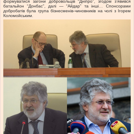
формуватися загони добровольців “Дніпро”, згодом з’явився
батальйон “Донбас”, далі — “Айдар” та інші… Спонсорами
добробатів була група бізнесменів-чиновників на чолі з Ігорем
Коломойським.