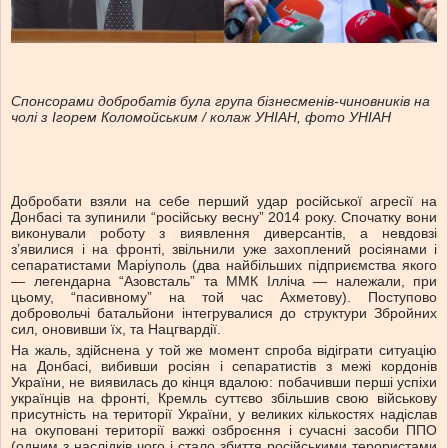
Спонсорами добробатів була група бізнесменів-чиновників на
чолі з Ігорем Коломойським / колаж УНІАН, фото УНІАН
Добробати взяли на себе перший удар російської агресії на
Донбасі та зупинили “російську весну” 2014 року. Спочатку вони
виконували роботу з виявлення диверсантів, а невдовзі
з’явилися і на фронті, звільнили уже захоплений росіянами і
сепаратистами Маріуполь (два найбільших підприємства якого
— легендарна “Азовсталь” та ММК Ілліча — належали, при
цьому, “пасивному” на той час Ахметову). Поступово
добровольчі батальйони інтегрувалися до структури Збройних
сил, оновивши їх, та Нацгвардії.
На жаль, здійснена у той же момент спроба відіграти ситуацію
на Донбасі, вибивши росіян і сепаратистів з межі кордонів
України, не виявилась до кінця вдалою: побачивши перші успіхи
українців на фронті, Кремль суттєво збільшив свою військову
присутність на території України, у великих кількостях надіслав
на окуповані території важкі озброєння і сучасні засоби ППО
(одним з наслідків чого і стало збиття російськими терористами