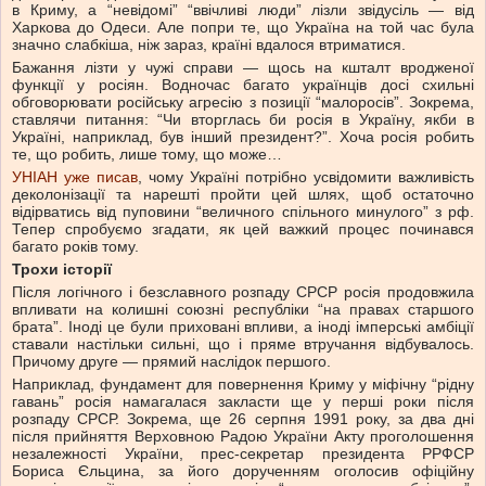
в Криму, а “невідомі” “ввічливі люди” лізли звідусіль — від
Харкова до Одеси. Але попри те, що Україна на той час була
значно слабкіша, ніж зараз, країні вдалося втриматися.
Бажання лізти у чужі справи — щось на кшталт вродженої
функції у росіян. Водночас багато українців досі схильні
обговорювати російську агресію з позиції “малоросів”. Зокрема,
ставлячи питання: “Чи вторглась би росія в Україну, якби в
Україні, наприклад, був інший президент?”. Хоча росія робить
те, що робить, лише тому, що може…
УНІАН уже писав
, чому Україні потрібно усвідомити важливість
деколонізації та нарешті пройти цей шлях, щоб остаточно
відірватись від пуповини “величного спільного минулого” з рф.
Тепер спробуємо згадати, як цей важкий процес починався
багато років тому.
Трохи історії
Після логічного і безславного розпаду СРСР росія продовжила
впливати на колишні союзні республіки “на правах старшого
брата”. Іноді це були приховані впливи, а іноді імперські амбіції
ставали настільки сильні, що і пряме втручання відбувалось.
Причому друге — прямий наслідок першого.
Наприклад, фундамент для повернення Криму у міфічну “рідну
гавань” росія намагалася закласти ще у перші роки після
розпаду СРСР. Зокрема, ще 26 серпня 1991 року, за два дні
після прийняття Верховною Радою України Акту проголошення
незалежності України, прес-секретар президента РРФСР
Бориса Єльцина, за його дорученням оголосив офіційну