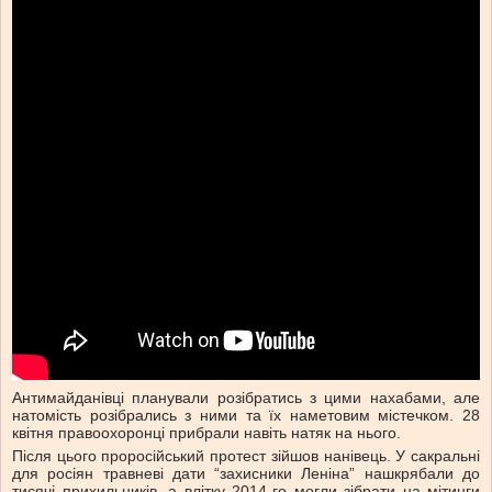
Антимайданівці планували розібратись з цими нахабами, але
натомість розібрались з ними та їх наметовим містечком. 28
квітня правоохоронці прибрали навіть натяк на нього.
Після цього проросійський протест зійшов нанівець. У сакральні
для росіян травневі дати “захисники Леніна” нашкрябали до
тисячі прихильників, а влітку 2014-го могли зібрати на мітинги