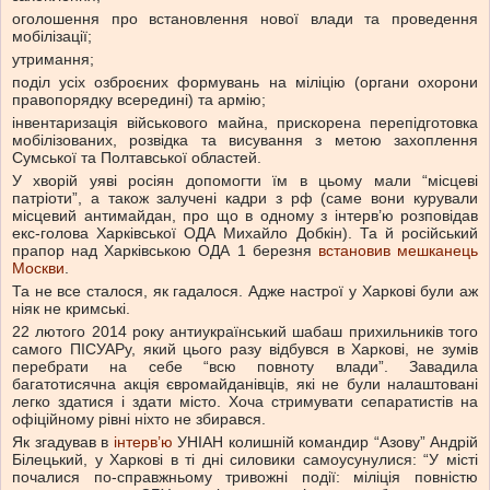
оголошення про встановлення нової влади та проведення
мобілізації;
утримання;
поділ усіх озброєних формувань на міліцію (органи охорони
правопорядку всередині) та армію;
інвентаризація військового майна, прискорена перепідготовка
мобілізованих, розвідка та висування з метою захоплення
Сумської та Полтавської областей.
У хворій уяві росіян допомогти їм в цьому мали “місцеві
патріоти”, а також залучені кадри з рф (саме вони курували
місцевий антимайдан, про що в одному з інтерв’ю розповідав
екс-голова Харківської ОДА Михайло Добкін). Та й російський
прапор над Харківською ОДА 1 березня
встановив мешканець
Москви
.
Та не все сталося, як гадалося. Адже настрої у Харкові були аж
ніяк не кримські.
22 лютого 2014 року антиукраїнський шабаш прихильників того
самого ПІСУАРу, який цього разу відбувся в Харкові, не зумів
перебрати на себе “всю повноту влади”. Завадила
багатотисячна акція євромайданівців, які не були налаштовані
легко здатися і здати місто. Хоча стримувати сепаратистів на
офіційному рівні ніхто не збирався.
Як згадував в
інтерв’ю
УНІАН колишній командир “Азову” Андрій
Білецький, у Харкові в ті дні силовики самоусунулися: “У місті
почалися по-справжньому тривожні події: міліція повністю