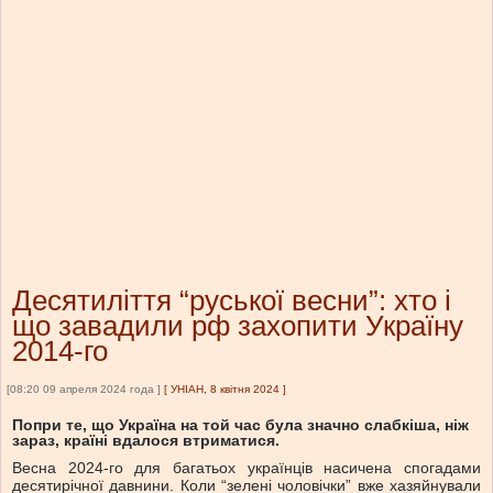
Десятиліття “руської весни”: хто і
що завадили рф захопити Україну
2014-го
[08:20 09 апреля 2024 года ]
[
УНІАН, 8 квітня 2024
]
Попри те, що Україна на той час була значно слабкіша, ніж
зараз, країні вдалося втриматися.
Весна 2024-го для багатьох українців насичена спогадами
десятирічної давнини. Коли “зелені чоловічки” вже хазяйнували