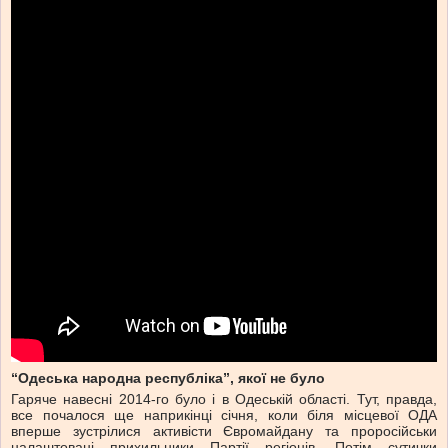
“Одеська народна республіка”, якої не було
Гаряче навесні 2014-го було і в Одеській області. Тут, правда,
все почалося ще наприкінці січня, коли біля місцевої ОДА
вперше зустрілися активісти Євромайдану та проросійськи
налаштовані прихильники Партії регіонів. Потім сутички