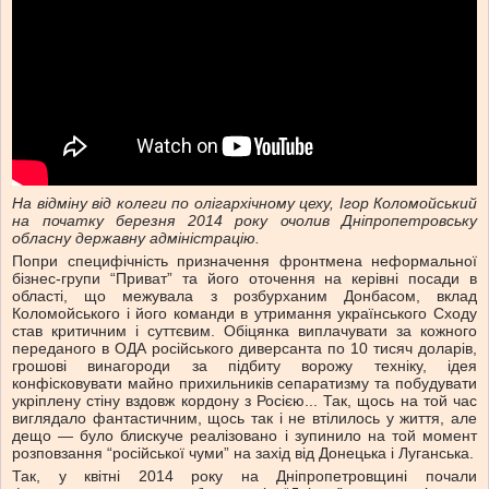
На відміну від колеги по олігархічному цеху, Ігор Коломойський
на початку березня 2014 року очолив Дніпропетровську
обласну державну адміністрацію.
Попри специфічність призначення фронтмена неформальної
бізнес-групи “Приват” та його оточення на керівні посади в
області, що межувала з розбурханим Донбасом, вклад
Коломойського і його команди в утримання українського Сходу
став критичним і суттєвим. Обіцянка виплачувати за кожного
переданого в ОДА російського диверсанта по 10 тисяч доларів,
грошові винагороди за підбиту ворожу техніку, ідея
конфісковувати майно прихильників сепаратизму та побудувати
укріплену стіну вздовж кордону з Росією... Так, щось на той час
виглядало фантастичним, щось так і не втілилось у життя, але
дещо — було блискуче реалізовано і зупинило на той момент
розповзання “російської чуми” на захід від Донецька і Луганська.
Так, у квітні 2014 року на Дніпропетровщині почали