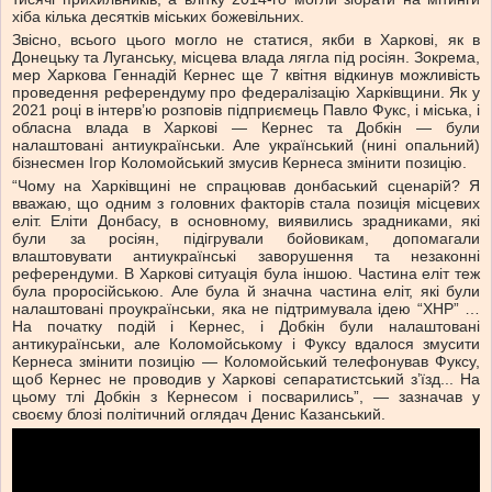
хіба кілька десятків міських божевільних.
Звісно, всього цього могло не статися, якби в Харкові, як в
Донецьку та Луганську, місцева влада лягла під росіян. Зокрема,
мер Харкова Геннадій Кернес ще 7 квітня відкинув можливість
проведення референдуму про федералізацію Харківщини. Як у
2021 році в інтерв’ю розповів підприємець Павло Фукс, і міська, і
обласна влада в Харкові — Кернес та Добкін — були
налаштовані антиукраїнськи. Але український (нині опальний)
бізнесмен Ігор Коломойський змусив Кернеса змінити позицію.
“Чому на Харківщині не спрацював донбаський сценарій? Я
вважаю, що одним з головних факторів стала позиція місцевих
еліт. Еліти Донбасу, в основному, виявились зрадниками, які
були за росіян, підігрували бойовикам, допомагали
влаштовувати антиукраїнські заворушення та незаконні
референдуми. В Харкові ситуація була іншою. Частина еліт теж
була проросійською. Але була й значна частина еліт, які були
налаштовані проукраїнськи, яка не підтримувала ідею “ХНР” …
На початку подій і Кернес, і Добкін були налаштовані
антикураїнськи, але Коломойському і Фуксу вдалося змусити
Кернеса змінити позицію — Коломойський телефонував Фуксу,
щоб Кернес не проводив у Харкові сепаратистський з’їзд... На
цьому тлі Добкін з Кернесом і посварились”, — зазначав у
своєму блозі політичний оглядач Денис Казанський.