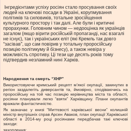
Інгредієнтами успіху росіян стало просування своїх
людей на ключові посади в Україні, корупмування
політиків та силовиків, тотальне зросійщення
культурного простору і так далі. Але були і критичні
прорахунки. Головним чином — недооцінка як українців
загалом (якщо вірити російській пропаганді, нас взагалі
не існує), так і українських еліт (які Кремль так довго
“засівав”, що сам повірив у тотальну проросійську
позицію політикуму й бізнесу), а також невіра у
можливість спротиву. Ці тези ще десять років тому
підтвердив незламний нині Харків.
Народження та смерть “ХНР”
Використовуючи кримський рецепт м’якої окупації, закинутих в
регіон заздалегіть диверсантів та, ймовірно, сподіваючись на
проросійську на той час позицію керівництва міста та області,
росіяни планували легко “взяти” Харківщину. Плани окупантів
вражали фантастичністю.
Як зазначає у книзі “Миттєвості харківської весни” колишній
міністр внутрішніх справ Арсен Аваков, план окупації Харківської
області в 2014-му році росіянами передбачав такі ключові
заходи:
захоплення;