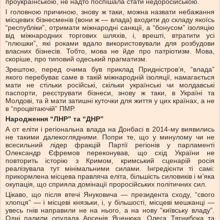
проукраїнською, не надто поспішала стати недоросійською.
І головною причиною, знову ж таки, можна назвати небажання
місцевих бізнесменів (вони ж — влада) входити до складу якоїсь
“республіки”, отримати міжнародні санкції, а “бонусом” ізоляцію
від міжнародних торгових шляхів, і, врешті, втратити усі
“плюшки”, які роками вдало використовували для розбудови
власних бізнесів. Тобто, мова не йде про патріотизм. Мова,
скоріше, про типовий одеський прагматизм.
Зрештою, перед очима був приклад Придністров’я, “влада”
якого перебуває саме в такій міжнародній ізоляції, намагається
мати не стільки російські, скільки українські чи молдавські
паспорти, реєструвати бізнеси, знову ж таки, в Україні та
Молдові, та й мати затишні куточки для життя у цих країнах, а не
в “процвітаючій” ПМР.
Народження “ЛНР” та “ДНР”
А от еліти і регіональна влада на Донбасі в 2014-му виявились
не такими далекоглядними. Попри те, що у минулому чи не
всесильний лідер фракцій Партії регіонів у парламенті
Олександр Єфремов переконував, що схід України не
повторить історію з Кримом, кримський сценарій росія
реалізувала тут мінімальними силами. Інгредієнти ті самі:
прикормлена місцева правляча еліта, більшість силовиків і м’яка
окупація, що сприяла домінації проросійських політичних сил.
Цікаво, що після втечі Януковича — президента сходу, “свого
хлопця” — і місцеві князьки, і, у більшості, місцеві мешканці —
увесь гнів направили не на нього, а на нову “київську владу”.
Одні палили опудала Арсенія Яценюка, Олега Тягнибока та