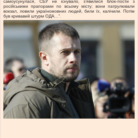
самоусунулася, СБУ не існувало, з’явилися блок-пости з
російськими прапорами по всьому місту; вони патрулювали
вокзал, ловили україномовних людей, били їх, калічили. Потім
був кривавий штурм ОДА…”.