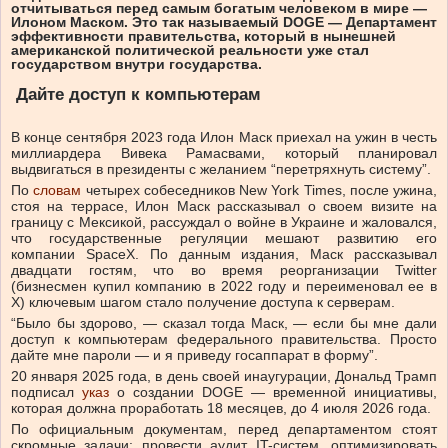
отчитываться перед самым богатым человеком в мире —
Илоном Маском. Это так называемый DOGE — Департамент
эффективности правительства, который в нынешней
американской политической реальности уже стал
государством внутри государства.
Дайте доступ к компьютерам
В конце сентября 2023 года Илон Маск приехал на ужин в честь
миллиардера Вивека Рамасвами, который планировал
выдвигаться в президенты с желанием “перетряхнуть систему”.
По
словам
четырех собеседников New York Times, после ужина,
стоя на террасе, Илон Маск рассказывал о своем визите на
границу с Мексикой, рассуждал о войне в Украине и жаловался,
что государственные регуляции мешают развитию его
компании SpaceX. По данным издания, Маск рассказывал
двадцати гостям, что во время реорганизации Twitter
(бизнесмен купил компанию в 2022 году и переименовал ее в
X) ключевым шагом стало получение доступа к серверам.
“Было бы здорово, — сказал тогда Маск, — если бы мне дали
доступ к компьютерам федерального правительства. Просто
дайте мне пароли — и я приведу госаппарат в форму”.
20 января 2025 года, в день своей инаугурации, Дональд Трамп
подписал
указ
о создании DOGE — временной инициативы,
которая должна проработать 18 месяцев, до 4 июля 2026 года.
По официальным документам, перед департаментом стоят
скромные задачи: провести аудит IT-систем, оптимизировать