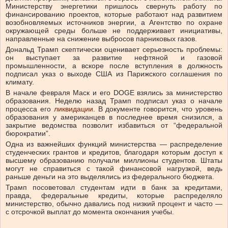
Министерству энергетики пришлось свернуть работу по
финансированию проектов, которые работают над развитием
возобновляемых источников энергии, а Агентство по охране
окружающей среды больше не поддерживает инициативы,
направленные на снижение выбросов парниковых газов.
Дональд Трамп скептически оценивает серьезность проблемы:
он выступает за развитие нефтяной и газовой
промышленности, а вскоре после вступления в должность
подписал указ о выходе США из Парижского соглашения по
климату.
В начале февраля Маск и его DOGE взялись за министерство
образования. Неделю назад Трамп подписал указ о начале
процесса его
ликвидации
. В документе говорится, что уровень
образования у американцев в последнее время снизился, а
закрытие ведомства позволит избавиться от “федеральной
бюрократии”.
Одна из важнейших функций министерства — распределение
студенческих грантов и кредитов, благодаря которым доступ к
высшему образованию получали миллионы студентов. Штаты
могут не справиться с такой финансовой нагрузкой, ведь
раньше деньги на это выделялись из федерального бюджета.
Трамп посоветовал студентам идти в банк за кредитами,
правда, федеральные кредиты, которые распределяло
министерство, обычно давались под низкий процент и часто —
с отсрочкой выплат до момента окончания учебы.