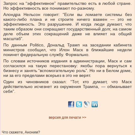
Запрос на “эффективное” правительство есть в любой стране.
Но эффективность все понимают по-разному.
Алондра Нельсон говорит: “Если вы ломаете системы без
какого-либо плана и не строите ничего взамен — это не
эффективность. Это разрушение. И когда люди думают, что
таким образом они сокращают государственный долг, на самом
деле объем этих сокращений даже не влияет на общий
масштаб”.
По данным Politico, Дональд Трамп на заседании кабинета
министров сообщил, что Илон Маск в ближайшие недели
покинет федеральную службу. Формально.
По словам источников издания в администрации, Маск и сам
согласился на такую перестановку: якобы пора вернуться к
бизнесу и занять “вспомогательную роль”. Но ни в Белом доме,
ни за его пределами всерьез в это не верят.
Один из чиновников сказал: “Тот, кто думает, что Маск
действительно исчезнет из окружения Трампа, — обманывает
себя”.
версия для печати >>
Что скажете, Аноним?