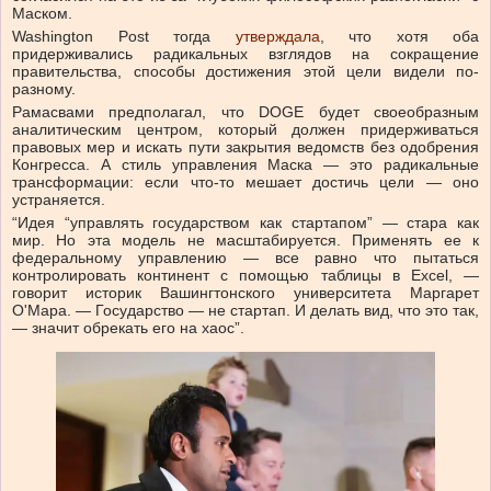
Маском.
Washington Post тогда
утверждала
, что хотя оба
придерживались радикальных взглядов на сокращение
правительства, способы достижения этой цели видели по-
разному.
Рамасвами предполагал, что DOGE будет своеобразным
аналитическим центром, который должен придерживаться
правовых мер и искать пути закрытия ведомств без одобрения
Конгресса. А стиль управления Маска — это радикальные
трансформации: если что-то мешает достичь цели — оно
устраняется.
“Идея “управлять государством как стартапом” — стара как
мир. Но эта модель не масштабируется. Применять ее к
федеральному управлению — все равно что пытаться
контролировать континент с помощью таблицы в Excel, —
говорит историк Вашингтонского университета Маргарет
О'Мара. — Государство — не стартап. И делать вид, что это так,
— значит обрекать его на хаос”.