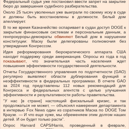
Федеральный судья уже постановил ввести запрет на закрытие
бюро до завершения судебного разбирательства.
Около 25 тысяч уволенных уже выиграли по своему иску в суде
и должны быть восстановлены в должности. Белый дом
апеллирует.
В то же время Казначейство оспаривает в судах доступ DOGE к
закрытым финансовым системам и персональным данным, а
генпрокуроры-демократы
обвиняют
Белый дом в нарушении
конституции: Маску были делегированы полномочия без
утверждения Конгрессом.
Идея реформирования бюрократического аппарата США
находит поддержку среди американцев. Опросы из года в год
показывают
, что значительная часть населения ждет
повышения эффективности государственной деятельности.
Отчеты Государственного управления по подотчетности (GAO)
регулярно выявляют области дублирования функций и
неэффективности в федеральных программах. В отчете GAO
за 2024 год представлены 112 новых рекомендаций для
Конгресса и федеральных агентств с целью улучшения
эффективности и результативности работы правительства.
“У нас [в стране] настоящий фискальный кризис, и так
продолжаться не может, — объяснял намерения департамента
в интервью Fox News один из соратников Маска по DOGE Том
Краузе. — И что еще хуже, мы обременяем этим долгом наших
детей. И он будет только расти”.
Опрос Harvard CAPS/Harris, проведенный в феврале,