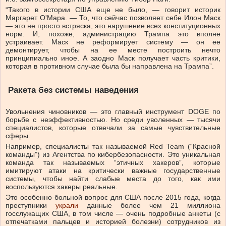
“Такого в истории США еще не было, — говорит историк
Маргарет О'Мара. — То, что сейчас позволяет себе Илон Маск
— это не просто встряска, это нарушение всех конституционных
норм. И, похоже, администрацию Трампа это вполне
устраивает. Маск не реформирует систему — он ее
демонтирует, чтобы на ее месте построить нечто
принципиально иное. А заодно Маск получает часть критики,
которая в противном случае была бы направлена на Трампа”.
Ракета без системы наведения
Увольнения чиновников — это главный инструмент DOGE по
борьбе с неэффективностью. Но среди уволенных — тысячи
специалистов, которые отвечали за самые чувствительные
сферы.
Например, специалисты так называемой Red Team (“Красной
команды”) из Агентства по кибербезопасности. Это уникальная
команда так называемых “этичных хакеров”, которые
имитируют атаки на критически важные государственные
системы, чтобы найти слабые места до того, как ими
воспользуются хакеры реальные.
Это особенно больной вопрос для США после 2015 года, когда
преступники
украли
данные более чем 21 миллиона
госслужащих США, в том числе — очень подробные анкеты (с
отпечатками пальцев и историей болезни) сотрудников из