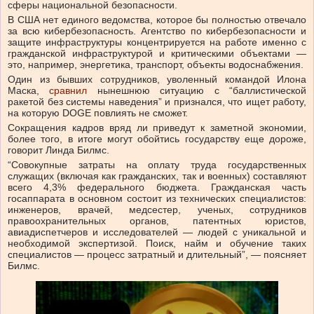
сферы национальной безопасности.
В США нет единого ведомства, которое бы полностью отвечало
за всю кибербезопасность. Агентство по кибербезопасности и
защите инфраструктуры концентрируется на работе именно с
гражданской инфраструктурой и критическими объектами —
это, например, энергетика, транспорт, объекты водоснабжения.
Один из бывших сотрудников, уволенный командой Илона
Маска,
сравнил
нынешнюю ситуацию с “баллистической
ракетой без системы наведения” и признался, что ищет работу,
на которую DOGE повлиять не сможет.
Сокращения кадров вряд ли приведут к заметной экономии,
более того, в итоге могут обойтись государству еще дороже,
говорит Линда Билмс.
“Совокупные затраты на оплату труда государственных
служащих (включая как гражданских, так и военных) составляют
всего 4,3% федерального бюджета. Гражданская часть
госаппарата в основном состоит из технических специалистов:
инженеров, врачей, медсестер, ученых, сотрудников
правоохранительных органов, патентных юристов,
авиадиспетчеров и исследователей — людей с уникальной и
необходимой экспертизой. Поиск, найм и обучение таких
специалистов — процесс затратный и длительный”, — поясняет
Билмс.