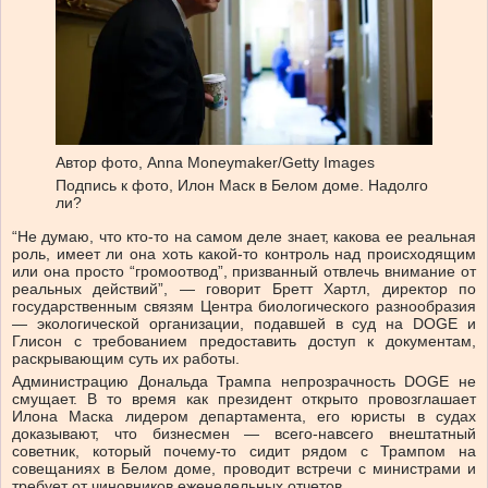
Автор фото,
Anna Moneymaker/Getty Images
Подпись к фото,
Илон Маск в Белом доме. Надолго
ли?
“Не думаю, что кто-то на самом деле знает, какова ее реальная
роль, имеет ли она хоть какой-то контроль над происходящим
или она просто “громоотвод”, призванный отвлечь внимание от
реальных действий”, — говорит Бретт Хартл, директор по
государственным связям Центра биологического разнообразия
— экологической организации, подавшей в суд на DOGE и
Глисон с требованием предоставить доступ к документам,
раскрывающим суть их работы.
Администрацию Дональда Трампа непрозрачность DOGE не
смущает. В то время как президент открыто провозглашает
Илона Маска лидером департамента, его юристы в судах
доказывают, что бизнесмен — всего-навсего внештатный
советник, который почему-то сидит рядом с Трампом на
совещаниях в Белом доме, проводит встречи с министрами и
требует от чиновников еженедельных отчетов.