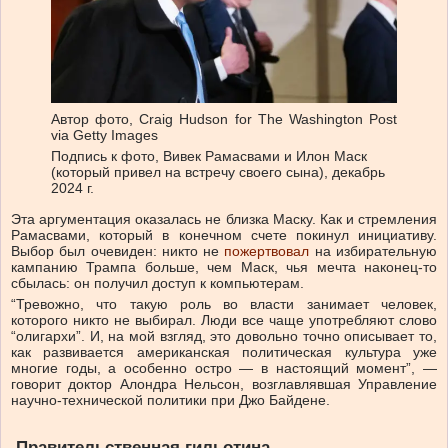
Автор фото,
Craig Hudson for The Washington Post
via Getty Images
Подпись к фото,
Вивек Рамасвами и Илон Маск
(который привел на встречу своего сына), декабрь
2024 г.
Эта аргументация оказалась не близка Маску. Как и стремления
Рамасвами, который в конечном счете покинул инициативу.
Выбор был очевиден: никто не
пожертвовал
на избирательную
кампанию Трампа больше, чем Маск, чья мечта наконец-то
сбылась: он получил доступ к компьютерам.
“Тревожно, что такую роль во власти занимает человек,
которого никто не выбирал. Люди все чаще употребляют слово
“олигархи”. И, на мой взгляд, это довольно точно описывает то,
как развивается американская политическая культура уже
многие годы, а особенно остро — в настоящий момент”, —
говорит доктор Алондра Нельсон, возглавлявшая Управление
научно-технической политики при Джо Байдене.
Правительственная гильотина