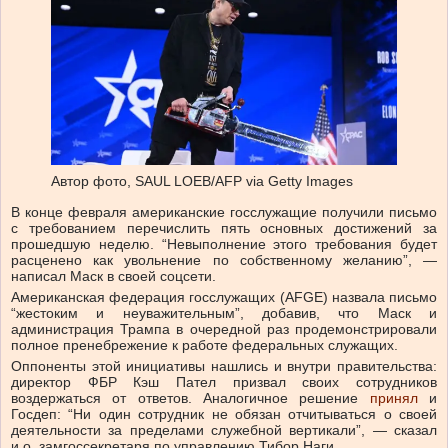
Автор фото,
SAUL LOEB/AFP via Getty Images
В конце февраля американские госслужащие получили письмо
с требованием перечислить пять основных достижений за
прошедшую неделю. “Невыполнение этого требования будет
расценено как увольнение по собственному желанию”, —
написал Маск в своей соцсети.
Американская федерация госслужащих (AFGE) назвала письмо
“жестоким и неуважительным”, добавив, что Маск и
администрация Трампа в очередной раз продемонстрировали
полное пренебрежение к работе федеральных служащих.
Оппоненты этой инициативы нашлись и внутри правительства:
директор ФБР Кэш Пател призвал своих сотрудников
воздержаться от ответов. Аналогичное решение
принял
и
Госдеп: “Ни один сотрудник не обязан отчитываться о своей
деятельности за пределами служебной вертикали”, — сказал
и.о. замгоссекретаря по управлению Тибор Наги.