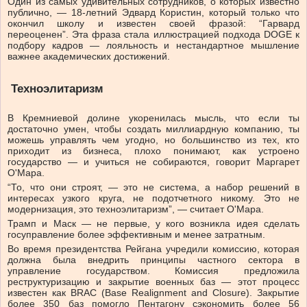
Один из самых удивительных сотрудников, о которых известно
публично, — 18-летний Эдвард Користин, который только что
окончил школу и известен своей фразой: “Гарвард
переоценен”. Эта фраза стала иллюстрацией подхода DOGE к
подбору кадров — лояльность и нестандартное мышление
важнее академических достижений.
Техноэлитаризм
В Кремниевой долине укоренилась мысль, что если ты
достаточно умен, чтобы создать миллиардную компанию, ты
можешь управлять чем угодно, но большинство из тех, кто
приходит из бизнеса, плохо понимают, как устроено
государство — и учиться не собираются, говорит Маргарет
О'Мара.
“То, что они строят, — это не система, а набор решений в
интересах узкого круга, не подотчетного никому. Это не
модернизация, это техноэлитаризм”, — считает О'Мара.
Трамп и Маск — не первые, у кого возникла идея сделать
госуправление более эффективным и менее затратным.
Во время президентства Рейгана учредили комиссию, которая
должна была внедрить принципы частного сектора в
управление государством. Комиссия предложила
реструктуризацию и закрытие военных баз — этот процесс
известен как BRAC (Base Realignment and Closure). Закрытие
более 350 баз помогло Пентагону сэкономить более 56