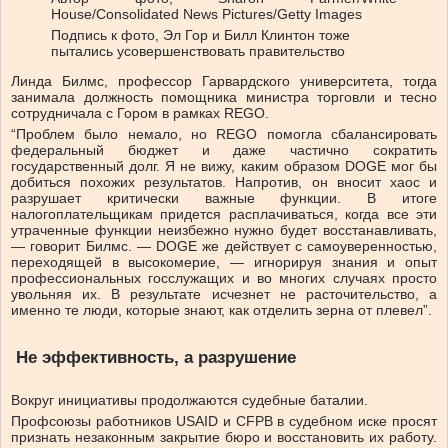
House/Consolidated News Pictures/Getty Images
Подпись к фото,
Эл Гор и Билл Клинтон тоже
пытались усовершенствовать правительство
Линда Билмс, профессор Гарвардского университета, тогда
занимала должность помощника министра торговли и тесно
сотрудничала с Гором в рамках REGO.
“Проблем было немало, но REGO помогла сбалансировать
федеральный бюджет и даже частично сократить
государственный долг. Я не вижу, каким образом DOGE мог бы
добиться похожих результатов. Напротив, он вносит хаос и
разрушает критически важные функции. В итоге
налогоплательщикам придется расплачиваться, когда все эти
утраченные функции неизбежно нужно будет восстанавливать,
— говорит Билмс. — DOGE же действует с самоуверенностью,
переходящей в высокомерие, — игнорируя знания и опыт
профессиональных госслужащих и во многих случаях просто
увольняя их. В результате исчезнет не расточительство, а
именно те люди, которые знают, как отделить зерна от плевел”.
Не эффективность, а разрушение
Вокруг инициативы продолжаются судебные баталии.
Профсоюзы работников USAID и CFPB в судебном иске просят
признать незаконным закрытие бюро и восстановить их работу.