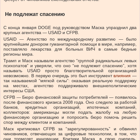
Не подлежат спасению
С конца января DOGE под руководством Маска упразднил два
крупных агентства — USAID и CFPB.
USAID — Агентство по международному развитию — было
крупнейшим донором гуманитарной помощи в мире, например,
поставляло лекарства для больных ВИЧ в самые бедные
регионы мира.
Трамп и Маск называли агентство “группой радикальных левых
психопатов” и уверяли, что оно “не подлежит спасению”, хотя
называть USAID просто благотворительной организацией
невозможно. В первую очередь это был инструмент
влияния
—
так называемой “мягкой силы”: оказывая реальную поддержку
на местах, агентство поддерживало внешнеполитические
интересы США.
CFPB — Бюро финансовой защиты потребителей — появилось
после финансового кризиса 2008 года. Оно следило за работой
банков, кредитных организаций, ипотечных компаний,
коллекторов: американцы могли подать жалобу на любую
финансовую организацию и попросить бюро помочь решить
спор между клиентом и компанией.
Маск критиковал CFPB за “зарегулированность” и обвинял
чиновников, отвечающих за цифровые технологии, в том, что
они тормозят инновации. Критики Маска, в свою очередь,