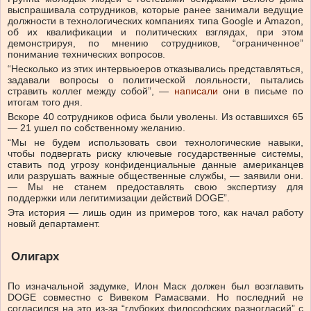
выспрашивала сотрудников, которые ранее занимали ведущие
должности в технологических компаниях типа Google и Amazon,
об их квалификации и политических взглядах, при этом
демонстрируя, по мнению сотрудников, “ограниченное”
понимание технических вопросов.
“Несколько из этих интервьюеров отказывались представляться,
задавали вопросы о политической лояльности, пытались
стравить коллег между собой”, —
написали
они в письме по
итогам того дня.
Вскоре 40 сотрудников офиса были уволены. Из оставшихся 65
— 21 ушел по собственному желанию.
“Мы не будем использовать свои технологические навыки,
чтобы подвергать риску ключевые государственные системы,
ставить под угрозу конфиденциальные данные американцев
или разрушать важные общественные службы, — заявили они.
— Мы не станем предоставлять свою экспертизу для
поддержки или легитимизации действий DOGE”.
Эта история — лишь один из примеров того, как начал работу
новый департамент.
Олигарх
По изначальной задумке, Илон Маск должен был возглавить
DOGE совместно с Вивеком Рамасвами. Но последний не
согласился на это из-за “глубоких философских разногласий” с