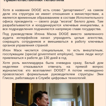
Хотя в названии DOGE есть слово “департамент”, на самом
деле эта структура не имеет отношения к министерствам, а
является временным образованием в составе Исполнительного
офиса президента — своего рода “мозгов” Белого дома. Там
разрабатываются и координируются ключевые инициативы, а
все подразделения подчиняются напрямую главе государства.
Под руководством Илона Маска DOGE вместо заявленного
аудита интерфейсов начал упразднять целые агентства,
сокращать сотрудников и вмешиваться в работу ключевых
органов управления страной.
Илон Маск числится специальным, то есть внештатным,
госслужащим (special government employee), такие люди могут
привлекаться к работе до 130 дней в год.
Хотя роль миллиардера была очевидна сразу, Белый дом
неделями отказывался отвечать на прямой вопрос
журналистов: кто возглавляет DOGE? А потом неожиданно
провозгласил формальным руководителем структуры Эми
Глисон, работавшую в Службе цифровых технологий.