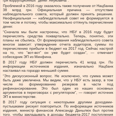
грн коррупционных “денег Януковича”.
Проблемой в 2016 году оказалось также получение от Нацбанка
38 млрд грн. Официальная причина — отсутствие
наблюдательного совета, который должен принять решение.
Неофициальная — наблюдательный совет не формируется в
том числе и потому, чтобы максимально оттянуть перечисление
денег.
“Сначала мы были настроены, что НБУ в 2016 году будет
перечислять средства поквартально. Теперь, понятно, эти
планы не сбылись. От формирования наблюдательного совета
многое зависит: утверждение отчета аудиторов, суммы по
перечислению прибыли в бюджет на 2017 год. Сейчас настрой
на то, что “вот-вот” он уже будет создан”, — отмечает
собеседник ЭП из Минфина.
В 2017 году НБУ должен перечислить 41 млрд грн. По
информации источников издания, изначально Нацбанк
настаивал на гораздо меньшей сумме.
“Это дискуссионный вопрос. Не исключено, что сумма может
быть даже увеличена. Мы видим, что у НБУ есть зазор, в том
числе по формированию резервов в части под
рефинансирование. Это был один из наших основных
аргументов в переговорах с регулятором”, — говорит источник
ЭП в министерстве.
В 2017 году ситуация с некоторыми другими доходами-
пустышками рискует повториться. По информации источников
издания, министр финансов Александр Данылюк был против
того, чтобы закладывать в доходы бюджета-2017 поступления