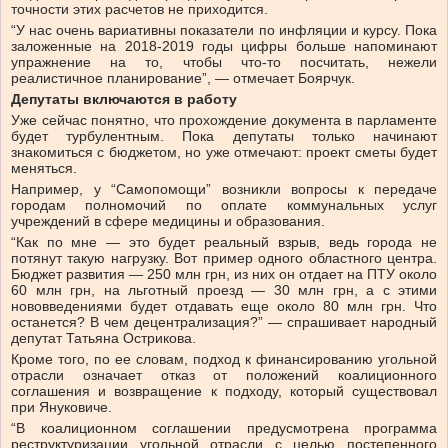
точности этих расчетов не приходится.
“У нас очень вариативны показатели по инфляции и курсу. Пока
заложенные на 2018-2019 годы цифры больше напоминают
упражнение на то, чтобы что-то посчитать, нежели
реалистичное планирование”, — отмечает Боярчук.
Депутаты включаются в работу
Уже сейчас понятно, что прохождение документа в парламенте
будет турбулентным. Пока депутаты только начинают
знакомиться с бюджетом, но уже отмечают: проект сметы будет
меняться.
Например, у “Самопомощи” возникли вопросы к передаче
городам полномочий по оплате коммунальных услуг
учреждений в сфере медицины и образования.
“Как по мне — это будет реальный взрыв, ведь города не
потянут такую нагрузку. Вот пример одного областного центра.
Бюджет развития — 250 млн грн, из них он отдает на ПТУ около
60 млн грн, на льготный проезд — 30 млн грн, а с этими
нововведениями будет отдавать еще около 80 млн грн. Что
останется? В чем децентрализация?” — спрашивает народный
депутат Татьяна Острикова.
Кроме того, по ее словам, подход к финансированию угольной
отрасли означает отказ от положений коалиционного
соглашения и возвращение к подходу, который существовал
при Януковиче.
“В коалиционном соглашении предусмотрена программа
реструктуризации угольной отрасли с целью постепенного