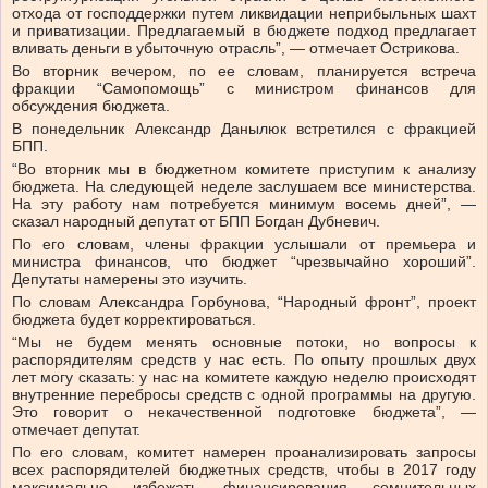
отхода от господдержки путем ликвидации неприбыльных шахт
и приватизации. Предлагаемый в бюджете подход предлагает
вливать деньги в убыточную отрасль”, — отмечает Острикова.
Во вторник вечером, по ее словам, планируется встреча
фракции “Самопомощь” с министром финансов для
обсуждения бюджета.
В понедельник Александр Данылюк встретился с фракцией
БПП.
“Во вторник мы в бюджетном комитете приступим к анализу
бюджета. На следующей неделе заслушаем все министерства.
На эту работу нам потребуется минимум восемь дней”, —
сказал народный депутат от БПП Богдан Дубневич.
По его словам, члены фракции услышали от премьера и
министра финансов, что бюджет “чрезвычайно хороший”.
Депутаты намерены это изучить.
По словам Александра Горбунова, “Народный фронт”, проект
бюджета будет корректироваться.
“Мы не будем менять основные потоки, но вопросы к
распорядителям средств у нас есть. По опыту прошлых двух
лет могу сказать: у нас на комитете каждую неделю происходят
внутренние перебросы средств с одной программы на другую.
Это говорит о некачественной подготовке бюджета”, —
отмечает депутат.
По его словам, комитет намерен проанализировать запросы
всех распорядителей бюджетных средств, чтобы в 2017 году
максимально избежать финансирования сомнительных