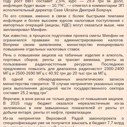
году рост ВВП составит 2,5%, курс — 29,4 грн за долл,
инфляция будет выше — 10,7%”, — отметил в комментарии ЭП
исполнительный директор Case Ukraine Дмитрий Боярчук.
По его словам, именно в связи с более быстрыми темпами
инфляции и более высоким курсом налоговые поступления с
импортных операций (акцизы, НДС) могут оказаться выше, чем
запланировал Минфин.
Как известно, в процессе подготовки проекта сметы Минфин не
ограничился правками по администрированию налогов.
Вопреки своим заявлениям, министерство инициировало
повышение отдельных налоговых ставок.
Речь о повышении акцизов на табачные изделия и алкоголь,
портовых сборов, ренты за транзит аммиака, ренты за
пользование радиочастотным ресурсом. Последнюю
предложено повысить для диапазона радиочастот 2300-2400
МГц и 2500-2690 МГц с 40,92 грн до 20 тыс грн за МГц.
В одной из обнародованных аналитических записок
министерства говорится: “В случае непринятия указанных норм
риск выполнения доходной части государственного сектора
составит 25,2 млрд грн”.
Впрочем, в зоне риска не только доходы от повышения акцизов.
В 2015 году бюджет оказался нереалистичным из-за
заложенных в нем завышенных показателей от ренты от
добычи янтаря, ренты от нефти, приватизации.
Из-за непринятия Верховной Радой законопроекта о
спецконфискации уже не получится взыскать в бюджет 7,7 млрд