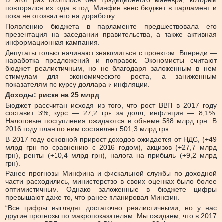
В этот раз обошлось без традиционного маневра, который
повторялся из года в год: Минфин внес бюджет в парламент и
пока не отозвал его на доработку.
Появлению бюджета в парламенте предшествовала его
презентация на заседании правительства, а также активная
информационная кампания.
Депутаты только начинают знакомиться с проектом. Впереди —
наработка предложений и поправок. Экономисты считают
бюджет реалистичным, но не благодаря заложенным в нем
стимулам для экономического роста, а заниженным
показателям по курсу доллара и инфляции.
Доходы: риски на 25 млрд
Бюджет рассчитан исходя из того, что рост ВВП в 2017 году
составит 3%, курс — 27,2 грн за долл, инфляция — 8,1%.
Налоговые поступления ожидаются в объеме 588 млрд грн. В
2016 году план по ним составляет 501,3 млрд грн.
В 2017 году основной прирост доходов ожидается от НДС, (+49
млрд грн по сравнению с 2016 годом), акцизов (+27,7 млрд
грн), ренты (+10,4 млрд грн), налога на прибыль (+9,2 млрд
грн).
Ранее прогнозы Минфина и фискальной службы по доходной
части расходились, министерство в своих оценках было более
оптимистичным. Однако заложенные в бюджете цифры
превышают даже то, что ранее планировал Минфин.
“Все цифры выглядят достаточно реалистичными, но у нас
другие прогнозы по макропоказателям. Мы ожидаем, что в 2017