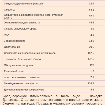
Общегосударственные функции
32,4
Оборона
68,1
Общественный порядок, безопасность, судебная
92,5
власть
Экономическая деятельность
44,6
Охрана окружающей среды
3,9
ЖКХ
2,9
Здравоохранение
13,5
Образование
29,6
Соцзащита и соцобеспечение, в том числе
187,5
- расходы Пенсионного фонда
172,8
Обслуживание госдолга
120
Резервный фонд
1,5
Фонд регионального развития
7,1
Межбюджетные трансферты
226,5
Духовное и физическое развитие
5,8
Среднесрочное планирование в таком виде — находка
Данылюка. Став министром, он заявил о планах рассчитывать
бюджет на три года. Правда, в украинских реалиях говорить о