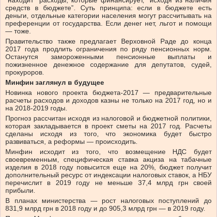
“находит” расходы, которые финансирует, “исходя из наличия
средств в бюджете”. Суть принципа: если в бюджете есть
деньги, отдельные категории населения могут рассчитывать на
преференции от государства. Если денег нет, льгот и помощи
— тоже.
Правительство также предлагает Верховной Раде до конца
2017 года продлить ограничения по ряду пенсионных норм.
Останутся замороженными пенсионные выплаты и
пожизненное денежное содержание для депутатов, судей,
прокуроров.
Минфин заглянул в будущее
Новинка нового проекта бюджета-2017 — предварительные
расчеты расходов и доходов казны не только на 2017 год, но и
на 2018-2019 годы.
Прогноз рассчитан исходя из налоговой и бюджетной политики,
которая закладывается в проект сметы на 2017 год. Расчеты
сделаны исходя из того, что экономика будет быстро
развиваться, а реформы — происходить.
Минфин исходит из того, что возмещение НДС будет
своевременным, специфическая ставка акциза на табачные
изделия в 2018 году повысится еще на 20%, бюджет получит
дополнительный ресурс от индексации налоговых ставок, а НБУ
перечислит в 2019 году не меньше 37,4 млрд грн своей
прибыли.
В планах министерства — рост налоговых поступлений до
831,9 млрд грн в 2018 году и до 905,3 млрд грн — в 2019 году.