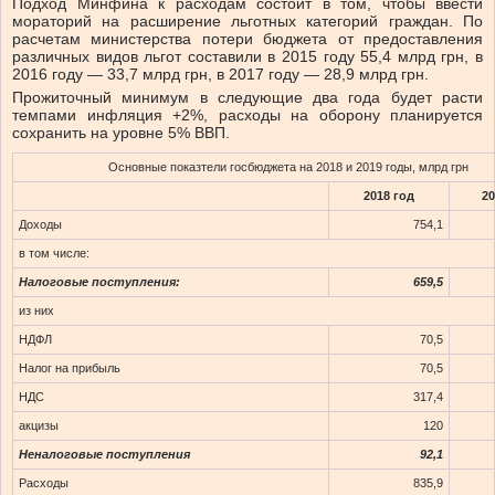
Подход Минфина к расходам состоит в том, чтобы ввести
мораторий на расширение льготных категорий граждан. По
расчетам министерства потери бюджета от предоставления
различных видов льгот составили в 2015 году 55,4 млрд грн, в
2016 году — 33,7 млрд грн, в 2017 году — 28,9 млрд грн.
Прожиточный минимум в следующие два года будет расти
темпами инфляция +2%, расходы на оборону планируется
сохранить на уровне 5% ВВП.
Основные показтели госбюджета на 2018 и 2019 годы, млрд грн
2018 год
20
Доходы
754,1
в том числе:
Налоговые поступления:
659,5
из них
НДФЛ
70,5
Налог на прибыль
70,5
НДС
317,4
акцизы
120
Неналоговые поступления
92,1
Расходы
835,9