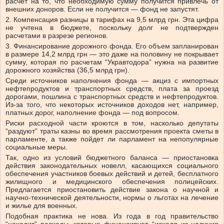
расчет на то, что необходимую сумму получится привлечь от
внешних доноров. Если не получится — фонд не запустят.
2. Компенсация разницы в тарифах на 9,5 млрд грн. Эта цифра
не учтена в бюджете, поскольку долг не подтвержден
расчетами в разрезе регионов.
3. Финансирование дорожного фонда. Его объем запланирован
в размере 14,2 млрд грн — это даже на половину не покрывает
сумму, которая по расчетам “Укравтодора” нужна на развитие
дорожного хозяйства (36,5 млрд грн).
Среди источников наполнения фонда — акциз с импортных
нефтепродуктов и транспортных средств, плата за проезд
дорогами, пошлина с транспортных средств и нефтепродуктов.
Из-за того, что некоторых источников доходов нет, например,
платных дорог, наполнение фонда — под вопросом.
Риски расходной части кроются в том, насколько депутаты
“раздуют” траты казны во время рассмотрения проекта сметы в
парламенте, а также пойдет ли парламент на непопулярные
социальные меры.
Так, одно из условий бюджетного баланса — приостановка
действия законодательных новелл, касающихся социального
обеспечения участников боевых действий и детей, бесплатного
жилищного и медицинского обеспечения полицейских.
Предлагается приостановить действие закона о научной и
научно-технической деятельности, нормы о льготах на лечение
и жилье для военных.
Подобная практика не нова. Из года в год правительство