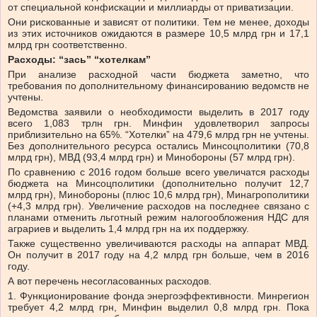
от специальной конфискации и миллиарды от приватизации.
Они рискованные и зависят от политики. Тем не менее, доходы
из этих источников ожидаются в размере 10,5 млрд грн и 17,1
млрд грн соответственно.
Расходы: “зась” “хотелкам”
При анализе расходной части бюджета заметно, что
требования по дополнительному финансированию ведомств не
учтены.
Ведомства заявили о необходимости выделить в 2017 году
всего 1,083 трлн грн. Минфин удовлетворил запросы
приблизительно на 65%. “Хотелки” на 479,6 млрд грн не учтены.
Без дополнительного ресурса остались Минсоцполитики (70,8
млрд грн), МВД (93,4 млрд грн) и Минобороны (57 млрд грн).
По сравнению с 2016 годом больше всего увеличатся расходы
бюджета на Минсоцполитики (дополнительно получит 12,7
млрд грн), Минобороны (плюс 10,6 млрд грн), Минагрополитики
(+4,3 млрд грн). Увеличение расходов на последнее связано с
планами отменить льготный режим налогообложения НДС для
аграриев и выделить 1,4 млрд грн на их поддержку.
Также существенно увеличиваются расходы на аппарат МВД.
Он получит в 2017 году на 4,2 млрд грн больше, чем в 2016
году.
А вот перечень несогласованных расходов.
1. Функционирование фонда энергоэффективности. Минрегион
требует 4,2 млрд грн, Минфин выделил 0,8 млрд грн. Пока