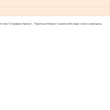
тва "Iнтерфакс-Україна", "Українськi Новини" в каком-либо виде строго запрещены