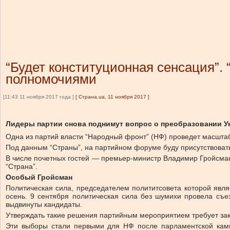
“Будет конституционная сенсация”.
полномочиями
[11:43 11 ноября 2017 года ]
[
Страна.ua, 11 ноября 2017
]
Лидеры партии снова поднимут вопрос о преобразовании У
Одна из партий власти “Народный фронт” (НФ) проведет масштаб
Под данным “Страны”, на партийном форуме буду присутствовать
В числе почетных гостей — премьер-министр Владимир Гройсман
“Страна”.
Особый Гройсман
Политическая сила, председателем полититсовета которой явля
осень. 9 сентября политическая сила без шумихи провела съ
выдвинуты кандидаты.
Утверждать такие решения партийным мероприятием требует зак
Эти выборы стали первыми для НФ после парламентской кампа