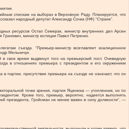
риятие.
ртийным спискам на выборах в Верховную Раду. Планируется, что
ассказал народный депутат Александр Сочка (НФ) “Стране”.
одных ресурсов Остап Семерак, министр внутренних дел Арсен
я Гриневич, министр юстиции Павел Петренко.
легатам съезда. “Премьер-министр возглавляет коалиционное
андр Мельничук.
й в свое время выдвинул того на премьерский пост. Очевидную
когда в отношениях премьера с президентом и его окружением
 в партии, присутствие премьера на съезде не означает, что он
лекторальной точки зрения, партия Яценюка — утопленник, но по
зидентом. Кроме того, премьер, вероятно, надеется выполнять
ей президента, Гройсман не менее важен в силу должности”, —
равительственной деятельности, выдохнули и хотим заявить, что