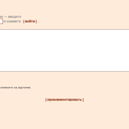
ии — введите
и нажмите
| войти |
.
 кликните на картинке.
| прокомментировать |