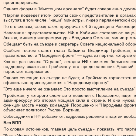
проигнорировала.
Однако форум в “Мыстецком арсенале” будет совершенно други
“Партия подведет итоги работы своих представителей в органах
выступят, в том числе, “наши” министры, лидер парламентской ф
По его словам, съезд также приурочат к 4-й годовщине Революци
Напомним: представительство НФ в Кабмине составляют вице-
Аваков, министр инфраструктуры Владимир Омелян, министр мол
Обещает быть на съезде и секретарь Совета национальной обор
Особым гостем станет глава Кабмина Владимир Гройсман, ко
правительство, а “Народный фронт” — одна из партий, которые 
Как не раз писала “Страна”, сегодня НФ является большим со
поддержку оказывает Гройсману его предшественник Арсений 
нарастает напряжение.
Однако сенсации на съезде не будет, и Гройсману торжественно
официально присоединяется к “Народному фронту”.
“Это еще ничего не означает. Это просто выступление на съезде”
“Гройсман, у которого сложные отношения с Порошенко, ищет то
админресурсу это вторая мощная сила в стране. И она нужна 
функции моста между командой Порошенко и “Народным фронтом
объясняет политолог Руслан Бортник.
Собеседники в НФ добавляют: кадровых решений в партии вообще
Без БПП
По словам источников, главная цель съезда - показать, что парт
“Когда Яценюк был премьером, шла постоянная борьба за выжива