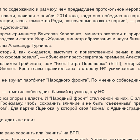
м по содержанию и размаху, чем предыдущее протокольное мероп
 власти, начиная с ноября 2014 года, когда она победила по па
ракции, главы комитетов Рады, назначенные по квоте партии”, — р
и достоинства.
премьер-министр Вячеслав Кириленко, министр экологии и прир
одежи и спорта Игорь Жданов, министр образования и науки Лили
оны Александр Турчинов.
торый, как ожидается, выступит с приветственной речью к де
его сформировали”, — объясняет пресс-секретарь премьера Алекс
юзником Гройсмана, чем “Блок Петра Порошенко” (БПП), которы
Яценюк. Крен главы правительства в сторону НФ усиливается, 
 не вручат партбилет “Народного фронта”. По мнению собеседника
, — отметил собеседник, близкий к руководству НФ.
чки опоры в власти. И “Народный фронт” стал одной из них. С э
Гройсману, чтобы сохранить влияние и не быть “съеденным” пре
”. Для партии Яценюка, у которой своя “война” с Администраци
 ждать не стоит.
ию рано хоронить или “женить” на БПП.
ние. Было не до партийных мероприятий. А теперь мы отошли от п