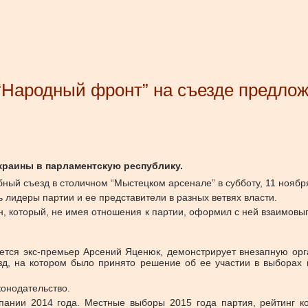
 “Народный фронт” на съезде предло
краины в парламентскую республику.
ный съезд в столичном “Мыстецком арсенале” в субботу, 11 ноябр
 лидеры партии и ее представители в разных ветвях власти.
, который, не имея отношения к партии, оформил с ней взаимовыг
ется экс-премьер Арсений Яценюк, демонстрирует внезапную орга
езд, на котором было принято решение об ее участии в выборах
онодательство.
нии 2014 года. Местные выборы 2015 года партия, рейтинг ко