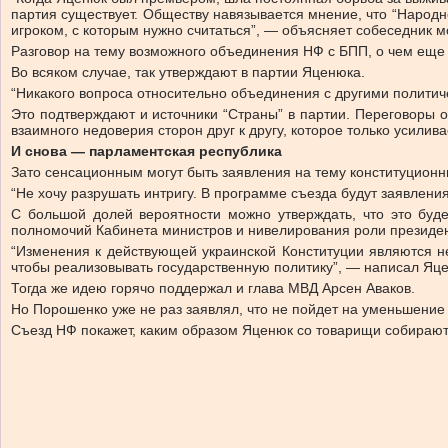
партия существует. Обществу навязывается мнение, что “Народн
игроком, с которым нужно считаться”, — объясняет собеседник
Разговор на тему возможного объединения НФ с БПП, о чем еще н
Во всяком случае, так утверждают в партии Яценюка.
“Никакого вопроса относительно объединения с другими политич
Это подтверждают и источники “Страны” в партии. Переговоры о
взаимного недоверия сторон друг к другу, которое только усилив
И снова — парламентская республика
Зато сенсационным могут быть заявления на тему конституционн
“Не хочу разрушать интригу. В программе съезда будут заявления
С большой долей вероятности можно утверждать, что это буд
полномочий Кабинета министров и нивелирования роли президент
“Изменения к действующей украинской Конституции являются н
чтобы реализовывать государственную политику”, — написал Яце
Тогда же идею горячо поддержал и глава МВД Арсен Аваков.
Но Порошенко уже не раз заявлял, что не пойдет на уменьшение 
Съезд НФ покажет, каким образом Яценюк со товарищи собираютс