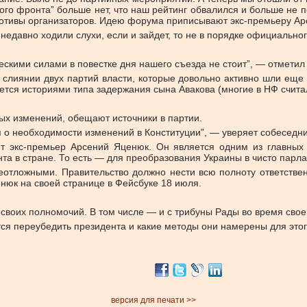
ого фронта” больше нет, что наш рейтинг обвалился и больше не п
 мотивы организаторов. Идею форума приписывают экс-премьеру А
едавно ходили слухи, если и зайдет, то не в порядке официально
ескими силами в повестке дня нашего съезда не стоит”, — отмети
 слиянии двух партий власти, которые довольно активно шли еще 
ается историями типа задержания сына Авакова (многие в НФ считал
ых изменений, обещают источники в партии.
 о необходимости изменений в Конституции”, — уверяет собеседник, 
ет экс-премьер Арсений Яценюк. Он является одним из главных
а в стране. То есть — для преобразования Украины в чисто парла
еотложными. Правительство должно нести всю полноту ответствен
нюк на своей странице в Фейсбуке 18 июля.
своих полномочий. В том числе — и с трибуны Рады во время своег
я переубедить президента и какие методы они намерены для этог
версия для печати >>