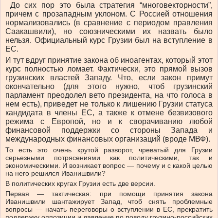
До сих пор это была стратегия “многовекторности”,
причем с прозападным уклоном. С Россией отношения
нормализовались (в сравнение с периодом правления
Саакашвили), но союзническими их назвать было
нельзя. Официальный курс Грузии был на вступление в
ЕС.
И тут вдруг принятие закона об иноагентах, который этот
курс полностью ломает. Фактически, это прямой вызов
грузинских властей Западу. Что, если закон примут
окончательно (для этого нужно, чтоб грузинский
парламент преодолел вето президента, на что голоса в
нем есть), приведет не только к лишению Грузии статуса
кандидата в члены ЕС, а также к отмене безвизового
режима с Европой, но и к сворачиванию любой
финансовой поддержки со стороны Запада и
международных финансовых организаций (вроде МВФ).
То есть это очень крутой разворот, чреватый для Грузии
серьезными потрясениями как политическими, так и
экономическими. И возникает вопрос — почему и с какой целью
на него решился Иванишвили?
В политических кругах Грузии есть две версии.
Первая — тактическая: при помощи принятия закона
Иванишвили шантажирует Запад, чтоб снять проблемные
вопросы — начать переговоры о вступлении в ЕС, прекратить
поддержку оппозиции и давление по поводу грузино-российских