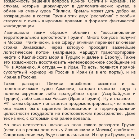
возможность решения вопроса Южной Осетии и Абхазии. По
слухам, которые циркулируют в дипломатических кругах, в
обмен на смену курса Тбилиси, Кремль может дать добро на
возвращение в состав Грузии этих двух “республик” с особым
статусом с очень широкими правами в формате фактической
конфедерации.
Иванишвили таким образом объявит о “восстановлении
территориальной целостности Грузии”. Много бонусов получит
и Москва. Фактически, в ее сферу влияния перейдет ключевая
страна Закавказья, через которую проходят важнейшие
логистические потоки (например, маршрут транспортировки
нефти с Каспийского моря в Турцию и далее в Европу). Также
это возможность восстановить железнодорожное сообщение из
РФ в Армению. А оттуда — в Иран. То есть, появится прямой
сухопутный коридор из России в Иран (и в его порты), и из
Ирана в Россию.
Также разворот Тбилиси неизбежно скажется и на
геополитическом курсе Армении, которая окажется тогда в
полном окружении либо враждебных стран (Азербайджан и
Турция), либо союзных России (Иран и Грузия). Ну и главное —
РФ таким образом попытается продемонстрировать, что только
она может быть гарантом безопасности и территориальной
целостности государств на постсоветском пространстве. Даже
тех из них, с которыми она ранее воевала.
Но пока неизвестно насколько план такого разворота Грузии
(если он в реальности есть у Иванишвили и Москвы) сработает.
Сопротивление ему будет очень сильным. И внутри Грузии, и со