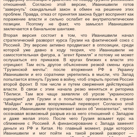
отношений. Согласно этой версии, Иванишвили готов
“завернуть” скандальный закон в обмен на решение этих
проблем. Правда, отказ от принятия закона будет воспринят как
поражение власти и сильно ослабит ее внутриполитические
позиции. Поэтому не факт, что замысел Иванишвили
заключается в банальном шантаже.
Вторая версия состоит в том, что Иванишвили начал
стратегический разворот курса Грузии на фактический союз с
Россией. Эту версию активно продвигают в оппозиции, среди
которой уже давно в ходу теория, что Иванишвили не
самостоятельная фигура, а “агент Кремля” и потому не может
ослушаться его приказов. В кругах близких к власти это
отрицают. Там есть другое объяснение резкой смены курса
“Грузинской мечты”: после вторжения РФ в Украину
Иванишвили и его соратники укрепились в мысли, что Запад
попытается втянуть Грузию в войну, чтоб открыть против России
второй фронт. В том числе и путем свержения действующей
власти. В связи с этим начала резко меняться и риторика
Тбилиси. Там все чаще заявляли об угрозе “украинского
сценария” для Грузии и о попытках организовать в стране
“Майдан” или даже вооруженный переворот. Согласно этой
версии, Иванишвили проталкивает закон об “иноагентах”, четко
осознавая возможный разрыв из-за него отношений с Западом
и даже желая этого. После чего Грузия возьмет курс на
сближение с Россией. А финансирование с Запада заменят
деньги из РФ и Китая. Но главный момент, ради которого
Иванишвили и мог пойти на такой резкий разворот —