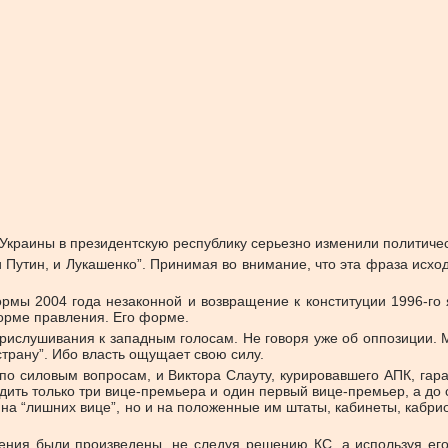
краины в президентскую республику серьезно изменили политичес
и Путин, и Лукашенко”. Принимая во внимание, что эта фраза исхо
рмы 2004 года незаконной и возвращение к конституции 1996-го
орме правления. Его форме.
 прислушивания к западным голосам. Не говоря уже об оппозиции. 
трану”. Ибо власть ощущает свою силу.
по силовым вопросам, и Виктора Слауту, курировавшего АПК, га
одить только три вице-премьера и один первый вице-премьер, а до
а “лишних вице”, но и на положенные им штаты, кабинеты, кабриоле
нения были произведены, не следуя решению КС, а используя его