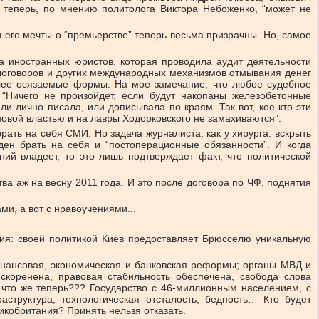
 теперь, по мнению политолога Виктора Небоженко, “может не
его мечты о “премьерстве” теперь весьма призрачны. Но, самое
а иностранных юристов, которая проводила аудит деятельности
договоров и других международных механизмов отмывания денег
олее осязаемые формы. На мое замечание, что любое судебное
 “Ничего не произойдет, если будут накопаны железобетонные
 лично писала, или дописывала по краям. Так вот, кое-кто эти
новой властью и на лавры Ходорковского не замахиваются”.
рать на себя СМИ. Но задача журналиста, как у хирурга: вскрыть
ден брать на себя и “постоперационные обязанности”. И когда
ий владеет, то это лишь подтверждает факт, что политической
а аж на весну 2011 года. И это после договора по ЧФ, поднятия
ми, а вот с нравоучениями...
ия: своей политикой Киев предоставляет Брюсселю уникальную
инансовая, экономическая и банковская реформы; органы МВД и
скоренена, правовая стабильность обеспечена, свобода слова
 что же теперь??? Государство с 46-миллионным населением, с
труктура, технологическая отсталость, бедность… Кто будет
кобритания? Принять нельзя отказать.