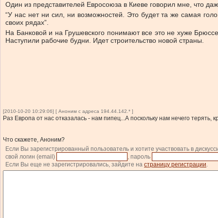
Один из представителей Евросоюза в Киеве говорил мне, что даж
“У нас нет ни сил, ни возможностей. Это будет та же самая гол
своих рядах”.
На Банковой и на Грушевского понимают все это не хуже Брюссе
Наступили рабочие будни. Идет строительство новой страны.
[2010-10-20 10:29:06] [ Аноним с адреса 194.44.142.* ]
Раз Европа от нас отказалась - нам пипец...А поскольку нам нечего терять
Что скажете, Аноним?
Если Вы зарегистрированный пользователь и хотите участвовать в дискусс
свой логин (email)
, пароль
Если Вы еще не зарегистрировались, зайдите на
страницу регистрации
.