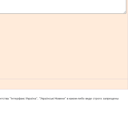
тва "Iнтерфакс-Україна", "Українськi Новини" в каком-либо виде строго запрещены