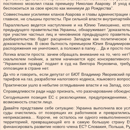
постоянно мозолил глаза премьеру Николаю Азарову. И уход 
беспокоиться за свое кресло как минимум до Рождества”.
Совместными усилиями кланов Азарова и главы администрации п
главное, не слышны протесты. При сильной власти внутрипартий
Параллельно ведется наступление и на Юлию Тимошенко, котор
предыдущего правительства Украины, обнаруживает “доказател
при участии частных лиц и чиновников предыдущего правител
разбирательство будет расценено Западом как политическое 
доказательства. В свою бытность премьером Юлия Владимировна
распоряжения не уничтожил, а положил в папку… Да и просто пос
Логика власти проста: зачем обращать внимание на то, чего нет
скальпелем гнойник, а затем начинается курс консервативног
“Украинская правда” подает в суд на Виктора Януковича, тре
оппозиции в стране нет.
Да что и говорить, если депутат от БЮТ Владимир Яворивский п
тарифов на газ, разработки налогового кодекса, языкового вопрос
Практически ушло в небытие оглядывание власти и на Запад, особ
Справедливости ради надо признать, что разочарование обоюдно 
Сегодняшняя позиция ЕС с резолюциями, предупреждениями, у
возможность спасти лицо.
Давайте представим себе ситуацию: Украина выполнила все ус
суды очистились от позорящих их работников и превратились
неприкасаема… Короче, не осталось ни одного невыполненного
территорией, превращающей его в самую большую страну ЕС,
финансировать развитие нового члена ЕС? Словакия, Польша, Ру