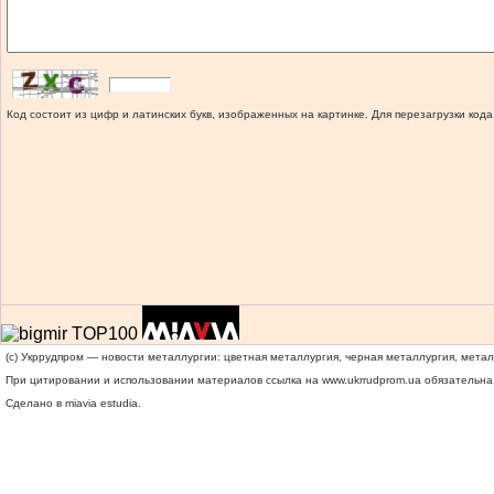
Код состоит из цифр и латинских букв, изображенных на картинке. Для перезагрузки кода
(c) Укррудпром — новости металлургии: цветная металлургия, черная металлургия, мета
При цитировании и использовании материалов ссылка на
www.ukrrudprom.ua
обязательна.
Сделано в miavia estudia.