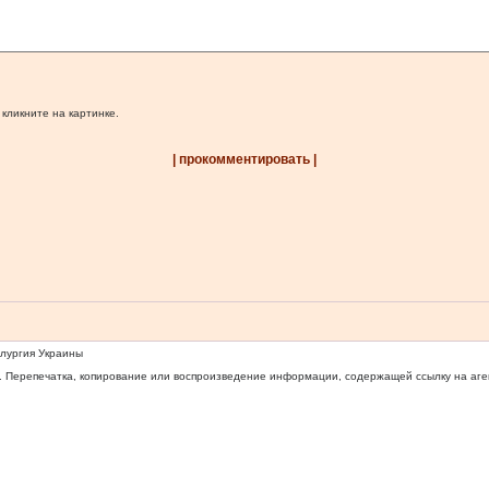
 кликните на картинке.
| прокомментировать |
ллургия Украины
 Перепечатка, копирование или воспроизведение информации, содержащей ссылку на агентс