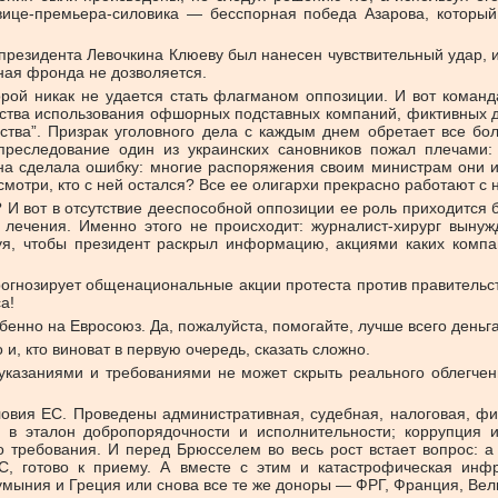
вице-премьера-силовика — бесспорная победа Азарова, который
резидента Левочкина Клюеву был нанесен чувствительный удар, и 
ная фронда не дозволяется.
ой никак не удается стать флагманом оппозиции. И вот команд
ьства использования офшорных подставных компаний, фиктивных 
ьства”. Призрак уголовного дела с каждым днем обретает все б
преследование один из украинских сановников пожал плечами:
 сделала ошибку: многие распоряжения своим министрам они или
мотри, кто с ней остался? Все ее олигархи прекрасно работают с 
? И вот в отсутствие дееспособной оппозиции ее роль приходится б
о лечения. Именно этого не происходит: журналист-хирург вынуж
буя, чтобы президент раскрыл информацию, акциями каких компан
рогнозирует общенациональные акции протеста против правительств
а!
енно на Евросоюз. Да, пожалуйста, помогайте, лучше всего деньга
и, кто виноват в первую очередь, сказать сложно.
казаниями и требованиями не может скрыть реального облегчен
ловия ЕС. Проведены административная, судебная, налоговая, ф
 в эталон добропорядочности и исполнительности; коррупция и
 требования. И перед Брюсселем во весь рост встает вопрос: а
 готово к приему. А вместе с этим и катастрофическая инфрас
мыния и Греция или снова все те же доноры — ФРГ, Франция, Вели