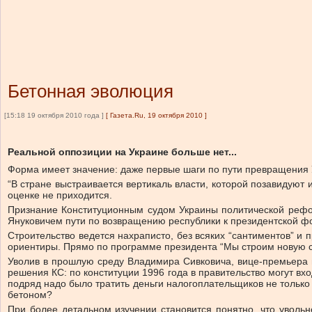
Бетонная эволюция
[15:18 19 октября 2010 года ]
[
Газета.Ru, 19 октября 2010
]
Реальной оппозиции на Украине больше нет...
Форма имеет значение: даже первые шаги по пути превращения У
“В стране выстраивается вертикаль власти, которой позавидуют 
оценке не приходится.
Признание Конституционным судом Украины политической рефо
Януковичем пути по возвращению республики к президентской ф
Строительство ведется нахраписто, без всяких “сантиментов” и
ориентиры. Прямо по программе президента “Мы строим новую с
Уволив в прошлую среду Владимира Сивковича, вице-премьера 
решения КС: по конституции 1996 года в правительство могут вх
подряд надо было тратить деньги налогоплательщиков не только н
бетоном?
При более детальном изучении становится понятно, что уволь