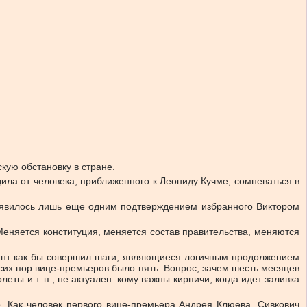
кую обстановку в стране.
дила от человека, приближенного к Леониду Кучме, сомневаться в
 явилось лишь еще одним подтверждением избранного Виктором
Меняется конституция, меняется состав правительства, меняются
рант как бы совершил шаги, являющиеся логичным продолжением
 сих пор вице-премьеров было пять. Вопрос, зачем шесть месяцев
ты и т. п., не актуален: кому важны кирпичи, когда идет заливка
. Как человек первого вице-премьера Андрея Клюева, Сивкович