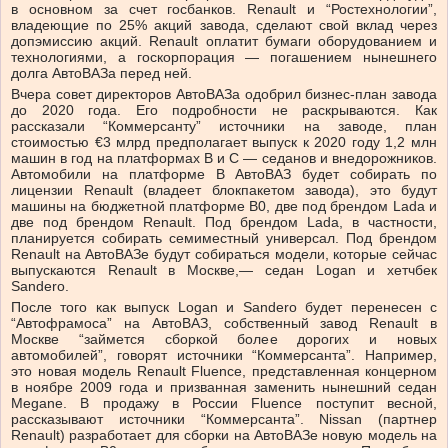
в основном за счет госбанков. Renault и “Ростехнологии”,
владеющие по 25% акций завода, сделают свой вклад через
допэмиссию акций. Renault оплатит бумаги оборудованием и
технологиями, а госкорпорация — погашением нынешнего
долга АвтоВАЗа перед ней.
Вчера совет директоров АвтоВАЗа одобрил бизнес-план завода
до 2020 года. Его подробности не раскрываются. Как
рассказали “Коммерсанту” источники на заводе, план
стоимостью €3 млрд предполагает выпуск к 2020 году 1,2 млн
машин в год на платформах В и С — седанов и внедорожников.
Автомобили на платформе В АвтоВАЗ будет собирать по
лицензии Renault (владеет блокпакетом завода), это будут
машины на бюджетной платформе В0, две под брендом Lada и
две под брендом Renault. Под брендом Lada, в частности,
планируется собирать семиместный универсал. Под брендом
Renault на АвтоВАЗе будут собираться модели, которые сейчас
выпускаются Renault в Москве,— седан Logan и хетчбек
Sandero.
После того как выпуск Logan и Sandero будет перенесен с
“Автофрамоса” на АвтоВАЗ, собственный завод Renault в
Москве “займется сборкой более дорогих и новых
автомобилей”, говорят источники “Коммерсанта”. Например,
это новая модель Renault Fluence, представленная концерном
в ноябре 2009 года и призванная заменить нынешний седан
Megane. В продажу в России Fluence поступит весной,
рассказывают источники “Коммерсанта”. Nissan (партнер
Renault) разработает для сборки на АвтоВАЗе новую модель на