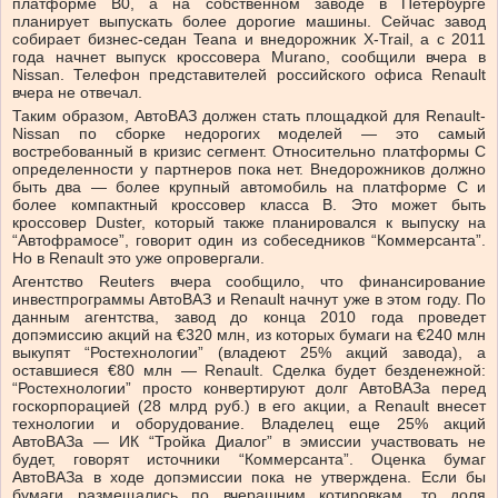
платформе В0, а на собственном заводе в Петербурге
планирует выпускать более дорогие машины. Сейчас завод
собирает бизнес-седан Teana и внедорожник X-Trail, а с 2011
года начнет выпуск кроссовера Murano, сообщили вчера в
Nissan. Телефон представителей российского офиса Renault
вчера не отвечал.
Таким образом, АвтоВАЗ должен стать площадкой для Renault-
Nissan по сборке недорогих моделей — это самый
востребованный в кризис сегмент. Относительно платформы С
определенности у партнеров пока нет. Внедорожников должно
быть два — более крупный автомобиль на платформе С и
более компактный кроссовер класса В. Это может быть
кроссовер Duster, который также планировался к выпуску на
“Автофрамосе”, говорит один из собеседников “Коммерсанта”.
Но в Renault это уже опровергали.
Агентство Reuters вчера сообщило, что финансирование
инвестпрограммы АвтоВАЗ и Renault начнут уже в этом году. По
данным агентства, завод до конца 2010 года проведет
допэмиссию акций на €320 млн, из которых бумаги на €240 млн
выкупят “Ростехнологии” (владеют 25% акций завода), а
оставшиеся €80 млн — Renault. Сделка будет безденежной:
“Ростехнологии” просто конвертируют долг АвтоВАЗа перед
госкорпорацией (28 млрд руб.) в его акции, а Renault внесет
технологии и оборудование. Владелец еще 25% акций
АвтоВАЗа — ИК “Тройка Диалог” в эмиссии участвовать не
будет, говорят источники “Коммерсанта”. Оценка бумаг
АвтоВАЗа в ходе допэмиссии пока не утверждена. Если бы
бумаги размещались по вчерашним котировкам, то доля