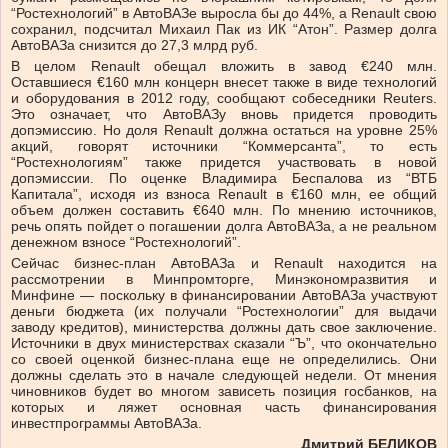
“Ростехнологий” в АвтоВАЗе выросла бы до 44%, а Renault свою
сохранил, подсчитал Михаил Пак из ИК “Атон”. Размер долга
АвтоВАЗа снизится до 27,3 млрд руб.
В целом Renault обещал вложить в завод €240 млн.
Оставшиеся €160 млн концерн внесет также в виде технологий
и оборудования в 2012 году, сообщают собеседники Reuters.
Это означает, что АвтоВАЗу вновь придется проводить
допэмиссию. Но доля Renault должна остаться на уровне 25%
акций, говорят источники “Коммерсанта”, то есть
“Ростехнологиям” также придется участвовать в новой
допэмиссии. По оценке Владимира Беспалова из “ВТБ
Капитала”, исходя из взноса Renault в €160 млн, ее общий
объем должен составить €640 млн. По мнению источников,
речь опять пойдет о погашении долга АвтоВАЗа, а не реальном
денежном взносе “Ростехнологий”.
Сейчас бизнес-план АвтоВАЗа и Renault находится на
рассмотрении в Минпромторге, Минэкономразвития и
Минфине — поскольку в финансировании АвтоВАЗа участвуют
деньги бюджета (их получали “Ростехнологии” для выдачи
заводу кредитов), министерства должны дать свое заключение.
Источники в двух министерствах сказали “Ъ”, что окончательно
со своей оценкой бизнес-плана еще не определились. Они
должны сделать это в начале следующей недели. От мнения
чиновников будет во многом зависеть позиция госбанков, на
которых и ляжет основная часть финансирования
инвестпрограммы АвтоВАЗа.
Дмитрий БЕЛИКОВ