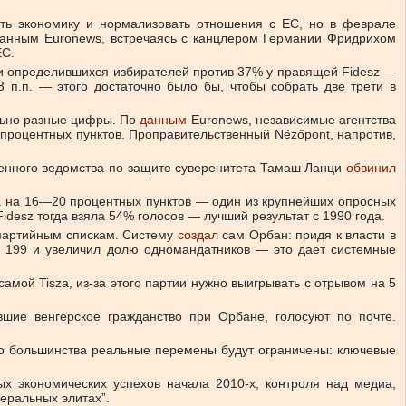
ить экономику и нормализовать отношения с ЕС, но в феврале
 данным Euronews, встречаясь с канцлером Германии Фридрихом
ЕС.
ди определившихся избирателей против 37% у правящей Fidesz —
 п.п. — этого достаточно было бы, чтобы собрать две трети в
льно разные цифры. По
данным
Euronews, независимые агентства
 процентных пунктов. Проправительственный Nézőpont, напротив,
твенного ведомства по защите суверенитета Тамаш Ланци
обвинил
а на 16—20 процентных пунктов — один из крупнейших опросных
idesz тогда взяла 54% голосов — лучший результат с 1990 года.
 партийным спискам. Систему
создал
сам Орбан: придя к власти в
до 199 и увеличил долю одномандатников — это дает системные
самой Tisza, из-за этого партии нужно выигрывать с отрывом на 5
шие венгерское гражданство при Орбане, голосуют по почте.
го большинства реальные перемены будут ограничены: ключевые
х экономических успехов начала 2010-х, контроля над медиа,
еральных элитах”.