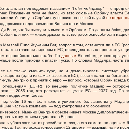
аботала план под кодовым названием “Гейм-чейнджер” — с предл
йтинг. Покушения пока не было, но зато союзные Орбану власти 
инили Украину, в Сербии эту версию на всякий случай
не поддерж
поддерживают одновременно Вашингтон и Москва.
и Вэнс, чтобы выступить вместе с Орбаном. По данным Axios, дл
: Орбан для них — живое доказательство работоспособности наци
Marshall Fund Жужанны Вег, вопрос в том, останется ли в ЕС “рос
и остается главным лидером в ЕС, последовательно препятствующ
ем европейского масштаба. По
данным
Bloomberg, инвесторы уже
ольше после прихода к власти Туска. По словам Мадьяра, часть 
 не только сменить курс, но и демонтировать систему: убрат
екарства (одни из самых высоких в ЕС), ввести налог на богатств
лкнуть Венгрию к принятию евро — вопрос, который Орбан всегда 
 отношениям (ECFR), во внешней политике Мадьяр — осторожны
о газа — 2035 год, что расходится с целью ЕС — 2027 год. По 
ения поддержки Киева.
 под себя 16 лет. Если конституционного большинства у Мадьяр
нейшие частные компании — под контролем его союзников.
интересов. Именно Венгрия обеспечивает Москве дипломатические
ровать отсутствием единства в Европе.
ана глубоко зависит от российского газа, а его самого, по оценк
курса. Так что исход голосования 12 апреля — важный, но не посл