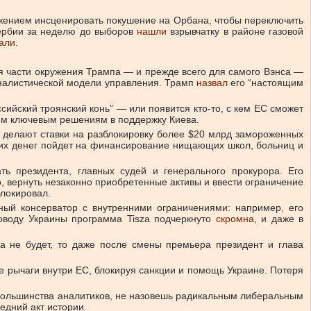
ожением инсценировать покушение на Орбана, чтобы переключить
Сербии за неделю до выборов
нашли
взрывчатку в районе газовой
али
.
я части окружения Трампа — и прежде всего для самого Вэнса —
оналистической модели управления. Трамп
назвал
его “настоящим
сийский троянский конь” — или появится кто-то, с кем ЕС сможет
им ключевым решениям в поддержку Киева.
 делают ставки на разблокировку более $20 млрд замороженных
этих денег пойдет на финансирование нищающих школ, больниц и
ь президента, главных судей и генерального прокурора. Его
о, вернуть незаконно приобретенные активы и ввести ограничение
блокировал.
й консерватор с внутренними ограничениями: например, его
поводу Украины программа Tisza подчеркнуто
скромна
, и даже в
а не будет, то даже после смены премьера президент и глава
 рычаги внутри ЕС, блокируя санкции и помощь Украине. Потеря
ам большинства аналитиков, не назовешь радикальным либеральным
едний акт истории.