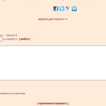
версия для печати >>
ии — введите
и нажмите
| войти |
.
 кликните на картинке.
| прокомментировать |