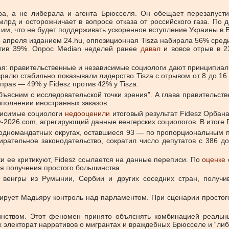
ра, а не либерала и агента Брюсселя. Он обещает перезапуст
лрд и осторожничает в вопросе отказа от российского газа. По
м, что не будет поддерживать ускоренное вступление Украины в 
 апреля изданием 24.hu, оппозиционная Tisza набирала 56% сре
отив 39%. Опрос Median неделей ранее
давал
и вовсе отрыв в 23
вая: правительственные и независимые социологи дают принципиа
вралю стабильно показывали лидерство Tisza с отрывом от 8 до 16
прав — 49% у Fidesz против 42% у Tisza.
еобъясним с исследовательской точки зрения”. А глава правительс
ыполнении иностранных заказов.
ависимые социологи
недооценили
итоговый результат Fidesz Орбан
-2026.com, агрегирующий данные венгерских социологов. В итоге F
в одномандатных округах, оставшиеся 93 — по пропорциональным
ирательное законодательство, сократил число депутатов с 386 
и ее критикуют, Fidesz ссылается на данные переписи. По
оценке
я получения простого большинства.
венгры из Румынии, Сербии и других соседних стран, получив
нтирует Мадьяру контроль над парламентом. При сценарии просто
нством. Этот феномен принято объяснять комбинацией реальны
 электорат нарративов о мигрантах и враждебных Брюсселе и “либ