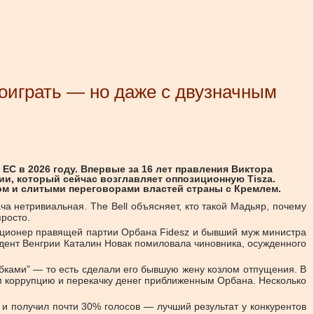
роиграть — но даже с двузначным
ЕС в 2026 году. Впервые за 16 лет правления Виктора
и, который сейчас возглавляет оппозиционную Tisza.
ом и слитыми переговорами властей страны с Кремлем.
 нетривиальная. The Bell объясняет, кто такой Мадьяр, почему
росто.
нкционер правящей партии Орбана Fidesz и бывший муж министра
зидент Венгрии Каталин Новак помиловала чиновника, осужденного
бками” — то есть сделали его бывшую жену козлом отпущения. В
м коррупцию и перекачку денег приближенным Орбана. Несколько
и получил почти 30% голосов — лучший результат у конкурентов