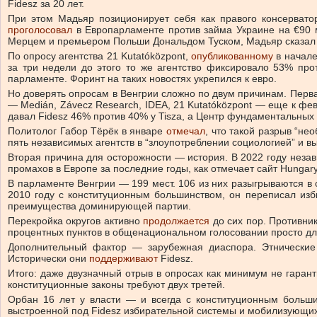
Fidesz за 20 лет.
При этом Мадьяр позиционирует себя как правого консервато
проголосовал
в Европарламенте против займа Украине на €90 м
Мерцем и премьером Польши Дональдом Туском, Мадьяр сказал и
По опросу агентства 21 Kutatóközpont,
опубликованному
в начале
за три недели до этого то же агентство фиксировало 53% пр
парламенте. Форинт на таких новостях укрепился к евро.
Но доверять опросам в Венгрии сложно по двум причинам. Пер
— Medián, Závecz Research, IDEA, 21 Kutatóközpont — еще к фе
давал Fidesz 46% против 40% у Tisza, а Центр фундаментальных 
Политолог Габор Тёрёк в январе
отмечал
, что такой разрыв “н
пять независимых агентств в “злоупотреблении социологией” и в
Вторая причина для осторожности — история. В 2022 году нез
промахов в Европе за последние годы, как отмечает сайт Hungary
В парламенте Венгрии — 199 мест. 106 из них разыгрываются 
2010 году с конституционным большинством, он переписал изб
преимущества доминирующей партии.
Перекройка округов активно
продолжается
до сих пор. Противник
процентных пунктов в общенациональном голосовании просто дл
Дополнительный фактор — зарубежная диаспора. Этнические 
Исторически они
поддерживают
Fidesz.
Итого: даже двузначный отрыв в опросах как минимум не гара
конституционные законы требуют двух третей.
Орбан 16 лет у власти — и всегда с конституционным больши
выстроенной под Fidesz избирательной системы и мобилизующих