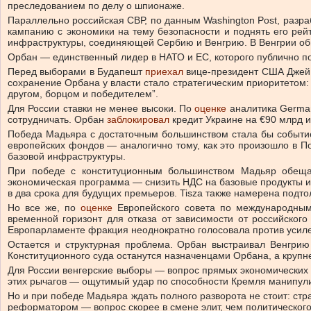
преследованием по делу о шпионаже.
Параллельно российская СВР, по данным Washington Post, разр
кампанию с экономики на тему безопасности и поднять его ре
инфраструктуры, соединяющей Сербию и Венгрию. В Венгрии обв
Орбан — единственный лидер в НАТО и ЕС, которого публично 
Перед выборами в Будапешт
приехал
вице-президент США Джей Д
сохранение Орбана у власти стало стратегическим приоритетом
другом, борцом и победителем”.
Для России ставки не менее высоки. По
оценке
аналитика German 
сотрудничать. Орбан
заблокировал
кредит Украине на €90 млрд 
Победа Мадьяра с достаточным большинством стала бы событи
европейских фондов — аналогично тому, как это произошло в П
базовой инфраструктуры.
При победе с конституционным большинством Мадьяр обещает
экономическая программа — снизить НДС на базовые продукты и л
в два срока для будущих премьеров. Tisza также намерена подто
Но все же, по
оценке
Европейского совета по международным
временной горизонт для отказа от зависимости от российског
Европарламенте фракция неоднократно голосовала против усил
Остается и структурная проблема. Орбан выстраивал Венгрию
Конституционного суда останутся назначенцами Орбана, а круп
Для России венгерские выборы — вопрос прямых экономических 
этих рычагов — ощутимый удар по способности Кремля манипули
Но и при победе Мадьяра ждать полного разворота не стоит: стр
реформатором — вопрос скорее в смене элит, чем политического 