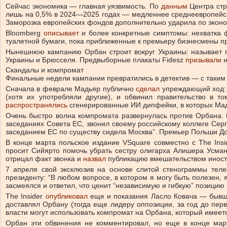
Сейчас экономика — главная уязвимость. По
данным
Центра стр
лишь на 0,5% в 2024—2025 годах — медленнее среднеевропейск
Заморозка европейских фондов дополнительно ударила по эконо
Bloomberg
описывает
и более конкретные симптомы: нехватка 
туалетной бумаги, пока приближенные к премьеру бизнесмены п
Нынешнюю кампанию Орбан строит вокруг Украины: называет пр
Украины и Брюсселя. Предвыборные плакаты Fidesz
призывали
н
Скандалы и компромат
Финальные недели кампании превратились в детектив — с таким к
Сначала в феврале Мадьяр публично
сделал
упреждающий ход: с
(хотя их употребляли другие), и обвинил правительство в т
распространялись
сгенерированные ИИ дипфейки, в которых Мад
Очень быстро волна компромата развернулась против Орбана. 
заседаниях Совета ЕС, звонил своему российскому коллеге Серг
заседанием ЕС по существу сидела Москва”. Премьер Польши Д
В конце марта польское издание VSquare совместно с The Ins
просит Сийярто помочь убрать сестру олигарха Алишера Усман
отрицал факт звонка и
назвал
публикацию вмешательством иност
7 апреля свой эксклюзив на основе слитой стенограммы тел
президенту: “В любом вопросе, в котором я могу быть полезен,
засмеялся и ответил, что ценит “независимую и гибкую” позицию
The Insider
опубликовал
еще и показания Ласло Ковача — бывшег
доставлял Орбану (тогда еще лидеру оппозиции, за год до пер
власти могут использовать компромат на Орбана, который имеет
Орбан эти обвинения не комментировал, но еще в конце мар