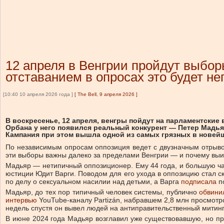
12 апреля в Венгрии пройдут выбор
отставанием в опросах это будет не
[10:40 10 апреля 2026 года ]
[
The Bell, 9 апреля 2026
]
В воскресенье, 12 апреля, венгры пойдут на парламентские
Орбана у него появился реальный конкурент — Петер Мадья
Кампания при этом вышла одной из самых грязных в новей
По независимым опросам оппозиция ведет с двузначным отрывом
эти выборы важны далеко за пределами Венгрии — и почему выи
Мадьяр — нетипичный оппозиционер. Ему 44 года, и большую ча
юстиции Юдит Варги. Поводом для его ухода в оппозицию стал ск
по делу о сексуальном насилии над детьми, а Варга
подписала
по
Мадьяр, до тех пор типичный человек системы, публично
обвини
интервью
YouTube-каналу Partizán, набравшем 2,8 млн просмотр
недель спустя он вывел людей на антиправительственный митин
В июне 2024 года Мадьяр возглавил уже существовавшую, но пр