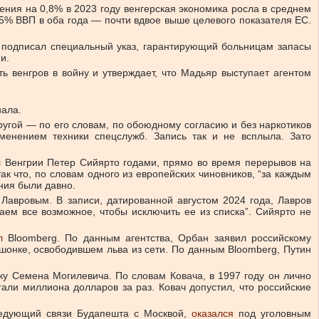
ния на 0,8% в 2023 году венгерская экономика росла в среднем
% ВВП в оба года — почти вдвое выше целевого показателя ЕС.
 подписал специальный указ, гарантирующий больницам запасы
и.
 венгров в войну и утверждает, что Мадьяр выступает агентом
нала.
ругой — по его словам, по обоюдному согласию и без наркотиков
именением техники спецслужб. Запись так и не всплыла. Зато
л Венгрии Петер Сийярто годами, прямо во время перерывов на
к что, по словам одного из европейских чиновников, “за каждым
ения были давно.
Лавровым. В записи, датированной августом 2024 года, Лавров
ем все возможное, чтобы исключить ее из списка”. Сийярто не
л
Bloomberg. По данным агентства, Орбан заявил российскому
ышонке, освободившем льва из сети. По данным Bloomberg, Путин
у Семена Могилевича. По словам Ковача, в 1997 году он лично
али миллиона долларов за раз. Ковач допустил, что российские
ледующий связи Будапешта с Москвой,
оказался
под уголовным