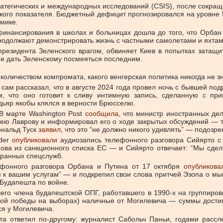
атегических и международных исследований (CSIS), после сокраще
ого показателя. Бюджетный дефицит прогнозировался на уровне 5
мике.
финансирования в школах и больницах дошла до того, что Орбан
родолжают демонстрировать жизнь с частными самолетами и яхтам
езидента Зеленского врагом, обвиняет Киев в попытках затащить
е дать Зеленскому посмеяться последним.
оличеством компромата, какого венгерская политика никогда не з
ам рассказал, что в августе 2024 года провел ночь с бывшей под
ом, что оно готовит к сливу интимную запись, сделанную с пр
ьяр якобы клялся в верности Брюсселю.
В марте Washington Post
сообщила
, что министр иностранных де
ею Лаврову и информировал его о ходе закрытых обсуждений — та
ональд Туск
заявил
, что это “не должно никого удивлять” — подозр
ider
опубликовали
аудиозапись телефонного разговора Сийярто с 
ова из санкционного списка ЕС — и Сийярто отвечает: “Мы сдела
ранных спецслужб.
ефонного разговора Орбана и Путина от 17 октября
опубликова
 я к вашим услугам” — и подкрепил свои слова притчей Эзопа о м
 Будапешта по войне.
о члена будапештской ОПГ, работавшего в 1990-х на группировк
вой победы на выборах) наличные от Могилевича — суммы достиг
ся у Могилевича.
та ответил по-другому: журналист Сабольч Паньи, годами расс