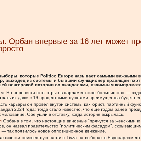
ы. Орбан впервые за 16 лет может п
просто
 выборы, которые Politico Europe называет самыми важными в 
р, выходец из системы и бывший функционер правящей парти
шей венгерской истории со скандалами, взаимным компромат
. Но перевести этот отрыв в парламентское большинство — задача
грать их даже с 19 процентными пунктами преимущества будет неп
сть карьеры он провел внутри системы как юрист, партийный фу
андал 2024 года: тогда стало известно, что еще годом ранее пре
милование. Обе ушли в отставку, когда история вскрылась.
л
Орбана в том, что настоящие виновные “прячутся за женскими ю
ов, он назвал правительство “политическим фасадом”, скрывающи
г — так появилось новое оппозиционное движение.
актически неизвестную партию Tisza на выборах в Европарламент 