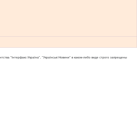
тва "Iнтерфакс-Україна", "Українськi Новини" в каком-либо виде строго запрещены