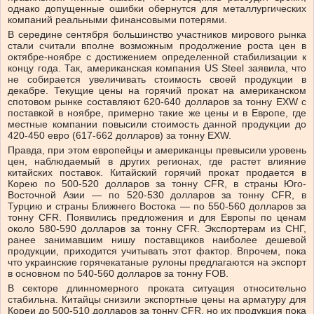
однако допущенные ошибки обернутся для металлургических
компаний реальными финансовыми потерями.
В середине сентября большинство участников мирового рынка
стали считали вполне возможным продолжение роста цен в
октябре-ноябре с достижением определенной стабилизации к
концу года. Так, американская компания US Steel заявила, что
не собирается увеличивать стоимость своей продукции в
декабре. Текущие цены на горячий прокат на американском
спотовом рынке составляют 620-640 долларов за тонну EXW с
поставкой в ноябре, примерно такие же цены и в Европе, где
местные компании повысили стоимость данной продукции до
420-450 евро (617-662 долларов) за тонну EXW.
Правда, при этом европейцы и американцы превысили уровень
цен, наблюдаемый в других регионах, где растет влияние
китайских поставок. Китайский горячий прокат продается в
Корею по 500-520 долларов за тонну CFR, в страны Юго-
Восточной Азии — по 520-530 долларов за тонну CFR, в
Турцию и страны Ближнего Востока — по 550-560 долларов за
тонну CFR. Появились предложения и для Европы по ценам
около 580-590 долларов за тонну CFR. Экспортерам из СНГ,
ранее занимавшим нишу поставщиков наиболее дешевой
продукции, приходится учитывать этот фактор. Впрочем, пока
что украинские горячекатаные рулоны предлагаются на экспорт
в основном по 540-560 долларов за тонну FOB.
В секторе длинномерного проката ситуация относительно
стабильна. Китайцы снизили экспортные цены на арматуру для
Кореи до 500-510 долларов за тонну CFR, но их продукция пока