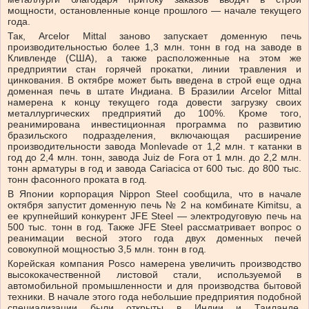
мощности, остановленные конце прошлого — начале текущего
года.
Так, Arcelor Mittal заново запускает доменную печь
производительностью более 1,3 млн. тонн в год на заводе в
Кливленде (США), а также расположенные на этом же
предприятии стан горячей прокатки, линии травления и
цинкования. В октябре может быть введена в строй еще одна
доменная печь в штате Индиана. В Бразилии Arcelor Mittal
намерена к концу текущего года довести загрузку своих
металлургических предприятий до 100%. Кроме того,
реанимирована инвестиционная программа по развитию
бразильского подразделения, включающая расширение
производительности завода Monlevade от 1,2 млн. т катанки в
год до 2,4 млн. тонн, завода Juiz de Fora от 1 млн. до 2,2 млн.
тонн арматуры в год и завода Cariacica от 600 тыс. до 800 тыс.
тонн фасонного проката в год.
В Японии корпорация Nippon Steel сообщила, что в начале
октября запустит доменную печь № 2 на комбинате Kimitsu, а
ее крупнейший конкурент JFE Steel — электродуговую печь на
500 тыс. тонн в год. Также JFE Steel рассматривает вопрос о
реанимации весной этого года двух доменных печей
совокупной мощностью 3,5 млн. тонн в год.
Корейская компания Posco намерена увеличить производство
высококачественной листовой стали, используемой в
автомобильной промышленности и для производства бытовой
техники. В начале этого года небольшие предприятия подобной
специализации были открыты в Индии и Таиланде,