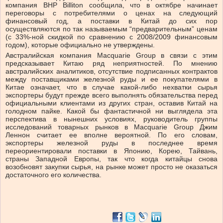
компания BHP Billiton сообщила, что в октябре начинает
переговоры с потребителями о ценах на следующий
финансовый год, а поставки в Китай до сих пор
осуществляются по так называемым “предварительным” ценам
(с 33%-ной скидкой по сравнению с 2008/2009 финансовым
годом), которые официально не утверждены.
Австралийская компания Macquarie Group в связи с этим
предсказывает Китаю ряд неприятностей. По мнению
австралийских аналитиков, отсутствие подписанных контрактов
между поставщиками железной руды и ее покупателями в
Китае означает, что в случае какой-либо нехватки сырья
экспортеры будут прежде всего выполнять обязательства перед
официальными клиентами из других стран, оставив Китай на
голодном пайке. Какой бы фантастичной ни выглядела эта
перспектива в нынешних условиях, руководитель группы
исследований товарных рынков в Macquarie Group Джим
Леннон считает ее вполне вероятной. По его словам,
экспортеры железной руды в последнее время
переориентировали поставки в Японию, Корею, Тайвань,
страны Западной Европы, так что когда китайцы снова
возобновят закупки сырья, на рынке может просто не оказаться
достаточного его количества.