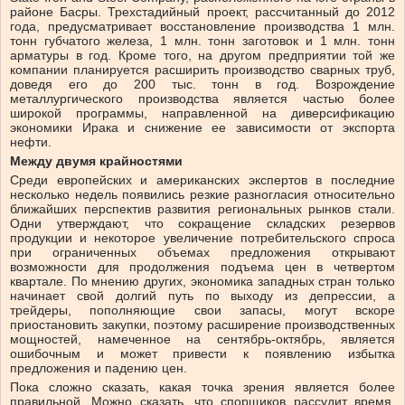
районе Басры. Трехстадийный проект, рассчитанный до 2012
года, предусматривает восстановление производства 1 млн.
тонн губчатого железа, 1 млн. тонн заготовок и 1 млн. тонн
арматуры в год. Кроме того, на другом предприятии той же
компании планируется расширить производство сварных труб,
доведя его до 200 тыс. тонн в год. Возрождение
металлургического производства является частью более
широкой программы, направленной на диверсификацию
экономики Ирака и снижение ее зависимости от экспорта
нефти.
Между двумя крайностями
Среди европейских и американских экспертов в последние
несколько недель появились резкие разногласия относительно
ближайших перспектив развития региональных рынков стали.
Одни утверждают, что сокращение складских резервов
продукции и некоторое увеличение потребительского спроса
при ограниченных объемах предложения открывают
возможности для продолжения подъема цен в четвертом
квартале. По мнению других, экономика западных стран только
начинает свой долгий путь по выходу из депрессии, а
трейдеры, пополняющие свои запасы, могут вскоре
приостановить закупки, поэтому расширение производственных
мощностей, намеченное на сентябрь-октябрь, является
ошибочным и может привести к появлению избытка
предложения и падению цен.
Пока сложно сказать, какая точка зрения является более
правильной. Можно сказать, что спорщиков рассудит время,