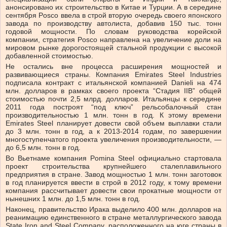
анонсировано их строительство в Китае и Турции. А в середине
сентября Posco ввела в строй вторую очередь своего японского
завода по производству автолиста, добавив 150 тыс. тонн
годовой мощности. По словам руководства корейской
компании, стратегия Posco направлена на увеличение доли на
мировом рынке дорогостоящей стальной продукции с высокой
добавленной стоимостью.
Не остались вне процесса расширения мощностей и
развивающиеся страны. Компания Emirates Steel Industries
подписала контракт с итальянской компанией Danieli на 474
млн. долларов в рамках своего проекта “Стадия IIB” общей
стоимостью почти 2,5 млрд. долларов. Итальянцы к середине
2011 года построят “под ключ” рельсобалочный стан
производительностью 1 млн. тонн в год. К этому времени
Emirates Steel планирует довести свой объем выплавки стали
до 3 млн. тонн в год, а к 2013-2014 годам, по завершении
многоступенчатого проекта увеличения производительности, —
до 6,5 млн. тонн в год.
Во Вьетнаме компания Pomina Steel официально стартовала
проект строительства крупнейшего сталеплавильного
предприятия в стране. Завод мощностью 1 млн. тонн заготовок
в год планируется ввести в строй в 2012 году, к тому времени
компания рассчитывает довести свои прокатные мощности от
нынешних 1 млн. до 1,5 млн. тонн в год.
Наконец, правительство Ирака выделило 400 млн. долларов на
реанимацию единственного в стране металлургического завода
State Iron and Steel Company, расположенного на юге страны в