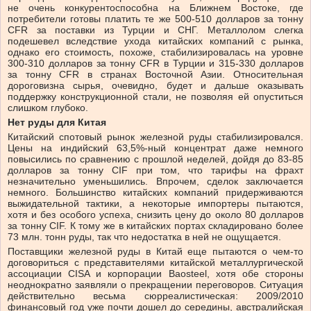
не очень конкурентоспособна на Ближнем Востоке, где
потребители готовы платить те же 500-510 долларов за тонну
CFR за поставки из Турции и СНГ. Металлолом слегка
подешевел вследствие ухода китайских компаний с рынка,
однако его стоимость, похоже, стабилизировалась на уровне
300-310 долларов за тонну CFR в Турции и 315-330 долларов
за тонну CFR в странах Восточной Азии. Относительная
дороговизна сырья, очевидно, будет и дальше оказывать
поддержку конструкционной стали, не позволяя ей опуститься
слишком глубоко.
Нет руды для Китая
Китайский спотовый рынок железной руды стабилизировался.
Цены на индийский 63,5%-ный концентрат даже немного
повысились по сравнению с прошлой неделей, дойдя до 83-85
долларов за тонну CIF при том, что тарифы на фрахт
незначительно уменьшились. Впрочем, сделок заключается
немного. Большинство китайских компаний придерживаются
выжидательной тактики, а некоторые импортеры пытаются,
хотя и без особого успеха, снизить цену до около 80 долларов
за тонну CIF. К тому же в китайских портах складировано более
73 млн. тонн руды, так что недостатка в ней не ощущается.
Поставщики железной руды в Китай еще пытаются о чем-то
договориться с представителями китайской металлургической
ассоциации CISA и корпорации Baosteel, хотя обе стороны
неоднократно заявляли о прекращении переговоров. Ситуация
действительно весьма сюрреалистическая: 2009/2010
финансовый год уже почти дошел до середины, австралийская