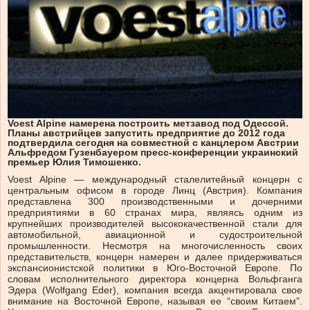
Voest Alpine намерена построить метзавод под Одессой.
Планы австрийцев запустить предприятие до 2012 года
подтвердила сегодня на совместной с канцлером Австрии
Альфредом Гузенбауером пресс-конференции украинский
премьер Юлия Тимошенко.
Voest Alpine — международный сталелитейный концерн с
центральным офисом в городе Линц (Австрия). Компания
представлена 300 производственными и дочерними
предприятиями в 60 странах мира, являясь одним из
крупнейших производителей высококачественной стали для
автомобильной, авиационной и судостроительной
промышленности. Несмотря на многочисленность своих
представительств, концерн намерен и далее придерживаться
экспансионистской политики в Юго-Восточной Европе. По
словам исполнительного директора концерна Вольфганга
Эдера (Wolfgang Eder), компания всегда акцентировала свое
внимание на Восточной Европе, называя ее “своим Китаем”.