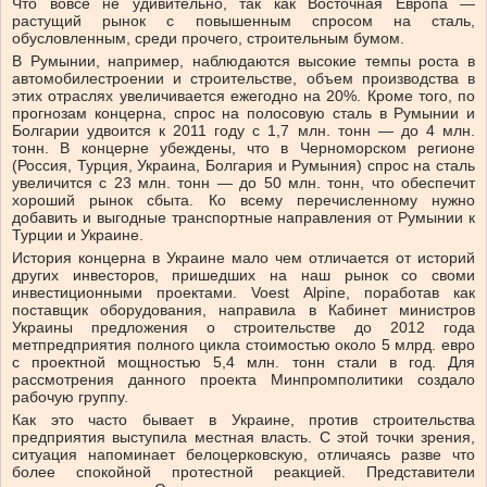
Что вовсе не удивительно, так как Восточная Европа —
растущий рынок с повышенным спросом на сталь,
обусловленным, среди прочего, строительным бумом.
В Румынии, например, наблюдаются высокие темпы роста в
автомобилестроении и строительстве, объем производства в
этих отраслях увеличивается ежегодно на 20%. Кроме того, по
прогнозам концерна, спрос на полосовую сталь в Румынии и
Болгарии удвоится к 2011 году с 1,7 млн. тонн — до 4 млн.
тонн. В концерне убеждены, что в Черноморском регионе
(Россия, Турция, Украина, Болгария и Румыния) спрос на сталь
увеличится с 23 млн. тонн — до 50 млн. тонн, что обеспечит
хороший рынок сбыта. Ко всему перечисленному нужно
добавить и выгодные транспортные направления от Румынии к
Турции и Украине.
История концерна в Украине мало чем отличается от историй
других инвесторов, пришедших на наш рынок со своми
инвестиционными проектами. Voest Alpine, поработав как
поставщик оборудования, направила в Кабинет министров
Украины предложения о строительстве до 2012 года
метпредприятия полного цикла стоимостью около 5 млрд. евро
с проектной мощностью 5,4 млн. тонн стали в год. Для
рассмотрения данного проекта Минпромполитики создало
рабочую группу.
Как это часто бывает в Украине, против строительства
предприятия выступила местная власть. С этой точки зрения,
ситуация напоминает белоцерковскую, отличаясь разве что
более спокойной протестной реакцией. Представители