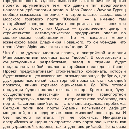
городского совета Одессы высказались категорически против
проекта, аргументируя тем, что данный тип предприятия
нанесет ущерб экологии региона. Мэр Одессы Эдуард Гурвиц
вообще высказывал мнение, что строительство завода около
морского торгового порта “Южный”, — а именно там
австрийский концерн планирует построить завод — является
“глупостью”. Потому как Одесса — туристический центр, и
строительство металлургического предприятия опасно по
экологическим соображениям. Что же касается мнения
южненского мэра Владимира Новацкого, то он убежден, что
планы Voest Alpine являются лишь “теорией”.
Что бы ни думала местная власть, а австрийской компании
Минпромполитики все-таки дало “добро”. В соответствии с
существующими разработками, завод в Украине будет
представлять собой аналог австрийского завода в Линце.
Проект предусматривает строительство комбината, который
будет включать цех коксования, агломерационную фабрику, цех
двух доменных печей, стан горячей прокатки, стан холодной
прокатки, линию горячего оцинкования. До 90% готовой
продукции будет поставляться на экспорт. Кроме того, будут
осуществлены инвестиции в развитие транспортной
инфраструктуры, в частности — в строительство глубоководного
порта. На сегодняшний день — это очень актуальная проблема.
Сегодня почти все порты Украины испытывают дефицит
мощностей, а это сдерживает экономический рост страны. И
без частного капитала тут не обойтись. Инициатива
австрийского концерна по строительству порта очень кстати как
для украинской стороны, так и для австрийской. По словам