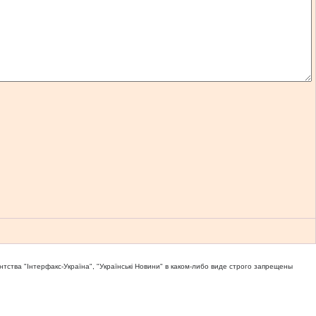
тва "Iнтерфакс-Україна", "Українськi Новини" в каком-либо виде строго запрещены