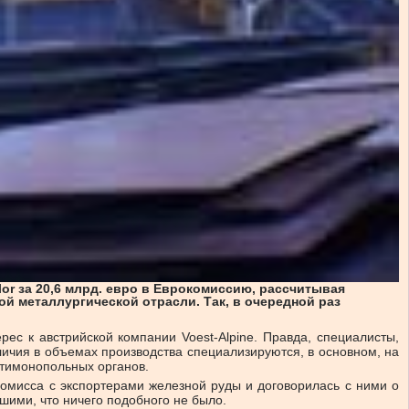
or за 20,6 млрд. евро в Еврокомиссию, рассчитывая
й металлургической отрасли. Так, в очередной раз
рес к австрийской компании Voest-Alpine. Правда, специалисты,
личия в объемах производства специализируются, в основном, на
нтимонопольных органов.
ромисса с экспортерами железной руды и договорилась с ними о
шими, что ничего подобного не было.