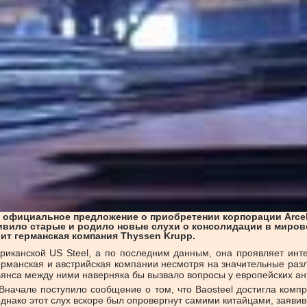
ла официальное предложение о приобретении корпорации Arcel
живило старые и родило новые слухи о консолидации в мирово
ит германская компания Thyssen Krupp.
ериканской US Steel, а по последним данным, она проявляет инте
ерманская и австрийская компании несмотря на значительные раз
альянса между ними наверняка бы вызвало вопросы у европейских а
начале поступило сообщение о том, что Baosteel достигла комп
нако этот слух вскоре был опровергнут самими китайцами, заявив