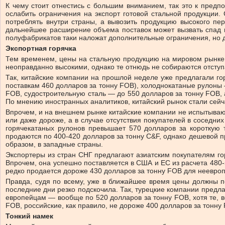
К чему стоит отнестись с большим вниманием, так это к пред
ослабить ограничения на экспорт готовой стальной продукции
потреблять внутри страны, а вывозить продукцию высокого пер
дальнейшее расширение объема поставок может вызвать спад це
полуфабрикатов таки наложат дополнительные ограничения, но д
Экспортная горячка
Тем временем, цены на стальную продукцию на мировом рынке 
неоправданно высокими, однако те отнюдь не собираются отступ
Так, китайские компании на прошлой неделе уже предлагали гор
поставкам 460 долларов за тонну FOB), холоднокатаные рулоны 
FOB, судостроительную сталь — до 550 долларов за тонну FOB, а
По мнению иностранных аналитиков, китайский рынок стали сейч
Впрочем, и на внешнем рынке китайские компании не испытывают
или даже дороже, а в случае отсутствия покупателей в соседни
горячекатаных рулонов превышает 570 долларов за короткую 
продаются по 400-420 долларов за тонну C&F, однако дешевой пр
образом, в западные страны.
Экспортеры из стран СНГ предлагают азиатским покупателям гор
Впрочем, она успешно поставляется в США и ЕС из расчета 480-5
редко продается дороже 430 долларов за тонну FOB для неевроп
Правда, судя по всему, уже в ближайшее время цены должны по
последние дни резко подскочила. Так, турецкие компании предла
европейцам — вообще по 520 долларов за тонну FOB, хотя те, в
FOB, российские, как правило, не дороже 400 долларов за тонну
Тонкий намек