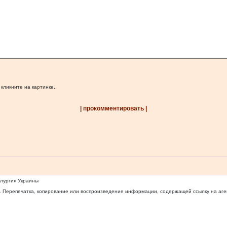
 кликните на картинке.
| прокомментировать |
ллургия Украины
 Перепечатка, копирование или воспроизведение информации, содержащей ссылку на агентс