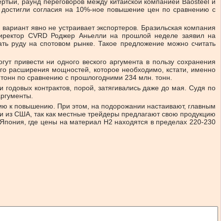
ертый, раунд переговоров между китайской компанией Baosteel и
 достигли согласия на 10%-ное повышение цен по сравнению с
 вариант явно не устраивает экспортеров. Бразильская компания
директор CVRD Роджер Аньелли на прошлой неделе заявил на
ать руду на спотовом рынке. Такое предложение можно считать
ут привести ни одного веского аргумента в пользу сохранения
го расширения мощностей, которое необходимо, кстати, именно
 тонн по сравнению с прошлогодними 234 млн. тонн.
 годовых контрактов, порой, затягивались даже до мая. Судя по
аргументы.
ию к повышению. При этом, на подорожании настаивают, главным
вки из США, так как местные трейдеры предлагают свою продукцию
 Япония, где цены на материал Н2 находятся в пределах 220-230