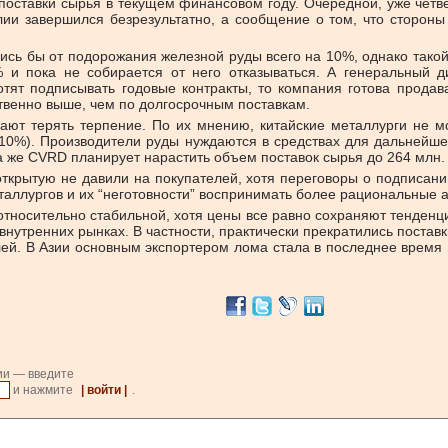
поставки сырья в текущем финансовом году. Очередной, уже четв
ии завершился безрезультатно, а сообщение о том, что стороны
лись бы от подорожания железной руды всего на 10%, однако такой
 и пока не собирается от него отказываться. А генеральный 
отят подписывать годовые контракты, то компания готова продав
ственно выше, чем по долгосрочным поставкам.
ют терять терпение. По их мнению, китайские металлурги не мог
 10%). Производители руды нуждаются в средствах для дальнейше
та же CVRD планирует нарастить объем поставок сырья до 264 млн.
открытую не давили на покупателей, хотя переговоры о подписании
еталлургов и их “неготовности” воспринимать более рациональные 
тносительно стабильной, хотя цены все равно сохраняют тенденц
 внутренних рынках. В частности, практически прекратились поста
лей. В Азии основным экспортером лома стала в последнее время
ии — введите
и нажмите
| войти |
.