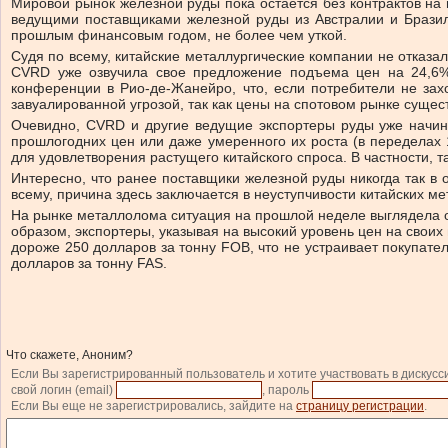
Мировой рынок железной руды пока остается без контрактов на 
ведущими поставщиками железной руды из Австралии и Бразил
прошлым финансовым годом, не более чем уткой.
Судя по всему, китайские металлургические компании не отказа
CVRD уже озвучила свое предложение подъема цен на 24,6%
конференции в Рио-де-Жанейро, что, если потребители не зах
завуалированной угрозой, так как цены на спотовом рынке суще
Очевидно, CVRD и другие ведущие экспортеры руды уже начина
прошлогодних цен или даже умеренного их роста (в переделах
для удовлетворения растущего китайского спроса. В частности, 
Интересно, что ранее поставщики железной руды никогда так в 
всему, причина здесь заключается в неуступчивости китайских м
На рынке металлолома ситуация на прошлой неделе выглядела о
образом, экспортеры, указывая на высокий уровень цен на своих
дороже 250 долларов за тонну FOB, что не устраивает покупате
долларов за тонну FAS.
Что скажете, Аноним?
Если Вы зарегистрированный пользователь и хотите участвовать в дискусс
свой логин (email)
, пароль
Если Вы еще не зарегистрировались, зайдите на
страницу регистрации
.