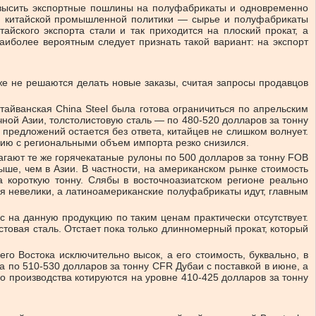
повысить экспортные пошлины на полуфабрикаты и одновременно
нию китайской промышленной политики — сырье и полуфабрикаты
айского экспорта стали и так приходится на плоский прокат, а
аиболее вероятным следует признать такой вариант: на экспорт
е не решаются делать новые заказы, считая запросы продавцов
тайванская China Steel была готова ограничиться по апрельским
ной Азии, толстолистовую сталь — по 480-520 долларов за тонну
 предложений остается без ответа, китайцев не слишком волнует.
нию с региональными объем импорта резко снизился.
агают те же горячекатаные рулоны по 500 долларов за тонну FOB
ыше, чем в Азии. В частности, на американском рынке стоимость
 короткую тонну. Слябы в восточноазиатском регионе реально
тая невелики, а латиноамериканские полуфабрикаты идут, главным
с на данную продукцию по таким ценам практически отсутствует.
стовая сталь. Отстает пока только длинномерный прокат, который
о Востока исключительно высок, а его стоимость, буквально, в
а по 510-530 долларов за тонну CFR Дубаи с поставкой в июне, а
о производства котируются на уровне 410-425 долларов за тонну