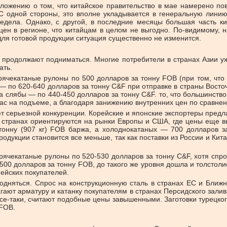
положению о том, что китайское правительство в мае намерено 
. С одной стороны, это вполне укладывается в генеральную ли
едела. Однако, с другой, в последние месяцы большая часть кит
н в регионе, что китайцам в целом не выгодно. По-видимому, н
ля готовой продукции ситуация существенно не изменится.
продолжают подниматься. Многие потребители в странах Азии уж
ать.
ячекатаные рулоны по 500 долларов за тонну FOB (при том, что 
— по 620-640 долларов за тонну C&F при отправке в страны Восточ
 слябы — по 440-450 долларов за тонну C&F. то, что большинство
ас на подъеме, а благодаря занижению внутренних цен по сравне
 серьезной конкуренции. Корейские и японские экспортеры предл
х странах ориентируются на рынки Европы и США, где цены еще в
тонну (907 кг) FOB баржа, а холоднокатаных — 700 долларов за
одукции становится все меньше, так как поставки из России и Ки
ячекатаные рулоны по 520-530 долларов за тонну C&F, хотя спро
00 долларов за тонну FOB, до такого же уровня дошла и толстоли
ейских покупателей.
дняться. Спрос на конструкционную сталь в странах ЕС и Ближнег
гают арматуру и катанку покупателям в странах Персидского залив
се-таки, считают подобные цены завышенными. Заготовки турецког
 FOB.