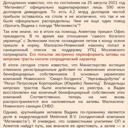
Доподлинно известно, что по состоянию на 25 августа 2021 год
“Метинвест” официально задекларировал лишь 590 млн
долларов дивидендов. То есть 4,2 млрд долларов чистой
прибыли оставалось на столе и не исключено, что так и не
были официально распределены. Чем не еще один повод
сбросить Вадика с поезда “Метинвеста”?
Так или иначе, но в итоге на помощь Ахметову пришел Офис
президента. В то время как отношения “самого богатого
украинца” с Зеленским после охлаждения летом к концу осени
пришли в норму, Малхасян-Новинский наконец попал в
санкционный список за поддержку УПЦ Московского
патриархата.
Его попытки экстренно переоформить активы на
кипрские трасты носили спорадический характер
.
В итоге сегодня стало известно, что Министерство юстиции
отменило регистрационные действия по изменению конечных
бенефициарных собственников 3 основных украинских
компаний Новинского: “Смарт-Холдинга”, “Укргазвыдобутка” и
“Регал Петролеум Корпорейшн (Юкрейн) Лимитед”. Владельцы
кипрских трастов были исключены из реестра, а Вадик
восстановлен как конечный бенефициарный собственник этих
компаний. Соответственно, теперь на них вновь
распространяются все наложенные на активы Малхасяна-
Новинского санкции СНБО.
Однако, крупнейшим активом Вадика по-прежнему является
доля в нидерландской Metinvest B.V. (холдинговой компании
“Метинвеста”). И очевидно, что совместными усилиями ОП и
Ахметов найдут путь, как вначале ее арестовать, а затем — и