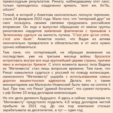
превосходным результатом. Ринату, наблюдавшему этот хаос,
только приходилось озадаченно крякать:
“вот же, бл*дь,
идиот”.
Точкой, в которой у Ахметова окончательно лопнуло терпение,
стало 24 февраля 2022 года. Мало того, что “питерский друг” не
смог пользуясь своими связями предсказать российское
вторжение. Он еще и выпустил обращение от имени группы
ринатовских нардепов
заявление фактически с призывом к
Зеленскому сдаться
на милость путина.
“C'est pire qu'un crime,
c'est une faute”
. Ахметов понял, что Вадик из актива
окончательно превратился в обязательство и от него нужно
срочно избавляться.
Тем паче, что потерпевший, не обращая внимания на
последствия, уже на третьем месяце войны
бросился
интриговать внутри все еще крупнейшей церкви страны, причем
явно в интересах Кремля
. С этого момента вынос тела Вадика
из “Метинвеста” стал лишь вопросом времени. Тем паче, что
Ринат намылился судиться с россией по поводу копенсации,
нанесенного “Метинвесту” ущерба
с использованием самых
дорогих вашингтонских адвокатов
. Делать это с таким
миноритарием как Малхасян-Новинский было явно не comme il
faut. При том, что Ринат “думкой богатеет”, что сумеет получить
с рф более 10 млрд долларов компенсации.
Но это дело далекого будущего. А здесь и сейчас партнерам по
“Метинвесту” предстояло поделить 4,8 млрд долларов чистой
прибыли за 2021 год. До сих пор компания столько
зарабатывала за десятилетие, а тут — один год.