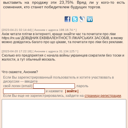
выставить на продажу эти 23,75%. Вряд ли у кого-то есть
сомнения, кто станет победителем будущих торгов.
[2023-04-21 02:14:44] [ Аноним с адреса 198.16.74.* ]
Аніж читати плітки в інтернеті, краще знайти час та почитати про ліки
https://rx.ua/ ДОВІДНИК ЕКВІВАЛЕНТНОСТІ ЛІКАРСЬКИХ ЗАСОБІВ, в якому
можно довідатись багато про що цікаве, та почитати про ліки без реклами.
[2023-04-20 17:22:18] [ Аноним с адреса 31.134.125.* ]
Сколько его предприятия с начала войны украинцев сократили без тоски и
жалости, а тут обычный москаль.
Что скажете, Аноним?
Если Вы зарегистрированный пользователь и хотите участвовать в
дискуссии — введите
свой логин (email)
, пароль
и нажмите
| войти |
.
Если Вы еще не зарегистрировались, зайдите на
страницу регистрации
.