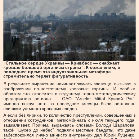
“Стальное сердце Украины — Кривбасс — снабжает
кровью большой организм страны”. К сожалению, в
последнее время эта индустриальная метафора
стремительно теряет фигуративность.
В результате выражение начинает звучать зловеще, вызывая в
воображении по-настоящему кровавые картины. И особым
образом это относится к ведущему горно-металлургическому
предприятию региона — ОАО “Arcelor Mittal Кривой Рог”:
именно вокруг него за последние месяцы было оставлено
слишком уж много кровавых следов…
А если без лирики, то количество преступлений, совершенных в
отношении сотрудников меткомбината с июля текущего года,
зашкаливает. Причем, выражаясь словами Володи Шарапова,
такой “шухер до небес” подняли местные бандиты, что даже
забеспокоился лично министр внутренних дел Юрий Луценко.