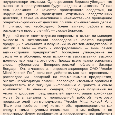
неудовлетворительными. Одновременно Борисов убеждал, что
виновные в преступлениях будут найдены и наказаны. “У нас
есть нарекания на качество проведенного следствия, на
нарушения сроков проведения отдельных следственных
действий, а также на неактивное и некачественное проведение
оперативно-розыскных действий по этим криминальным делам.
Я считаю, что необходимо более активно работать над
раскрытием преступлений”, — сказал Борисов.
В данной связи стоит задаться вопросом: а только ли милиция
виновата в затягивании расследования фактов хищений
продукции с комбината и покушений на его топ-менеджеров? А
нет ли в этом — пусть и опосредованной — вины самой
администрации предприятия? Последнее утверждение не
столь уж и абсурдно, если вспомнить высказывания высоких
должностных лиц на этот счет. Прежде всего нужно вспомнить
слова губернатора Днепропетровской области Виктора
Бондаря. Он, в частности, попросил акционеров ОАО “Arcelor
Mittal Кривой Рог”, если они действительно заинтересованы в
расследовании нападений на топ-менежмент предприятия,
оказать необходимую помощь правоохранительным органом и
предоставить всю текущую информацию о “работе и сбыте
комбината”. По мнению Бондаря, последние покушения на
жизнь и здоровье представителей администрации комбината
могут быть связаны с непрозрачной работой некоторых
представителей топ-менеджмента “Arcelor Mittal Кривой Рог”.
“Если они [собственники] хотят, чтобы правоохранители как
следует этими случаями занимались, то мы войдем и по
серьезному, будем разбираться и расследовать, как работают