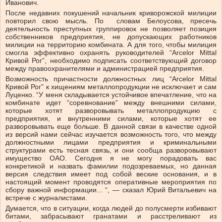
Иванович.
После недавних покушений начальник криворожской милиции
повторил свою мысль. По словам Белоусова, пресечь
деятельность преступных группировок не позволяет позиция
собственников предприятия, не допускающих работников
милиции на территорию комбината. А для того, чтобы милиция
смогла эффективно охранять руководителей “Arcelor Mittal
Кривой Рог”, необходимо подписать соответствующий договор
между правоохранителями и администрацией предприятия.
Возможность причастности должностных лиц “Arcelor Mittal
Кривой Рог” к хищениям металлопродукции не исключает и сам
Луценко. “У меня складывается устойчивое впечатление, что на
комбинате идет “соревнование” между внешними силами,
которые хотят разворовывать металлопродукцию с
предприятия, и внутренними силами, которые хотят ее
разворовывать еще больше. В данной связи в качестве одной
из версий нами сейчас изучается возможность того, что между
должностными лицами предприятия и криминальными
структурами есть тесная связь, и они сообща разворовывают
имущество ОАО. Сегодня я не могу порадовать вас
конкретикой и назвать фамилии подозреваемых, но данная
версия следствия имеет под собой веские основания, и в
настоящий момент проводятся оперативные мероприятия по
сбору важной информации... “, — сказал Юрий Витальевич на
встрече с журналистами.
Думается, что в ситуации, когда людей до полусмерти избивают
битами, забрасывают гранатами и расстреливают из