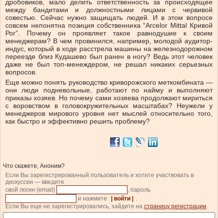
дробовиков, мало делить ответственность за происходящее
между бандитами и должностными лицами с червивой
совестью. Сейчас нужно защищать людей. И в этом вопросе
совсем непонятна позиция собственника “Arcelor Mittal Кривой
Рог”. Почему он проявляет такое равнодушие к своим
менеджерам? В чем провинился, например, молодой аудитор-
индус, который в ходе расстрела машины на железнодорожном
переезде близ Кудашево был ранен в ногу? Ведь этот человек
даже не был топ-менеждером, не решал никаких серьезных
вопросов.
Еще можно понять руководство криворожского меткомбината —
они люди подневольные, работают по найму и выполняют
приказы хозяев. Но почему сами хозяева продолжают мириться
с воровством в головокружительных масштабах? Неужели у
менеджеров мирового уровня нет мыслей относительно того,
как быстро и эффективно решить проблему?
Что скажете, Аноним?
Если Вы зарегистрированный пользователь и хотите участвовать в
дискуссии — введите
свой логин (email)
, пароль
и нажмите
| войти |
.
Если Вы еще не зарегистрировались, зайдите на
страницу регистрации
.