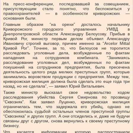
На пресс-конференции, последовавшей за совещанием,
присутствующим стало понятно, что беспокоиться у
правоохранителей — в особенности криворожских —
основания были.
Главным образом “на орехи” досталось начальнику
Криворожского городского управления УМВД в
Днепропетровской области Александру Белоусову. Прибыв в
Кривой Рог, министр первым делом объявил Александру
Ивановичу строгий выговор, причем именно за “Arcelor Mittal
Кривой Рог”. Точнее, за то, что Белоусов не торопится
расследовать уголовные дела, возбужденные по фактам
нападения на сотрудников комбината. “Занимаясь
расследование уголовных дел, возбужденных по фактам
покушений на сотрудников предприятия, была пресечена
деятельность целого ряда мелких преступных групп, которые
занимались воровством продукции с предприятия. Между тем,
криворожская милиция должна была сделать это еще года три
назад, но не сделала”, — заявил Юрий Витальевич.
Также министр высказал свое недовольство ходом
расследования убийства Сергея Смирнова по прозвищу
“Сквозняк”. Как заявил Луценко, криворожская милиция
ограничилась тем, что задержала его убийц, однако не
обеспокоилась судьбой остальных членов преступной группы
“Сквозняка” и других групп. А они отсиделись и, даже не будучи
связаны друг с другом, снова вернулись к своему преступному
бизнесу.
Что касается информации, которую распространили