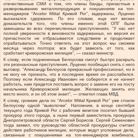
отечественные СМИ о том, что члены банды, причастные к
разворовыванию металлопродукции и покушениям на топ-
менеджеров “Arcelor Mittal Кривой Рог”, задержаны, Луценко
высказался сдержанно. По его словам, еще нет веских
доказательств того, что члены именно этой ОПГ были
замешаны во всех перечисленных преступлениях. “У нас нет
полной уверенности в виновности задержанных, но версия их
причастности не отбрасывается следствием и продолжает
отрабатываться. Точно ответить на этот вопрос мы сможем
месяца через полтора: все будет зависеть от того, как
сработает криворожская милиция”, — сказал министр.
К слову, если подчиненные Белоусова смогут быстро раскрыть
эти резонансные преступления, Луценко пообещал снять с него
выговор. “Александр Белоусов прекрасный профессионал, но я
не могу не признать, что в последнее время он расслабился.
Поэтому если Александр Иванович не соберется и не начнет
работать, нам придется поставить вопрос о замене его на посту
начальника Криворожской милиции. Желающих занять его
место много, и он об этом знает”, — отметил глава МВД.
К слову, громкие дела по “Arcelor Mittal Кривой Рог” уже стоили
Белоусову одной “выволочки”. Напомним, в конце сентября
текущего года Кривой Рог с рабочим визитом посетил бывший
прокурор этого города, а ныне первый заместитель прокурора
Днепропетровской области Сергей Борисов. Сергей Семенович
тогда заявил, что руководство областной прокуратуры считает
действия работников милиции, которые ведут уголовные дела,
связанные с покушениями на топ-менеджеров комбината,