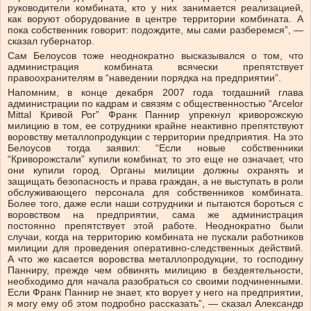
руководители комбината, кто у них занимается реализацией,
как воруют оборудование в центре территории комбината. А
пока собственник говорит: подождите, мы сами разберемся”, —
сказал губернатор.
Сам Белоусов тоже неоднократно высказывался о том, что
администрация комбината всячески препятствует
правоохранителям в “наведении порядка на предприятии”.
Напомним, в конце декабря 2007 года тогдашний глава
администрации по кадрам и связям с общественностью “Arcelor
Mittal Кривой Рог” Франк Паннир упрекнул криворожскую
милицию в том, ее сотрудники крайне неактивно препятствуют
воровству металлопродукции с территории предприятия. На это
Белоусов тогда заявил: “Если новые собственники
“Криворожстали” купили комбинат, то это еще не означает, что
они купили город. Органы милиции должны охранять и
защищать безопасность и права граждан, а не выступать в роли
обслуживающего персонала для собственников комбината.
Более того, даже если наши сотрудники и пытаются бороться с
воровством на предприятии, сама же администрация
постоянно препятствует этой работе. Неоднократно были
случаи, когда на территорию комбината не пускали работников
милиции для проведения оперативно-следственных действий.
А что же касается воровства металлопродукции, то господину
Панниру, прежде чем обвинять милицию в бездеятельности,
необходимо для начала разобраться со своими подчиненными.
Если Франк Паннир не знает, кто ворует у него на предприятии,
я могу ему об этом подробно рассказать”, — сказал Александр