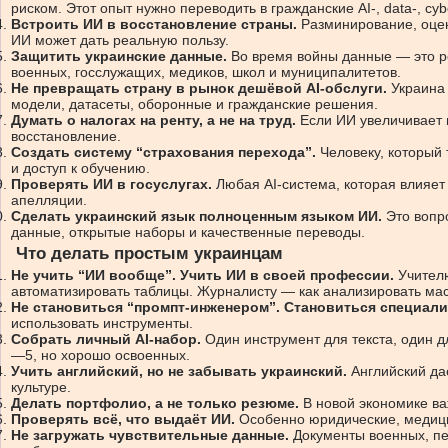
риском. Этот опыт нужно переводить в гражданские AI-, data-, cybe
Встроить ИИ в восстановление страны.
Разминирование, оценк
ИИ может дать реальную пользу.
Защитить украинские данные.
Во время войны данные — это р
военных, госслужащих, медиков, школ и муниципалитетов.
Не превращать страну в рынок дешёвой AI-обслуги.
Украина 
модели, датасеты, оборонные и гражданские решения.
Думать о налогах на ренту, а не на труд.
Если ИИ увеличивает 
восстановление.
Создать систему “страхования перехода”.
Человеку, который 
и доступ к обучению.
Проверять ИИ в госуслугах.
Любая AI-система, которая влияет 
апелляции.
Сделать украинский язык полноценным языком ИИ.
Это вопро
данные, открытые наборы и качественные переводы.
Что делать простым украинцам
Не учить “ИИ вообще”. Учить ИИ в своей профессии.
Учителю
автоматизировать таблицы. Журналисту — как анализировать мас
Не становиться “промпт-инженером”. Становиться специали
использовать инструменты.
Собрать личный AI-набор.
Один инструмент для текста, один дл
—5, но хорошо освоенных.
Учить английский, но не забывать украинский.
Английский даё
культуре.
Делать портфолио, а не только резюме.
В новой экономике важ
Проверять всё, что выдаёт ИИ.
Особенно юридические, медицин
Не загружать чувствительные данные.
Документы военных, пе