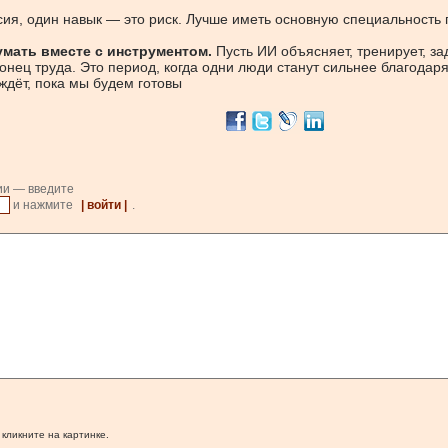
ия, один навык — это риск. Лучше иметь основную специальность 
умать вместе с инструментом.
Пусть ИИ объясняет, тренирует, з
онец труда. Это период, когда одни люди станут сильнее благода
 ждёт, пока мы будем готовы
ии — введите
и нажмите
| войти |
.
 кликните на картинке.