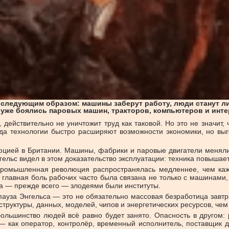
т следующим образом: машины заберут работу, люди станут 
 уже боялись паровых машин, тракторов, компьютеров и интер
 действительно не уничтожит труд как таковой. Но это не значит
гда технологии быстро расширяют возможности экономики, но вы
цией в Британии. Машины, фабрики и паровые двигатели меняли 
гельс видел в этом доказательство эксплуатации: техника повышает
 промышленная революция распространялась медленнее, чем каж
 главная боль рабочих часто была связана не только с машинами, 
да — прежде всего — злодеями были институты.
уза Энгельса — это не обязательно массовая безработица завтра
труктуры, данных, моделей, чипов и энергетических ресурсов, чем
 большинство людей всё равно будет занято. Опасность в друго
е — как оператор, контролёр, временный исполнитель, поставщик