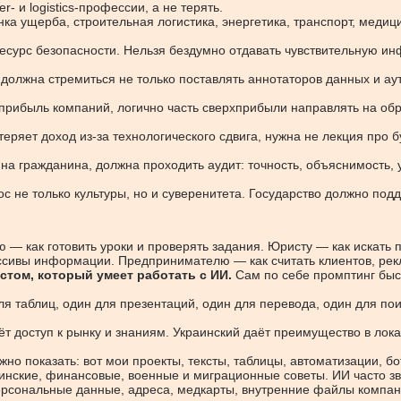
r- и logistics-профессии, а не терять.
а ущерба, строительная логистика, энергетика, транспорт, медиц
есурс безопасности. Нельзя бездумно отдавать чувствительную 
должна стремиться не только поставлять аннотаторов данных и аут
прибыль компаний, логично часть сверхприбыли направлять на обр
теряет доход из-за технологического сдвига, нужна не лекция пр
на гражданина, должна проходить аудит: точность, объяснимость, 
с не только культуры, но и суверенитета. Государство должно по
 — как готовить уроки и проверять задания. Юристу — как искать п
сивы информации. Предпринимателю — как считать клиентов, рекла
стом, который умеет работать с ИИ.
Сам по себе промптинг быс
я таблиц, один для презентаций, один для перевода, один для пои
т доступ к рынку и знаниям. Украинский даёт преимущество в лока
но показать: вот мои проекты, тексты, таблицы, автоматизации, бо
ские, финансовые, военные и миграционные советы. ИИ часто зву
рсональные данные, адреса, медкарты, внутренние файлы компан