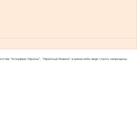
тва "Iнтерфакс-Україна", "Українськi Новини" в каком-либо виде строго запрещены