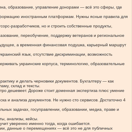
ина, образование, управление донорами — всё это сферы, где
информацию иностранным платформам. Нужны ясные правила для
сорс-разработчиков, но и строить собственные продукты,
азование, переобучение, поддержку ветеранов и региональное
о будущее, а временная финансовая подушка, карьерный маршрут
украинский язык, отсутствие дискриминации, возможность
ддерживать украинские корпуса, терминологию, образовательные
рактику и делать черновики документов. Бухгалтеру — как
му, склад и тексты.
тро дешевеет. Дороже стоит доменная экспертиза плюс умение
ска и анализа документов. Не нужно сто сервисов. Достаточно 4
льных задачах, госуправлении, образовании, медиа, праве и
ты, анализы, кейсы.
чит уверенно именно тогда, когда ошибается.
ии, данные о перемещениях — всё это не для публичных