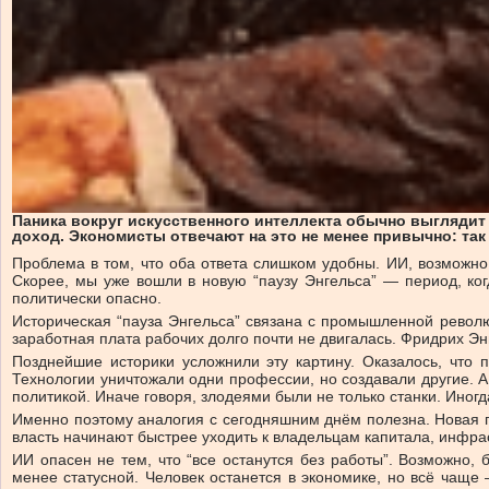
Паника вокруг искусственного интеллекта обычно выгляди
доход. Экономисты отвечают на это не менее привычно: так
Проблема в том, что оба ответа слишком удобны. ИИ, возможно,
Скорее, мы уже вошли в новую “паузу Энгельса” — период, ко
политически опасно.
Историческая “пауза Энгельса” связана с промышленной револю
заработная плата рабочих долго почти не двигалась. Фридрих Эн
Позднейшие историки усложнили эту картину. Оказалось, что
Технологии уничтожали одни профессии, но создавали другие. А
политикой. Иначе говоря, злодеями были не только станки. Иног
Именно поэтому аналогия с сегодняшним днём полезна. Новая па
власть начинают быстрее уходить к владельцам капитала, инфрас
ИИ опасен не тем, что “все останутся без работы”. Возможно,
менее статусной. Человек останется в экономике, но всё чащ