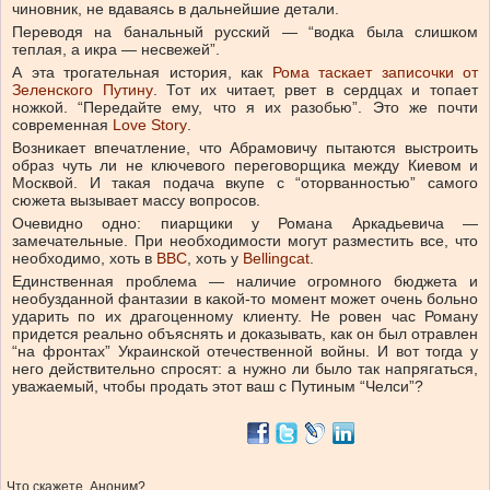
чиновник, не вдаваясь в дальнейшие детали.
Переводя на банальный русский — “водка была слишком
теплая, а икра — несвежей”.
А эта трогательная история, как
Рома таскает записочки от
Зеленского Путину
. Тот их читает, рвет в сердцах и топает
ножкой. “Передайте ему, что я их разобью”. Это же почти
современная
Love Story
.
Возникает впечатление, что Абрамовичу пытаются выстроить
образ чуть ли не ключевого переговорщика между Киевом и
Москвой. И такая подача вкупе с “оторванностью” самого
сюжета вызывает массу вопросов.
Очевидно одно: пиарщики у Романа Аркадьевича —
замечательные. При необходимости могут разместить все, что
необходимо, хоть в
BBC
, хоть у
Bellingcat
.
Единственная проблема — наличие огромного бюджета и
необузданной фантазии в какой-то момент может очень больно
ударить по их драгоценному клиенту. Не ровен час Роману
придется реально объяснять и доказывать, как он был отравлен
“на фронтах” Украинской отечественной войны. И вот тогда у
него действительно спросят: а нужно ли было так напрягаться,
уважаемый, чтобы продать этот ваш с Путиным “Челси”?
Что скажете, Аноним?