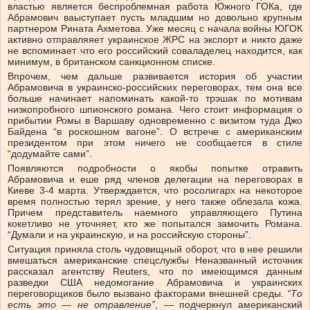
властью является беспроблемная работа Южного ГОКа, где
Абрамович ваыступает пусть младшим но довольно крупным
партнером Рината Ахметова. Уже месяц с начала войны ЮГОК
активно отправляяет украинское ЖРС на экспорт и никто даже
не вспоминает что его российский соваладелец находится, как
минимум, в британском санкционном списке.
Впрочем, чем дальше развивается история об участии
Абрамовича в украинско-российских переговорах, тем она все
больше начинает напоминать какой-то трэшак по мотивам
низкопробного шпионского романа. Чего стоит информация о
прибытии Ромы в Варшаву одновременно с визитом туда Джо
Байдена “в роскошном вагоне”. О встрече с американским
президентом при этом ничего не сообщается в стиле
“додумайте сами”.
Появляются подробности о якобы попытке отравить
Абрамовича и еше ряд членов делегации на переговорах в
Киеве 3-4 марта. Утверждается, что росолигарх на некоторое
время полностью терял зрение, у него также облезала кожа.
Причем представитель наемного управляющего Путина
кокетливо не уточняет, кто же попытался замочить Романа.
“Думали и на украинскую, и на российскую стороны”.
Ситуация приняла столь чудовищный оборот, что в нее решили
вмешаться американские спецслужбы Неназванный источник
рассказал агентству Reuters, что по имеющимся данным
разведки США недомогание Абрамовича и украинских
переговорщиков было вызвано факторами внешней среды.
“То
есть это — не отравление”
, — подчеркнул американский