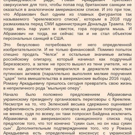
сверхусилия для того, чтобы попав под британские санкции не
оказаться в аналогичном американском списке. И это при том,
что Абрамович был одним из главных фигурантов так
называемого “кремлевского списка”, которым в 2018 году
размахивала перед СМИ администрация Дональда Трампа. Но
тогда весь пар ушел в свисток, гора породила мышь. И
Абрамович ни тогда, ни сейчас так и не стал объектом
персональных санкций в США.
Это безусловно потребовало от него определенной
изобретательности. И не только финансовой. Помимо попыток
спешно продать “Челси” и остальные значимые активы
российскому олигарху, который начинал как подручный
Березовского, а затем не просто вышел из тени учителя, но и
почти на десятилетие превратился в держателя ключевых
путинских активов (параллельно выполняя мелкие поручения
“царя” типа вмешательства в американские выборы 2016 года),
Роману Аркадьевичу пришлось сегодня превратить свою жизнь
в неприличного рода “мыльную оперу”.
Начало было положено предложением Абрамовича
украинскому президенту организовать переговоры с Кремлем.
Несмотря на то, что Зеленский весьма сдержанно оценивает
эффективность российского олигарха на данном поприще, тем
не менее, судя по всему, он таки попросил Байдена исключить
Абрамовича из американского санкционного списка под
предлогом того, что тот конечно “сукин сын, но он наш сукин
сын”. Дополнительным подтверждением того, что у Романа
Аркадьевича есть определенный консенсус с украинской