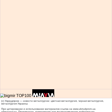
(c) Укррудпром — новости металлургии: цветная металлургия, черная металлургия,
металлургия Украины
При цитировании и использовании материалов ссылка на
www.ukrrudprom.ua
обязательна. Перепечатка, копирование или воспроизведение информации,