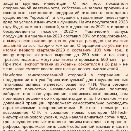
защиты крупных инвестиций. С тех пор, показатели
операционной деятельности, собственные запасы продукции и
экспортные возможности предприятий титанового госхолдинга
существенно “просели”, а ситуация с гарантиями инвестиций
вряд ли успела измениться к лучшему.
Найти покупателя в 2023
году будет намного сложней, чем в довоенном 2021-м и даже в
беспрецедентно тяжелом 2022-м. Фактический выпуск
продукции в апреле-мае-2023 составил 30% от прошлогоднего,
а
выпуск основных концентратов упал до рекордно-критических
значений
за всю историю компании. Операционные
убытки по
итогам первого квартала-2023 г. составили 109 млн. грн
., к
концу второго квартала выросли до 250 млн. и на конец
третьего квартала могут значительно превысить 500 млн. грн.
При этом,
экспорт титана из Украины сократился в 28 раз
и не
ясно, когда сможет восстановиться до довоенных значений.
Наиболее заинтересованной стороной в сохранении и
поддержании статуса “приватизируемых” для государственных
титановых активов, является, разве что ФГИ. Фонд сегодня
проводит полностью независимую от Кабмина политику,
забирает под свое управление конфискованные активы, сам
принимает решения об их приватизации и пр. Но главное — по
довоенной традиции, продолжает самостоятельно руководить
стратегическими госпредприятиями. В итоге, несмотря на
возрождение ОПК и создание новых кластеров Mil-Tech-
индустрии мирового уровня, куда начали вливаться сотни млрд.
грн., государственные титановые активы оказались в стороне от
реформ, продолжают жить своей собственной жизнью и как ни
в чем ни бывало готовятся к приватизации. Из чего будем