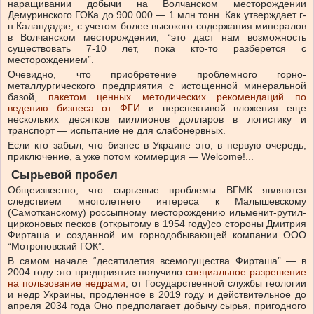
наращивании добычи на Волчанском месторождении
Демуринского ГОКа до 900 000 — 1 млн тонн. Как утверждает г-
н Каландадзе, с учетом более высокого содержания минералов
в Волчанском месторождении, “это даст нам возможность
существовать 7-10 лет, пока кто-то разберется с
месторождением”.
Очевидно, что приобретение проблемного горно-
металлургического предприятия с истощенной минеральной
базой,
пакетом ценных методических рекомендаций по
ведению бизнеса от ФГИ
и перспективой вложения еще
нескольких десятков миллионов долларов в логистику и
транспорт — испытание не для слабонервных.
Если кто забыл, что бизнес в Украине это, в первую очередь,
приключение, а уже потом коммерция — Welcome!...
Сырьевой пробел
Общеизвестно, что сырьевые проблемы ВГМК являются
следствием многолетнего интереса к Малышевскому
(Самотканскому) россыпному месторождению ильменит-рутил-
цирконовых песков (открытому в 1954 году)со стороны Дмитрия
Фирташа и созданной им горнодобывающей компании ООО
“Мотроновский ГОК”.
В самом начале “десятилетия всемогущества Фирташа” — в
2004 году это предприятие получило
специальное разрешение
на пользование недрами
, от Государственной службы геологии
и недр Украины, продленное в 2019 году и действительное до
апреля 2034 года Оно предполагает добычу сырья, пригодного