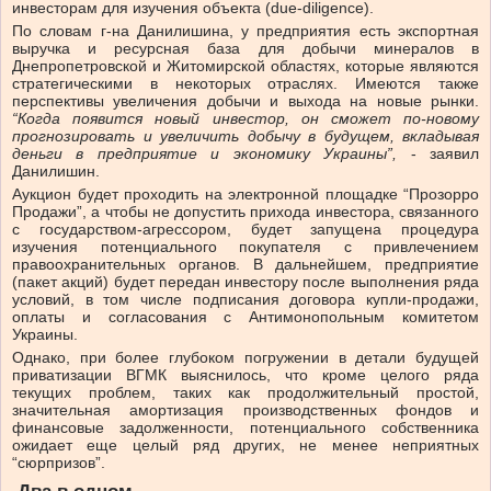
инвесторам для изучения объекта (due-diligence).
По словам г-на Данилишина, у предприятия есть экспортная
выручка и ресурсная база для добычи минералов в
Днепропетровской и Житомирской областях, которые являются
стратегическими в некоторых отраслях. Имеются также
перспективы увеличения добычи и выхода на новые рынки.
“Когда появится новый инвестор, он сможет по-новому
прогнозировать и увеличить добычу в будущем, вкладывая
деньги в предприятие и экономику Украины”,
- заявил
Данилишин.
Аукцион будет проходить на электронной площадке “Прозорро
Продажи”, а чтобы не допустить прихода инвестора, связанного
с государством-агрессором, будет запущена процедура
изучения потенциального покупателя с привлечением
правоохранительных органов. В дальнейшем, предприятие
(пакет акций) будет передан инвестору после выполнения ряда
условий, в том числе подписания договора купли-продажи,
оплаты и согласования с Антимонопольным комитетом
Украины.
Однако, при более глубоком погружении в детали будущей
приватизации ВГМК выяснилось, что кроме целого ряда
текущих проблем, таких как продолжительный простой,
значительная амортизация производственных фондов и
финансовые задолженности, потенциального собственника
ожидает еще целый ряд других, не менее неприятных
“сюрпризов”.
Два в одном