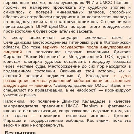
нерешенным, все же, новое руководство ФГИ и UMCC Titanium,
похоже, не намерено продолжать эту судебную эпопею и
смирилось с потерей минеральных запасов, способных
обеспечить потребности предприятия на десятилетия вперед и
на порядок увеличить его стартовую стоимость. Со слиянием и
приватизацией ВГМК-ДемГОКа история этого юридического
противостояния будет окончательно закрыта.
К слову, аналогичная ситуация сложилась также с
Селищанским месторождением титановых руд в Житомирской
области. Его тоже
вернули государству после аннулирования
лицензий
на пользование недрами компаниям Дмитрия
Фирташа “Валки-Ильменит” и Междуреченский ГОК, однако
юристам олигарха удалось остановить процедуру возврата
через местные суды. Месторождение до сих пор находится в
подвешенном состоянии. Окончания этой истории, как и
активной позиции подчиненных Д. Каландадзе
в деле
возвращения некогда утраченной собственности ее законным
владельцам — невидно
. “Зампредправления UMCC Titanium —
специалист по приватизации, а не наоборот” — иронизируют
участники рынка.
Напомним, что появление Димитри Каландадзе в качестве
зампредседателя правления UMCC Titanium и, фактически
идеолога ее приватизации, сопровождалось слухами о том, что
его задача — примирить титановые интересы Дмитрия
Фирташа и государственные амбиции. Как видим, пока эта
версия никак не опровергнута.
Без выторга