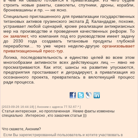
строить новые ракеты, самолеты, спутники, дроны, корабли,
бронемашины и пр. — не ясно.
Специально приглашенного для приватизации государственных
титановых активов грузинского экспата Д. Каландадзе, похоже,
устраивает любой сценарий, кроме реализации антикризисных
мер на производстве и проведения качественных реформ. То
он заявляет
, что компания под его руководством имеет задачу
до 2030 года создавать титановые продукты глубокой
переработки… то уже через неделю-другую
организовывает
приватизационный пресс-тур
.
Логика, последовательность и единство целей во всем этом
многообразии активности всех действующих лиц — явно не
просматриваются. Как итог, шансы на развитие упускаются,
предприятия простаивают и деградируют, а приватизация из
осознанного проекта, превратилась в вялотекущий процесс
ради процесса.
[2023-09-26 16:44:18] [ Аноним с адреса 77.52.67.* ]
Статья интересная , но проплаченная . Некие факты изменены
специально . Интересно , кто заказчик статьи )))
Что скажете, Аноним?
Если Вы зарегистрированный пользователь и хотите участвовать в