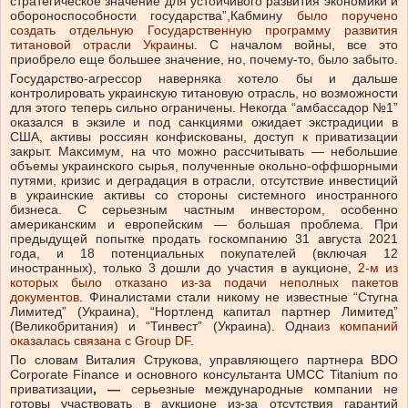
стратегическое значение для устойчивого развития экономики и
обороноспособности государства”,Кабмину
было поручено
создать отдельную Государственную программу развития
титановой отрасли Украины
. С началом войны, все это
приобрело еще большее значение, но, почему-то, было забыто.
Государство-агрессор наверняка хотело бы и дальше
контролировать украинскую титановую отрасль, но возможности
для этого теперь сильно ограничены. Некогда “амбассадор №1”
оказался в экзиле и под санкциями ожидает экстрадиции в
США, активы россиян конфискованы, доступ к приватизации
закрыт. Максимум, на что можно рассчитывать — небольшие
объемы украинского сырья, полученные окольно-оффшорными
путями, кризис и деградация в отрасли, отсутствие инвестиций
в украинские активы со стороны системного иностранного
бизнеса.
С серьезным частным инвестором, особенно
американским и европейским — большая проблема. При
предыдущей попытке продать госкомпанию 31 августа 2021
года, и 18 потенциальных покупателей (включая 12
иностранных), только 3 дошли до участия в аукционе,
2-м из
которых было отказано из-за подачи неполных пакетов
документов
. Финалистами стали никому не известные “Стугна
Лимитед” (Украина), “Нортленд капитал партнер Лимитед”
(Великобритания) и “Тинвест” (Украина). Одна
из компаний
оказалась связана
с Group DF
.
По словам Виталия Струкова, управляющего партнера BDO
Corporate Finance и основного консультанта UMCC Titanium по
приватизации
, —
серьезные международные компании не
готовы участвовать в аукционе из-за отсутствия гарантий