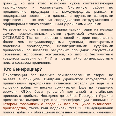
границу, но для этого возможно нужна соответствующая
квалификация и компетенция. Системную работу по
продвижению продукции на международных рынках и
поддержание постоянного диалога с крупными западными
партнерами — не заменит спорадическое сотрудничество с
оффшорами с плохо спрятанными украинскими корнями.
Четвертую по счету попытку приватизации, один из некогда
самых привлекательных лотов украинской экономики —
ОГХК/UMCC Titanium, впервые в своей истории встречает с
более чем полумиллиардными долгами, многократным
падением производства, незавершенными судебными
процессами по возврату ресурсных площадок, отсутствием
серьезных экспортных контрактов, но зато, с безлимитным
кредитом доверия от ФГИ и чрезвычайно жизнерадостным
новым составом правления.
Кто бенефициар?
Приватизации без наличия заинтересованных сторон не
бывает, в принципе.
Выигрыш украинского государства от
приватизации предприятий титановой отрасли да еще и в
условиях войны — весьма сомнителен. Еще до недавнего
времени ОГХК была успешной компанией и стабильно
приносила прибыль. Незадолго до войны, Президент Украины
презентовал американцам план трансформации экономики, в
котором говорилось о создании полного цикла титанового
производства
, также был подписан Указ “О стимулировании
поиска, добычи и обогащения полезных ископаемых, имеющих