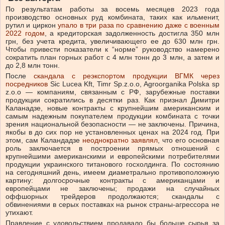
По результатам работы за восемь месяцев 2023 года
производство основных руд комбината, таких как ильменит,
рутил и циркон
упало в три раза по сравнению даже с военным
2022 годом
, а кредиторская задолженность достигла 350 млн
грн, без учета кредита, увеличивающего ее до 630 млн грн.
Чтобы привести показатели к “норме” руководство намерено
сократить план горных работ с 4 млн тонн до 3 млн, а затем и
до 2,8 млн тонн.
После
скандала с реэкспортом продукции ВГМК через
посредников
Sic Lucea Kft, Timr Sp.z.o.o, Agroorganika Polska sp
z.o.o — компаниям, связанным с РФ, зарубежные поставки
продукции сократились в десятки раз. Как признал Димитри
Каланадзе, новые контракты с крупнейшим американским и
самым надежным покупателем продукции комбината c точки
зрения национальной безопасности — не заключены. Причина,
якобы в до сих пор не установленных ценах на 2024 год. При
этом, сам Каландадзе
неоднократно заявлял
, что его основная
роль заключается в построении прямых отношений с
крупнейшими американскими и европейскими потребителями
продукции украинского титанового госхолдинга. По состоянию
на сегодняшний день, имеем диаметрально противоположную
картину: долгосрочные контракты с американцами и
европейцами не заключены; продажи на случайных
оффшорных трейдеров продолжаются; скандалы с
обвинениями в серых поставках на рынок страны-агрессора не
утихают.
Правление с удовольствием продавало бы больше сырья за