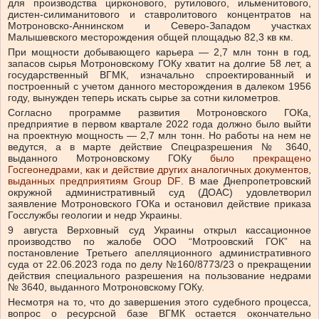
для производства цирконового, рутилового, ильменитового,
дистен-силиманитового и ставролитового концентратов на
Мотроновско-Аннинском и Северо-Западом участках
Малышевского месторождения общей площадью 82,3 кв км.
При мощности добывающего карьера — 2,7 млн тонн в год,
запасов сырья Мотроновскому ГОКу хватит на долгие 58 лет, а
государственный ВГМК, изначально спроектированный и
построенный с учетом данного месторождения в далеком 1956
году, вынужден теперь искать сырье за сотни километров.
Согласно программе развития Мотроновского ГОКа,
предприятие в первом квартале 2022 года должно было выйти
на проектную мощность — 2,7 млн тонн. Но работы на нем не
ведутся, а в марте действие Спецразрешения № 3640,
выданного Мотроновскому ГОКу
было прекращено
Госгеонедрами, как и действие других аналогичных документов,
выданных предприятиям Group DF
. В мае Днепропетровский
окружной административный суд (ДОАС) удовлетворил
заявление Мотроновского ГОКа и остановил действие приказа
Госслужбы геологии и недр Украины.
9 августа Верховный суд Украины открыл кассационное
производство по жалобе ООО “Мотроовский ГОК” на
постановление Третьего апелляционного административного
суда от 22.06.2023 года по делу №160/8773/23 о прекращении
действия специального разрешения на пользование недрами
№ 3640, выданного Мотроновскому ГОКу.
Несмотря на то, что до завершения этого судебного процесса,
вопрос о ресурсной базе ВГМК остается окончательно