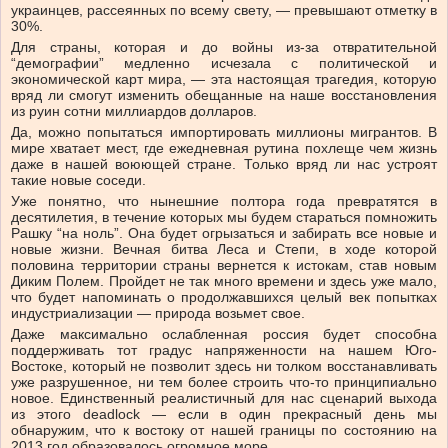
украинцев, рассеянных по всему свету, — превышают отметку в
30%.
Для страны, которая и до войны из-за отвратительной
“демографии” медленно исчезала с политической и
экономической карт мира, — эта настоящая трагедия, которую
вряд ли смогут изменить обещанные на наше восстановления
из руин сотни миллиардов долларов.
Да, можно попытаться импортировать миллионы мигрантов. В
мире хватает мест, где ежедневная рутина похлеще чем жизнь
даже в нашей воюющей стране. Только вряд ли нас устроят
такие новые соседи.
Уже понятно, что нынешние полтора года превратятся в
десятилетия, в течение которых мы будем стараться помножить
Рашку “на ноль”. Она будет огрызаться и забирать все новые и
новые жизни. Вечная битва Леса и Степи, в ходе которой
половина территории страны вернется к истокам, став новым
Диким Полем. Пройдет не так много времени и здесь уже мало,
что будет напоминать о продолжавшихся целый век попытках
индустриализации — природа возьмет свое.
Даже максимально ослабленная россия будет способна
поддерживать тот градус напряженности на нашем Юго-
Востоке, который не позволит здесь ни толком восстанавливать
уже разрушенное, ни тем более строить что-то принципиально
новое. Единственный реалистичный для нас сценарий выхода
из этого deadlock — если в один прекрасный день мы
обнаружим, что к востоку от нашей границы по состоянию на
2013 год образовалось огромное море.