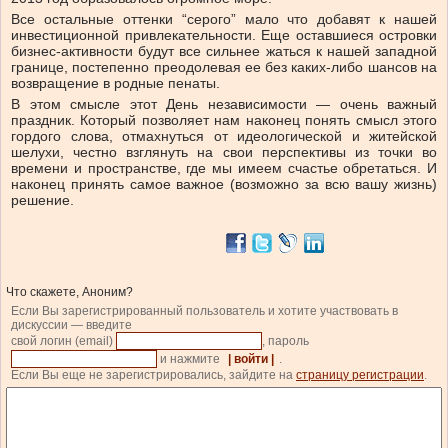
Все остальные оттенки “серого” мало что добавят к нашей
инвестиционной привлекательности. Еще оставшиеся островки
бизнес-активности будут все сильнее жаться к нашей западной
границе, постепенно преодолевая ее без каких-либо шансов на
возвращение в родные пенаты.
В этом смысле этот День независимости — очень важный
праздник. Который позволяет нам наконец понять смысл этого
гордого слова, отмахнуться от идеологической и житейской
шелухи, честно взглянуть на свои перспективы из точки во
времени и пространстве, где мы имеем счастье обретаться. И
наконец принять самое важное (возможно за всю вашу жизнь)
решение.
Что скажете, Аноним?
Если Вы зарегистрированный пользователь и хотите участвовать в
дискуссии — введите
свой логин (email)
, пароль
и нажмите
| войти |
.
Если Вы еще не зарегистрировались, зайдите на
страницу регистрации
.