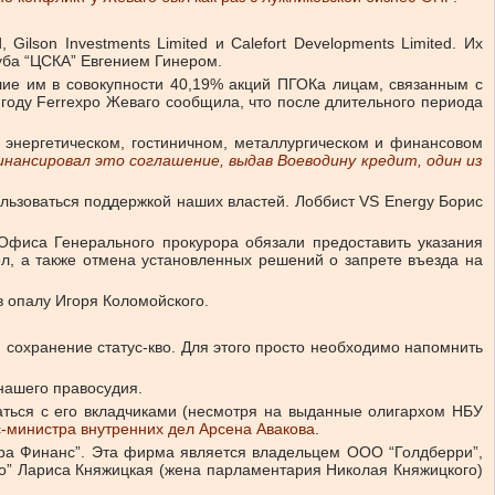
ilson Investments Limited и Calefort Developments Limited. Их
уба “ЦСКА” Евгением Гинером.
шие им в совокупности 40,19% акций ПГОКа лицам, связанным с
15 году Ferrexpo Жеваго сообщила, что после длительного периода
в энергетическом, гостиничном, металлургическом и финансовом
инансировал это соглашение, выдав Воеводину кредит, один из
льзоваться поддержкой наших властей. Лоббист VS Energy Борис
Офиса Генерального прокурора обязали предоставить указания
л, а также отмена установленных решений о запрете въезда на
в опалу Игоря Коломойского.
 сохранение статус-кво. Для этого просто необходимо напомнить
 нашего правосудия.
ваться с его вкладчиками (несмотря на выданные олигархом НБУ
с-министра внутренних дел Арсена Авакова
.
тра Финанс”. Эта фирма является владельцем ООО “Голдберри”,
со” Лариса Княжицкая (жена парламентария Николая Княжицкого)