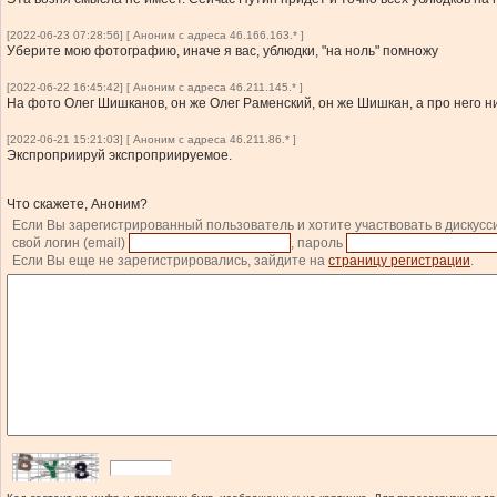
[2022-06-23 07:28:56] [ Аноним с адреса 46.166.163.* ]
Уберите мою фотографию, иначе я вас, ублюдки, "на ноль" помножу
[2022-06-22 16:45:42] [ Аноним с адреса 46.211.145.* ]
На фото Олег Шишканов, он же Олег Раменский, он же Шишкан, а про него ни 
[2022-06-21 15:21:03] [ Аноним с адреса 46.211.86.* ]
Экспроприируй экспроприируемое.
Что скажете, Аноним?
Если Вы зарегистрированный пользователь и хотите участвовать в дискусс
свой логин (email)
, пароль
Если Вы еще не зарегистрировались, зайдите на
страницу регистрации
.