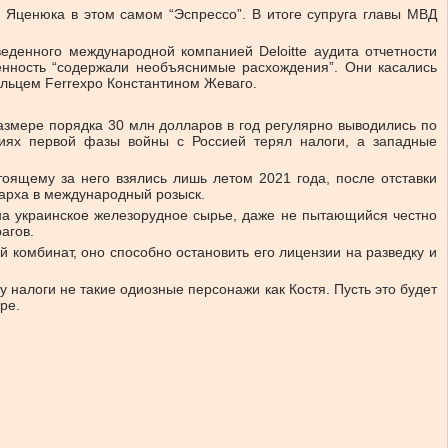
 Яценюка в этом самом “Эспрессо”. В итоге супруга главы МВД
денного международной компанией Deloitte аудита отчетности
венность “содержали необъяснимые расхождения”. Они касались
ельцем Ferrexpo Константином Жеваго.
азмере порядка 30 млн долларов в год регулярно выводились по
овиях первой фазы войны с Россией терял налоги, а западные
тоящему за него взялись лишь летом 2021 года, после отставки
гарха в международный розыск.
на украинское железорудное сырье, даже не пытающийся честно
агов.
й комбинат, оно способно остановить его лицензии на разведку и
у налоги не такие одиозные персонажи как Костя. Пусть это будет
ре.