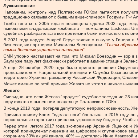
Лужниковские
Напомним, контроль над Полтавским ГОКом пытаются получить 4 
традиционно связывают с бывшим вице-спикером Госдумы РФ Ал
Тяжба тянется с 2005 года и посвящена сделке 2002 года, ко
нынешними владельцами комбината — компаниям Eastcoast United I
судебных разбирательств все претензии были полностью отклоне
В 2021 году нардеп Андрей Герус заявил о выкупе у Гинера и 
бизнесах, их партнером Михаилом Воеводиным.
“Таким образом
самых богатых украинских олигархов”.
СМИ упорно настаивают на том, что Михаил Воеводин — вор в з
Баум уже пару лет фактически работает в администрации Зеленс
А еще 28 октября 2020 года было принято решение Окружного
представителям Национальной полиции и Службы безопасности 
территорию Украины гражданину Российской Федерации, Словенс
Может именно по этой причине Жеваго не хотел в начале нынешне
Жеваго
Очевидно, что если Жеваго “продует” судебное заседание 23 ию
пару фактов о нынешнем владельце Полтавского ГОКа.
В конце 2019 года, потеряв депутатскую неприкосновенность, Же
Причина почему Костя “сделал ноги” банальна: в 2015 году он
персональные гарантии) пришлось украинскому бюджету. Чтобы 
Перед этим, летом 2017 года экс-премьер Арсений Яценюк и И
которой принадлежат лицензии на цифровое и спутниковое веща
сохранила 30% акций канала, 40% — достались Инне Аваковой 