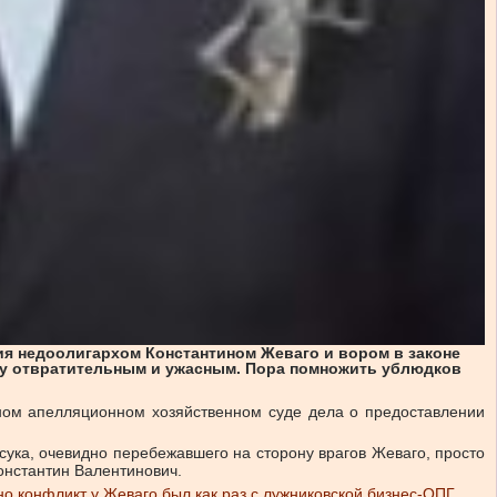
ия недоолигархом Константином Жеваго и вором в законе
у отвратительным и ужасным. Пора помножить ублюдков
ном апелляционном хозяйственном суде дела о предоставлении
сука, очевидно перебежавшего на сторону врагов Жеваго, просто
онстантин Валентинович.
но конфликт у Жеваго был как раз с лужниковской бизнес-ОПГ
.