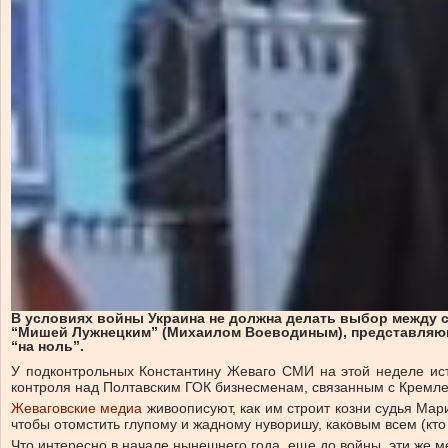
В условиях войны Украина не должна делать выбор между 
“Мишей Лужнецким” (Михаилом Воеводиным), представляющ
“на ноль”.
У подконтрольных Константину Жеваго СМИ на этой неделе ис
контроля над Полтавским ГОК бизнесменам, связанным с Кремл
Жеваговские медиа
живоописуют, как им строит козни судья Мар
чтобы отомстить глупому и жадному нуворишу, каковым всем (кт
Что интересно в начале нынешнего года, еще до войны, эти же м