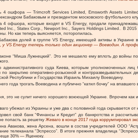
ошфора — Trimcroft Services Limited, Emsworth Assets Limited, G
ександром Бабаковым и президентом московского футбольного кл
гда 4 офшора, которые входят в VS Energy, продали принадлежав
nc., Statex Corp., Newport Inc., Sayers Holdings Limited.. В 20
ны. Но как теперь выясняется, поторопилась.
Бабакова долей в группе VS Energy, имеющей активы в Украине 
, у VS Energy теперь только один акционер — Воеводин. А проф
аконе “Миша Лужнецкий”. Это не мешаело ему вплоть до войны по
кого.
 административного суда Киева, которым уполномоченных лиц 
по закрытию оперативно-розыскной и контрразведывательных де
кой Республики и Государства Израиль Михаилу Воеводину.
го года трогать Воеводина и публично “катил бочку” на впавшего 
ня, это не сулит ничего хорошего воюющей Украине. Впрочем как и
ваго убежал из Украины и уже два с половиной года скрывается от
 довел свой банк “Финансы и Кредит” до банкротства и рассчиты
не попасть за решетку
Жеваго в конце 2017 года коррумпировал эк
нна Авакова, жена Арсена, вошли в состав учредителей ООО “Ас
ние телеканала “Эспрессо”. В итоге прежняя владелица “Эспрес
и еще 30% — Яценюку.