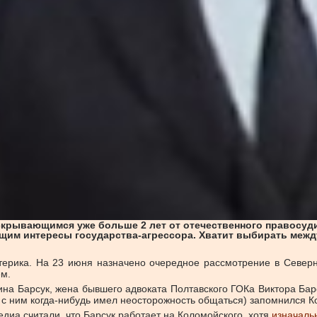
скрывающимся уже больше 2 лет от отечественного правосуд
им интересы государства-агрессора. Хватит выбирать межд
терика. На 23 июня назначено очередное рассмотрение в Север
ем.
ина Барсук, жена бывшего адвоката Полтавского ГОКа Виктора Бар
о с ним когда-нибудь имел неосторожность общаться) запомнился К
едиа считали, что Барсук работает на Коломойского, хотя
изначаль