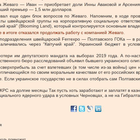
ина Жеваго — Иван — приобретает доли Инны Аваковой и Арсения
вший премьер — 1,5 млн долларов.
вал еще один блок вопросов по Жеваго. Напомним, в ходе прове
раты швейцарской группы на корпоративную социальную ответст
ий край” (Blooming Land), который контролируется основным влад
e в итоге отказался продолжать работу с компанией Жеваго.
 подразделения швейцарской Ferrexpo — Полтавского ГОКа — в р
наличивались через “Квітучий край”. Украинский бюджет в усл
отери им депутатского мандата на выборах 2019 года. А по-нас
рственного бюро расследований объявил бывшего украинского оли
верхприбыль за счет взлетевших (в том числе из-за войны) цен 
отличающийся по своим моральным качествам от его российских вр
. Если украинское государство не в силах отобрать сам Полтавски
ЖРС на долгие месяцы Так пусть хоть заработают и заплатят в казн
нциального ядерного удара в условных Черновцах, а не на Гибралта
я
ноль помножит.