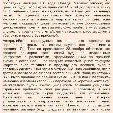
последних месяцев 2011 года. Правда, Мартинс говорит, что
цены на руду (62% Fe) не превысят 140-150 долларов за тонну
CFR Северный Китай, но надеется, что в будущем они начнут
расти. По оценкам аналитиков Vale, которая планирует
экспортировать в четвертом квартале около 68 млн. тонн
мелочей и окатышей, даже при новой системе формирования
цен компания получит весьма неплохую прибыль — во всяком
случае, по сравнению с китайскими заводами, работающими в
убыток или просто без прибылей.
Австралийские горнорудные компании тоже перешли на
короткие контракты, во всяком случае для большинства
поставок. Rio Tinto на презентации 28 ноября объявила, что
продает примерно треть своей руды по квартальным
контрактам с расценками, сформированными по прежней
схеме, а остальное — по средним спотовым ценам текущего
квартала либо текущего и предыдущего месяцев, либо в
спотовых сделках. При этом в октябре Rio Tinto сообщила, что в
третьем квартале ее экспорт составил 60 млн. тонн, из которых
86% было продано по прежней схеме. BHP Billiton известна как
наиболее азартный сторонник перехода на короткие контракты
на железную руду и коксующийся уголь. Компания уже давно
стремится приблизить свои расценки к спотовым, и рост
китайского импорта сырья поддержал эти стремления.
Фактически на прежней схеме, цены в которой
устанавливаются с квартальным лагом, настаивают только
японские сталелитейные компании. Понятно, что поставщики
меньшего размера будут следовать за гигантами, хотя новая