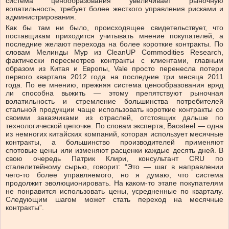
система ценообразования увеличивает рыночную
волатильность, требует более жесткого управления рисками и
администрирования.
Как бы там ни было, происходящее свидетельствует, что
поставщикам приходится учитывать мнение покупателей, а
последние желают перехода на более короткие контракты. По
словам Мелинды Мур из CleanUP Commodities Research,
фактически пересмотрев контракты с клиентами, главным
образом из Китая и Европы, Vale просто перенесла потери
первого квартала 2012 года на последние три месяца 2011
года. По ее мнению, прежняя система ценообразования вряд
ли способна выжить — этому препятствуют рыночная
волатильность и стремление большинства потребителей
стальной продукции чаще использовать короткие контракты со
своими заказчиками из отраслей, отстоящих дальше по
технологической цепочке. По словам эксперта, Baosteel — одна
из немногих китайских компаний, которая использует месячные
контракты, а большинство производителей применяют
спотовые цены или изменяют расценки каждые десять дней. В
свою очередь Патрик Клири, консультант CRU по
сталелитейному сырью, говорит: “Это — шаг в направлении
чего-то более управляемого, но я думаю, что система
продолжит эволюционировать. На каком-то этапе покупателям
не понравится использовать цены, усредненные по кварталу.
Следующим шагом может стать переход на месячные
контракты”.