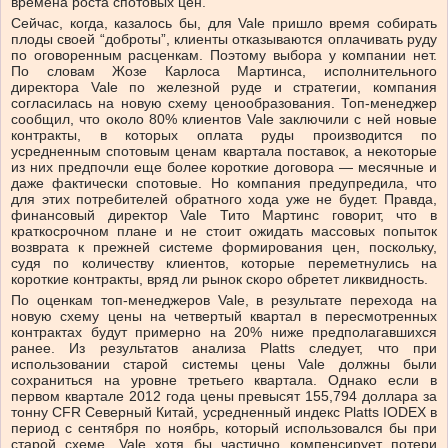
времена роста спотовых цен.
Сейчас, когда, казалось бы, для Vale пришло время собирать
плоды своей “доброты”, клиенты отказываются оплачивать руду
по оговоренным расценкам. Поэтому выбора у компании нет.
По словам Жозе Карлоса Мартинса, исполнительного
директора Vale по железной руде и стратегии, компания
согласилась на новую схему ценообразования. Топ-менеджер
сообщил, что около 80% клиентов Vale заключили с ней новые
контракты, в которых оплата руды производится по
усредненным спотовым ценам квартала поставок, а некоторые
из них предпочли еще более короткие договора — месячные и
даже фактически спотовые. Но компания предупредила, что
для этих потребителей обратного хода уже не будет. Правда,
финансовый директор Vale Тито Мартинс говорит, что в
краткосрочном плане и не стоит ожидать массовых попыток
возврата к прежней системе формирования цен, поскольку,
судя по количеству клиентов, которые переметнулись на
короткие контракты, вряд ли рынок скоро обретет ликвидность.
По оценкам топ-менеджеров Vale, в результате перехода на
новую схему цены на четвертый квартал в пересмотренных
контрактах будут примерно на 20% ниже предполагавшихся
ранее. Из результатов анализа Platts следует, что при
использовании старой системы цены Vale должны были
сохраниться на уровне третьего квартала. Однако если в
первом квартале 2012 года цены превысят 155,794 доллара за
тонну CFR Северный Китай, усредненный индекс Platts IODEX в
период с сентября по ноябрь, который использовался бы при
старой схеме, Vale хотя бы частично компенсирует потери