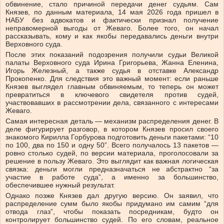
обвинение, стало причиной передачи денег судьям. Сам
Князев, по данным материала, 14 мая 2026 года пришел в
НАБУ без адвокатов и фактически признал получение
неправомерной выгоды от Жеваго. Более того, он начал
рассказывать, кому и как якобы передавались деньги внутри
Верховного суда.
После этих показаний подозрения получили судьи Великой
палаты Верховного суда Ирина Григорьева, Жанна Еленина,
Игорь Железный, а также судья в отставке Александр
Прокопенко. Для следствия это важный момент: если раньше
Князев выглядел главным обвиняемым, то теперь он может
превратиться в ключевого свидетеля против судей,
участвовавших в рассмотрении дела, связанного с интересами
Жеваго.
Самая интересная деталь — механизм распределения денег. В
деле фигурирует разговор, в котором Князев просил своего
знакомого Кирилла Горбурова подготовить деньги пакетами: “10
по 100, два по 150 и одну 50”. Всего получалось 13 пакетов —
ровно столько судей, по версии материала, проголосовали за
решение в пользу Жеваго. Это выглядит как важная логическая
связка: деньги могли предназначаться не абстрактно “за
участие в работе суда”, а именно за большинство,
обеспечившее нужный результат.
Однако позже Князев дал другую версию. Он заявил, что
распределение сумм было якобы придумано им самим “для
отвода глаз”, чтобы показать посредникам, будто он
контролирует большинство судей. По его словам, реальное