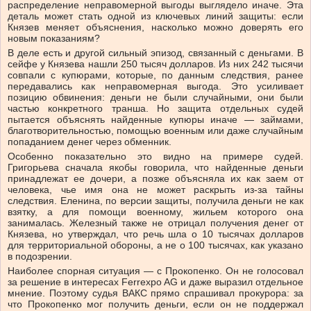
распределение неправомерной выгоды выглядело иначе. Эта
деталь может стать одной из ключевых линий защиты: если
Князев меняет объяснения, насколько можно доверять его
новым показаниям?
В деле есть и другой сильный эпизод, связанный с деньгами. В
сейфе у Князева нашли 250 тысяч долларов. Из них 242 тысячи
совпали с купюрами, которые, по данным следствия, ранее
передавались как неправомерная выгода. Это усиливает
позицию обвинения: деньги не были случайными, они были
частью конкретного транша. Но защита отдельных судей
пытается объяснять найденные купюры иначе — займами,
благотворительностью, помощью военным или даже случайным
попаданием денег через обменник.
Особенно показательно это видно на примере судей.
Григорьева сначала якобы говорила, что найденные деньги
принадлежат ее дочери, а позже объясняла их как заем от
человека, чье имя она не может раскрыть из-за тайны
следствия. Еленина, по версии защиты, получила деньги не как
взятку, а для помощи военному, жильем которого она
занималась. Железный также не отрицал получения денег от
Князева, но утверждал, что речь шла о 10 тысячах долларов
для территориальной обороны, а не о 100 тысячах, как указано
в подозрении.
Наиболее спорная ситуация — с Прокопенко. Он не голосовал
за решение в интересах Ferrexpo AG и даже выразил отдельное
мнение. Поэтому судья ВАКС прямо спрашивал прокурора: за
что Прокопенко мог получить деньги, если он не поддержал