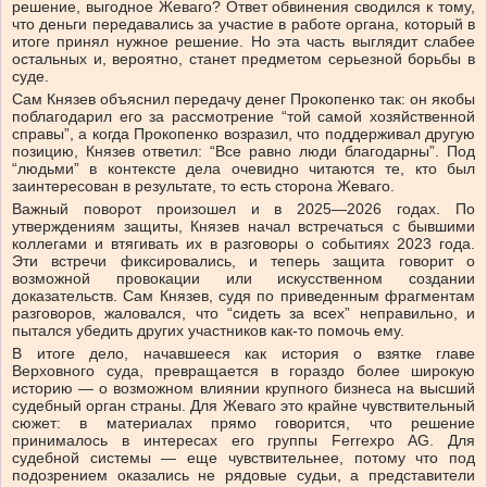
решение, выгодное Жеваго? Ответ обвинения сводился к тому,
что деньги передавались за участие в работе органа, который в
итоге принял нужное решение. Но эта часть выглядит слабее
остальных и, вероятно, станет предметом серьезной борьбы в
суде.
Сам Князев объяснил передачу денег Прокопенко так: он якобы
поблагодарил его за рассмотрение “той самой хозяйственной
справы”, а когда Прокопенко возразил, что поддерживал другую
позицию, Князев ответил: “Все равно люди благодарны”. Под
“людьми” в контексте дела очевидно читаются те, кто был
заинтересован в результате, то есть сторона Жеваго.
Важный поворот произошел и в 2025—2026 годах. По
утверждениям защиты, Князев начал встречаться с бывшими
коллегами и втягивать их в разговоры о событиях 2023 года.
Эти встречи фиксировались, и теперь защита говорит о
возможной провокации или искусственном создании
доказательств. Сам Князев, судя по приведенным фрагментам
разговоров, жаловался, что “сидеть за всех” неправильно, и
пытался убедить других участников как-то помочь ему.
В итоге дело, начавшееся как история о взятке главе
Верховного суда, превращается в гораздо более широкую
историю — о возможном влиянии крупного бизнеса на высший
судебный орган страны. Для Жеваго это крайне чувствительный
сюжет: в материалах прямо говорится, что решение
принималось в интересах его группы Ferrexpo AG. Для
судебной системы — еще чувствительнее, потому что под
подозрением оказались не рядовые судьи, а представители