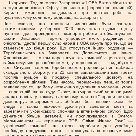
— і харчова. Тоді ж голова Закарпатської ОВА Віктор Микита та
заступник керівника Офісу президента (наразі вже колишній)
Кирило Тимошенко повідомляли про початок робіт на
Буштинському соляному родовищі на Закарпатті.
Час показав, що прогнози чиновників були занадто
оптимістичними. у березні 2023 року стало відомо, що у
Буштино досі проводяться інженерні роботи з облаштування
шахти. Змістився і термін, упродовж якого родовище, як
очікують, “дасть” першу сіль: наразі в ОВА кажуть про те, що це
станеться до кінця року. Що стосується інших родовищ —
Тереблянського на Закарпатті та Долинського на Івано-
Франківщині, — то там наразі шукають компаній-ліцензіатів, які
займатимуться розробленням і, у перспективі, — видобутком
солі. Ситуація навколо Тереблянського родовища нині набирає
скандального обороту: на 21 квітня запланований вже третій
поспіль аукціон із продажу спеціального дозволу на
розроблення ділянки. Тим часом, переможець перших торгів
заявляє про те, що йому незаконно відмовили в укладанні угоди
— справа дійшла до суду. Схоже, що український чиновницький
апарат навіть у такому важливому для всієї країни питанні
демонструє неспроможність обійтися без тіньових схем. Чи
вийде з таким підходом досягнути заявленої мети та
забезпечити українського споживача вітчизняною сіллю? Щоб
дізнатися більше деталей, ми поспілкувалися з Олегом
Мельниченком — керівником ТОВ “Олімп Фінанс Груп” —
української компанії, що готова виробляти для українців
необхідну продукцію, проте зіштовхнулась із незрозумілими
перешкодами з боку виконавчої влади.