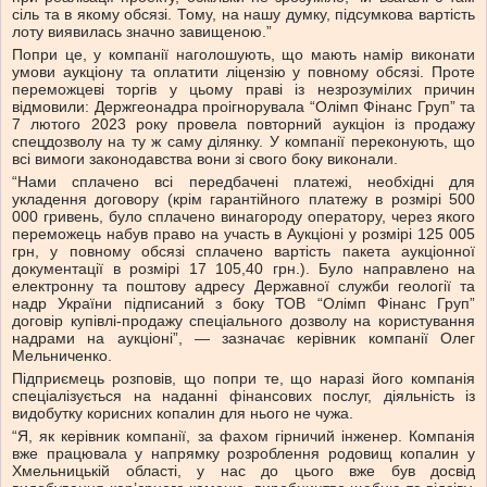
сіль та в якому обсязі. Тому, на нашу думку, підсумкова вартість
лоту виявилась значно завищеною.”
Попри це, у компанії наголошують, що мають намір виконати
умови аукціону та оплатити ліцензію у повному обсязі. Проте
переможцеві торгів у цьому праві із незрозумілих причин
відмовили: Держгеонадра проігнорувала “Олімп Фінанс Груп” та
7 лютого 2023 року провела повторний аукціон із продажу
спецдозволу на ту ж саму ділянку. У компанії переконують, що
всі вимоги законодавства вони зі свого боку виконали.
“Нами сплачено всі передбачені платежі, необхідні для
укладення договору (крім гарантійного платежу в розмірі 500
000 гривень, було сплачено винагороду оператору, через якого
переможець набув право на участь в Аукціоні у розмірі 125 005
грн, у повному обсязі сплачено вартість пакета аукціонної
документації в розмірі 17 105,40 грн.). Було направлено на
електронну та поштову адресу Державної служби геології та
надр України підписаний з боку ТОВ “Олімп Фінанс Груп”
договір купівлі-продажу спеціального дозволу на користування
надрами на аукціоні”, — зазначає керівник компанії Олег
Мельниченко.
Підприємець розповів, що попри те, що наразі його компанія
спеціалізується на наданні фінансових послуг, діяльність із
видобутку корисних копалин для нього не чужа.
“Я, як керівник компанії, за фахом гірничий інженер. Компанія
вже працювала у напрямку розроблення родовищ копалин у
Хмельницькій області, у нас до цього вже був досвід