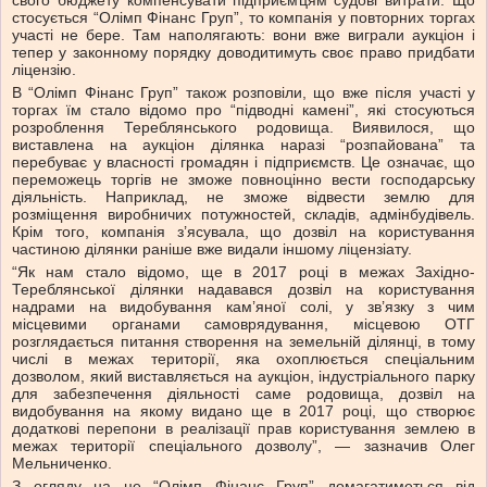
свого бюджету компенсувати підприємцям судові витрати. Що
стосується “Олімп Фінанс Груп”, то компанія у повторних торгах
участі не бере. Там наполягають: вони вже виграли аукціон і
тепер у законному порядку доводитимуть своє право придбати
ліцензію.
В “Олімп Фінанс Груп” також розповіли, що вже після участі у
торгах їм стало відомо про “підводні камені”, які стосуються
розроблення Тереблянського родовища. Виявилося, що
виставлена на аукціон ділянка наразі “розпайована” та
перебуває у власності громадян і підприємств. Це означає, що
переможець торгів не зможе повноцінно вести господарську
діяльність. Наприклад, не зможе відвести землю для
розміщення виробничих потужностей, складів, адмінбудівель.
Крім того, компанія з’ясувала, що дозвіл на користування
частиною ділянки раніше вже видали іншому ліцензіату.
“Як нам стало відомо, ще в 2017 році в межах Західно-
Тереблянської ділянки надавався дозвіл на користування
надрами на видобування кам’яної солі, у зв’язку з чим
місцевими органами самоврядування, місцевою ОТГ
розглядається питання створення на земельній ділянці, в тому
числі в межах території, яка охоплюється спеціальним
дозволом, який виставляється на аукціон, індустріального парку
для забезпечення діяльності саме родовища, дозвіл на
видобування на якому видано ще в 2017 році, що створює
додаткові перепони в реалізації прав користування землею в
межах території спеціального дозволу”, — зазначив Олег
Мельниченко.
З огляду на це “Олімп Фінанс Груп” домагатиметься від