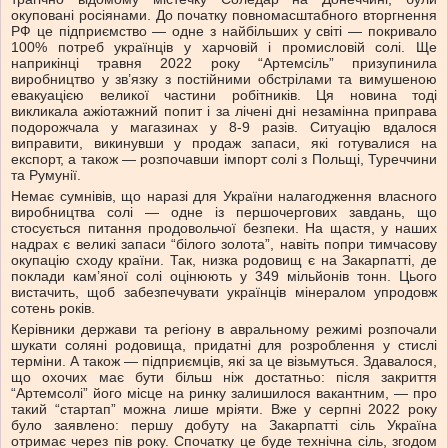
окуповані росіянами. До початку повномасштабного вторгнення
РФ це підприємство — одне з найбільших у світі — покривало
100% потреб українців у харчовій і промисловій солі. Ще
наприкінці травня 2022 року “Артемсіль” призупинила
виробництво у зв’язку з постійними обстрілами та вимушеною
евакуацією великої частини робітників. Ця новина тоді
викликала ажіотажний попит і за лічені дні незамінна приправа
подорожчала у магазинах у 8-9 разів. Ситуацію вдалося
виправити, викинувши у продаж запаси, які готувалися на
експорт, а також — розпочавши імпорт солі з Польщі, Туреччини
та Румунії.
Немає сумнівів, що наразі для України налагодження власного
виробництва солі — одне із першочергових завдань, що
стосується питання продовольчої безпеки. На щастя, у наших
надрах є великі запаси “білого золота”, навіть попри тимчасову
окупацію сходу країни. Так, низка родовищ є на Закарпатті, де
поклади кам’яної солі оцінюють у 349 мільйонів тонн. Цього
вистачить, щоб забезпечувати українців мінералом упродовж
сотень років.
Керівники держави та регіону в авральному режимі розпочали
шукати соляні родовища, придатні для розроблення у стислі
терміни. А також — підприємців, які за це візьмуться. Здавалося,
що охочих має бути більш ніж достатньо: після закриття
“Артемсолі” його місце на ринку залишилося вакантним, — про
такий “стартап” можна лише мріяти. Вже у серпні 2022 року
було заявлено: першу добуту на Закарпатті сіль Україна
отримає через пів року. Спочатку це буде технічна сіль, згодом