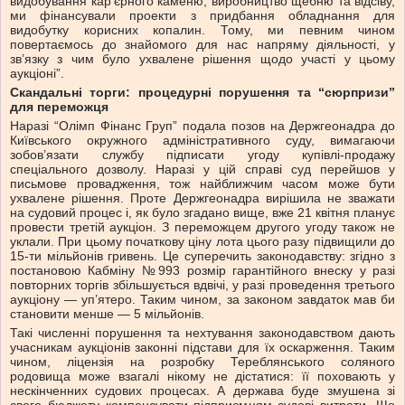
видобування кар’єрного каменю, виробництво щебню та відсіву,
ми фінансували проекти з придбання обладнання для
видобутку корисних копалин. Тому, ми певним чином
повертаємось до знайомого для нас напряму діяльності, у
зв’язку з чим було ухвалене рішення щодо участі у цьому
аукціоні”.
Скандальні торги: процедурні порушення та “сюрпризи”
для переможця
Наразі “Олімп Фінанс Груп” подала позов на Держгеонадра до
Київського окружного адміністративного суду, вимагаючи
зобов’язати службу підписати угоду купівлі-продажу
спеціального дозволу. Наразі у цій справі суд перейшов у
письмове провадження, тож найближчим часом може бути
ухвалене рішення. Проте Держгеонадра вирішила не зважати
на судовий процес і, як було згадано вище, вже 21 квітня планує
провести третій аукціон. З переможцем другого угоду також не
уклали. При цьому початкову ціну лота цього разу підвищили до
15-ти мільйонів гривень. Це суперечить законодавству: згідно з
постановою Кабміну №993 розмір гарантійного внеску у разі
повторних торгів збільшується вдвічі, у разі проведення третього
аукціону — уп’ятеро. Таким чином, за законом завдаток мав би
становити менше — 5 мільйонів.
Такі численні порушення та нехтування законодавством дають
учасникам аукціонів законні підстави для їх оскарження. Таким
чином, ліцензія на розробку Тереблянського соляного
родовища може взагалі нікому не дістатися: її поховають у
нескінченних судових процесах. А держава буде змушена зі