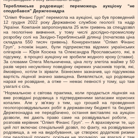
Тереблянське родовище: переможець аукціону “не
сподобався” Держгеонадра
“Олімп Фінанс Груп” перемогла на аукціоні, що був проведений
12 грудня 2022 року Державною службою геології та надр
України. Компанія запропонувала 25 млн гривень за спецдозвіл
на геологічне вивчення, у тому числі дослідно-промислову
розробку солі на Західно-Тереблянській ділянці (початкова ціна
складала 550 тисяч гривень). Конкурентами “Олімп Фінанс
Груп”, з-поміж інших, були підприємства відомих українських
олігархів — Юрія Косюка та Олександра Ярославського, які, в
підсумку, в процесі аукціону не зробили жодного кроку (ставки).
За словами Олега Мельниченка, ціна лоту злетіла майже у 50
разів через несумлінну поведінку окремих учасників торгів, які,
ймовірно, хотіли їх зірвати. Бізнесмен зазначив, що підсумкова
вартість ліцензії значно завищена. Виявляється, що родовище
наразі не розвідане, а отже — немає певності у тому, що там
узагалі є сіль.
“Нормальною є світова практика, коли продається ліцензія на
вже розвідані родовища з підтвердженими запасами корисних
копалин. Але у зв’язку з тим, що грошей на проведення
геологорозвідувальних робіт в державному бюджеті та бюджеті
Держгеонадра не передбачено, остання виставляє на аукціон
дозволи, які дають право саме на розвідувальні роботи, —
розповів керівник “Олімп Фінанс Груп”. — А враховуючи те, що
цей лот включає спеціальний дозвіл, по факту, на розвідування
родовища, а не на видобування, це створює додаткові ризики
при реалізації проекту, оскільки не зрозуміло, чи взагалі є там