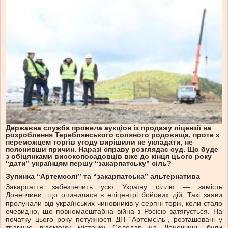
Державна служба провела аукціон із продажу ліцензії на
розроблення Тереблянського соляного родовища, проте з
переможцем торгів угоду вирішили не укладати, не
пояснивши причин. Наразі справу розглядає суд. Що буде
з обіцянками високопосадовців вже до кінця цього року
“дати” українцям першу “закарпатську” сіль?
Зупинка “Артемсолі” та “закарпатська” альтернатива
Закарпаття забезпечить усю Україну сіллю — замість
Донеччини, що опинилася в епіцентрі бойових дій. Такі заяви
пролунали від українських чиновників у серпні торік, коли стало
очевидно, що повномасштабна війна з Росією затягується. На
початку цього року потужності ДП “Артемсіль”, розташовані у
трагічно відомому містечку Соледар на Донеччині, були