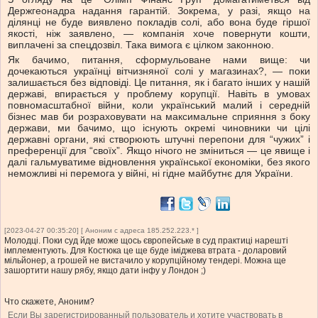
Держгеонадра надання гарантій. Зокрема, у разі, якщо на
ділянці не буде виявлено покладів солі, або вона буде гіршої
якості, ніж заявлено, — компанія хоче повернути кошти,
виплачені за спецдозвіл. Така вимога є цілком законною.
Як бачимо, питання, сформульоване нами вище: чи
дочекаються українці вітчизняної солі у магазинах?, — поки
залишається без відповіді. Це питання, як і багато інших у нашій
державі, впирається у проблему корупції. Навіть в умовах
повномасштабної війни, коли український малий і середній
бізнес мав би розраховувати на максимальне сприяння з боку
держави, ми бачимо, що існують окремі чиновники чи цілі
державні органи, які створюють штучні перепони для “чужих” і
преференції для “своїх”. Якщо нічого не зміниться — це явище і
далі гальмуватиме відновлення української економіки, без якого
неможливі ні перемога у війні, ні гідне майбутнє для України.
[2023-04-27 00:35:20] [ Аноним с адреса 185.252.223.* ]
Молодці. Поки суд йде може щось європейське в суд практиці нарешті
імплементують. Для Костюка це ще буде іміджева втрата - доларовий
мільйонер, а грошей не вистачило у корупційному тендері. Можна ще
зашортити нашу рябу, якщо дати інфу у Лондон ;)
Что скажете, Аноним?
Если Вы зарегистрированный пользователь и хотите участвовать в