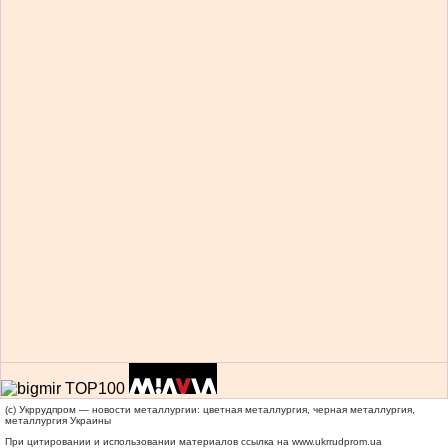
(c) Укррудпром — новости металлургии: цветная металлургия, черная металлургия,
металлургия Украины
При цитировании и использовании материалов ссылка на
www.ukrrudprom.ua