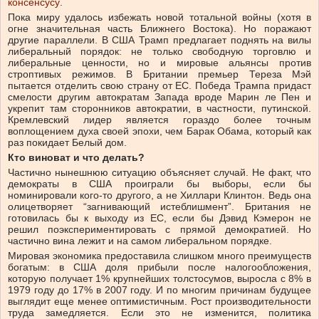
консенсусу
.
Пока миру удалось избежать новой тотальной войны (хотя в
огне значительная часть Ближнего Востока). Но поражают
другие параллели. В США Трамп предлагает поднять на вилы
либеральный порядок: не только свободную торговлю и
либеральные ценности, но и мировые альянсы против
строптивых режимов. В Британии премьер Тереза Мэй
пытается отделить свою страну от ЕС. Победа Трампа придаст
смелости другим автократам Запада вроде Марин ле Пен и
укрепит там сторонников автократии, в частности, путинской.
Кремлевский лидер является гораздо более точным
воплощением духа своей эпохи, чем Барак Обама, который как
раз покидает Белый дом.
Кто виноват и что делать?
Частично нынешнюю ситуацию объясняет случай. Не факт, что
демократы в США проиграли бы выборы, если бы
номинировали кого-то другого, а не Хиллари Клинтон. Ведь она
олицетворяет “загнивающий истеблишмент”. Британия не
готовилась бы к выходу из ЕС, если бы Дэвид Кэмерон не
решил поэкспериментировать с прямой демократией. Но
частично вина лежит и на самом либеральном порядке.
Мировая экономика предоставила слишком много преимуществ
богатым: в США доля прибыли после налогообложения,
которую получает 1% крупнейших толстосумов, выросла с 8% в
1979 году до 17% в 2007 году. И по многим причинам будущее
выглядит еще менее оптимистичным. Рост производительности
труда замедляется. Если это не изменится, политика