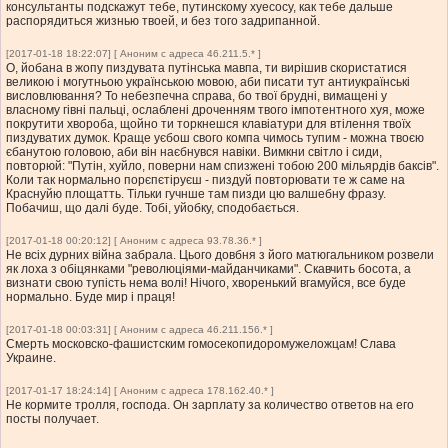
консультанты подскажут тебе, путинскому хуесосу, как тебе дальше
распорядиться жизнью твоей, и без того задрипанной.
[2017-01-18 18:22:07] [ Аноним с адреса 46.211.5.* ]
О, йобана в жопу пиздувата путінська мавпа, ти вирішив скористатися
великою і могутньою українською мовою, аби писати тут антиукраїнські
висловлювання? То небезпечна справа, бо твої брудні, вимащені у
власному гівні пальці, ослаблені дроченням твого імпотентного хуя, може
покрутити хвороба, щойно ти торкнешся клавіатури для втілення твоїх
пиздуватих думок. Краще уєбош свого компа чимось тупим - можна твоєю
єбанутою головою, аби він наєбнувся навіки. Вимкни світло і сиди,
повторюй: "Путін, хуйло, поверни нам спизжені тобою 200 мільярдів баксів".
Коли так нормально порєпєтіруєш - пиздуй повторювати те ж саме на
Краснуйю площатть. Тільки гучнше там пизди цю валшебну фразу.
Побачиш, що далі буде. Тобі, уйобку, сподобається.
[2017-01-18 00:20:12] [ Аноним с адреса 93.78.36.* ]
Не всіх дурних війна забрала. Цього довбня з його матюгальником розвели
як лоха з обіцянками "революціями-майданчиками". Скавчить босота, а
визнати свою тупість нема волі! Нічого, хворенький вгамуйся, все буде
нормально. Буде мир і праця!
[2017-01-18 00:03:31] [ Аноним с адреса 46.211.156.* ]
Смерть московско-фашистским гомосекопидоромужеложцам! Слава
Украине.
[2017-01-17 18:24:14] [ Аноним с адреса 178.162.40.* ]
Не кормите тролля, господа. Он зарплату за количество ответов на его
посты получает.