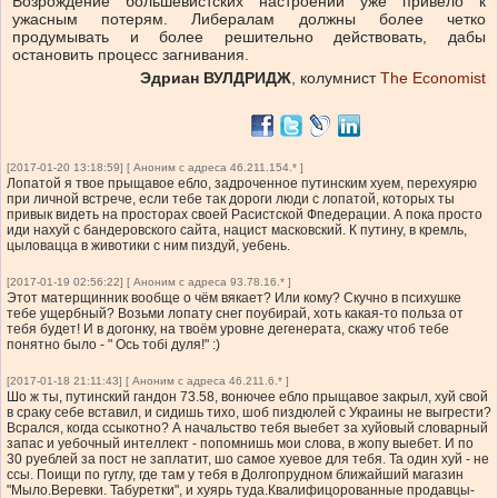
Возрождение большевистских настроений уже привело к
ужасным потерям. Либералам должны более четко
продумывать и более решительно действовать, дабы
остановить процесc загнивания.
Эдриан ВУЛДРИДЖ
, колумнист
The Economist
[2017-01-20 13:18:59] [ Аноним с адреса 46.211.154.* ]
Лопатой я твое прыщавое ебло, задроченное путинским хуем, перехуярю
при личной встрече, если тебе так дороги люди с лопатой, которых ты
привык видеть на просторах своей Расистской Фпедерации. А пока просто
иди нахуй с бандеровского сайта, нацист масковский. К путину, в кремль,
цыловацца в животики с ним пиздуй, уебень.
[2017-01-19 02:56:22] [ Аноним с адреса 93.78.16.* ]
Этот матерщинник вообще о чём вякает? Или кому? Скучно в психушке
тебе ущербный? Возьми лопату снег поубирай, хоть какая-то польза от
тебя будет! И в догонку, на твоём уровне дегенерата, скажу чтоб тебе
понятно было - " Ось тобі дуля!" :)
[2017-01-18 21:11:43] [ Аноним с адреса 46.211.6.* ]
Шо ж ты, путинский гандон 73.58, вонючее ебло прыщавое закрыл, хуй свой
в сраку себе вставил, и сидишь тихо, шоб пиздюлей с Украины не выгрести?
Всрался, когда ссыкотно? А начальство тебя выебет за хуйовый словарный
запас и уебочный интеллект - попомнишь мои слова, в жопу выебет. И по
30 руеблей за пост не заплатит, шо самое хуевое для тебя. Та один хуй - не
ссы. Поищи по гуглу, где там у тебя в Долгопрудном ближайший магазин
"Мыло.Веревки. Табуретки", и хуярь туда.Квалифицорованные продавцы-