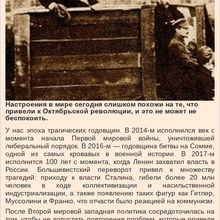
Настроения в мире сегодня слишком похожи на те, что
привели к Октябрьской революции, и это не может не
беспокоить.
У нас эпоха трагических годовщин. В 2014-м исполнился век с
момента начала Первой мировой войны, уничтожившей
либеральный порядок. В 2016-м — годовщина битвы на Сомме,
одной из самых кровавых в военной истории. В 2017-м
исполнится 100 лет с момента, когда Ленин захватил власть в
России. Большевистский переворот привел к множеству
трагедий: приходу к власти Сталина, гибели более 20 млн
человек в ходе коллективизации и насильственной
индустриализации, а также появлению таких фигур как Гитлер,
Муссолини и Франко, что отчасти было реакцией на коммунизм.
После Второй мировой западная политика сосредоточилась на
том, чтобы не допустить повторения проблем, которые привели