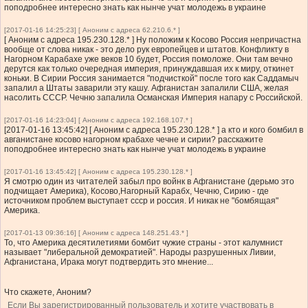
поподробнее интересно знать как нынче учат молодежь в украине
[2017-01-16 14:25:23] [ Аноним с адреса 62.210.6.* ]
[ Аноним с адреса 195.230.128.* ] Ну положим к Косово Россия непричастна
вообще от слова никак - это дело рук европейцев и штатов. Конфликту в
Нагорном Карабахе уже веков 10 будет, Россия помоложе. Они там вечно
дерутся как только очередная империя, принуждавшая их к миру, откинет
коньки. В Сирии Россия занимается "подчисткой" после того как Саддамыч
запалил а Штаты заварили эту кашу. Афганистан запалили США, желая
насолить СССР. Чечню запалила Османская Империя напару с Российской.
[2017-01-16 14:23:04] [ Аноним с адреса 192.168.107.* ]
[2017-01-16 13:45:42] [ Аноним с адреса 195.230.128.* ] а кто и кого бомбил в
авганистане косово нагорном крабахе чечне и сирии? расскажите
поподробнее интересно знать как нынче учат молодежь в украине
[2017-01-16 13:45:42] [ Аноним с адреса 195.230.128.* ]
Я смотрю один из читателей забыл про войнк в Афганистане (дерьмо это
подчищает Америка), Косово,Нагорный Карабх, Чечню, Сирию - где
источником проблем выступает ссср и россия. И никак не "бомбящая"
Америка.
[2017-01-13 09:36:16] [ Аноним с адреса 148.251.43.* ]
То, что Америка десятилетиями бомбит чужие страны - этот калумнист
называет "либеральной демократией". Народы разрушенных Ливии,
Афганистана, Ирака могут подтвердить это мнение...
Что скажете, Аноним?
Если Вы зарегистрированный пользователь и хотите участвовать в