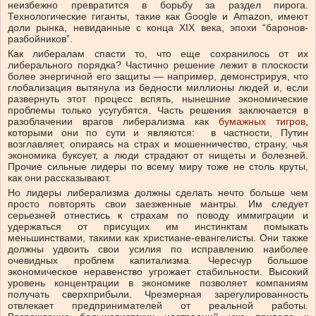
неизбежно превратится в борьбу за раздел пирога.
Технологические гиганты, такие как Google и Amazon, имеют
доли рынка, невиданные с конца XIX века, эпохи “баронов-
разбойников”.
Как либералам спасти то, что еще сохранилось от их
либерального порядка? Частично решение лежит в плоскости
более энергичной его защиты — например, демонстрируя, что
глобализация вытянула из бедности миллионы людей и, если
развернуть этот процесс вспять, нынешние экономические
проблемы только усугубятся. Часть решения заключается в
разоблачении врагов либерализма как
бумажных тигров
,
которыми они по сути и являются: в частности, Путин
возглавляет, опираясь на страх и мошенничество, страну, чья
экономика буксует, а люди страдают от нищеты и болезней.
Прочие сильные лидеры по всему миру тоже не столь круты,
как они рассказывают.
Но лидеры либерализма должны сделать нечто больше чем
просто повторять свои заезженные мантры. Им следует
серьезней отнестись к страхам по поводу иммиграции и
удержаться от присущих им инстинктам помыкать
меньшинствами, такими как христиане-евангелисты. Они также
должны удвоить свои усилия по исправлению наиболее
очевидных проблем капитализма. Чересчур большое
экономическое неравенство угрожает стабильности. Высокий
уровень концентрации в экономике позволяет компаниям
получать сверхприбыли. Чрезмерная зарегулированность
отвлекает предпринимателей от реальной работы.