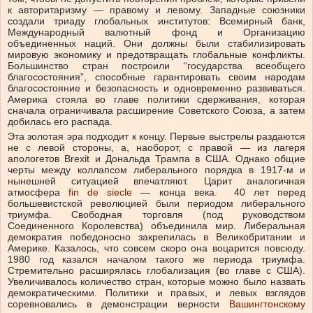
к авторитаризму — правому и левому. Западные союзники
создали триаду глобальных институтов: Всемирный банк,
Международный валютный фонд и Организацию
объединенных наций. Они должны были стабилизировать
мировую экономику и предотвращать глобальные конфликты.
Большинство стран построили “государства всеобщего
благосостояния”, способные гарантировать своим народам
благосостояние и безопасность и одновременно развиваться.
Америка стояла во главе политики сдерживания, которая
сначала ограничивала расширение Советского Союза, а затем
добилась его распада.
Эта золотая эра подходит к концу. Первые выстрелы раздаются
не с левой стороны, а, наоборот, с правой — из лагеря
апологетов Brexit и Дональда Трампа в США. Однако общие
черты между коллапсом либерального порядка в 1917-м и
нынешней ситуацией впечатляют. Царит аналогичная
атмосфера
fin de siecle
— конца века. 40 лет перед
большевистской революцией были периодом либерального
триумфа. Свободная торговля (под руководством
Соединенного Королевства) объединила мир. Либеральная
демократия победоносно закрепилась в Великобритании и
Америке. Казалось, что совсем скоро она воцарится повсюду.
1980 год казался началом такого же периода триумфа.
Стремительно расширялась глобализация (во главе с США).
Увеличивалось количество стран, которые можно было назвать
демократическими. Политики и правых, и левых взглядов
соревновались в демонстрации верности
Вашингтонскому