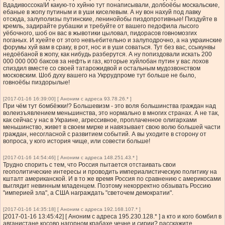
Вдадивоссока!И какую-то хуйню тут понаписывали, долбоёбы москальские,
ебаные в жопу путиным и в уши киселевым. А ну вон нахуй под лавку
отсюда, залуполизы путинские, ленинойобы пиздопротивные! Пиздуйте в
кремль, задирайте рубашки и требуйте от вашего педофила лысого
уёбочного, шоб он вас в жывотики цыловал, пидорасов говномозгих
поганых. И хуейте от этого невъебительно и залуподрочно, а на украинские
форумы хуй вам в сраку, в рот, нос и в уши соваться. Тут без вас, ссыкунвы
недоёбаной в жопу, как нибудь разберутся. А ну попиздовали искать 200
000 000 000 баксов за нефть и газ, которые хуйлобан путин у вас лохов
спиздил вместе со своей татарожидвой и остальным мудозвонством
московским. Шоб духу вашего на Укррудпроме тут больше не было,
говноёбы пиздорылые!
[2017-01-16 16:39:00] [ Аноним с адреса 93.78.26.* ]
При чём тут бомбёжки!? Большевизм - это воля большинства граждан над
волеизъявлением меньшинства, это нормально в многих странах. А не так,
как сейчас у нас в Украине, агрессивное, проплаченное олигархами
меньшинство, живет в своем мирке и навязывает свою волю большей части
граждан, несогласной с развитием событий. А вы уходите в сторону от
вопроса, у кого история чище, или совести больше!
[2017-01-16 14:54:46] [ Аноним с адреса 148.251.43.* ]
Трудно спорить с тем, что Россия пытается отстаивать свои
геополитические интересы и проводить империалистическую политику на
кшталт американской. И в то же время Россия по сравнению с америкосами
выглядит невинным младенцем. Поэтому некорректно обзывать Россию
"империей зла", а США награждать "светочем демократии".
[2017-01-16 14:35:18] [ Аноним с адреса 192.168.107.* ]
[2017-01-16 13:45:42] [ Аноним с адреса 195.230.128.* ] а кто и кого бомбил в
авганистане косово нагорном крабахе чечне и сирии? расскажите