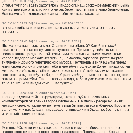
[2017-01-17 15:38:25] [ Аноним с адреса 46.211.112.* ]
И тебе тут попиздеть захотелось, пидорюга нацистско-кремлевский? Вынь
хуй путина изо рта, а то никто не разберет, шо ты там гугняво белькочешь.
Вон нахуй с бандеровского сайта, тебя это тоже касается.
[2017-01-17 09:29:34] [ Аноним с адреса 192.168.107.* ]
вот она свобода и демократия. контуженые уголовники это теперь
патриоты
[2017-01-17 08:45:40] [ Аноним с адреса 46.211.155.* ]
Шо, жаловаться приспичило, Славянин ты ебаный? Какой ты нахуй
коментатор -ты гавно путинское хуесосное. Прямота у тебя только в
прямой кишке, раздолбаной немытыми сифилитическими хуями твоих
хозяев, пидоров московских путина, шамалова, горелова, роттенбергов,
тимченки и другого генетического мусора. Петляешь и виляешь ты перед
ними своей жопой, пока они тебя в нее ебут последние 25 лет, пиздя сотни
миллиардов баксов у тебя и таких лохов как ты. А тебе ссыкуну страшно
протестовать, что ебут тебя, а на Украину обидно смотреть, канешно, стоя
раком во время ебли. Сгинь, тварь, отсюда, тебе ж уже сказали на понятном
тебе языке. Или пизды хочешь получить?
[2017-01-17 00:48:05] [ Аноним с адреса 93.78.5.* ]
Господа админы сайта Укррудпром, отфильтруйте нормальных
комментаторов от асенизаторов словесных. На многих ресурсах банят
несущих срач, которые не по теме, лишь бы высраться публично. Простите
за прямоту, у нас Славян так заведено живущих и в Украине, без петляний
и виляний, прямо по теме.
[2017-01-16 22:53:16] [ Аноним с адреса 46.211.153.* ]
Ухтышка! Сколько московских фашистов в тему понабежало, грязного
нацистского пидорья с просторов от засраного Ленингада до обоссаного