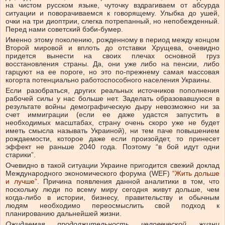
на чистом русском языке, чуточку вздрагиваем от абсурда
ситуации и поворачиваемся к говорящему. Улыбка до ушей,
очки на три диоптрии, слегка потрепанный, но непобежденный.
Перед нами советский бэби-бумер.
Именно этому поколению, рожденному в период между концом
Второй мировой и вплоть до отставки Хрущева, очевидно
придется вынести на своих плечах основной груз
восстановления страны. Да, они уже либо на пенсии, либо
гарцуют на ее пороге, но это по-прежнему самая массовая
когорта потенциально работоспособного населения Украины.
Если разобраться, других реальных источников пополнения
рабочей силы у нас больше нет. Заделать образовавшуюся в
результате войны демографическую дыру невозможно ни за
счет иммиграции (если ее даже удастся запустить в
необходимых масштабах, страну очень скоро уже не будет
иметь смысла называть Украиной), ни тем паче повышением
рождаемости, которое даже если произойдет, то принесет
эффект не раньше 2040 года. Поэтому “в бой идут одни
старики”.
Очевидно в такой ситуации Украине пригодится свежий доклад
Международного экономического форума (WEF)
“Жить дольше
и лучше”
. Причина появления данной аналитики в том, что
поскольку люди по всему миру сегодня живут дольше, чем
когда-либо в истории, бизнесу, правительству и обычным
людям необходимо переосмыслить свой подход к
планированию дальнейшей жизни.
Ожидаемая продолжительность человеческой жизни