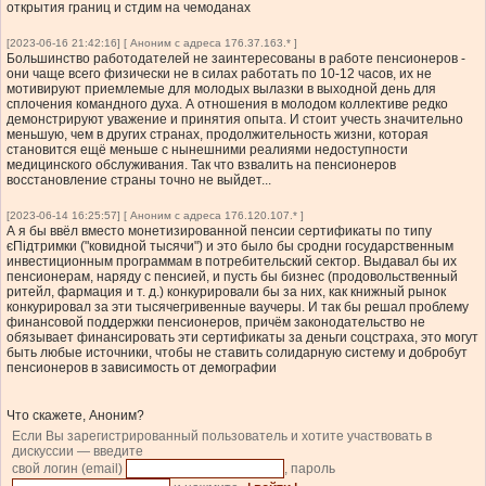
открытия границ и стдим на чемоданах
[2023-06-16 21:42:16] [ Аноним с адреса 176.37.163.* ]
Большинство работодателей не заинтересованы в работе пенсионеров -
они чаще всего физически не в силах работать по 10-12 часов, их не
мотивируют приемлемые для молодых вылазки в выходной день для
сплочения командного духа. А отношения в молодом коллективе редко
демонстрируют уважение и принятия опыта. И стоит учесть значительно
меньшую, чем в других странах, продолжительность жизни, которая
становится ещё меньше с нынешними реалиями недоступности
медицинского обслуживания. Так что взвалить на пенсионеров
восстановление страны точно не выйдет...
[2023-06-14 16:25:57] [ Аноним с адреса 176.120.107.* ]
А я бы ввёл вместо монетизированной пенсии сертификаты по типу
єПідтримки ("ковидной тысячи") и это было бы сродни государственным
инвестиционным программам в потребительский сектор. Выдавал бы их
пенсионерам, наряду с пенсией, и пусть бы бизнес (продовольственный
ритейл, фармация и т. д.) конкурировали бы за них, как книжный рынок
конкурировал за эти тысячегривенные ваучеры. И так бы решал проблему
финансовой поддержки пенсионеров, причём законодательство не
обязывает финансировать эти сертификаты за деньги соцстраха, это могут
быть любые источники, чтобы не ставить солидарную систему и добробут
пенсионеров в зависимость от демографии
Что скажете, Аноним?
Если Вы зарегистрированный пользователь и хотите участвовать в
дискуссии — введите
свой логин (email)
, пароль