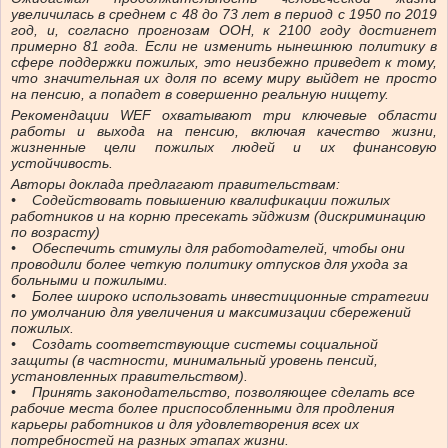
увеличилась в среднем с 48 до 73 лет в период с 1950 по 2019
год, и, согласно прогнозам ООН, к 2100 году достигнет
примерно 81 года. Если не изменить нынешнюю политику в
сфере поддержки пожилых, это неизбежно приведет к тому,
что значительная их доля по всему миру выйдет не просто
на пенсию, а попадет в совершенно реальную нищету.
Рекомендации WEF охватывают три ключевые области
работы и выхода на пенсию, включая качество жизни,
жизненные цели пожилых людей и их финансовую
устойчивость.
Авторы доклада предлагают правительствам:
• Содействовать повышению квалификации пожилых
работников и на корню пресекать эйджизм (дискриминацию
по возрасту)
• Обеспечить стимулы для работодателей, чтобы они
проводили более четкую политику отпусков для ухода за
больными и пожилыми.
• Более широко использовать инвестиционные стратегии
по умолчанию для увеличения и максимизации сбережений
пожилых.
• Создать соответствующие системы социальной
защиты (в частности, минимальный уровень пенсий,
установленных правительством).
• Принять законодательство, позволяющее сделать все
рабочие места более приспособленными для продления
карьеры работников и для удовлетворения всех их
потребностей на разных этапах жизни.