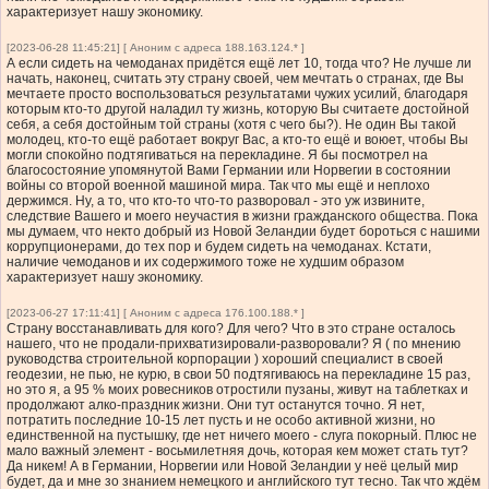
характеризует нашу экономику.
[2023-06-28 11:45:21] [ Аноним с адреса 188.163.124.* ]
А если сидеть на чемоданах придётся ещё лет 10, тогда что? Не лучше ли
начать, наконец, считать эту страну своей, чем мечтать о странах, где Вы
мечтаете просто воспользоваться результатами чужих усилий, благодаря
которым кто-то другой наладил ту жизнь, которую Вы считаете достойной
себя, а себя достойным той страны (хотя с чего бы?). Не один Вы такой
молодец, кто-то ещё работает вокруг Вас, а кто-то ещё и воюет, чтобы Вы
могли спокойно подтягиваться на перекладине. Я бы посмотрел на
благосостояние упомянутой Вами Германии или Норвегии в состоянии
войны со второй военной машиной мира. Так что мы ещё и неплохо
держимся. Ну, а то, что кто-то что-то разворовал - это уж извините,
следствие Вашего и моего неучастия в жизни гражданского общества. Пока
мы думаем, что некто добрый из Новой Зеландии будет бороться с нашими
коррупционерами, до тех пор и будем сидеть на чемоданах. Кстати,
наличие чемоданов и их содержимого тоже не худшим образом
характеризует нашу экономику.
[2023-06-27 17:11:41] [ Аноним с адреса 176.100.188.* ]
Страну восстанавливать для кого? Для чего? Что в это стране осталось
нашего, что не продали-прихватизировали-разворовали? Я ( по мнению
руководства строительной корпорации ) хороший специалист в своей
геодезии, не пью, не курю, в свои 50 подтягиваюсь на перекладине 15 раз,
но это я, а 95 % моих ровесников отростили пузаны, живут на таблетках и
продолжают алко-праздник жизни. Они тут останутся точно. Я нет,
потратить последние 10-15 лет пусть и не особо активной жизни, но
единственной на пустышку, где нет ничего моего - слуга покорный. Плюс не
мало важный элемент - восьмилетняя дочь, которая кем может стать тут?
Да никем! А в Германии, Норвегии или Новой Зеландии у неё целый мир
будет, да и мне зо знанием немецкого и английского тут тесно. Так что ждём