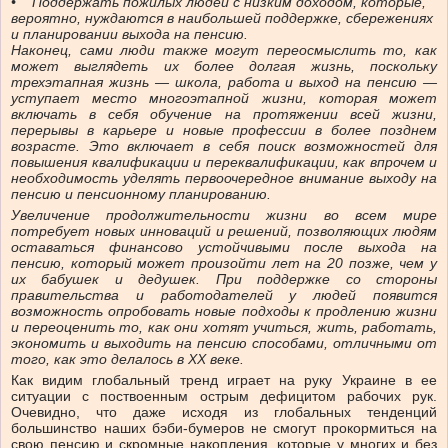
• Поддержать пожилых людей с низким доходом, которые,
вероятно, нуждаются в наибольшей поддержке, сбережениях
и планировании выхода на пенсию.
Наконец, сами люди также могут переосмыслить то, как
может выглядеть их более долгая жизнь, поскольку
трехэтапная жизнь — школа, работа и выход на пенсию —
уступает место многоэтапной жизни, которая может
включать в себя обучение на протяжении всей жизни,
перерывы в карьере и новые профессии в более позднем
возрасте. Это включает в себя поиск возможностей для
повышения квалификации и переквалификации, как впрочем и
необходимость уделять первоочередное внимание выходу на
пенсию и пенсионному планированию.
Увеличение продолжительности жизни во всем мире
потребует новых инноваций и решений, позволяющих людям
оставаться финансово устойчивыми после выхода на
пенсию, который может произойти лет на 20 позже, чем у
их бабушек и дедушек. При поддержке со стороны
правительства и работодателей у людей появится
возможность опробовать новые подходы к продлению жизни
и переоценить то, как они хотят учиться, жить, работать,
экономить и выходить на пенсию способами, отличными от
того, как это делалось в XX веке.
Как видим глобальный тренд играет на руку Украине в ее
ситуации с поствоенным острым дефицитом рабочих рук.
Очевидно, что даже исходя из глобальных тенденций
большинство наших бэби-бумеров не смогут прокормиться на
свою пенсию и скромные накопления, которые у многих и без