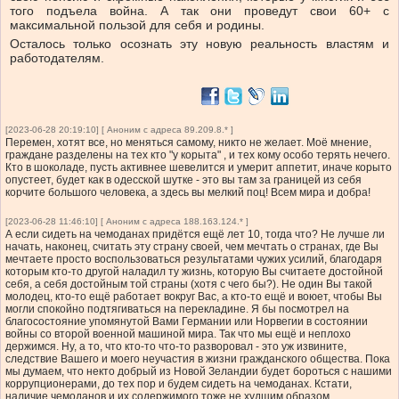
того подъела война. А так они проведут свои 60+ с
максимальной пользой для себя и родины.
Осталось только осознать эту новую реальность властям и
работодателям.
[2023-06-28 20:19:10] [ Аноним с адреса 89.209.8.* ]
Перемен, хотят все, но меняться самому, никто не желает. Моё мнение,
граждане разделены на тех кто "у корыта" , и тех кому особо терять нечего.
Кто в шоколаде, пусть активнее шевелится и умерит аппетит, иначе корыто
опустеет, будет как в одесской шутке - это вы там за границей из себя
корчите большого человека, а здесь вы мелкий поц! Всем мира и добра!
[2023-06-28 11:46:10] [ Аноним с адреса 188.163.124.* ]
А если сидеть на чемоданах придётся ещё лет 10, тогда что? Не лучше ли
начать, наконец, считать эту страну своей, чем мечтать о странах, где Вы
мечтаете просто воспользоваться результатами чужих усилий, благодаря
которым кто-то другой наладил ту жизнь, которую Вы считаете достойной
себя, а себя достойным той страны (хотя с чего бы?). Не один Вы такой
молодец, кто-то ещё работает вокруг Вас, а кто-то ещё и воюет, чтобы Вы
могли спокойно подтягиваться на перекладине. Я бы посмотрел на
благосостояние упомянутой Вами Германии или Норвегии в состоянии
войны со второй военной машиной мира. Так что мы ещё и неплохо
держимся. Ну, а то, что кто-то что-то разворовал - это уж извините,
следствие Вашего и моего неучастия в жизни гражданского общества. Пока
мы думаем, что некто добрый из Новой Зеландии будет бороться с нашими
коррупционерами, до тех пор и будем сидеть на чемоданах. Кстати,
наличие чемоданов и их содержимого тоже не худшим образом