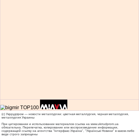
(c) Укррудпром — новости металлургии: цветная металлургия, черная металлургия,
металлургия Украины
При цитировании и использовании материалов ссылка на
www.ukrrudprom.ua
обязательна. Перепечатка, копирование или воспроизведение информации,
содержащей ссылку на агентства "Iнтерфакс-Україна", "Українськi Новини" в каком-либо
виде строго запрещены