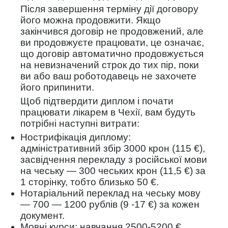
Після завершення терміну дії договору
його можна продовжити. Якщо
закінчився договір не продовжений, але
ви продовжуєте працювати, це означає,
що договір автоматично продовжується
на невизначений строк до тих пір, поки
ви або ваш роботодавець не захочете
його припинити.
Щоб підтвердити диплом і почати
працювати лікарем в Чехії, вам будуть
потрібні наступні витрати:
Нострифікація диплому:
адміністративний збір 3000 крон (115 €),
засвідчення перекладу з російської мови
на чеську — 300 чеських крон (11,5 €) за
1 сторінку, тобто близько 50 €.
Нотаріальний переклад на чеську мову
— 700 — 1200 рублів (9 -17 €) за кожен
документ.
Мовні курси: навчання 2500-5200 €,