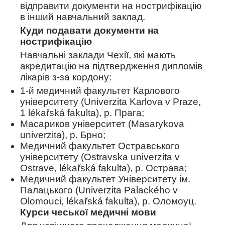
відправити документи на нострифікацію
в інший навчальний заклад.
Куди подавати документи на
нострифікацію
Навчальні заклади Чехії, які мають
акредитацію на підтвердження дипломів
лікарів з-за кордону:
1-й медичний факультет Карлового
університету (Univerzita Karlova v Praze,
1 lékařská fakulta), р. Прага;
Масариков університет (Masarykova
univerzita), р. Брно;
Медичний факультет Остравського
університету (Ostravska univerzita v
Ostrave, lékařská fakulta), р. Острава;
Медичний факультет Університету ім.
Палацького (Univerzita Palackého v
Olomouci, lékařská fakulta), р. Оломоуц.
Курси чеської медичні мови