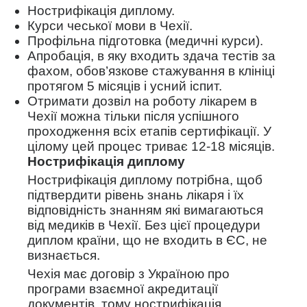
Нострифікація диплому.
Курси чеської мови в Чехії.
Профільна підготовка (медичні курси).
Апробація, в яку входить здача тестів за
фахом, обов’язкове стажування в клініці
протягом 5 місяців і усний іспит.
Отримати дозвіл на роботу лікарем в
Чехії можна тільки після успішного
проходження всіх етапів сертифікації. У
цілому цей процес триває 12-18 місяців.
Нострифікація диплому
Нострифікація диплому потрібна, щоб
підтвердити рівень знань лікаря і їх
відповідність знанням які вимагаються
від медиків в Чехії. Без цієї процедури
диплом країни, що не входить в ЄС, не
визнається.
Чехія має договір з Україною про
програми взаємної акредитації
документів, тому нострифікація