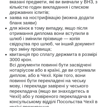
вказані предмети, які ви вивчали у ВНЗ, з
кількістю годин викладання і списком
державних іспитів;
заява на нострифікацію (можна додати
бланк заяви)
для жінок в тому випадку, якщо після
отримання диплома вони вступили в
шлюб і змінили прізвище — копія
свідоцтва про шлюб, чи інший документ
про зміну прізвища;
квитанція про сплату держмита в розмірі
3000 крон.
Всі документи повинні бути засвідчені
нотаріусом або в країні, де ви отримали
диплом, або в Чехії. Крім того, вони
повинні бути перекладені на чеську
мову, і переклади завірені у чеського
перекладача (якщо ви знаходитесь в
Чехії) або у повіреного перекладача в
консульському відділі Посольства Чехії в
країні проживання.