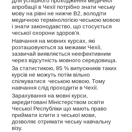
Для успішного проходження медичної
апробації в Чехії потрібно знати чеську
мову на рівні не нижче В2, володіти
медичною термінологією чеською мовою
і знати законодавство, що стосується
чеської охорони здоров’я.
Навчання на мовних курсах, які
розташовуються за межами Чехії,
зазвичай виявляється неефективним
через відсутність мовного середовища.
За статистикою, 85 % випускників таких
курсів не можуть потім вільно
спілкуватися чеською мовою. Тому
навчання слід проходити в Чехії.
Зарахування на мовні курси,
акредитовані Міністерством освіти
Чеської Республіки що мають право
приймати іспити з чеської мови,
дозволяє отримати чеську навчальну
візу.