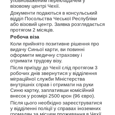
уповноваженим перекладачем у
візовому центрі Чехії.
Документи подаються в консульський
відділ Посольства Чеської Республіки
або візовий центр. Заявка розглядається
протягом 2 місяців.
Робоча віза
Коли прийнято позитивне рішення про
видачу Синьої карти, ви повинні
оформити медичну страховку і
отримати трудову візу.
Після приїзду до Чехії слід протягом 3
робочих днів звернутися у відділення
міграційної служби Міністерства
внутрішніх справ і отримати на руки
Синю картку, заплативши комісійний
внесок у розмірі 2500 крон (96 євро).
Після цього необхідно зареєструватися
у відділенні поліції у справах іноземних
громадян за місцем проживання в Чехії,