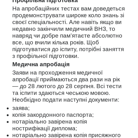
Профільна підготовка
На апробаційних тестах вам доведеться
продемонструвати широке коло знань зі
своєї спеціальності. Але навіть якщо ви
недавно закінчили медичний ВНЗ, то
навряд чи добре пам’ятаєте абсолютно
все, що вчили кілька років. Щоб
підготуватися до іспиту, потрібні заняття
з профільної підготовки.
Медична апробація
Заяви на проходження медичної
апробації приймаються два рази на рік
— до 28 лютого до 28 серпня. Всі тести
та іспити здаються чеською мовою.
Необхідно подати наступні документи:
заява;
копія закордонного паспорта;
нотаріально завірена копія
нострифікації диплома;
нотаріально завірена копія присяжного