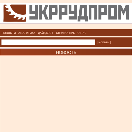
НОВОСТИ
АНАЛИТИКА
ДАЙДЖЕСТ
СПРАВОЧНИК
О НАС
| искать |
НОВОСТЬ