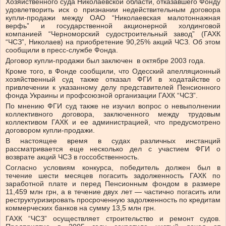
Хозяйственного суда Николаевской области, отказавшего Фонду
удовлетворить иск о признании недействительным договора
купли-продажи между ОАО “Николаевская малотоннажная
верфь” и государственной акционерной холдинговой
компанией “Черноморский судостроительный завод” (ГАХК
“ЧСЗ”, Николаев) на приобретение 90,25% акций ЧСЗ. Об этом
сообщили в пресс-службе Фонда.
Договор купли-продажи был заключен в октябре 2003 года.
Кроме того, в Фонде сообщили, что Одесский апелляционный
хозяйственный суд также отказал ФГИ в ходатайстве о
привлечении к указанному делу представителей Пенсионного
фонда Украины и профсоюзной организации ГАХК “ЧСЗ”.
По мнению ФГИ суд также не изучил вопрос о невыполнении
коллективного договора, заключенного между трудовым
коллективом ГАХК и ее администрацией, что предусмотрено
договором купли-продажи.
В настоящее время в судах различных инстанций
рассматривается еще несколько дел с участием ФГИ о
возврате акций ЧСЗ в госсобственность.
Согласно условиям конкурса, победитель должен был в
течение шести месяцев погасить задолженность ГАХК по
заработной плате и перед Пенсионным фондом в размере
11,459 млн грн, а в течение двух лет — частично погасить или
реструктуризировать просроченную задолженность по кредитам
коммерческих банков на сумму 13,5 млн грн.
ГАХК “ЧСЗ” осуществляет строительство и ремонт судов.