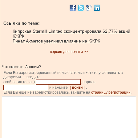
Ссылки по теме:
Кипрская Starmill Limited сконцентрировала 62,77% акций
КЖРК
Ринат Ахметов увеличил влияние на КЖРК
версия для печати >>
Что скажете, Аноним?
Если Вы зарегистрированный пользователь и хотите участвовать в
дискуссии — введите
свой логин (email)
, пароль
и нажмите
| войти |
.
Если Вы еще не зарегистрировались, зайдите на
страницу регистрации
.