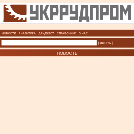
НОВОСТИ
АНАЛИТИКА
ДАЙДЖЕСТ
СПРАВОЧНИК
О НАС
| искать |
НОВОСТЬ