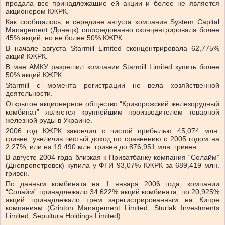
продала все принадлежащие ей акции и более не является
акционером КЖРК.
Как сообщалось, в середине августа компания System Capital
Management (Донецк) опосредованно сконцентрировала более
45% акций, но не более 50% КЖРК.
В начале августа Starmill Limited сконцентрировала 62,775%
акций КЖРК.
В мае АМКУ разрешил компании Starmill Limited купить более
50% акций КЖРК.
Starmill с момента регистрации не вела хозяйственной
деятельности.
Открытое акционерное общество “Криворожский железорудный
комбинат” является крупнейшим производителем товарной
железной руды в Украине.
2006 год КЖРК закончил с чистой прибылью 45,074 млн.
гривен, увеличив чистый доход по сравнению с 2005 годом на
2,27%, или на 19,490 млн. гривен до 876,951 млн. гривен.
В августе 2004 года близкая к Приватбанку компания “Солайм”
(Днепропетровск) купила у ФГИ 93,07% КЖРК за 689,419 млн.
гривен.
По данным комбината на 1 января 2006 года, компании
“Солайм” принадлежало 34,622% акций комбината, по 20,925%
акций принадлежало трем зарегистрированным на Кипре
компаниям (Grinton Management Limited, Sturlak Investments
Limited, Sepultura Holdings Limited).