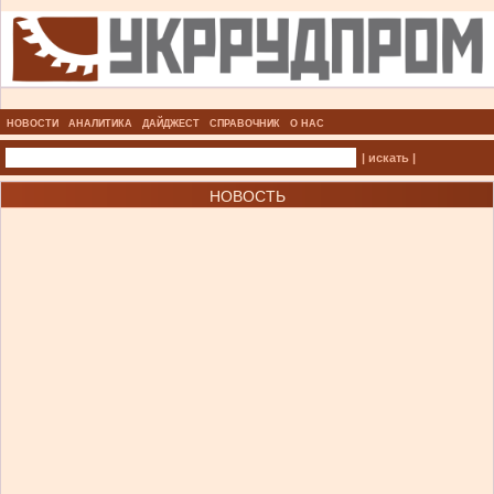
НОВОСТИ
АНАЛИТИКА
ДАЙДЖЕСТ
СПРАВОЧНИК
О НАС
| искать |
НОВОСТЬ