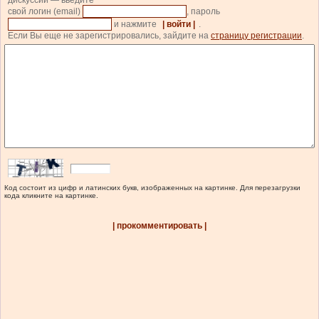
дискуссии — введите
свой логин (email)
, пароль
и нажмите
| войти |
.
Если Вы еще не зарегистрировались, зайдите на
страницу регистрации
.
Код состоит из цифр и латинских букв, изображенных на картинке. Для перезагрузки
кода кликните на картинке.
| прокомментировать |