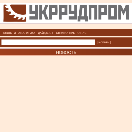
НОВОСТИ
АНАЛИТИКА
ДАЙДЖЕСТ
СПРАВОЧНИК
О НАС
| искать |
НОВОСТЬ