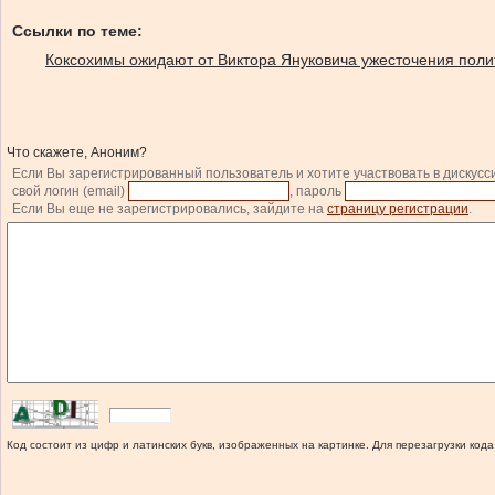
Ссылки по теме:
Коксохимы ожидают от Виктора Януковича ужесточения полит
Что скажете, Аноним?
Если Вы зарегистрированный пользователь и хотите участвовать в дискусс
свой логин (email)
, пароль
Если Вы еще не зарегистрировались, зайдите на
страницу регистрации
.
Код состоит из цифр и латинских букв, изображенных на картинке. Для перезагрузки кода