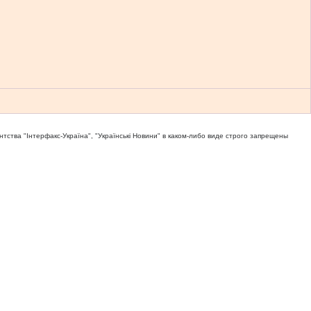
тва "Iнтерфакс-Україна", "Українськi Новини" в каком-либо виде строго запрещены