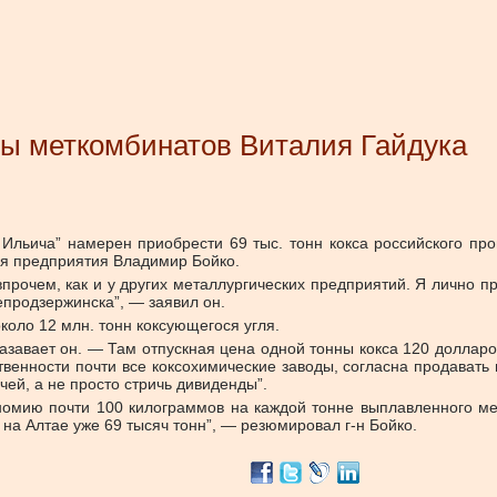
ы меткомбинатов Виталия Гайдука
льича” намерен приобрести 69 тыс. тонн кокса российского про
ия предприятия Владимир Бойко.
прочем, как и у других металлургических предприятий. Я лично п
продзержинска”, — заявил он.
коло 12 млн. тонн коксующегося угля.
казавает он. — Там отпускная цена одной тонны кокса 120 долларов
венности почти все коксохимические заводы, согласна продавать 
чей, а не просто стричь дивиденды”.
ономию почти 100 килограммов на каждой тонне выплавленного мет
м на Алтае уже 69 тысяч тонн”, — резюмировал г-н Бойко.