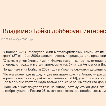
Владимир Бойко лоббирует интерес
[12:07 01 ноября 2006 года ]
В ноябре ОАО “Мариупольский металлургический комбинат им. И
кряж” (27 октября 2006) заявил почетный председатель правлен
“С коксом у комбината имени Ильича тоже тяжелое положение, в
очередь отгружали металлургическим комбинатам Алчевска и Дне
По данным г-на Бойко, в 2007 году в Украине сложится дефицит о
“Но мы знаем, где выход, и уже покупаем кокс на Алтае, — расс
хорошо известная в Донбассе компания [SCM], у которой в собст
нас в регионе хватает, надо только серьезно заниматься его добы
“Наш комбинат покупает кокс на Алтае, потому что он дает эк
октябре купили в России 28 тысяч тонн кокса, а в ноябре возьме