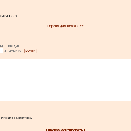
ики по з
версия для печати >>
ии — введите
и нажмите
| войти |
.
 кликните на картинке.
| прокомментировать |