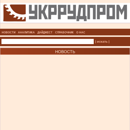
НОВОСТИ
АНАЛИТИКА
ДАЙДЖЕСТ
СПРАВОЧНИК
О НАС
| искать |
НОВОСТЬ