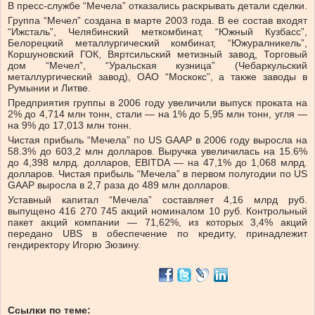
В пресс-службе “Мечела” отказались раскрывать детали сделки.
Группа “Мечел” создана в марте 2003 года. В ее состав входят
“Ижсталь”, Челябинский меткомбинат, “Южный Кузбасс”,
Белорецкий металлургический комбинат, “Южуралникель”,
Коршуновский ГОК, Вяртсильский метизный завод, Торговый
дом “Мечел”, “Уральская кузница” (Чебаркульский
металлургический завод), ОАО “Москокс”, а также заводы в
Румынии и Литве.
Предприятия группы в 2006 году увеличили выпуск проката на
2% до 4,714 млн тонн, стали — на 1% до 5,95 млн тонн, угля —
на 9% до 17,013 млн тонн.
Чистая прибыль “Мечела” по US GAAP в 2006 году выросла на
58.3% до 603,2 млн долларов. Выручка увеличилась на 15.6%
до 4,398 млрд. долларов, EBITDA — на 47,1% до 1,068 млрд.
долларов. Чистая прибыль “Мечела” в первом полугодии по US
GAAP выросла в 2,7 раза до 489 млн долларов.
Уставный капитал “Мечела” составляет 4,16 млрд руб.
выпущено 416 270 745 акций номиналом 10 руб. Контрольный
пакет акций компании — 71,62%, из которых 3,4% акций
передано UBS в обеспечение по кредиту, принадлежит
гендиректору Игорю Зюзину.
Ссылки по теме: