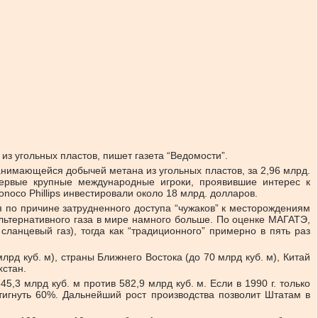
из угольных пластов, пишет газета “Ведомости”.
занимающейся добычей метана из угольных пластов, за 2,96 млрд.
первые крупные международные игроки, проявившие интерес к
onoco Phillips инвестировали около 18 млрд. долларов.
я по причине затрудненного доступа “чужаков” к месторождениям
альтернативного газа в мире намного больше. По оценке МАГАТЭ,
ланцевый газ), тогда как “традиционного” примерно в пять раз
рд куб. м), страны Ближнего Востока (до 70 млрд куб. м), Китай
хстан.
3 млрд куб. м против 582,9 млрд куб. м. Если в 1990 г. только
тигнуть 60%. Дальнейший рост производства позволит Штатам в