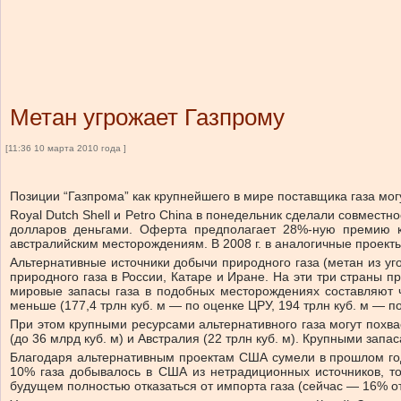
Метан угрожает Газпрому
[11:36 10 марта 2010 года ]
Позиции “Газпрома” как крупнейшего в мире поставщика газа мог
Royal Dutch Shell и Petro China в понедельник сделали совмест
долларов деньгами. Оферта предполагает 28%-ную премию к 
австралийским месторождениям. В 2008 г. в аналогичные проекты 
Альтернативные источники добычи природного газа (метан из уг
природного газа в России, Катаре и Иране. На эти три страны 
мировые запасы газа в подобных месторождениях составляют чу
меньше (177,4 трлн куб. м — по оценке ЦРУ, 194 трлн куб. м — п
При этом крупными ресурсами альтернативного газа могут похвас
(до 36 млрд куб. м) и Австралия (22 трлн куб. м). Крупными зап
Благодаря альтернативным проектам США сумели в прошлом году 
10% газа добывалось в США из нетрадиционных источников, то
будущем полностью отказаться от импорта газа (сейчас — 16% о