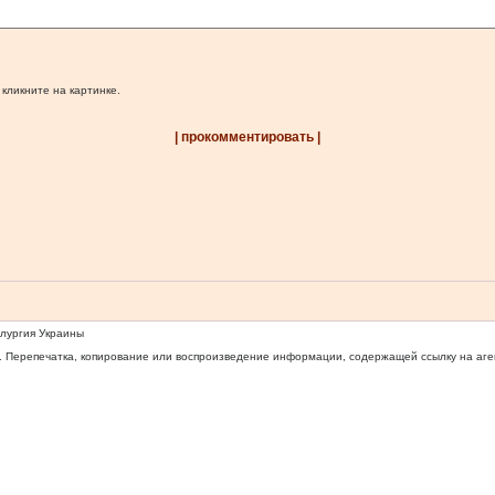
 кликните на картинке.
| прокомментировать |
ллургия Украины
 Перепечатка, копирование или воспроизведение информации, содержащей ссылку на агентс