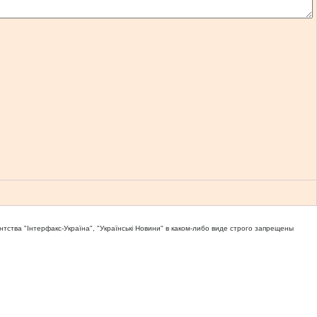
тва "Iнтерфакс-Україна", "Українськi Новини" в каком-либо виде строго запрещены