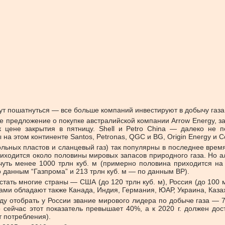
ут пошатнуться — все больше компаний инвестируют в добычу газа 
ное предложение о покупке австралийской компании Arrow Energy, 
цене закрытия в пятницу. Shell и Petro China — далеко не 
на этом континенте Santos, Petronas, QGC и BG, Origin Energy и C
ольных пластов и сланцевый газ) так популярны в последнее врем
приходится около половины мировых запасов природного газа. Но 
ть менее 1000 трлн куб. м (примерно половина приходится на с
о данным “Газпрома” и 213 трлн куб. м — по данным BP).
тать многие страны — США (до 120 трлн куб. м), Россия (до 100 мл
асами обладают также Канада, Индия, Германия, ЮАР, Украина, Каза
отобрать у России звание мирового лидера по добыче газа — 745,
 сейчас этот показатель превышает 40%, а к 2020 г. должен дос
т потребления).