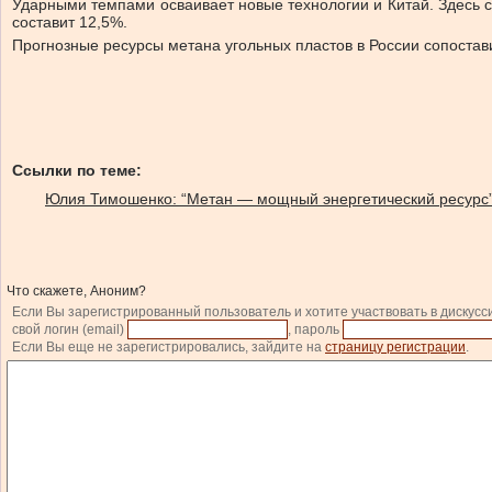
Ударными темпами осваивает новые технологии и Китай. Здесь с 
составит 12,5%.
Прогнозные ресурсы метана угольных пластов в России сопостав
Ссылки по теме:
Юлия Тимошенко: “Метан — мощный энергетический ресурс
Что скажете, Аноним?
Если Вы зарегистрированный пользователь и хотите участвовать в дискусс
свой логин (email)
, пароль
Если Вы еще не зарегистрировались, зайдите на
страницу регистрации
.