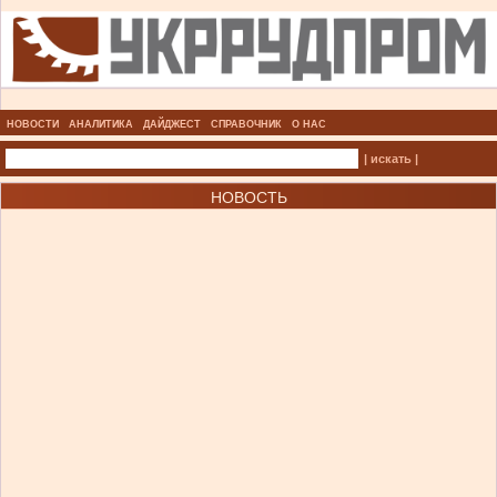
НОВОСТИ
АНАЛИТИКА
ДАЙДЖЕСТ
СПРАВОЧНИК
О НАС
| искать |
НОВОСТЬ