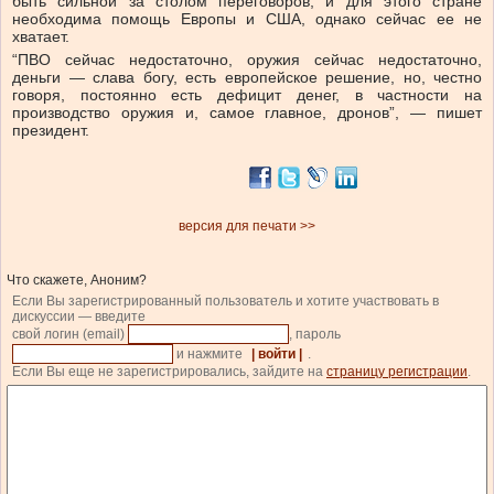
быть сильной за столом переговоров, и для этого стране
необходима помощь Европы и США, однако сейчас ее не
хватает.
“ПВО сейчас недостаточно, оружия сейчас недостаточно,
деньги — слава богу, есть европейское решение, но, честно
говоря, постоянно есть дефицит денег, в частности на
производство оружия и, самое главное, дронов”, — пишет
президент.
версия для печати >>
Что скажете, Аноним?
Если Вы зарегистрированный пользователь и хотите участвовать в
дискуссии — введите
свой логин (email)
, пароль
и нажмите
| войти |
.
Если Вы еще не зарегистрировались, зайдите на
страницу регистрации
.