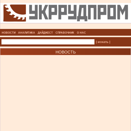
НОВОСТИ
АНАЛИТИКА
ДАЙДЖЕСТ
СПРАВОЧНИК
О НАС
| искать |
НОВОСТЬ