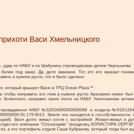
прихоти Васи Хмельницкого
о
, удар по НАБУ и по Шабунину спровоцирован делом Чернышова
более под заказ. Да, дело заказное. Тот, кто его заказал поним
равить в нужное русло, что и было сделано
, который крышует Васю в ТРЦ Ocean Plaza **
а чтобы направить его гнев в нужное русло Арахамии нужен был 
Зеленского, натравил своих погон на НАБУ. Уничтожение антико
л.провадження НАБУ №52024000000000088 и хоздела №910/12644/
0000000:91:179:0013. Земля эта находится в госсобственности,
ицкий). Вася долго жевал сопли с застройкой. Жевал-жевал и д
 отдал его компании “Сітігазсервіс” (владелец КОПИСТИРА СЕРГІ
аз, а его портифель отдали Саше Кубракову, который тогда был ку