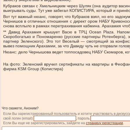
Кубраков связан с Хмельницким через Шуляк (она аудитор васин
выигрывать суды. Тут уже забегал КОПИСТИРА, который и принёс
Вот тут важный нюанс, говорят, что Кубраков взял, но его зад
Чернишов в отличных отношения с директ ором НАБУ Кривоносом
снова всплыло в рамках перетрахивания кабмина. Арахамия что
** Давид Арахамия крышует Васю в ТРЦ Ocean Plaza. Напомн
Скоробогатько и Пономаренко (русские партнеры Ротенберга),
партнер Зеленского). Это тот Веселый — смотрящий за конфи
вывез помощник Арахамии, за что Давиду чуть не оторвали голов
Нюанс: дело Чернышова ведет топпосадовец НАБУ Скомаров, кот
На фото: Зеленский вручил сертификаты на квартиры в Феофани
фирма KSM Group (Копистира)
Что скажете, Аноним?
Если Вы зарегистрированный пользователь и хотите участвовать в дискусс
свой логин (email)
, пароль
Если Вы еще не зарегистрировались, зайдите на
страницу регистрации
.