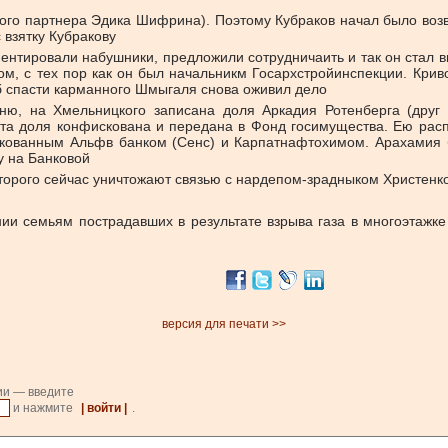
ого партнера Эдика Шифрина). Поэтому Кубраков начал было возв
 взятку Кубракову
окументировали набушники, предложили сотрудничаить и так он с
, с тех пор как он был начальникм Госархстройинспекции. Криво
б спасти карманного Шмыгаля снова оживил дело
ю, на Хмельницкого записана доля Аркадия Ротенберга (друг и
 эта доля конфискована и передана в Фонд госимущества. Ею ра
скованным Альфв банком (Сенс) и Карпатнафтохимом. Арахамия
у на Банковой
орого сейчас уничтожают связью с нардепом-зрадныком Христенко.
и семьям пострадавших в результате взрыва газа в многоэтажке 
версия для печати >>
ии — введите
и нажмите
| войти |
.