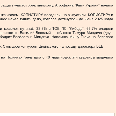
ращать участок Хмельницкому. Агрофірма “Квіти України” начала
тал выкрывачем. КОПИСТИРУ посадили, но выпустили. КОПИСТИРА и
нос начал тушить дело, которое дотянулось до июня 2025 когда
 кошелек путина): 33,3% в ТОВ “ІС “Либедь”. 66,7% владели
споряжается Василий Веселый — обложка Тимура Миндича (друг-
 бодрит Весёлого и Миндича. Напомню Мишу Ткача на Веселого
 Скомаров конкурент Цивінського на посаду директора БЕБ
на Позняках (речь шла о 40 квартирах). эти квартиры выделила