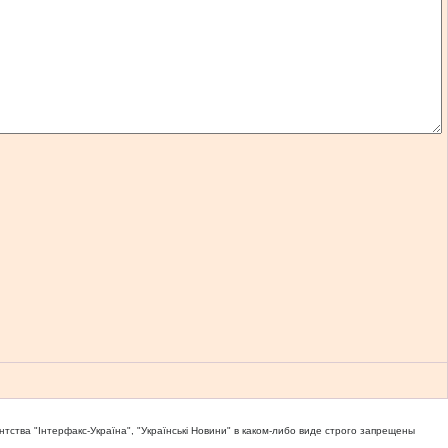
тва "Iнтерфакс-Україна", "Українськi Новини" в каком-либо виде строго запрещены