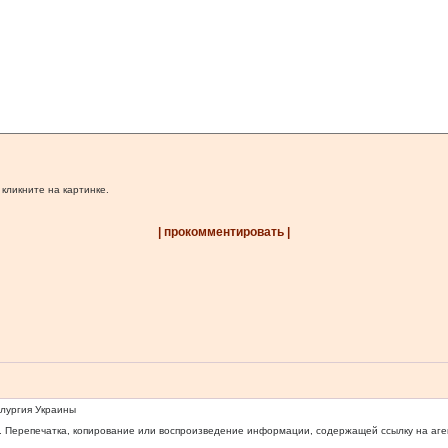
 кликните на картинке.
| прокомментировать |
ллургия Украины
 Перепечатка, копирование или воспроизведение информации, содержащей ссылку на агентс