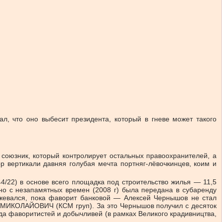
ал, что оно выбесит президента, который в гневе может такого
союзник, который контролирует остальных правоохранителей, а
р вертикали давняя голубая мечта портняг-лёвочкинцев, коим и
22) в основе всего площадка под строительство жилья — 11,5
 но с незапамятных времен (2008 г) была передана в субаренду
ожевался, пока фаворит банковой — Алексей Чернышов не стал
Й МИКОЛАЙОВИЧ (КСМ груп). За это Чернышов получил с десяток
да фаворитистей и добычливей (в рамках Великого крадивництва,