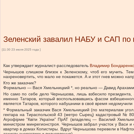
Зеленский завалил НАБУ и САП по 
[11:30 23 июля 2025 года ]
Как утверждает журналист-расследователь
Владимир Бондаренк
Чернышов слишком близок к Зеленскому, чтоб его мучить. Тем 
нахреновертить, что мало не покажется. А и этот гнев можно нап
Кто же заказчик?
Формально — Вася Хмельницкий *, но реально — Давид Арахамия
Но само по себе дело Чернышова, лишь взбесило президента, 
именно Татаров, который воспользовавшись фасом взбешенного 
является Татаров, которого набушники в своё время недомучили
* Формальный заказчик Вася Хмельницкий (по материалам уго
гектара на Тираспольской 43 (метро Сырец) кадастровый № 800
Агрофірме “Квіти України” ПрАТ (владелец — Василий Хмельн
министром минрегионстроя. Чернышов забрал участок у Васи и
квартир в домах Копистиры. Вдруг Чернышова перевели в Нафтог
захисту энергетики и видновлення).