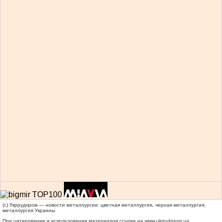
(c) Укррудпром — новости металлургии: цветная металлургия, черная металлургия,
металлургия Украины
При цитировании и использовании материалов ссылка на
www.ukrrudprom.ua