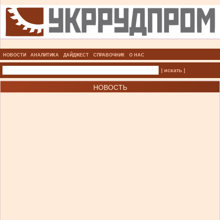
НОВОСТИ
АНАЛИТИКА
ДАЙДЖЕСТ
СПРАВОЧНИК
О НАС
| искать |
НОВОСТЬ