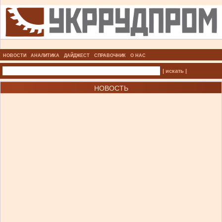
НОВОСТИ
АНАЛИТИКА
ДАЙДЖЕСТ
СПРАВОЧНИК
О НАС
| искать |
НОВОСТЬ