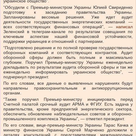
украинское общество”.
“Обсудили с Премьер-министром Украины Юлией Свириденко
подготовку к заседанию правительства Украины.
Запланированы весомые решения. Уже идет аудит
деятельности государственных энергетических компаний —
всех соответствующих финансовых операций”, —
написал
Зеленский в телеграм-канале по результатам совещания по
ключевым аспектам нашей финансовой устойчивости,
поддержки украинцев и отношений с партнерами.
“Подготовлено решение и по полной проверке государственных
оборонных компаний и соответствующих контрактов. Аудит
оборонной сферы должен быть полным и максимально
глубоким. Поручил Премьер-министру Украины еженедельно
докладывать по результатам аудита оборонной сферы и так же
еженедельно информировать украинское общество”, —
подчеркнул президент.
По его словам, все данные о выявленных нарушениях будут
направлены правоохранительным и антикоррупционным
органам.
“Также поручил Премьер-министру инициировать перед
Счетной палатой срочный аудит АРМА и ФГИУ. Есть задача у
правительства, кроме предприятий энергетического сектора,
обеспечить обновление наблюдательных советов и оборонно-
промышленного комплекса Украины”, — отметил президент.
По его словам, вице-премьер-министр Украины Тарас Качка и
министр финансов Украины Сергей Марченко доложили о
деталях консультаций с представителями международных