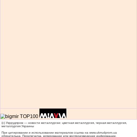
(c) Укррудпром — новости металлургии: цветная металлургия, черная металлургия,
металлургия Украины
При цитировании и использовании материалов ссылка на
www.ukrrudprom.ua
обязательна. Перепечатка, копирование или воспроизведение информации,