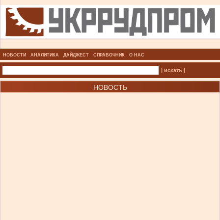
НОВОСТИ
АНАЛИТИКА
ДАЙДЖЕСТ
СПРАВОЧНИК
О НАС
| искать |
НОВОСТЬ