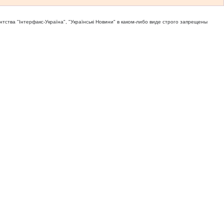
тва "Iнтерфакс-Україна", "Українськi Новини" в каком-либо виде строго запрещены