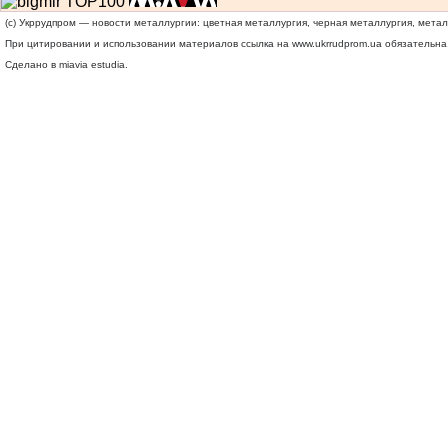
(c) Укррудпром — новости металлургии: цветная металлургия, черная металлургия, мета
При цитировании и использовании материалов ссылка на
www.ukrrudprom.ua
обязательна.
Сделано в miavia estudia.