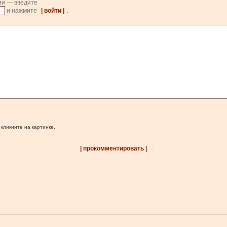
ии — введите
и нажмите
| войти |
.
 кликните на картинке.
| прокомментировать |