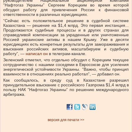
руководителем Национальной акционерной компании
“Нафтогаз Украины” Сергеем Корецким во время которой
обсудил работу для привлечения России к финансовой
ответственности в различных юрисдикциях.
“Сейчас есть положительное решение в судебной системе
Казахстана — решение на $1,4 млрд. Это первая инстанция...
Продолжаются судебные процессы и в других странах для
справедливой компенсации за украденные или уничтоженные
Россией украинские активы в нашем Крыму. Уже в десяти
юрисдикциях есть конкретные результаты для замораживания и
взыскания российских активов, масштабируем и судебную
работу”, —
написал он
в телеграм-канале.
Зеленский отметил, что отдельно обсудил с Корецким текущее
сотрудничество с нашими соседями в Евросоюзе для усиления
энергетической устойчивости Украины. “Важно, чтобы принцип
взаимности в отношениях реально работал”, — добавил он.
Как сообщалось, в среду суд в Казахстане разрешил
принудительное взыскание с российского Газпрома $1,4 млрд в
пользу НАК “Нафтогаз Украины” по решению международного
арбитража.
версия для печати >>