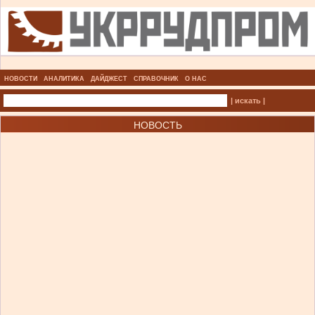
НОВОСТИ
АНАЛИТИКА
ДАЙДЖЕСТ
СПРАВОЧНИК
О НАС
| искать |
НОВОСТЬ